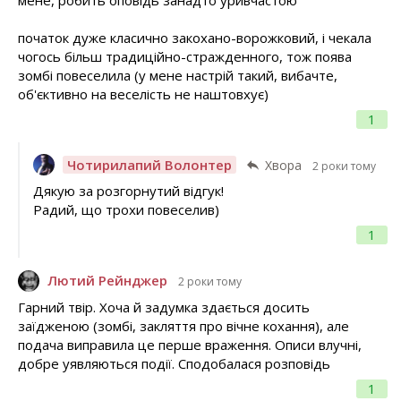
початок дуже класично закохано-ворожковий, і чекала
чогось більш традиційно-стражденного, тож поява
зомбі повеселила (у мене настрій такий, вибачте,
об'єктивно на веселість не наштовхує)
1
Чотирилапий Волонтер
Хвора
2 роки тому
Дякую за розгорнутий відгук!
Радий, що трохи повеселив)
1
Лютий Рейнджер
2 роки тому
Гарний твір. Хоча й задумка здається досить
заїдженою (зомбі, закляття про вічне кохання), але
подача виправила це перше враження. Описи влучні,
добре уявляються події. Сподобалася розповідь
1