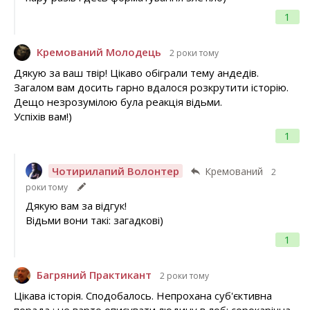
1
Кремований Молодець
2 роки тому
Дякую за ваш твір! Цікаво обіграли тему андедів.
Загалом вам досить гарно вдалося розкрутити історію.
Дещо незрозумілою була реакція відьми.
Успіхів вам!)
1
Чотирилапий Волонтер
Кремований
2
роки тому
Дякую вам за відгук!
Відьми вони такі: загадкові)
1
Багряний Практикант
2 роки тому
Цікава історія. Сподобалось. Непрохана суб'єктивна
порада : не варто описувати людину в лоб: сорокарічна