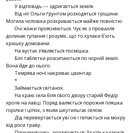
У відповідь –– здригається земля.
Від ніг Ольги ґрунтом розходяться тріщини.
Могила чоловіка розкривається майже повністю.
Очі жінки проясняються. Чує як з провалля
долинає гупання і розуміє, що то кулаки б’ють
кришку домовини.
На вустах з’являється посмішка.
Білі таблетки розсипаються по чорній землі.
Вона йде до нього.
Темрява ночі накриває цвинтар.
*
Займається світанок.
На краю села біля свого двору старий Федір
хропе на лавці. Поряд валяється порожня пляшка
горілки і ціпок, з яким шкутильгає селом.
Дід перевертається уві сні і гепається на мокру
від роси траву.
Прокинувшись, роззирається. За кілька кроків