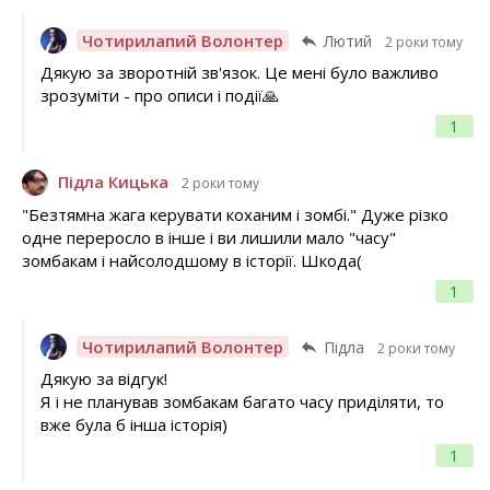
Чотирилапий Волонтер
Лютий
2 роки тому
Дякую за зворотній зв'язок. Це мені було важливо
зрозуміти - про описи і події🙏
1
Підла Кицька
2 роки тому
"Безтямна жага керувати коханим і зомбі." Дуже різко
одне переросло в інше і ви лишили мало "часу"
зомбакам і найсолодшому в історії. Шкода(
1
Чотирилапий Волонтер
Підла
2 роки тому
Дякую за відгук!
Я і не планував зомбакам багато часу приділяти, то
вже була б інша історія)
1