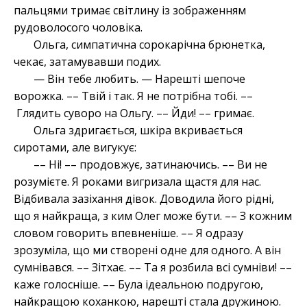
пальцями тримає світлину із зображенням
рудоволосого чоловіка.
Ольга, симпатична сорокарічна брюнетка,
чекає, затамувавши подих.
— Він тебе любить. — Нарешті шепоче
ворожка. –– Твій і так. Я не потрібна тобі. ––
Глядить суворо на Ольгу. –– Йди! –– гримає.
Ольга здригається, шкіра вкривається
сиротами, але вигукує:
–– Ні! –– продовжує, затинаючись. –– Ви не
розумієте. Я роками вигризала щастя для нас.
Відбивала зазіхання дівок. Доводила його рідні,
що я найкраща, з ким Олег може бути. –– З кожним
словом говорить впевненіше. –– Я одразу
зрозуміла, що ми створені одне для одного. А він
сумнівався. –– Зітхає. –– Та я розбила всі сумніви! ––
каже голосніше. –– Була ідеальною подругою,
найкращою коханкою, нарешті стала дружиною.