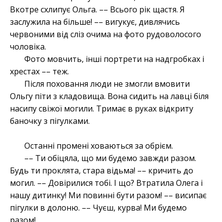
Вкотре схлипує Ольга. –– Всього рік щастя. Я
заслужила на більше! –– вигукує, дивлячись
червоними від сліз очима на фото рудоволосого
чоловіка.
Фото мовчить, інші портрети на надгробках і
хрестах –– теж.
Після поховання люди не змогли вмовити
Ольгу піти з кладовища. Вона сидить на лавці біля
насипу свіжої могили. Тримає в руках відкриту
баночку з пігулками.
Останні промені ховаються за обрієм.
–– Ти обіцяла, що ми будемо завжди разом.
Будь ти проклята, стара відьма! –– кричить до
могил. –– Довірилися тобі. І що? Втратила Олега і
нашу дитинку! Ми повинні бути разом! –– висипає
пігулки в долоню. –– Чуєш, курва! Ми будемо
разом!