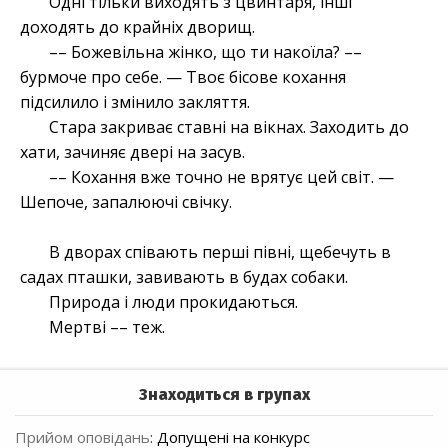
Одні тільки виходять з цвинтаря, інші
доходять до крайніх дворищ.
–– Божевільна жінко, що ти накоїла? ––
бурмоче про себе. — Твоє бісове кохання
підсилило і змінило закляття.
Стара закриває ставні на вікнах. Заходить до
хати, зачиняє двері на засув.
–– Кохання вже точно не врятує цей світ. —
Шепоче, запалюючі свічку.
В дворах співають перші півні, щебечуть в
садах пташки, завивають в будах собаки.
Природа і люди прокидаються.
Мертві –– теж.
Знаходиться в групах
Прийом оповідань
:
Допущені на конкурс