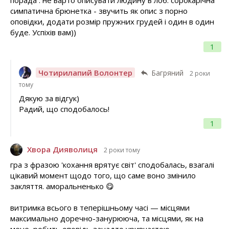
симпатична брюнетка - звучить як опис з порно
оповідки, додати розмір пружних грудей і один в один
буде. Успіхів вам))
1
Чотирилапий Волонтер
Багряний
2 роки
тому
Дякую за відгук)
Радий, що сподобалось!
1
Хвора Дияволиця
2 роки тому
гра з фразою 'кохання врятує світ' сподобалась, взагалі
цікавий момент щодо того, що саме воно змінило
закляття. аморальненько 😋
витримка всього в теперішньому часі — місцями
максимально доречно-занурююча, та місцями, як на
мене, робить оповідь занадто уривчастою