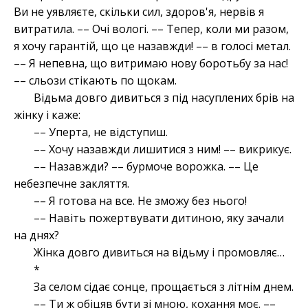
Ви не уявляєте, скільки сил, здоров'я, нервів я
витратила. –– Очі вологі. –– Тепер, коли ми разом,
я хочу гарантій, що це назавжди! –– в голосі метал.
–– Я непевна, що витримаю нову боротьбу за нас!
–– сльози стікають по щокам.
Відьма довго дивиться з під насуплених брів на
жінку і каже:
–– Уперта, не відступиш.
–– Хочу назавжди лишитися з ним! –– викрикує.
–– Назавжди? –– бурмоче ворожка. –– Це
небезпечне закляття.
–– Я готова на все. Не зможу без нього!
–– Навіть пожертвувати дитиною, яку зачали
на днях?
Жінка довго дивиться на відьму і промовляє…
*
За селом сідає сонце, прощається з літнім днем.
–– Ти ж обіцяв бути зі мною, кохання моє. ––