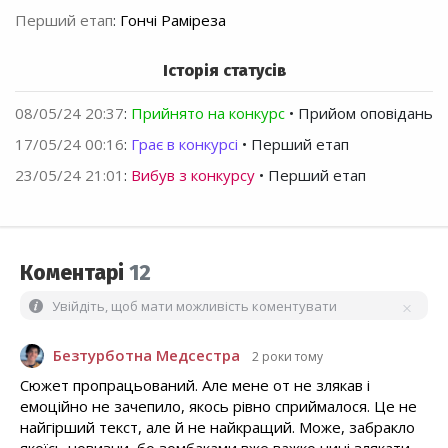
Перший етап
:
Гончі Раміреза
Історія статусів
08/05/24 20:37
:
Прийнято на конкурс
• Прийом оповідань
17/05/24 00:16
:
Грає в конкурсі
• Перший етап
23/05/24 21:01
:
Вибув з конкурсу
• Перший етап
Коментарі
12
Увійдіть, щоб мати можливість коментувати
Безтурботна Медсестра
2 роки тому
Сюжет пропрацьований. Але мене от не злякав і
емоційно не зачепило, якось рівно сприймалося. Це не
найгірший текст, але й не найкращий. Може, забракло
якоїсь новизни, бо зомбаками вже важко нині злякати,