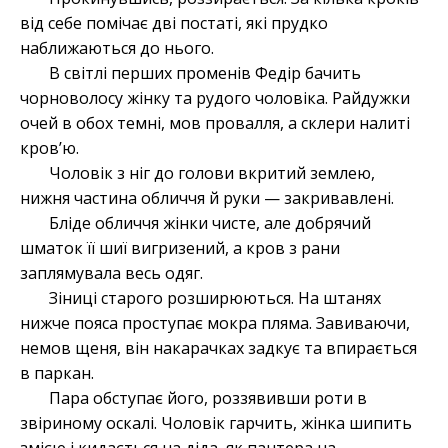
від себе помічає дві постаті, які прудко
наближаються до нього.
В світлі перших променів Федір бачить
чорноволосу жінку та рудого чоловіка. Райдужки
очей в обох темні, мов провалля, а склери налиті
кров’ю.
Чоловік з ніг до голови вкритий землею,
нижня частина обличчя й руки — закривавлені.
Бліде обличчя жінки чисте, але добрячий
шматок її шиї вигризений, а кров з рани
заплямувала весь одяг.
Зіниці старого розширюються. На штанях
нижче пояса проступає мокра пляма. Завиваючи,
немов щеня, він накарачках задкує та впирається
в паркан.
Пара обступає його, роззявивши роти в
звіриному оскалі. Чоловік гарчить, жінка шипить