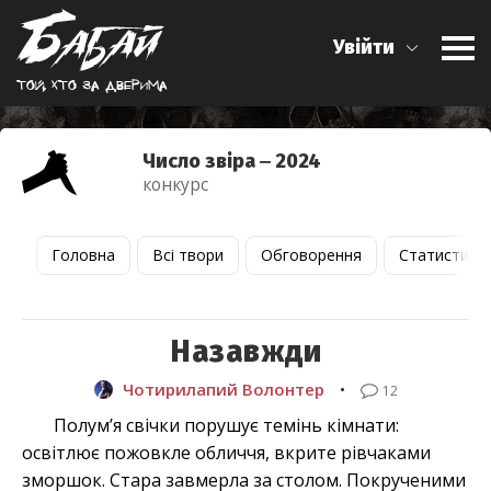
Увійти
Той, хто за дверима
Число звіра ‒ 2024
конкурс
Головна
Всі твори
Обговорення
Статистика
Назавжди
Чотирилапий Волонтер
•
12
Полум’я свічки порушує темінь кімнати:
освітлює пожовкле обличчя, вкрите рівчаками
зморшок. Стара завмерла за столом. Покрученими