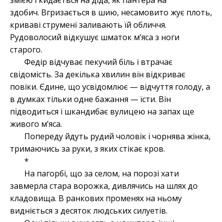
змією і кидається на діда, як пантера на
здобич. Вгризається в шию, несамовито жує плоть,
криваві струмені заливають їй обличчя.
Рудоволосий відкушує шматок м’яса з ноги
старого.
Федір відчуває пекучий біль і втрачає
свідомість. За декілька хвилин він відкриває
повіки. Єдине, що усвідомлює — відчуття голоду, а
в думках тільки одне бажання — їсти. Він
підводиться і шкандибає вулицею на запах ще
живого м’яса.
Попереду йдуть рудий чоловік і чорнява жінка,
тримаючись за руки, з яких стікає кров.
*
На пагорбі, що за селом, на порозі хати
завмерла стара ворожка, дивлячись на шлях до
кладовища. В ранкових променях на ньому
видніється з десяток людських силуетів.