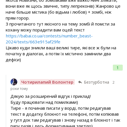
вони вже як щось звичне, типу лепреконів) Жанрово це
наче більше містика (бо відьма і любов) + зомбі, ніж
прям горор.
З прочитаного тут якісного на тему зомбі й помсти за
кохану можу порадити вам оцей текст
https://babai.co.ua/contests/number_beast-
2024/texts/663e915af29fe
Цікаво куди зникли ваші великі тире, які все ж були на
початку в діалогах, а потім їх містично замінили два
дефіси)
1
Чотирилапий Волонтер
Безтурботна
2
роки тому
Дякую за розширений відгук і приклад!
Буду працювати над помилками)
Тире - я починав писати у ворді, потім редагував
текст в додатку блокнот на телефоні, потім копіював
у гугл док там редагував і знову назад в блокнот і так
пару разів і десь форматування злетіло)