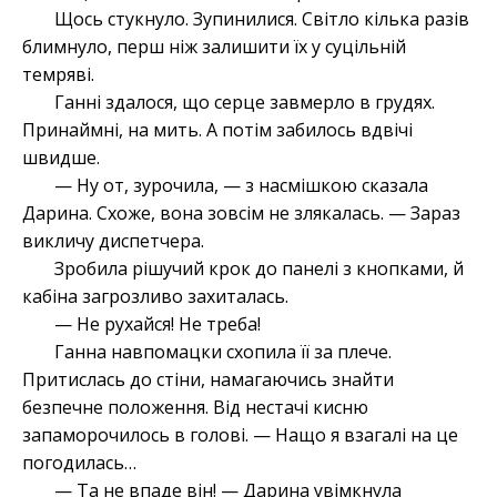
Щось стукнуло. Зупинилися. Світло кілька разів
блимнуло, перш ніж залишити їх у суцільній
темряві.
Ганні здалося, що серце завмерло в грудях.
Принаймні, на мить. А потім забилось вдвічі
швидше.
— Ну от, зурочила, — з насмішкою сказала
Дарина. Схоже, вона зовсім не злякалась. — Зараз
викличу диспетчера.
Зробила рішучий крок до панелі з кнопками, й
кабіна загрозливо захиталась.
— Не рухайся! Не треба!
Ганна навпомацки схопила її за плече.
Притислась до стіни, намагаючись знайти
безпечне положення. Від нестачі кисню
запаморочилось в голові. — Нащо я взагалі на це
погодилась…
— Та не впаде він! — Дарина увімкнула