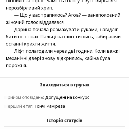
схопило за горло. Замість голосу з вуст вирвався
нерозбірливий хрип.
— Що у вас трапилось? Агов? — занепокоєний
жіночий голос віддалявся.
Дарина почала розмахувати руками, навідліг
бити по стінах. Пальці на шиї стислись, забираючи
останні крихти життя.
Ліфт полагодили через дві години. Коли важкі
механічні двері знову відкрились, кабіна була
порожня.
Знаходиться в групах
Прийом оповідань
:
Допущені на конкурс
Перший етап
:
Гончі Раміреза
Історія статусів