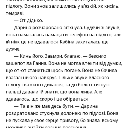
підлогу. Вони знов залишились у вʼязкій, як кисіль,
темряві.
— От дідько.
Дарина розчаровано зітхнула. Судячи зі звуків,
вона намагалась намацати телефон на підлозі, але
їй ніяк це не вдавалося. Кабіна захиталась ще
дужче.
— Кинь його. Завмри, благаю, — безсило
зашепотіла Ганна. Вона не могла втекти від думки,
що от-от станеться щось погане. Вона не бачила
взагалі нічого навкруг. Тільки звуки власного
голосу і важкого дихання, та до болю стиснуті
пальці давали їй знати, що вона жива. Але
здавалось, що скоро і це обірветься.
— Та він же має десь бути. — Дарина
роздратовано стукнула долонею по підлозі. Вона
не пускала у своє серце тривогу, бо знала: всьому
можливо знайти логічне пояснення.