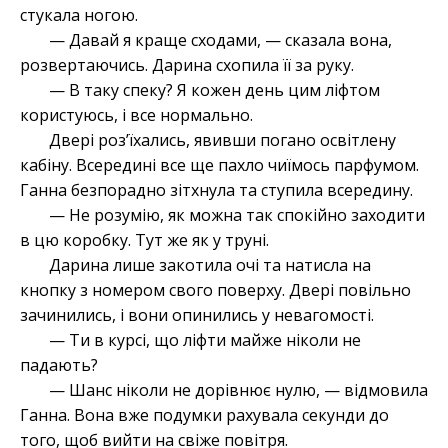
стукала ногою.
— Давай я краще сходами, — сказала вона,
розвертаючись. Дарина схопила її за руку.
— В таку спеку? Я кожен день цим ліфтом
користуюсь, і все нормально.
Двері розʼїхались, явивши погано освітлену
кабіну. Всередині все ще пахло чиїмось парфумом.
Ганна безпорадно зітхнула та ступила всередину.
— Не розумію, як можна так спокійно заходити
в цю коробку. Тут же як у труні.
Дарина лише закотила очі та натисла на
кнопку з номером свого поверху. Двері повільно
зачинились, і вони опинились у невагомості.
— Ти в курсі, що ліфти майже ніколи не
падають?
— Шанс ніколи не дорівнює нулю, — відмовила
Ганна. Вона вже подумки рахувала секунди до
того, щоб вийти на свіже повітря.