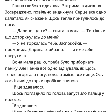
Ганна глибоко вдихнула. Затримала дихання.
Зосереджено, повільно видихнула. Серце все одно
калатало, як скажене. Щось тепле притулилось до
ноги.
— Дарино, це ти? — спитала вона. — Ти тільки
що доторкнулась до мене?
— Я не торкалась тебе. Заспокойся, —
промовила Дарина серйозно. — Ти вже себе
накрутила.
Вона мала рацію, треба було приборкати
паніку. Але Ганна все одно відчувала, як щось
тепле огортало ногу, повзло змією все вище. Ось
лоскітливі доторки пробігли спиною.
Їй це здавалося.
Щось погладило по голові, запустило пальці у
волосся.
Їй здавалося.