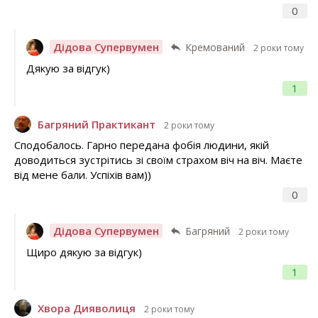
0
Дідова Супервумен
Кремований
2 роки тому
Дякую за відгук)
1
Багряний Практикант
2 роки тому
Сподобалось. Гарно передана фобія людини, якій
доводиться зустрітись зі своїм страхом віч на віч. Маєте
від мене бали. Успіхів вам))
0
Дідова Супервумен
Багряний
2 роки тому
Щиро дякую за відгук)
1
Хвора Дияволиця
2 роки тому