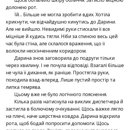
Щось обпалило шкіру обличчя. Затисло міцною
долонею рот.
Їй… Більше не могла зробити вдих. Хотіла
крикнути, чи відчайдушно кинутись до Дарини.
Але не вийшло. Невидимі руки стискали її все
міцніше й кудись тягли. Ніби за спиною весь цей
час була стіна, але склалося враження, що її
волокли нескінченним коридором.
Дарина знов заговорила до подруги тільки
через хвилину. І не почула відповіді. Взагалі більше
не чула її дихання, як раніше. Простягла руки,
походила взад-вперед. Лише пустий простір та
липка темрява.
Цьому вже не було логічного пояснення.
Кілька разів натиснула на виклик диспетчера й
застигла в болючому очікуванні. Щось важке лягло
на плечі, наче шерстяна ковдра. Дарина відкрила
рота, щоб бодай попросити допомоги. Щось