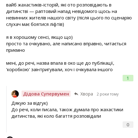
вайб жахастиків-історій, які ото розповідають в
дитинстві — раптовий напад невідомого щось на
невинних жителів нашого світу (після цього по сценарію
слухач має боятися ліфтів)
я в хорошому сенсі, якщо що)
просто та очікувано, але написано вправно, читається
приємно
мені, до речі, назва впала в око ще до публікації,
'коробкою' заінтригували, хоч і очікувала іншого
1
Дідова Супервумен
Хвора
2 роки тому
Дякую за відгук)
До речі, коли писала, також думала про жахастики
дитинства, які коло багаття розповідали
0