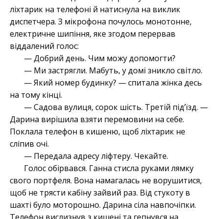
ліхтарик на телефоні й натиснула на виклик
диспетчера. З мікрофона почулось монотонне,
електричне шипіння, яке згодом перервав
віддалений голос:
— Добрий день. Чим можу допомогти?
— Ми застрягли. Мабуть, у домі зникло світло.
— Який номер будинку? — спитала жінка десь
на тому кінці.
— Садова вулиця, сорок шість. Третій підʼїзд. —
Дарина вирішила взяти перемовини на себе.
Поклала телефон в кишеню, щоб ліхтарик не
сліпив очі.
— Передала адресу ліфтеру. Чекайте.
Голос обірвався. Ганна стисла руками лямку
свого портфеля. Вона намагалась не ворушитися,
щоб не трясти кабіну зайвий раз. Від стукоту в
шахті було моторошно. Дарина сіла навпочіпки.
Телефон вислизнув з кишені та гепнувся на