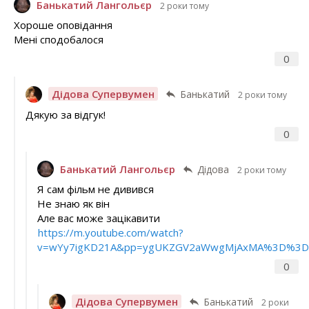
Банькатий Лангольєр
2 роки тому
Хороше оповідання
Мені сподобалося
0
Дідова Супервумен
Банькатий
2 роки тому
Дякую за відгук!
0
Банькатий Лангольєр
Дідова
2 роки тому
Я сам фільм не дивився
Не знаю як він
Але вас може зацікавити
https://m.youtube.com/watch?
v=wYy7igKD21A&pp=ygUKZGV2aWwgMjAxMA%3D%3D
0
Дідова Супервумен
Банькатий
2 роки