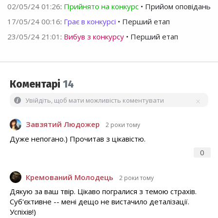
02/05/24 01:26
:
Прийнято на конкурс
• Прийом оповідань
17/05/24 00:16
:
Грає в конкурсі
• Перший етап
23/05/24 21:01
:
Вибув з конкурсу
• Перший етап
Коментарі
14
Увійдіть, щоб мати можливість коментувати
Завзятий Людожер
2 роки тому
Дуже непогано.) Прочитав з цікавістю.
0
Кремований Молодець
2 роки тому
Дякую за ваш твір. Цікаво погралися з темою страхів.
Суб'єктивне -- мені дещо не вистачило деталізації.
Успіхів!)