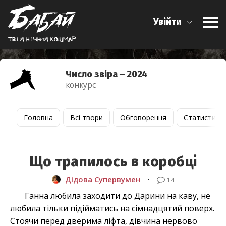
Увійти
Твiй нiчний кошмар
Число звіра ‒ 2024
конкурс
Головна
Всі твори
Обговорення
Статистика
Що трапилось в коробці
Дідова Супервумен
•
14
Ганна любила заходити до Дарини на каву, не
любила тільки підійматись на сімнадцятий поверх.
Стоячи перед дверима ліфта, дівчина нервово