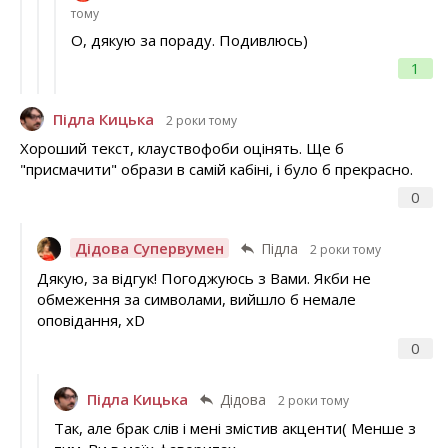
тому
О, дякую за пораду. Подивлюсь)
1
Підла Кицька
2 роки тому
Хороший текст, клауствофоби оцінять. Ще б
"присмачити" образи в самій кабіні, і було б прекрасно.
0
Дідова Супервумен
Підла
2 роки тому
Дякую, за відгук! Погоджуюсь з Вами. Якби не
обмеження за символами, вийшло б немале
оповідання, хD
0
Підла Кицька
Дідова
2 роки тому
Так, але брак слів і мені змістив акценти( Менше з