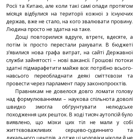
Росії та Китаю, але коли такі самі опади протягом
місяця відбулися на території кожної з існуючих
держав, вже не стало, на кого звалювати провину.
Людина просто не здатна на таке.
Дощі повторилися вдруге, втретє, вдесяте, а
потім їх просто перестали рахувати. В бюджеті
з’явилися нова графа витрат, на сайті Державної
служби зайнятості – нові вакансії. Грошові потоки
здатні підмарафетити майже все: потрібно всього-
навсього переобладнати деякі сміттєвози та
провести через парламент пару законопроєктів.
Правникам не довелося довго ломати голову
над формулюваннями – наукова спільнота доволі
швидко змогла обґрунтувати нелюдське
походження цих решток. В ході тисяч аутопсій було
виявлено, що мізки цих тіл не мали у собі
життєвоважливих серцево-судинниго та
дихального центрів, а отже ці чоловіки ніколи й не