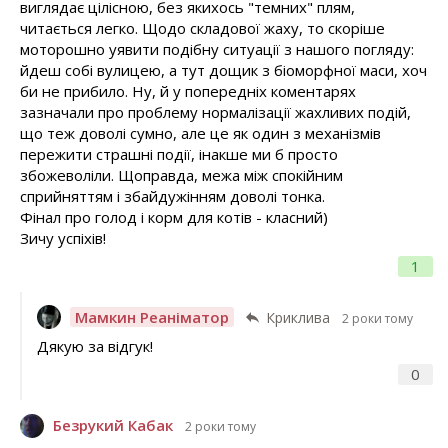
виглядає цілісною, без якихось "темних" плям,
читається легко. Щодо складової жаху, то скоріше
моторошно уявити подібну ситуації з нашого погляду:
йдеш собі вулицею, а тут дощик з біоморфної маси, хоч
би не прибило. Ну, й у попередніх коментарях
зазначали про проблему нормалізації жахливих подій,
що теж доволі сумно, але це як один з механізмів
пережити страшні події, інакше ми б просто
збожеволіли. Щоправда, межа між спокійним
сприйняттям і збайдужінням доволі тонка.
Фінал про голод і корм для котів - класний)
Зичу успіхів!
1
Мамкин Реаніматор
Криклива
2 роки тому
Дякую за відгук!
0
Безрукий Кабак
2 роки тому