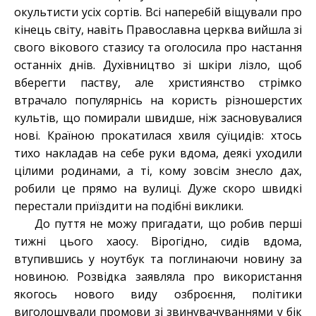
окультисти усіх сортів. Всі наперебій віщували про
кінець світу, навіть Православна церква вийшла зі
свого вікового стазису та оголосила про настання
останніх днів. Духівництво зі шкіри лізло, щоб
вберегти паству, але християнство стрімко
втрачало популярнісь на користь різношерстих
культів, що помирали швидше, ніж засновувалися
нові. Країною прокатилася хвиля суїцидів: хтось
тихо накладав на себе руки вдома, деякі уходили
цілими родинами, а ті, кому зовсім знесло дах,
робили це прямо на вулиці. Дуже скоро швидкі
перестали приїздити на подібні виклики.
До пуття не можу пригадати, що робив перші
тижні цього хаосу. Вірогідно, сидів вдома,
втупившись у ноутбук та поглинаючи новину за
новиною. Розвідка заявляла про використання
якогось нового виду озброєння, політики
виголошували промови зі звинувачуваннями у бік