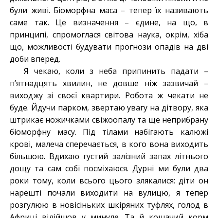
були живі. Біоморфна маса – тепер їх називають
саме так. Це визначення – єдине, на що, в
принципі, спромоглася світова наука, окрім, хіба
що, можливості будувати прогнози опадів на дві
доби вперед.
Я чекаю, коли з неба припинить падати –
п’ятнадцять хвилин, не довше ніж зазвичай –
виходжу зі своєї квартири. Робота ж чекати не
буде. Йдучи парком, звертаю увагу на дітвору, яка
штрикає ножичками свіжоопалу та ще неприбрану
біоморфну масу. Під тілами набігають калюжі
крові, малеча сперечається, в кого вона виходить
більшою. Вдихаю густий залізний запах літнього
дощу та сам собі посміхаюся. Дурні ми були два
роки тому, коли всього цього злякалися: діти он
нарешті почали виходити на вулицю, я тепер
розгулюю в новісіньких шкіряних туфлях, голод в
Африці відійшов у минуле. Та й кошачий корм