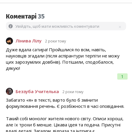
Коментарі
35
Увійдіть, щоб мати можливість коментувати
Лінива Лілу
2 роки тому
Дуже вдала сатира! Пройшлися по всім, навіть,
науковців згадали (після аспірантури терпіти не можу
цих зарозумілих довбнів). Потішили, сподобалося,
дякую!
1
Беззуба Учителька
2 роки тому
Забагато «я» в тексті, варто було б змінити
формулювання речень. Є розбіжності в часі оповідання.
Такий собі монолог жителя нового світу. Описи хороші,
але їх трохи б менше. Цікава ідея та подача. Присутні
вдалі деталі. Загалом, відраза та інтрига є.