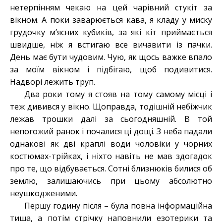
нетерпінням чекаю на цей чарівний стукіт за
вікном. А поки заварюється кава, я кладу у миску
грудочку м’ясних кубиків, за які кіт приймається
швидше, ніж я встигаю все вичавити із пачки.
День має бути чудовим. Чую, як щось важке впало
за моїм вікном і підбігаю, щоб подивитися.
Надворі лежить труп.
Два роки тому я стояв на тому самому місці і
теж дивився у вікно. Щоправда, тодішній небіжчик
лежав трошки далі за сьогодняшній. В той
непогожий ранок і почалися ці дощі. З неба падали
однакові як дві краплі води чоловіки у чорних
костюмах-трійках, і ніхто навіть не мав здогадок
про те, що відбувається. Сотні близнюків билися об
землю, залишаючись при цьому абсолютно
неушкодженими.
Першу годину після – була повна інформаційна
тиша, а потім стрічку наповнили езотерики та