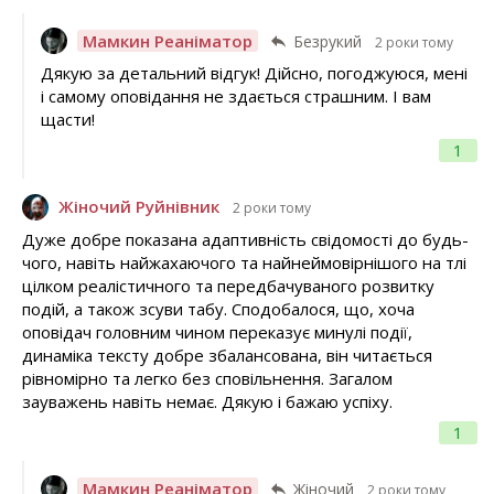
Мамкин Реаніматор
Безрукий
2 роки тому
Дякую за детальний відгук! Дійсно, погоджуюся, мені
і самому оповідання не здається страшним. І вам
щасти!
1
Жіночий Руйнівник
2 роки тому
Дуже добре показана адаптивність свідомості до будь-
чого, навіть найжахаючого та найнеймовірнішого на тлі
цілком реалістичного та передбачуваного розвитку
подій, а також зсуви табу. Сподобалося, що, хоча
оповідач головним чином переказує минулі події,
динаміка тексту добре збалансована, він читається
рівномірно та легко без сповільнення. Загалом
зауважень навіть немає. Дякую і бажаю успіху.
1
Мамкин Реаніматор
Жіночий
2 роки тому