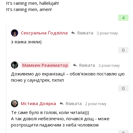
It's raining men, hallelujah!
It's raining men, amen!
4
Сексуальна Ґодзілла
Язиката
2 роки тому
з язика зняли)
0
Мамкин Реаніматор
Язиката
2 роки тому
Доживемо до екранізації – обов'язково поставлю цю
пісню у саундтрек, пхпхп
0
Мстива Доярка
Язиката
2 роки тому
Те саме було в голові, коли читала)))
А так доволі небезпечно, почався дощ - може
розтрощити падаючим з неба чоловіком
0