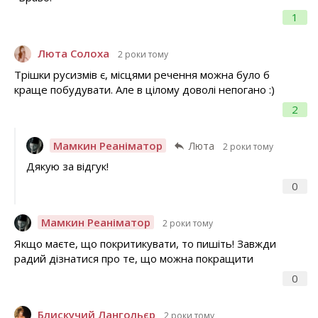
1
Люта Солоха
2 роки тому
Трішки русизмів є, місцями речення можна було б
краще побудувати. Але в цілому доволі непогано :)
2
Мамкин Реаніматор
Люта
2 роки тому
Дякую за відгук!
0
Мамкин Реаніматор
2 роки тому
Якщо маєте, що покритикувати, то пишіть! Завжди
радий дізнатися про те, що можна покращити
0
Блискучий Лангольєр
2 роки тому