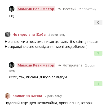
Мамкин Реаніматор
Веселий
2 роки тому
Ех(
0
Чотирилапа Жаба
2 роки тому
Не знаю, чи хтось вже писав це, але... it's raining maaan
Насправді класне оповідання, мені сподобалося)
1
Мамкин Реаніматор
Чотирилапа
2 роки
тому
Хехе, так, писали. Дякую за відгук!
1
Криклива Вагіна
2 роки тому
Чудовий твір: ідея незвичайна, оригінальна, історія