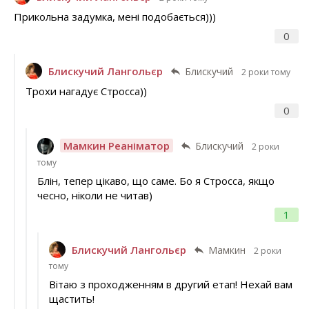
Прикольна задумка, мені подобається)))
0
Блискучий Лангольєр
Блискучий
2 роки тому
Трохи нагадує Стросса))
0
Мамкин Реаніматор
Блискучий
2 роки
тому
Блін, тепер цікаво, що саме. Бо я Стросса, якщо
чесно, ніколи не читав)
1
Блискучий Лангольєр
Мамкин
2 роки
тому
Вітаю з проходженням в другий етап! Нехай вам
щастить!