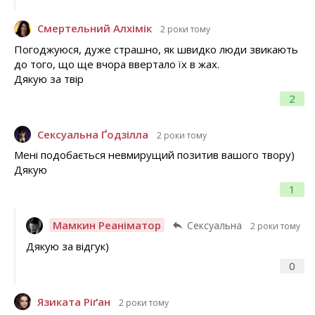
Смертельний Алхімік
2 роки тому
Погоджуюся, дуже страшно, як швидко люди звикають
до того, що ще вчора ввертало їх в жах.
Дякую за твір
2
Сексуальна Ґодзілла
2 роки тому
Мені подобається невмирущий позитив вашого твору)
Дякую
1
Мамкин Реаніматор
Сексуальна
2 роки тому
Дякую за відгук)
0
Язиката Ріґан
2 роки тому