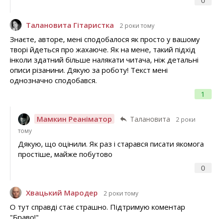
Талановита Гітаристка
2 роки тому
Знаєте, авторе, мені сподобалося як просто у вашому
творі йдеться про жахаюче. Як на мене, такий підхід
інколи здатний більше налякати читача, ніж детальні
описи різанини. Дякую за роботу! Текст мені
однозначно сподобався.
1
Мамкин Реаніматор
Талановита
2 роки
тому
Дякую, що оцінили. Як раз і старався писати якомога
простіше, майже побутово
0
Хвацький Мародер
2 роки тому
О тут справді стає страшно. Підтримую коментар
"Браво!"