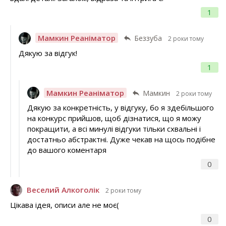
1
Мамкин Реаніматор
Беззуба
2 роки тому
Дякую за відгук!
1
Мамкин Реаніматор
Мамкин
2 роки тому
Дякую за конкретність, у відгуку, бо я здебільшого
на конкурс прийшов, щоб дізнатися, що я можу
покращити, а всі минулі відгуки тільки схвальні і
достатньо абстрактні. Дуже чекав на щось подібне
до вашого коментаря
0
Веселий Алкоголік
2 роки тому
Цікава ідея, описи але не моє(
0