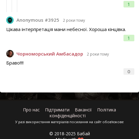
1
Anonymous #3925
2 роки тому
Цікава інтерпретація мани небесної. Хороша кінцівка.
1
Чорноморський Амбасадор
2 роки тому
Браво!!!!
0
Про нас
Підтримати
Вакансії
Політика
конфіденційності
У разі використання матеріалів посилання на сайт обов'язкове
© 2018-2025 Бабай