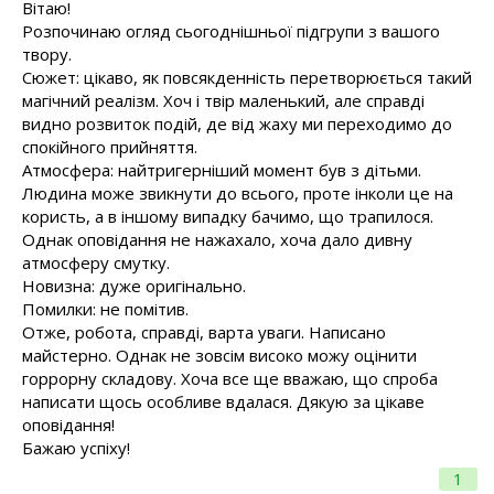
Вітаю!
Розпочинаю огляд сьогоднішньої підгрупи з вашого
твору.
Сюжет: цікаво, як повсякденність перетворюється такий
магічний реалізм. Хоч і твір маленький, але справді
видно розвиток подій, де від жаху ми переходимо до
спокійного прийняття.
Атмосфера: найтригерніший момент був з дітьми.
Людина може звикнути до всього, проте інколи це на
користь, а в іншому випадку бачимо, що трапилося.
Однак оповідання не нажахало, хоча дало дивну
атмосферу смутку.
Новизна: дуже оригінально.
Помилки: не помітив.
Отже, робота, справді, варта уваги. Написано
майстерно. Однак не зовсім високо можу оцінити
горрорну складову. Хоча все ще вважаю, що спроба
написати щось особливе вдалася. Дякую за цікаве
оповідання!
Бажаю успіху!
1