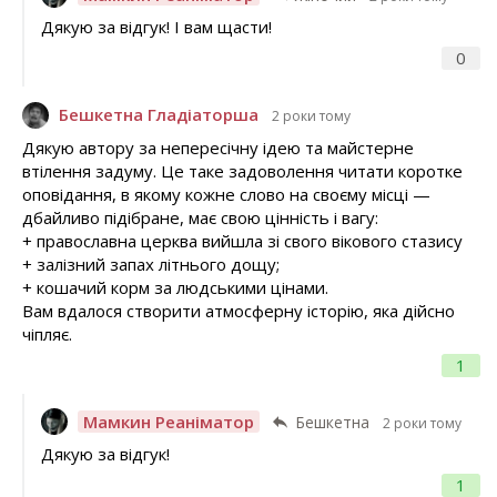
Дякую за відгук! І вам щасти!
0
Бешкетна Гладіаторша
2 роки тому
Дякую автору за непересічну ідею та майстерне
втілення задуму. Це таке задоволення читати коротке
оповідання, в якому кожне слово на своєму місці —
дбайливо підібране, має свою цінність і вагу:
+ православна церква вийшла зі свого вікового стазису
+ залізний запах літнього дощу;
+ кошачий корм за людськими цінами.
Вам вдалося створити атмосферну історію, яка дійсно
чіпляє.
1
Мамкин Реаніматор
Бешкетна
2 роки тому
Дякую за відгук!
1