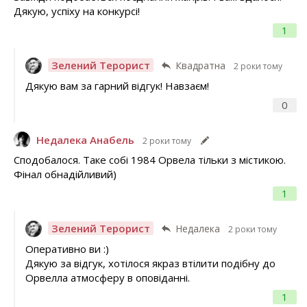
Дякую, успіху на конкурсі!
1
Зелений Терорист
Квадратна
2 роки тому
Дякую вам за гарний відгук! Навзаєм!
0
Недалека Анабель
2 роки тому
Сподобалося. Таке собі 1984 Орвела тільки з містикою.
Фінал обнадійливий)
1
Зелений Терорист
Недалека
2 роки тому
Оперативно ви :)
Дякую за відгук, хотілося якраз втілити подібну до
Орвелла атмосферу в оповіданні.
1