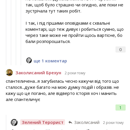
так, щоб було страшно чи огидно, але поки не
зустрічала тут таких робіт.
І так, і під гіршими оповідками є схвальні
коментарі, що теж дивує і робиться сумно, що
через таке може не пройти щось вартісне, бо
бали розпорошаться.
0
ще 1 коментар
Заколисаний Брехун
2 роки тому
спантеличена...я загубилась чесно кажучи від того що
сталося...дуже багато на мою думку подій і образів. не
кажу що це погано, але відверто історія хоч і манить
але спантеличує
1
Зелений Терорист
Заколисаний
2 роки тому