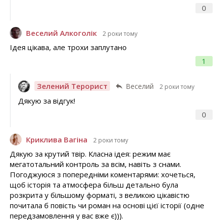
0
Веселий Алкоголік
2 роки тому
Ідея цікава, але трохи заплутано
1
Зелений Терорист
Веселий
2 роки тому
Дякую за відгук!
0
Криклива Вагіна
2 роки тому
Дякую за крутий твір. Класна ідея: режим має
мегатотальний контроль за всім, навіть з снами.
Погоджуюся з попередніми коментарями: хочеться,
щоб історія та атмосфера більш детально була
розкрита у більшому форматі, з великою цікавістю
почитала б повість чи роман на основі цієї історії (одне
передзамовлення у вас вже є))).