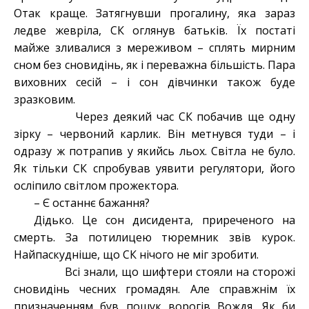
Отак краще. Затягнувши прогалину, яка зараз
ледве жевріла, СК оглянув батьків. Їх постаті
майже зливалися з мереживом – сплять мирним
сном без сновидінь, як і переважна більшість. Пара
виховних сесій – і сон дівчинки також буде
зразковим.
Через деякий час СК побачив ще одну
зірку – червоний карлик. Він метнувся туди – і
одразу ж потрапив у якийсь льох. Світла не було.
Як тільки СК спробував уявити регулятори, його
осліпило світлом прожектора.
– Є останнє бажання?
Дідько. Це сон дисидента, приреченого на
смерть. За потилицею тюремник звів курок.
Найпаскудніше, що СК нічого не міг зробити.
Всі знали, що шифтери стояли на сторожі
сновидінь чесних громадян. Але справжнім їх
призначенням був пошук ворогів Вождя. Як би