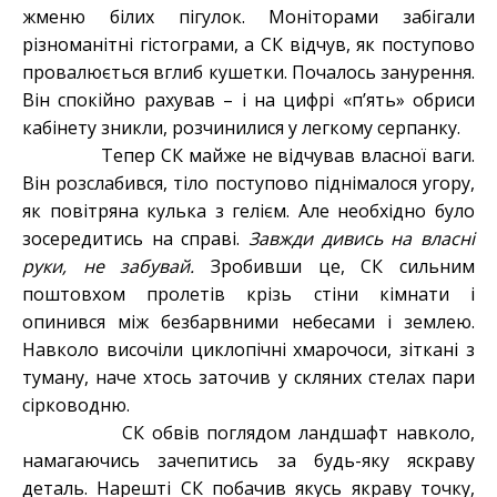
жменю білих пігулок. Моніторами забігали
різноманітні гістограми, а СК відчув, як поступово
провалюється вглиб кушетки. Почалось занурення.
Він спокійно рахував – і на цифрі «п’ять» обриси
кабінету зникли, розчинилися у легкому серпанку.
Тепер СК майже не відчував власної ваги.
Він розслабився, тіло поступово піднімалося угору,
як повітряна кулька з гелієм. Але необхідно було
зосередитись на справі.
Завжди дивись на власні
руки, не забувай.
Зробивши це, СК сильним
поштовхом пролетів крізь стіни кімнати і
опинився між безбарвними небесами і землею.
Навколо височіли циклопічні хмарочоси, зіткані з
туману, наче хтось заточив у скляних стелах пари
сірководню.
СК обвів поглядом ландшафт навколо,
намагаючись зачепитись за будь-яку яскраву
деталь. Нарешті СК побачив якусь якраву точку,