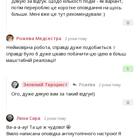
Дякую за відгук. Щодо кількості подій - як варіант,
потім перероблю це коротке оповідання на щось
більше. Мені вже це тут рекомендували :)
0
Рожева Медсестра
2 роки тому
Неймовірна робота, справді дуже подобається. І
справді було б дуже цікаво побачити цю ідею в більш
машстабній реалізації!
1
Зелений Терорист
Рожева
2 роки тому
Ого, дуже дякую вам за такий відгук!)
0
Лиха Сара
2 роки тому
Ва-а-а-ау! Та це ж чудово! 🤩
Вміло написана оповідка антиутопічного настрою! Я