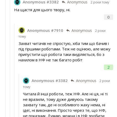
Anonymous #3382
Anonymous
2 роки тому
На щастя для цього твору, ні.
0
Anonymous #7910
Anonymous
2 роки
тому
Захват читачів не спростую, хіба тим що бачив і
під гіршими роботами. Теж не оцінюю, але можу
припустити що робота таки виділяється, бо з
нахилом в НФ не так багато робіт
2
Anonymous #3382
Anonymous
2 роки
тому
Читала й інші роботи, теж НФ. Але ні ця, ні ті
не вразили, тому дуже дивуюсь такому
захвату там, де ні особливого жаху нема, ні
ідеї, ні виконання. Просто через те, що НФ,
не показник. Думаю, можна і в НФ зробити