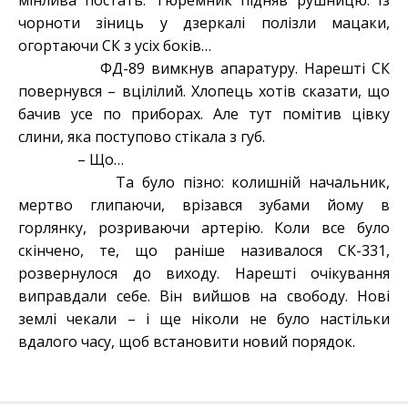
мінлива постать. Тюремник підняв рушницю. Із
чорноти зіниць у дзеркалі полізли мацаки,
огортаючи СК з усіх боків…
ФД-89 вимкнув апаратуру. Нарешті СК
повернувся – вцілілий. Хлопець хотів сказати, що
бачив усе по приборах. Але тут помітив цівку
слини, яка поступово стікала з губ.
– Що…
Та було пізно: колишній начальник,
мертво глипаючи, врізався зубами йому в
горлянку, розриваючи артерію. Коли все було
скінчено, те, що раніше називалося СК-331,
розвернулося до виходу. Нарешті очікування
виправдали себе. Він вийшов на свободу. Нові
землі чекали – і ще ніколи не було настільки
вдалого часу, щоб встановити новий порядок.