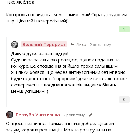
таке люблю))
Контроль сновидінь... м-м... самий смак! Справді чудовий
твір. Цікавий і непересічний))
1
Зелений Терорист
Лиха
2 роки тому
Дякую дуже за ваш відгук!
Судячи за загальною реакцією, з двох поданих на
конкурс, це оповідання вийшло трохи сильнішим.
Я тільки боявся, що через антиутопічний сетінг воно
буде недостатньо "горорним" для читачів, але схоже
експеримент з поєднання жанрів видався більш-
менш успішним :)
0
Беззуба Учителька
2 роки тому
О, щось незвичне. Тримає в інтизі добре. Цікавий
задум, хороша реалізація. Можна розкрутити на