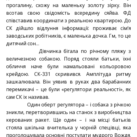
прогалину, схожу на маленьку золоту зірку. Він
всотав свою свідомість всередину сяйва. ФД
співставив координати з реальною квартирою. До
СК дійшло відлуння інформації: проживає сім’я
заводських робітників, є маленька дочка. Гм, то це
дитячий сон…
Дівчинка бігала по річному пляжу з
величезною собакою. Поряд стояли батьки, їхні
обличчя наче були намальовані кольоровою
крейдою. СК-331 скривився. Амплітуда ритму
зашкалювала. Він уявив в руках два барабанних
перемикачі – це були «регулятори реальності», як
сам СК їх називав.
Один оберт регулятора – і собака з річкою
зникли, перетворившись на станок з виробництва
керованих ракет. Ще один – і на місці батьків
стояла шкільна вчителька у чорній спецівці, яка
проголошувала основні постулати мудрого Вождя.