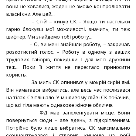
вони не ховалися, жоден не зможе контролювати
власні сни. Але цей…
– Стій! – кинув СК. – Якщо ти настільки
гарно блокуєш мої можливості, значить, ти теж
шифтер. Ми знайдемо тобі роботу…
– О, ви мені знайшли роботу, – закричав
розкотистий голос. – Роботу в одному з ваших
трудових таборів, покидьки. І для моєї дружини
теж… Поки її життя не перестало приносити
користь.
За мить СК опинився у мокрій сирій ямі.
Він намагався вибратись, але весь час послизався
на тілах. Світлішало. У мінливому сяйві СК побачив,
що всі тіла мають однакове жіноче обличчя.
ФД мав запеленгувати місце. Вони
повернуться сюди – але вдень, з підкріпленням.
Потрібно було лише вибратись. СК максимально
сконцентрувався і створив кишеню на робі