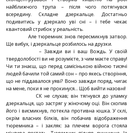
найближчого трупа – після чого потягнувся
всередину. Складне дзеркальце. Достатньо
подивитись у дзеркало уві сні – і тебе чекає
квантовий стрибок у реальність.
Але тюремник знов пересмикнув затвор.
Ще вибух, і дзеркальце розбилось на друзки.
– Завжди ви і ваш Вождь. У своїй
твердолобості ви не розумієте, з чим маєте справу!
Чи ти знаєш, що перед самісінькою війною тисячі
людей бачили той самий сон – про якесь створіння,
що не піддавалося уяві? Воно завжди поряд, чигає
на мене, поки я не прокинуся… Щоб вийти назовні!
СК не слухав; він тягнувся до уламку
дзеркальця, що застряг у жіночому оці. Він схопив
його і висмикнув, потекла противна юшка. У склі,
окрім власних білків, він побачив відображення
тюремника – і закляк: за плечем ворога стояла