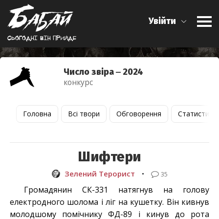
Увійти
Сьогоднi вiн прийде
Число звіра ‒ 2024
конкурс
Головна
Всі твори
Обговорення
Статистика
Шифтери
Зелений Терорист
•
35
Громадянин СК-331 натягнув на голову
електродного шолома і ліг на кушетку. Він кивнув
молодшому помічнику ФД-89 і кинув до рота