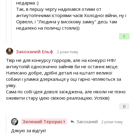
недарма :)
Так, в першу чергу надихався отими от
антиутопічними історіями часів Холодної війни, ну і
Орвелл, і "Людина у високому замку" десь там
недалеко на поличці стояли))
1
Закоханий Ельф
2 роки тому
Твір не для конкурсу горрорів, але на конкурсі НФ/
антиутопій однозначно зайняв би не останнє місце.
Написано добре, дрібні деталі на кшталт великої
собаки і уламка дзеркальця у оці гарно чіпляються за
уяву.
Сама по собі ідея доволі заїжджена, але ніколи не пізно
оживити стару ідею свіжою реалізацією. Успіхів)
0
Зелений Терорист
Закоханий
2 роки тому
Дякую за відгук!