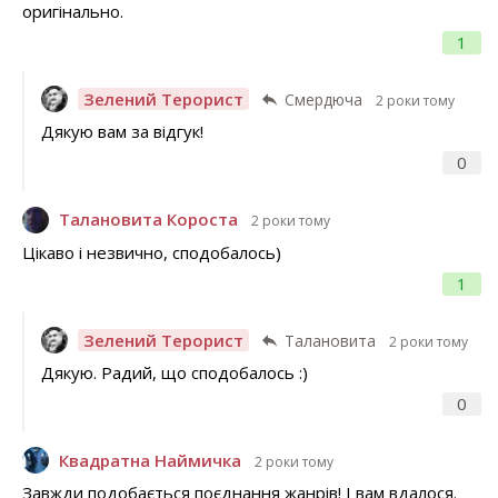
оригінально.
1
Зелений Терорист
Смердюча
2 роки тому
Дякую вам за відгук!
0
Талановита Короста
2 роки тому
Цікаво і незвично, сподобалось)
1
Зелений Терорист
Талановита
2 роки тому
Дякую. Радий, що сподобалось :)
0
Квадратна Наймичка
2 роки тому
Завжди подобається поєднання жанрів! І вам вдалося.