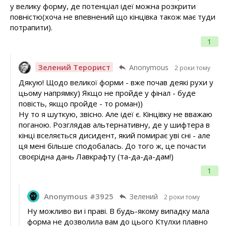
у велику форму, де потенціал ідеї можна розкрити
повністю(хоча не впевнений що кінцівка також має туди
потрапити).
1
Зелений Терорист
Anonymous
2 роки тому
Дякую! Щодо великої форми - вже почав деякі рухи у
цьому напрямку) Якщо не пройде у фінал - буде
повість, якщо пройде - то роман))
Ну то я шуткую, звісно. Але ідеї є. Кінцівку не вважаю
поганою. Розглядав альтернативну, де у шифтера в
кінці вселяється дисидент, який помирає уві сні - але
ця мені більше сподобалась. До того ж, це почасти
своєрідна дань Лавкрафту (та-да-да-дам!)
1
Anonymous #3925
Зелений
2 роки тому
Ну можливо ви і праві. В будь-якому випадку мала
форма не дозволила вам до цього Ктулхи плавно