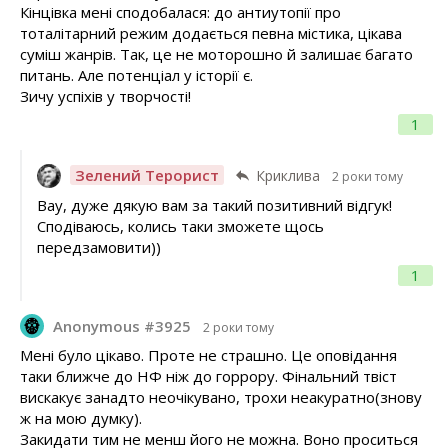
Кінцівка мені сподобалася: до антиутопії про
тоталітарний режим додається певна містика, цікава
суміш жанрів. Так, це не моторошно й залишає багато
питань. Але потенціал у історії є.
Зичу успіхів у творчості!
1
Зелений Терорист
Криклива
2 роки тому
Вау, дуже дякую вам за такий позитивний відгук!
Сподіваюсь, колись таки зможете щось
передзамовити))
1
Anonymous #3925
2 роки тому
Мені було цікаво. Проте не страшно. Це оповідання
таки ближче до НФ ніж до горрору. Фінальний твіст
вискакує занадто неочікувано, трохи неакуратно(знову
ж на мою думку).
Закидати тим не менш його не можна. Воно проситься