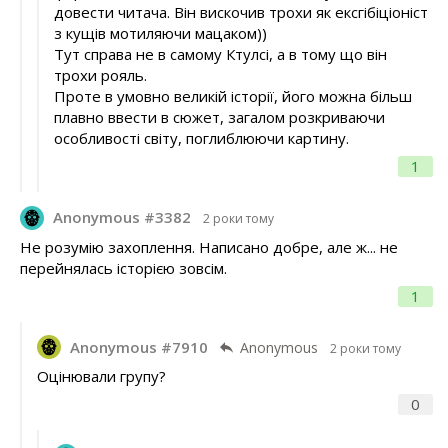
довести читача. Він вискочив трохи як ексгібіціоніст
з кущів мотиляючи мацаком))
Тут справа не в самому Ктулсі, а в тому що він
трохи рояль.
Проте в умовно великій історії, його можна більш
плавно ввести в сюжет, загалом розкриваючи
особливості світу, поглиблюючи картину.
1
Anonymous #3382
2 роки тому
Не розумію захоплення. Написано добре, але ж... не
перейнялась історією зовсім.
1
Anonymous #7910
Anonymous
2 роки тому
Оцінювали групу?
0