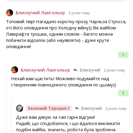
Блискучий Лангольєр
2 роки тому
Топовий твір! Нагадало коротку прозу Чарльза Стросса,
оті його оповідання про Холодну війну)) Віє вайбом
Лавкрафта трошки, одним словом - багато можна
побачити відсилок (або науявляти) - дуже круте
оповідання!
1
Блискучий Лангольєр
Блискучий
2 роки тому
Нехай вам щастить! Можливо подумайте над
створенням повноцінного оповідання по цьому))
1
Зелений Терорист
Блискучий
2 роки тому
Дуже вам дякую за такі гарні відгуки!
Радий, що сподобалося, і що вдалося викликати
подібні вайби, значить, робота була зроблена