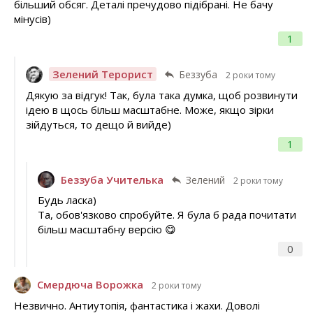
більший обсяг. Деталі пречудово підібрані. Не бачу
мінусів)
1
Зелений Терорист
Беззуба
2 роки тому
Дякую за відгук! Так, була така думка, щоб розвинути
ідею в щось більш масштабне. Може, якщо зірки
зійдуться, то дещо й вийде)
1
Беззуба Учителька
Зелений
2 роки тому
Будь ласка)
Та, обов'язково спробуйте. Я була б рада почитати
більш масштабну версію 😋
0
Смердюча Ворожка
2 роки тому
Незвично. Антиутопія, фантастика і жахи. Доволі