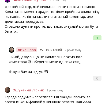
2 роки тому
Достойний твір, якій викликає тільки негативні емоції.
Коли читав момент зради, то тілом пройшла хвиля гніву
і я, навіть, хотів написати негативний коментар, але
дочитавши передумав.
Страшно думати про те, що таких ситуацій могло бути
багато...
1
Лиха Сара
Начитаний
2 роки тому
Ой-ой, дякую, що не написали негативного
коментаря 😅 Вберегли мене од лиха слів))
Дякую Вам за відгук! 🥰
0
Ошуканий Лісник
2 роки тому
Гарада задумка - переплетення скандинавської та
слов'янської міфологій у нинішніх реаліях. Вальгала