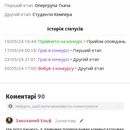
Перший етап
:
Опергрупа Ткача
Другий етап
:
Студенти Кемпера
Історія статусів
16/05/24 16:44
:
Прийнято на конкурс
• Прийом оповідань
17/05/24 00:16
:
Грає в конкурсі
• Перший етап
23/05/24 21:01
:
Грає в конкурсі
• Другий етап
30/05/24 17:00
:
Вибув з конкурсу
• Другий етап
Коментарі
90
Увійдіть, щоб мати можливість коментувати
Закоханий Ельф
2 роки тому
Не погоджуюсь з деякими попередніми коментаторами