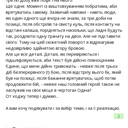
третю добу вже пофіг і на нього.
Ще одне. Момент із виштовхуванням побратима, аби
врятуватись самому. Зазвичай навпаки - навіть люди,
які один одного ще вчора не знали, за три доби на
позиції, після обстрілів та свисту куль, після контакту на
відстані калаша, порідняться наскільки, що ладні будуть
так, розділити одну гранату на двох. Але не підставити
свого. Тому на цей сюжетний поворот я відреагував
недовірливо здійнятою вгору бровою.
Але це все деталі. Деталі, які перевіряються і
підшліфовуються, аби текст був дійсно повноцінним.
Єдине, що мене дійно тривожить - невже після трьох
діб безперервного (!) бою, після відстрілу вього бк, який
був на позиції, після бажання врятуватись, щоб потім
продовжити бій, - невже наш головний герой також не
заслужив на своє місце в чертогах Одіна?
От ходжу тепер і думаю...
А вам хочу подякувати і за вибір теми, і за її реалізацію.
2