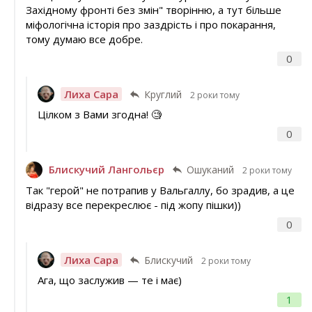
Західному фронті без змін" творінню, а тут більше
міфологічна історія про заздрість і про покарання,
тому думаю все добре.
0
Лиха Сара
Круглий
2 роки тому
Цілком з Вами згодна! 🧐
0
Блискучий Лангольєр
Ошуканий
2 роки тому
Так "герой" не потрапив у Вальгаллу, бо зрадив, а це
відразу все перекреслює - під жопу пішки))
0
Лиха Сара
Блискучий
2 роки тому
Ага, що заслужив — те і має)
1