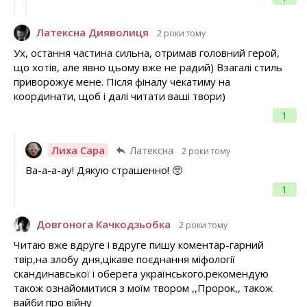
Латексна Дияволиця
2 роки тому
Ух, остання частина сильна, отримав головний герой,
що хотів, але явно цьому вже не радий) Взагалі стиль
приворожує мене. Після фіналу чекатиму на
координати, щоб і далі читати ваші твори)
1
Лиха Сара
Латексна
2 роки тому
Ва-а-а-ау! Дякую страшенно! 🥺
1
Довгонога Качкодзьобка
2 роки тому
Читаю вже вдруге і вдруге пишу коментар-гарний
твір,на злобу дня,цікаве поєднання міфології
скандинавської і оберега українського.рекомендую
також ознайомитися з моїм твором ,,Пророк,, також
вайби про війну