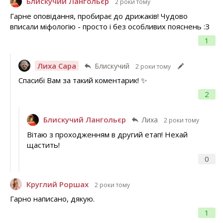
Блискучий Лангольєр
2 роки тому
Гарне оповідання, пробирає до дрижаків! Чудово
вписали міфологію - просто і без особливих пояснень :З
1
Лиха Сара
Блискучий
2 роки тому
Спасибі Вам за такий коментарик! ✨️
2
Блискучий Лангольєр
Лиха
2 роки тому
Вітаю з проходженням в другий етап! Нехай
щастить!
0
Круглий Роршах
2 роки тому
Гарно написано, дякую.
1