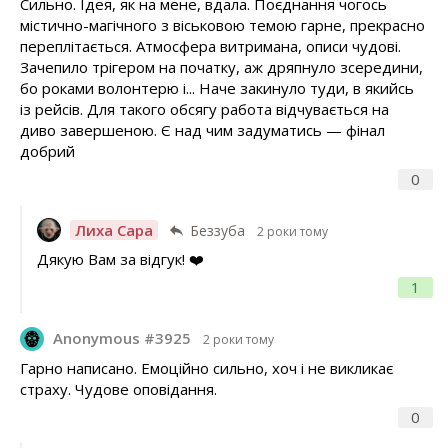
Сильно. Ідея, як на мене, вдала. Поєднання чогось
містично-магічного з віськовою темою гарне, прекрасно
переплітається. Атмосфера витримана, описи чудові.
Зачепило трігером на початку, аж дряпнуло зсередини,
бо роками волонтерю і... Наче закинуло туди, в якийсь
із рейсів. Для такого обсягу работа відчувається на
диво завершеною. Є над чим задуматись — фінал
добрий
0
Лиха Сара
Беззуба
2 роки тому
Дякую Вам за відгук! ❤️
1
Anonymous #3925
2 роки тому
Гарно написано. Емоційно сильно, хоч і не викликає
страху. Чудове оповідання.
0