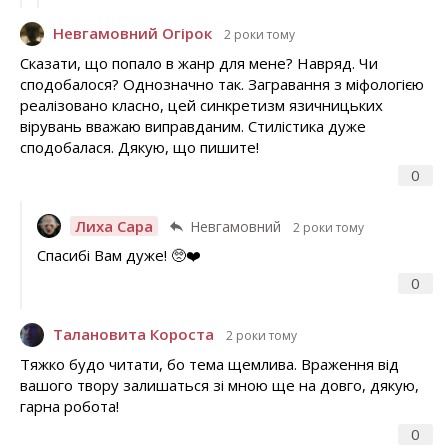
Невгамовний Огірок
2 роки тому
Сказати, що попало в жанр для мене? Навряд. Чи
сподобалося? Однозначно так. Загравання з міфологією
реалізовано класно, цей синкретизм язичницьких
вірувань вважаю виправданим. Стилістика дуже
сподобалася. Дякую, що пишите!
0
Лиха Сара
Невгамовний
2 роки тому
Спасибі Вам дуже! 🥺❤️
0
Талановита Короста
2 роки тому
Тяжко будо читати, бо тема щемлива. Враження від
вашого твору залишаться зі мною ще на довго, дякую,
гарна робота!
0