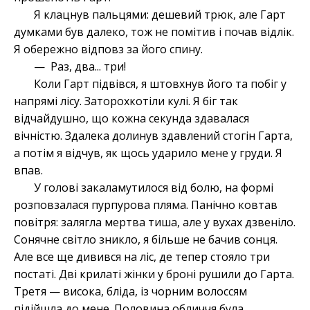
Я клацнув пальцями: дешевий трюк, але Гарт
думками був далеко, тож не помітив і почав відлік.
Я обережно відповз за його спину.
— Раз, два... три!
Коли Гарт підвівся, я штовхнув його та побіг у
напрямі лісу.
Заторохкотіли кулі. Я біг так
відчайдушно, що кожна секунда здавалася
вічністю. Здалека долинув здавлений стогін Гарта,
а потім я відчув, як щось ударило мене у груди. Я
впав.
У голові закаламутилося від болю, на формі
розповзалася пурпурова пляма. Панічно ковтав
повітря: залягла мертва тиша, але у вухах дзвеніло.
Сонячне світло зникло, я більше не бачив сонця.
Але все ще дивився на ліс, де тепер стояло три
постаті. Дві крилаті жінки у броні рушили до Гарта.
Третя — висока, бліда, із чорним волоссям
підійшла до мене. Половина обличчя була