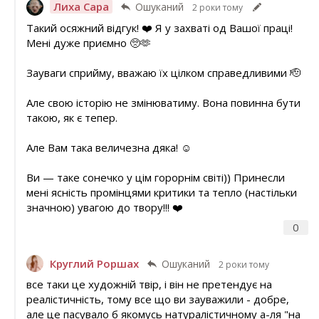
Лиха Сара
Ошуканий
2 роки тому
Такий осяжний відгук! ❤️ Я у захваті од Вашої праці!
Мені дуже приємно 🥺🫶
Зауваги сприйму, вважаю їх цілком справедливими 🫡
Але свою історію не змінюватиму. Вона повинна бути
такою, як є тепер.
Але Вам така величезна дяка! ☺️
Ви — таке сонечко у цім горорнім світі)) Принесли
мені ясність промінцями критики та тепло (настільки
значною) увагою до твору!!! ❤️
0
Круглий Роршах
Ошуканий
2 роки тому
все таки це художній твір, і він не претендує на
реалістичність, тому все що ви зауважили - добре,
але це пасувало б якомусь натуралістичному а-ля "на