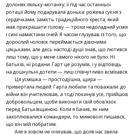
долонях ляльку-мотанку; її під час останньої
ротації йому подарувала донька: рожева сукня з
сердечками, замість традиційного хреста, який
мав прикрашати голову — трохи недоладний усміх
і сині намистини очей. Я часом глузував із того, що
дорослий чоловік переймається дівочими
цяцьками, але десь насподі душі знав, що лютився
лиш тому, що у мене самого нікого не було. Ні
батьків, ні родини. Гарт це розумів, і у відповідь
на дошкульні дотепи — лиш співчутливо всміхався.
Ця усмішка — простодушна, щира —
привертала людей. Гарта любили та поважали: до
війни він учителював, а тоді покинув усе, прийшов
добровольцем, щоби виконати свій обов’язок
перед Батьківщиною. Коли я бачив, як ним
захоплювалися командири, то мимоволі пишався,
що він мій побратим.
Але я зовсім не очікував, що доля нас звела