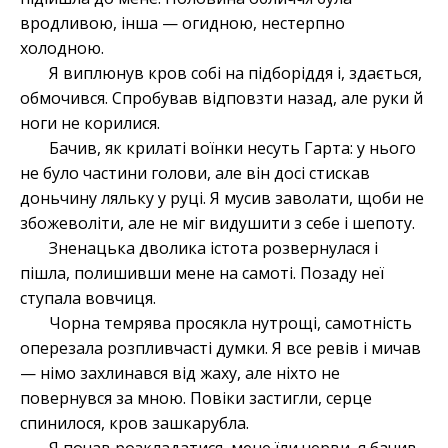
вродливою, інша — огидною, нестерпно
холодною.
Я виплюнув кров собі на підборіддя і, здається,
обмочився. Спробував відповзти назад, але руки й
ноги не корилися.
Бачив, як крилаті воїнки несуть Гарта: у нього
не було частини голови, але він досі стискав
доньчину ляльку у руці. Я мусив заволати, щоби не
збожеволіти, але не міг видушити з себе і шепоту.
Зненацька дволика істота розвернулася і
пішла, полишивши мене на самоті. Позаду неї
ступала вовчиця.
Чорна темрява просякла нутрощі, самотність
оперезала розпливчасті думки. Я все ревів і мичав
— німо захлинався від жаху, але ніхто не
повернувся за мною. Повіки застигли, серце
спинилося, кров зашкарубла.