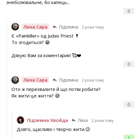
знеболювальне, бо капець...
0
Лиха Сара
Підземна
2 роки тому
Є «Painkiller» од Judas Priest 💊
То згодиться? 😁
Дякую Вам за коментарик! 🥰❤️
0
Лиха Сара
Підземна
2 роки тому
Ото ж перехвалите й що потім робити?
Як жити це життя? 😅
0
Підземна Хвойда
Лиха
2 роки тому
Довго, щасливо і творчо жити.😉
1