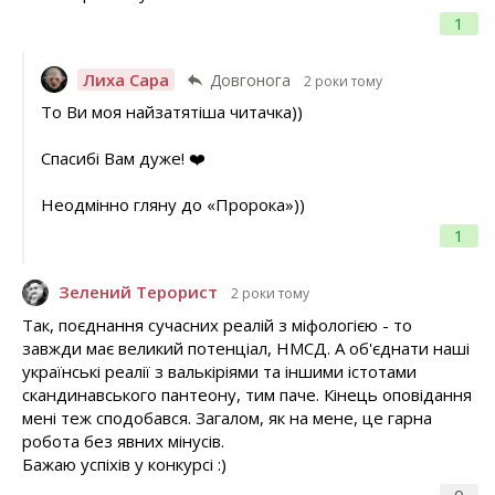
1
Лиха Сара
Довгонога
2 роки тому
То Ви моя найзатятіша читачка))
Спасибі Вам дуже! ❤️
Неодмінно гляну до «Пророка»))
1
Зелений Терорист
2 роки тому
Так, поєднання сучасних реалій з міфологією - то
завжди має великий потенціал, НМСД. А об'єднати наші
українські реалії з валькіріями та іншими істотами
скандинавського пантеону, тим паче. Кінець оповідання
мені теж сподобався. Загалом, як на мене, це гарна
робота без явних мінусів.
Бажаю успіхів у конкурсі :)
0