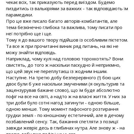
чекає всіх, так приказують перед виїздом. Будемо
пиздитись із валькіріями за важких - так відповідають їм
парамедики.
Про це вже писало багато авторів-комбатантів, але
тема безкінечно глибока та важлива, тому писати про
неї потрібно ще і ще.
Тому я до вашого твору підійшов із особливим пієтетом.
Та все ж при прочитанні виник ряд питань, на які не
можу знайти відповідь.
Наприклад, чому кулі над головою торохкотять? Вони
свистять, до того ж наскільки паскудно й неприємно,
що цей звук не переплутаєш із жодним іншим.
Наступне. На третю добу безперервного (!) бою цих
двоє були б уже наскільки змученими (я окультурив та
зацензурував бажане слово), що їм буде абсолютно
пофіг на все на світі, а надто ж на власні життя. У них за
три доби було сотні нагод загинути - одною більше,
одною менше. Тому момент пафосного розтирання
грудки землі - по кіношному естетичний, але в дечому
позбавлений сенсу. Так, бажання спетляти з позиції
завжди жевріє десь в глибинах нутра. Але знову ж - на