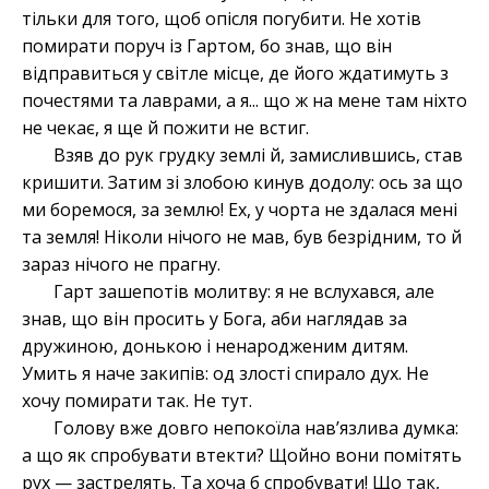
тільки для того, щоб опісля погубити. Не хотів
помирати поруч із Гартом, бо знав, що він
відправиться у світле місце, де його ждатимуть з
почестями та лаврами, а я... що ж на мене там ніхто
не чекає, я ще й пожити не встиг.
Взяв до рук грудку землі й, замислившись, став
кришити. Затим зі злобою кинув додолу: ось за що
ми боремося, за землю! Ех, у чорта не здалася мені
та земля! Ніколи нічого не мав, був безрідним, то й
зараз нічого не прагну.
Гарт зашепотів молитву: я не вслухався, але
знав, що він просить у Бога, аби наглядав за
дружиною, донькою і ненародженим дитям.
Умить я наче закипів: од злості спирало дух. Не
хочу помирати так. Не тут.
Голову вже довго непокоїла нав’язлива думка:
а що як спробувати втекти? Щойно вони помітять
рух — застрелять. Та хоча б спробувати! Що так,