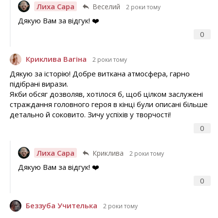
Лиха Сара
Веселий
2 роки тому
Дякую Вам за відгук! ❤️
0
Криклива Вагіна
2 роки тому
Дякую за історію! Добре виткана атмосфера, гарно
підібрані вирази.
Якби обсяг дозволяв, хотілося б, щоб цілком заслужені
страждання головного героя в кінці були описані більше
детально й соковито. Зичу успіхів у творчості!
0
Лиха Сара
Криклива
2 роки тому
Дякую Вам за відгук! ❤️
0
Беззуба Учителька
2 роки тому