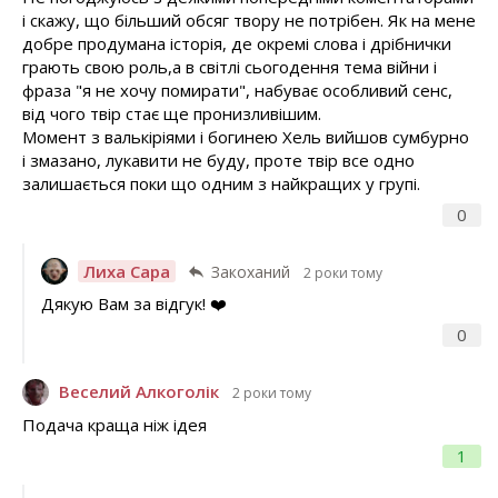
і скажу, що більший обсяг твору не потрібен. Як на мене
добре продумана історія, де окремі слова і дрібнички
грають свою роль,а в світлі сьогодення тема війни і
фраза "я не хочу помирати", набуває особливий сенс,
від чого твір стає ще пронизливішим.
Момент з валькіріями і богинею Хель вийшов сумбурно
і змазано, лукавити не буду, проте твір все одно
залишається поки що одним з найкращих у групі.
0
Лиха Сара
Закоханий
2 роки тому
Дякую Вам за відгук! ❤️
0
Веселий Алкоголік
2 роки тому
Подача краща ніж ідея
1