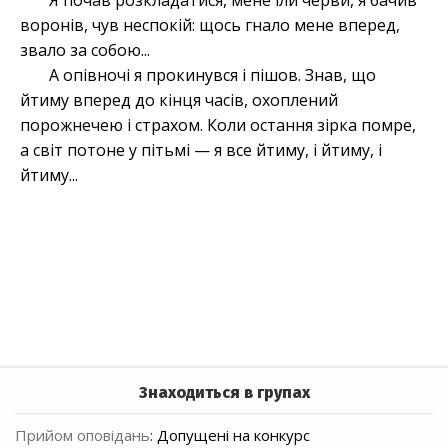
Я почав розкладатися, мене їли черви, я бачив
воронів, чув неспокій: щось гнало мене вперед,
звало за собою...
А опівночі я прокинувся і пішов. Знав, що
йтиму вперед до кінця часів, охоплений
порожнечею і страхом. Коли остання зірка помре,
а світ потоне у пітьмі — я все йтиму, і йтиму, і
йтиму...
Знаходиться в групах
Прийом оповідань
:
Допущені на конкурс