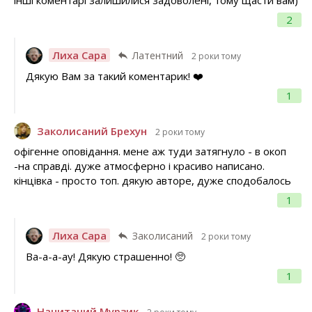
інші коментарі залишилися задоволені, тому щасти вам)
2
Лиха Сара
Латентний
2 роки тому
Дякую Вам за такий коментарик! ❤️
1
Заколисаний Брехун
2 роки тому
офігенне оповідання. мене аж туди затягнуло - в окоп
-на справді. дуже атмосферно і красиво написано.
кінцівка - просто топ. дякую авторе, дуже сподобалось
1
Лиха Сара
Заколисаний
2 роки тому
Ва-а-а-ау! Дякую страшенно! 🥺
1
Начитаний Мурзик