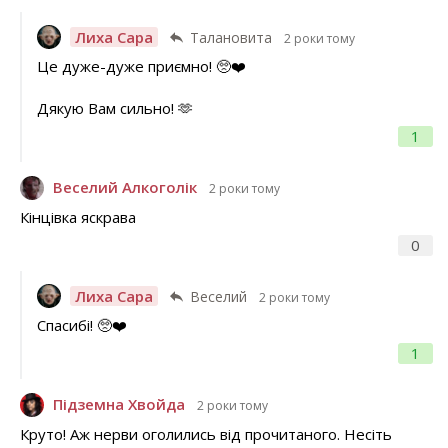
Лиха Сара
Талановита
2 роки тому
Це дуже-дуже приємно! 🥺❤️
Дякую Вам сильно! 🫶
1
Веселий Алкоголік
2 роки тому
Кінцівка яскрава
0
Лиха Сара
Веселий
2 роки тому
Спасибі! 🥺❤️
1
Підземна Хвойда
2 роки тому
Круто! Аж нерви оголились від прочитаного. Несіть