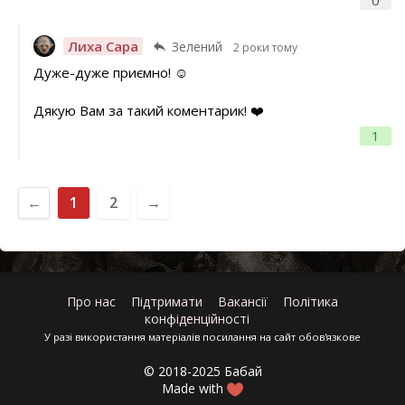
Лиха Сара
Зелений
2 роки тому
Дуже-дуже приємно! ☺️
Дякую Вам за такий коментарик! ❤️
1
←
1
2
→
Про нас
Підтримати
Вакансії
Політика
конфіденційності
У разі використання матеріалів посилання на сайт обов'язкове
© 2018-2025 Бабай
Made with