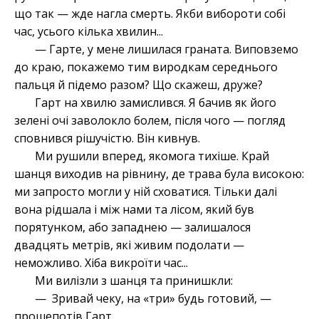
що так — жде нагла смерть. Якби вибороти собі
час, усього кілька хвилин...
— Гарте, у мене лишилася граната. Виповземо
до краю, покажемо тим виродкам середнього
пальця й підемо разом? Що скажеш, друже?
Гарт на хвилю замислився. Я бачив як його
зелені очі заволокло болем, після чого — погляд
сповнився рішучістю. Він кивнув.
Ми рушили вперед, якомога тихіше. Край
шанця виходив на рівнину, де трава була високою:
ми запросто могли у ній сховатися. Тільки далі
вона рідшала і між нами та лісом, який був
порятунком, або западнею — залишалося
двадцять метрів, які живим подолати —
неможливо. Хіба викроїти час...
Ми вилізли з шанця та принишкли:
— Зривай чеку, на «три» будь готовий, —
прошепотів Гарт.