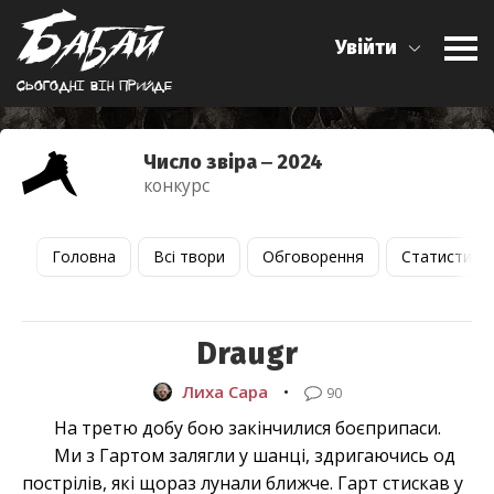
Увійти
Сьогоднi вiн прийде
Число звіра ‒ 2024
конкурс
Головна
Всі твори
Обговорення
Статистика
Draugr
Лиха Сара
•
90
На третю добу бою закінчилися боєприпаси.
Ми з Гартом залягли у шанці, здригаючись од
пострілів, які щораз лунали ближче. Гарт стискав у