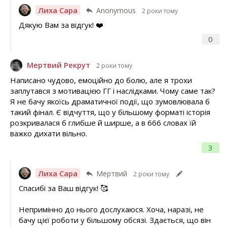
Лиха Сара
Anonymous
2 роки тому
Дякую Вам за відгук! ❤️
0
Мертвий Рекрут
2 роки тому
Написано чудово, емоційно до болю, але я трохи
заплутався з мотивацією ГГ і наслідками. Чому саме так?
Я не бачу якоїсь драматичної події, що зумовлювала б
такий фінал. Є відчуття, що у більшому форматі історія
розкривалася б глибше й ширше, а в 666 словах їй
важко дихати вільно.
3
Лиха Сара
Мертвий
2 роки тому
Спасибі за Ваш відгук! 🥰
Непримінно до нього дослухаюся. Хоча, наразі, не
бачу цієї роботи у більшому обсязі. Здається, що він