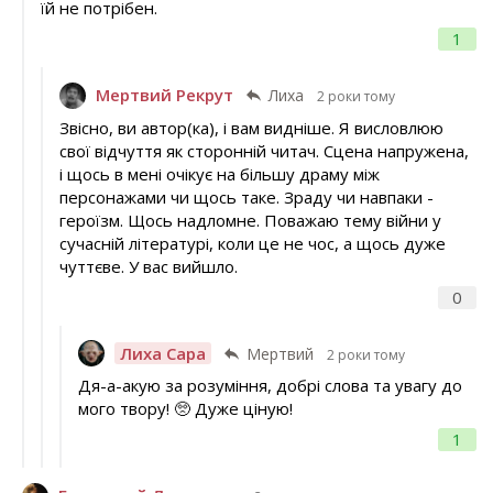
їй не потрібен.
1
Мертвий Рекрут
Лиха
2 роки тому
Звісно, ви автор(ка), і вам видніше. Я висловлюю
свої відчуття як сторонній читач. Сцена напружена,
і щось в мені очікує на більшу драму між
персонажами чи щось таке. Зраду чи навпаки -
героїзм. Щось надломне. Поважаю тему війни у
сучасній літературі, коли це не чос, а щось дуже
чуттєве. У вас вийшло.
0
Лиха Сара
Мертвий
2 роки тому
Дя-а-акую за розуміння, добрі слова та увагу до
мого твору! 🥺 Дуже ціную!
1