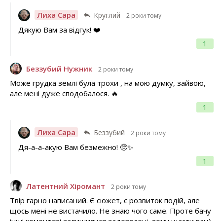
Лиха Сара
Круглий
2 роки тому
Дякую Вам за відгук! ❤️
1
Беззубий Нужник
2 роки тому
Може грудка землі була трохи , на мою думку, зайвою,
але мені дуже сподобалося. 🔥
1
Лиха Сара
Беззубий
2 роки тому
Дя-а-а-акую Вам безмежно! 🥺✨️
1
Латентний Хіромант
2 роки тому
Твір гарно написаний. Є сюжет, є розвиток подій, але
щось мені не вистачило. Не знаю чого саме. Проте бачу