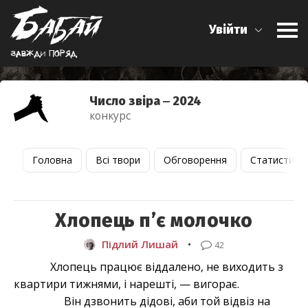
Увійти
Завжди поряд
Число звіра ‒ 2024
конкурс
Головна
Всі твори
Обговорення
Статистика
Хлопець пʼє молочко
Підлий Лишай
•
42
Хлопець працює віддалено, не виходить з
квартири тижнями, і нарешті, — вигорає.
Він дзвонить дідові, аби той відвіз на