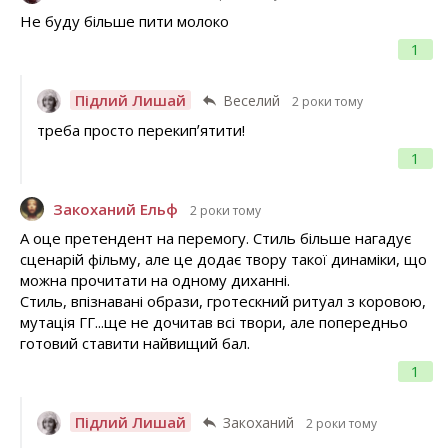
Не буду більше пити молоко
1
Підлий Лишай
Веселий
2 роки тому
треба просто перекипʼятити!
1
Закоханий Ельф
2 роки тому
А оце претендент на перемогу. Стиль більше нагадує
сценарій фільму, але це додає твору такої динаміки, що
можна прочитати на одному диханні.
Стиль, впізнавані образи, гротескний ритуал з коровою,
мутація ГГ...ще не дочитав всі твори, але попередньо
готовий ставити найвищий бал.
1
Підлий Лишай
Закоханий
2 роки тому