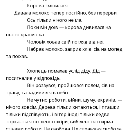
Корова змінилася.
Давала молоко тепер постійно, без перерви.
Ось тільки нічого не їла.
Поки він доїв — корова дивилася на
нього краєм ока.
Чоловік ховав свій погляд від неї.
Набрав молоко, закрив хлів, сів на мопед,
та поїхав.
Хлопець помахав услід діду. Дід —
посигналив у відповідь.
Він роззувся, пройшовся полем, сів на
траву, та задивився в небо.
Не чутно роботи, війни, шуму, екранів, —
нічого зовсім. Дерева тільки хитаються, і пташки
тільки підспівують, і вітер іноді тільки ледве
торкається оголеної шкіри, вибіленої чотирма
стінами роботи. Це свобода. Це справжня свобода.