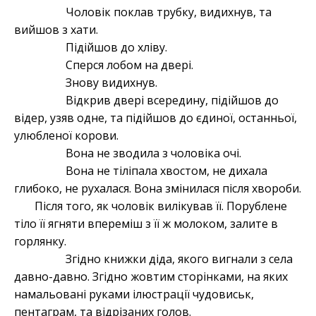
Чоловік поклав трубку, видихнув, та
вийшов з хати.
Підійшов до хліву.
Сперся лобом на двері.
Знову видихнув.
Відкрив двері всередину, підійшов до
відер, узяв одне, та підійшов до єдиної, останньої,
улюбленої корови.
Вона не зводила з чоловіка очі.
Вона не тіліпала хвостом, не дихала
глибоко, не рухалася. Вона змінилася після хвороби.
Після того, як чоловік вилікував її. Порублене
тіло її ягняти впереміш з її ж молоком, залите в
горлянку.
Згідно книжки діда, якого вигнали з села
давно-давно. Згідно жовтим сторінками, на яких
намальовані руками ілюстрації чудовиськ,
пентаграм, та відрізаних голов.