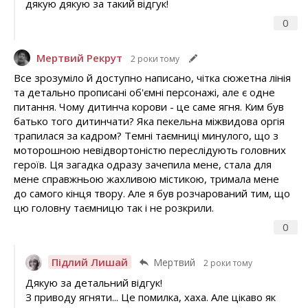
дякую дякую за такий відгук!
0
Мертвий Рекрут
2 роки тому
Все зрозуміло й доступно написано, чітка сюжетна лінія
та детально прописані об'ємні персонажі, але є одне
питання. Чому дитинча корови - це саме ягня. Ким був
батько того дитинчати? Яка пекельна міжвидова оргія
трапилася за кадром? Темні таємниці минулого, що з
моторошною невідвортоністю переслідують головних
героїв. Ця загадка одразу зачепила мене, стала для
мене справжньою жахливою містикою, тримала мене
до самого кінця твору. Але я був розчарований тим, що
цю головну таємницю так і не розкрили.
0
Підлий Лишай
Мертвий
2 роки тому
Дякую за детальний відгук!
З приводу ягняти... Це помилка, хаха. Але цікаво як