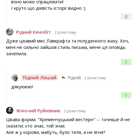
воно може спрацювати!
І круто що дієвість історії видно :)
0
Рідкий Кенобіт
2 роки тому
Дуже цікавий мікс Лавкрафта та полуденного жаху. Хоч,
мені не сильно зайшов стиль письма, мене ця оповідь
зачепила.
1
Підлий Лишай
Рідкий
2 роки тому
дякуююю!
1
Жіночий Руйнівник
2 роки тому
Цікава форма. "Кременчуцький вестерн" -- точніше й не
сказати; хто знає, той знає.
Але ж у корови, мабуть, було теля, а не ягня?