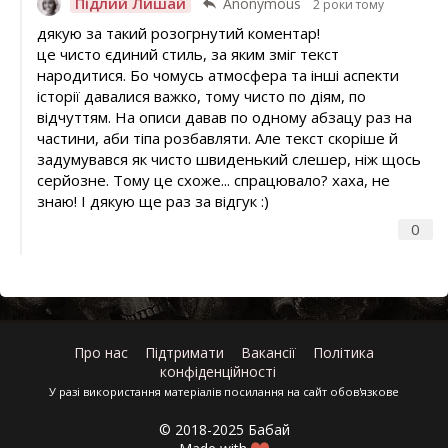
Підлий Лишай
Anonymous
2 роки тому
дякую за такий розогрнутий коментар!
це чисто єдиний стиль, за яким зміг текст
народитися. Бо чомусь атмосфера та інші аспекти
історії давалися важко, тому чисто по діям, по
відчуттям. На описи давав по одному абзацу раз на
частини, аби тіпа розбавляти. Але текст скоріше й
задумувався як чисто швиденький слешер, ніж щось
серйозне. Тому це схоже... спрацювало? хаха, не
знаю! І дякую ще раз за відгук :)
0
Про нас
Підтримати
Вакансії
Політика
конфіденційності
У разі використання матеріалів посилання на сайт обов'язкове
© 2018-2025 Бабай