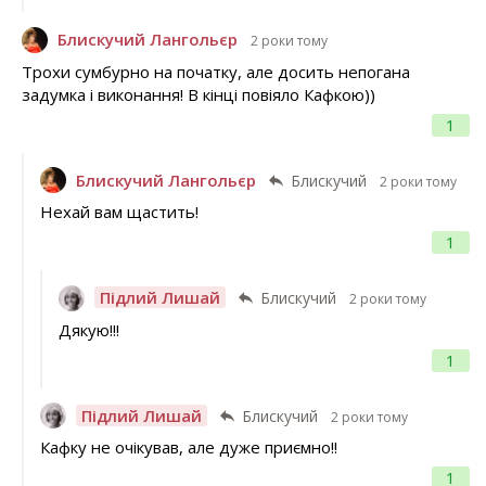
Блискучий Лангольєр
2 роки тому
Трохи сумбурно на початку, але досить непогана
задумка і виконання! В кінці повіяло Кафкою))
1
Блискучий Лангольєр
Блискучий
2 роки тому
Нехай вам щастить!
1
Підлий Лишай
Блискучий
2 роки тому
Дякую!!!
1
Підлий Лишай
Блискучий
2 роки тому
Кафку не очікував, але дуже приємно!!
1