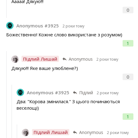
Ааааа! Дякую!!!
0
Anonymous #3925
2 роки тому
Божественно! Кожне слово використане з розумом)
1
Підлий Лишай
Anonymous
2 роки тому
Дякую!!! Яке ваше улюблене?)
0
Anonymous #3925
Підлий
2 роки тому
Два: "Корова змінилася." З цього починаються
веселощі)
1
Підлий Лишай
Anonymous
2 роки тому