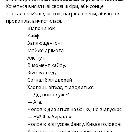
Хочеться вилізти зі своєї шкіри, аби сонце
торкалося мʼязів, кісток, нагрівло вени, аби кров
прокипіла, вичистилася.
Відпочинок.
Кайф.
Заплющені очі.
Майже дрімота.
Але тут.
В момент кайфу.
Звук мопеду.
Сигнал біля дверей.
Хлопець зітхає, підводиться.
— Дід поїхав уже?
— Ага.
Чоловік дивиться на банку, не відпускає.
— Ну? Я забираю ж.
Чоловік відпускає банку. Киває головою.
Хлопець простягує чоловікові гроші.