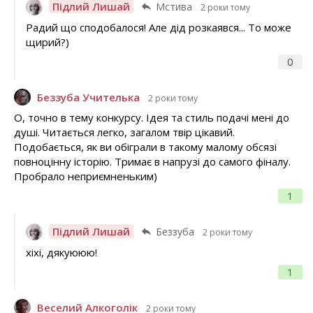
Підлий Лишай
Мстива
2 роки тому
Радий що сподобалося! Але дід розкаявся... То може
щирий?)
0
Беззуба Учителька
2 роки тому
О, точно в тему конкурсу. Ідея та стиль подачі мені до
душі. Читається легко, загалом твір цікавий.
Подобається, як ви обіграли в такому малому обсязі
повноцінну історію. Тримає в напрузі до самого фіналу.
Пробрало неприємненьким)
1
Підлий Лишай
Беззуба
2 роки тому
хіхі, дякуююю!
1
Веселий Алкоголік
2 роки тому