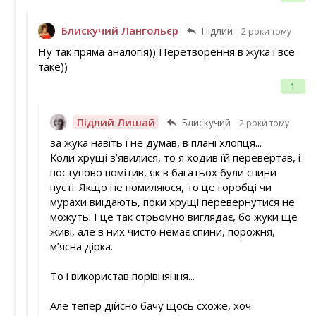
Блискучий Лангольєр
Підлий
2 роки тому
Ну так пряма аналогія)) Перетворення в жука і все
таке))
1
Підлий Лишай
Блискучий
2 роки тому
за жука навіть і не думав, в плані хлопця...
Коли хрущі зʼявилися, то я ходив їй перевертав, і
поступово помітив, як в багатьох були спини
пусті. Якщо не помиляюся, то це горобці чи
мурахи виїдають, поки хрущі перевернутися не
можуть. І це так стрьомно виглядає, бо жуки ще
живі, але в них чисто немає спини, порожня,
мʼясна дірка.
То і використав порівняння...
Але тепер дійсно бачу щось схоже, хоч