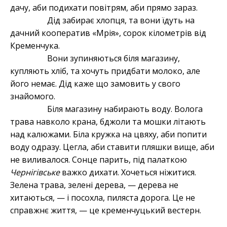
дачу, аби подихати повітрям, аби прямо зараз.
Дід забирає хлопця, та вони їдуть на
дачний кооператив «Мрія», сорок кілометрів від
Кременчука.
Вони зупиняються біля магазину,
купляють хліб, та хочуть придбати молоко, але
його немає. Дід каже що замовить у свого
знайомого.
Біля магазину набирають воду. Волога
трава навколо крана, бджоли та мошки літають
над калюжами. Біла кружка на цвяху, аби попити
воду одразу. Цегла, аби ставити пляшки вище, аби
не виливалося. Сонце парить, під палаткою
Чернігівське
важко дихати. Хочеться ніжитися.
Зелена трава, зелені дерева, — дерева не
хитаються, — і посохла, пиляста дорога. Це не
справжнє життя, — це кременчуцький вестерн.