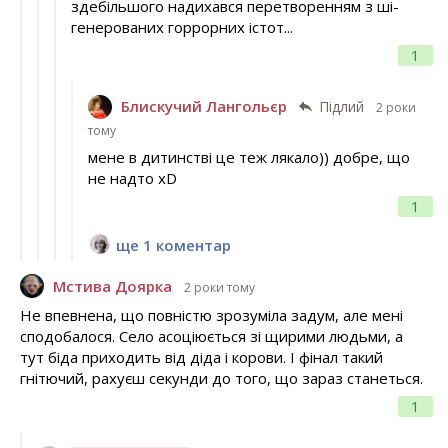
здебільшого надихався перетворенням з ші-
генерованих горрорних істот...
1
Блискучий Лангольєр
Підлий
2 роки
тому
мене в дитинстві це теж лякало)) добре, що
не надто xD
1
ще 1 коментар
Мстива Доярка
2 роки тому
Не впевнена, що повністю зрозуміла задум, але мені
сподобалося. Село асоціюється зі щирими людьми, а
тут біда приходить від діда і корови. І фінал такий
гнітючий, рахуєш секунди до того, що зараз станеться.
1