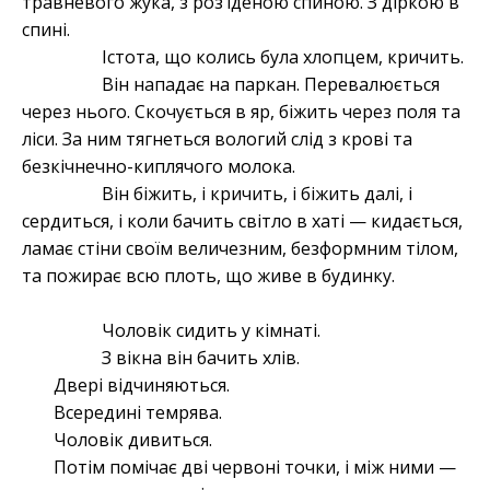
травневого жука, з розʼїденою спиною. З діркою в
спині.
Істота, що колись була хлопцем, кричить.
Він нападає на паркан. Перевалюється
через нього. Скочується в яр, біжить через поля та
ліси. За ним тягнеться вологий слід з крові та
безкічнечно-киплячого молока.
Він біжить, і кричить, і біжить далі, і
сердиться, і коли бачить світло в хаті — кидається,
ламає стіни своїм величезним, безформним тілом,
та пожирає всю плоть, що живе в будинку.
Чоловік сидить у кімнаті.
З вікна він бачить хлів.
Двері відчиняються.
Всередині темрява.
Чоловік дивиться.
Потім помічає дві червоні точки, і між ними —