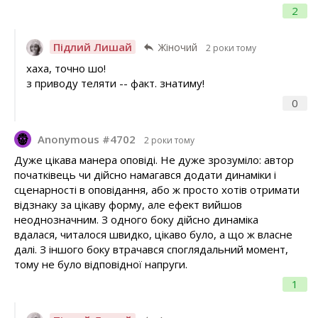
2
Підлий Лишай
Жіночий
2 роки тому
хаха, точно шо!
з приводу теляти -- факт. знатиму!
0
Anonymous #4702
2 роки тому
Дуже цікава манера оповіді. Не дуже зрозуміло: автор
початківець чи дійсно намагався додати динаміки і
сценарності в оповідання, або ж просто хотів отримати
відзнаку за цікаву форму, але ефект вийшов
неоднозначним. З одного боку дійсно динаміка
вдалася, читалося швидко, цікаво було, а що ж власне
далі. З іншого боку втрачався споглядальний момент,
тому не було відповідної напруги.
1