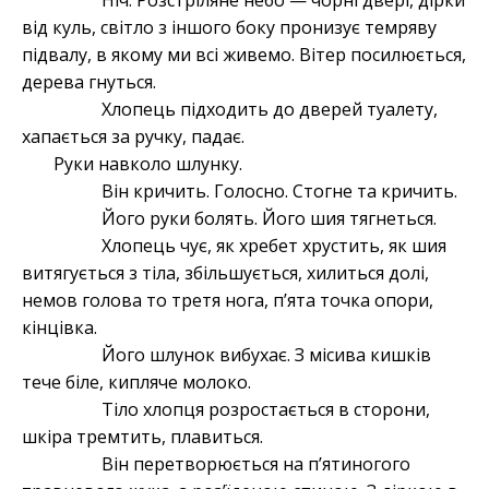
Ніч. Розстріляне небо — чорні двері, дірки
від куль, світло з іншого боку пронизує темряву
підвалу, в якому ми всі живемо. Вітер посилюється,
дерева гнуться.
Хлопець підходить до дверей туалету,
хапається за ручку, падає.
Руки навколо шлунку.
Він кричить. Голосно. Стогне та кричить.
Його руки болять. Його шия тягнеться.
Хлопець чує, як хребет хрустить, як шия
витягується з тіла, збільшується, хилиться долі,
немов голова то третя нога, пʼята точка опори,
кінцівка.
Його шлунок вибухає. З місива кишків
тече біле, кипляче молоко.
Тіло хлопця розростається в сторони,
шкіра тремтить, плавиться.
Він перетворюється на пʼятиногого