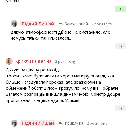
Успіхів)
1
Підлий Лишай
Замурзаний
2 роки тому
дякую! атмосферності дійсно не вистачило, але
чомусь тільки так і писалося...
0
Криклива Вагіна
2 роки тому
Дякую за цікаву розповідь!
Трохи тяжко було читати через манеру оповіді, яка
більше нагадувала переказ, але зважаючи на
обмежений обсяг цілком зрозуміло, чому ви її обрали.
Загалом розповідь вийшла динамічною, монстр добре
прописаний і кінцівка вдала. Успіхів!
0
Підлий Лишай
Криклива
2 роки тому