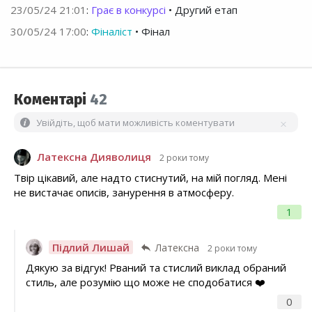
23/05/24 21:01
:
Грає в конкурсі
• Другий етап
30/05/24 17:00
:
Фіналіст
• Фінал
Коментарі
42
Увійдіть, щоб мати можливість коментувати
Латексна Дияволиця
2 роки тому
Твір цікавий, але надто стиснутий, на мій погляд. Мені
не вистачає описів, занурення в атмосферу.
1
Підлий Лишай
Латексна
2 роки тому
Дякую за відгук! Рваний та стислий виклад обраний
стиль, але розумію що може не сподобатися ❤️
0