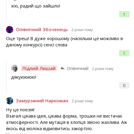
хіхі, радий що зайшло!
1
Опівнічний Збоченець
2 роки тому
Оце треш! В дуже хорошому (наскільки це можливо в
даному конкурсі) сенсі слова
1
Підлий Лишай
Опівнічний
2 роки тому
дякуюююю!
0
Замурзаний Наркоман
2 роки тому
Ну це поезія!
Взагалі цікава ідея, цікава форма, трошки не вистачає
атмосферності. Але мутація в хлопця звісно жахлива. Аж
якось від молока відмовитись закортіло.