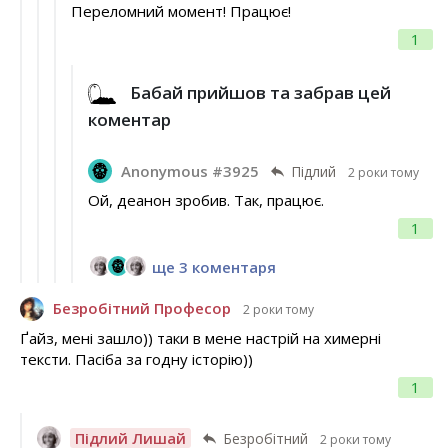
Переломний момент! Працює!
1
Бабай прийшов та забрав цей
коментар
Anonymous #3925
Підлий
2 роки тому
Ой, деанон зробив. Так, працює.
1
ще 3 коментаря
Безробітний Професор
2 роки тому
Ґайз, мені зашло)) таки в мене настрій на химерні
тексти. Пасіба за годну історію))
1
Підлий Лишай
Безробітний
2 роки тому