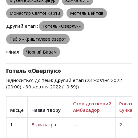
Музей воскових фігур
Хижка в лісі
Монастир Святої Карти
Мотель Бейтсів
Другий етап
:
Готель «Оверлук»
Табір «Кришталеве озеро»
Фінал
:
Чорний Вігвам
Готель «Оверлук»
Відноситься до теки:
Другий етап
(23 жовтня 2022
(20:00) - 30 жовтня 2022 (19:59))
Стовідсотковий
Рогата
Місце
Назва твору
Амбасадор
Сучка
1.
Бгавачакра
—
2