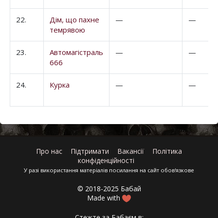
22.
Дім, що пахне
—
—
темрявою
23.
Автомагістраль
—
—
666
24.
Курка
—
—
Про нас
Підтримати
Вакансії
Політика
конфіденційності
У разі використання матеріалів посилання на сайт обов'язкове
© 2018-2025 Бабай
Made with
Стежте за Бабаєм в: