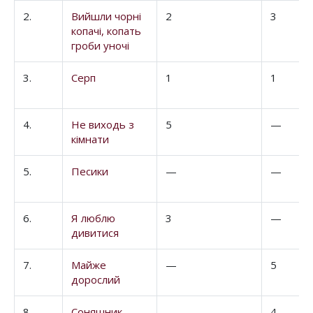
2.
Вийшли чорні
2
3
копачі, копать
гроби уночі
3.
Серп
1
1
4.
Не виходь з
5
—
кімнати
5.
Песики
—
—
6.
Я люблю
3
—
дивитися
7.
Майже
—
5
дорослий
8.
Соняшник
—
4