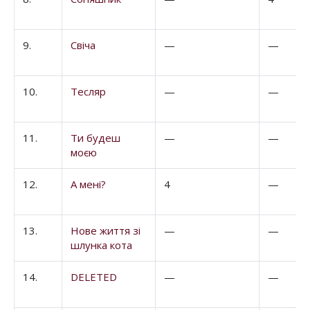
9.
Свіча
—
—
10.
Тесляр
—
—
11.
Ти будеш
—
—
моєю
12.
А мені?
4
—
13.
Нове життя зі
—
—
шлунка кота
14.
DELETED
—
—