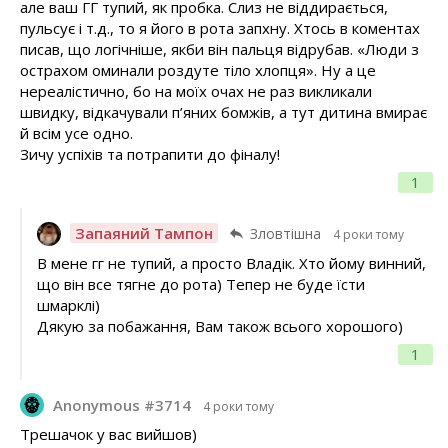
але ваш ГГ тупий, як пробка. Слиз не віддирається,
пульсує і т.д., то я його в рота запхну. Хтось в коментах
писав, що логічніше, якби він пальця відрубав. «Люди з
острахом оминали роздуте тіло хлопця». Ну а це
нереалістично, бо на моїх очах не раз викликали
швидку, відкачували п’яних бомжів, а тут дитина вмирає
й всім усе одно.
Зичу успіхів та потрапити до фіналу!
1
Запаяний Тампон
Зловтішна
4 роки тому
В мене гг не тупий, а просто Владік. Хто йому винний,
що він все тягне до рота) Тепер не буде їсти
шмарклі)
Дякую за побажання, Вам також всього хорошого)
1
Anonymous #3714
4 роки тому
Трешачок у вас вийшов)