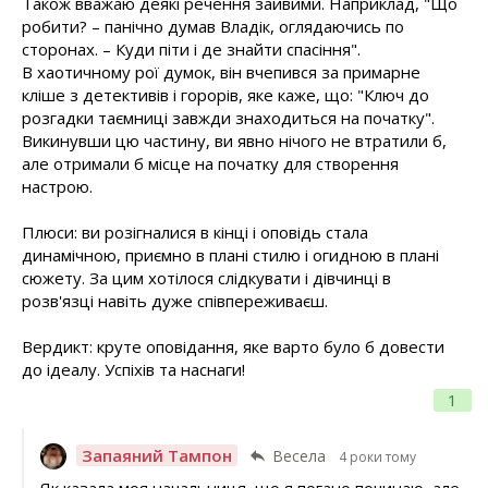
Також вважаю деякі речення зайвими. Наприклад, "Що
робити? – панічно думав Владік, оглядаючись по
сторонах. – Куди піти і де знайти спасіння".
В хаотичному рої думок, він вчепився за примарне
кліше з детективів і горорів, яке каже, що: "Ключ до
розгадки таємниці завжди знаходиться на початку".
Викинувши цю частину, ви явно нічого не втратили б,
але отримали б місце на початку для створення
настрою.
Плюси: ви розігналися в кінці і оповідь стала
динамічною, приємно в плані стилю і огидною в плані
сюжету. За цим хотілося слідкувати і дівчинці в
розв'язці навіть дуже співпереживаєш.
Вердикт: круте оповідання, яке варто було б довести
до ідеалу. Успіхів та наснаги!
1
Запаяний Тампон
Весела
4 роки тому
Як казала моя начальниця, що я погано починаю, але