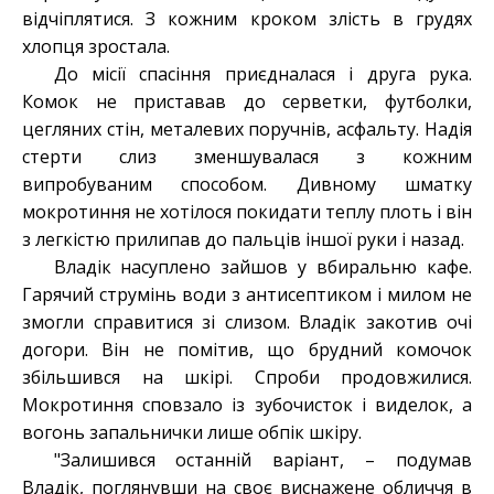
відчіплятися. З кожним кроком злість в грудях
хлопця зростала.
До місії спасіння приєдналася і друга рука.
Комок не приставав до серветки, футболки,
цегляних стін, металевих поручнів, асфальту. Надія
стерти слиз зменшувалася з кожним
випробуваним способом. Дивному шматку
мокротиння не хотілося покидати теплу плоть і він
з легкістю прилипав до пальців іншої руки і назад.
Владік насуплено зайшов у вбиральню кафе.
Гарячий струмінь води з антисептиком і милом не
змогли справитися зі слизом. Владік закотив очі
догори. Він не помітив, що брудний комочок
збільшився на шкірі. Спроби продовжилися.
Мокротиння сповзало із зубочисток і виделок, а
вогонь запальнички лише обпік шкіру.
"Залишився останній варіант, – подумав
Владік, поглянувши на своє виснажене обличчя в