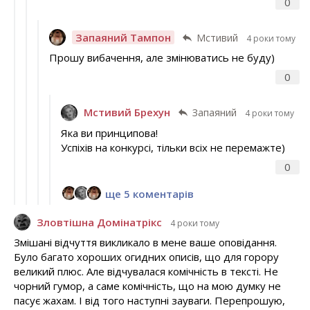
0
Запаяний Тампон
Мстивий
4 роки тому
Прошу вибачення, але змінюватись не буду)
0
Мстивий Брехун
Запаяний
4 роки тому
Яка ви принципова!
Успіхів на конкурсі, тільки всіх не перемажте)
0
ще 5 коментарів
Зловтішна Домінатрікс
4 роки тому
Змішані відчуття викликало в мене ваше оповідання.
Було багато хороших огидних описів, що для горору
великий плюс. Але відчувалася комічність в тексті. Не
чорний гумор, а саме комічність, що на мою думку не
пасує жахам. І від того наступні зауваги. Перепрошую,