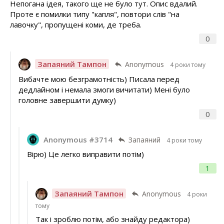
Непогана ідея, такого ще не було тут. Опис вдалий.
Проте є помилки типу "капля", повтори слів "на
лавочку", пропущені коми, де треба.
0
Запаяний Тампон
Anonymous
4 роки тому
Вибачте мою безграмотність) Писала перед
дедлайном і немала змоги вичитати) Мені було
головне завершити думку)
0
Anonymous #3714
Запаяний
4 роки тому
Вірю) Це легко виправити потім)
1
Запаяний Тампон
Anonymous
4 роки
тому
Так і зроблю потім, або знайду редактора)