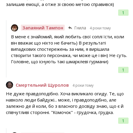
залишив емоції, а отже зі своєю метою справився)
1
Запаяний Тампон
Гнила
4 роки тому
В мене є знайомий, який любить свої соплі їсти, коли
він вважає що ніхто не бачить) В результаті
випадкових спостережень за ним, я вирішила
створити такого персонажа, чи може це і він) Не суть.
Головне, що існують такі шмарклеві гурмани)
1
Смертельний Щуролов
4 роки тому
Не дуже правдоподібно. Хоча викликало огиду. Те, що
навколо люди байдужі... може, і правдоподібно, але
залежно де й коли, бо з власного досвіду знаю, що є й
співчутливі сторонні. "Комочок" - грудочка, грудка.
1