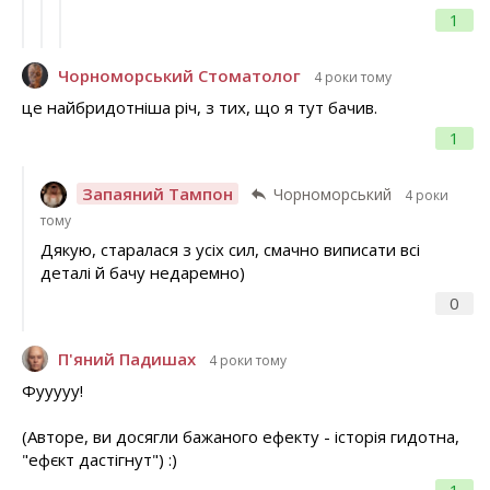
1
Чорноморський Стоматолог
4 роки тому
це найбридотніша річ, з тих, що я тут бачив.
1
Запаяний Тампон
Чорноморський
4 роки
тому
Дякую, старалася з усіх сил, смачно виписати всі
деталі й бачу недаремно)
0
П'яний Падишах
4 роки тому
Фууууу!
(Авторе, ви досягли бажаного ефекту - історія гидотна,
"ефєкт дастігнут") :)