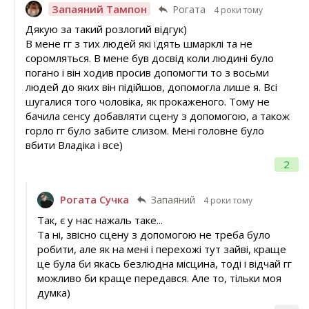
Запаяний Тампон
Рогата
4 роки тому
Дякую за такий розлогий відгук)
В мене гг з тих людей які їдять шмарклі та не
соромляться. В мене був досвід коли людині було
погано і він ходив просив допомогти то з восьми
людей до яких він підійшов, допомогла лише я. Всі
шугалися того чоловіка, як прокаженого. Тому не
бачила сенсу добавляти сцену з допомогою, а також
горло гг було забите слизом. Мені головне було
вбити Владіка і все)
2
Рогата Сучка
Запаяний
4 роки тому
Так, є у нас нажаль таке...
Та ні, звісно сцену з допомогою не треба було
робити, але як на мені і перехожі тут зайві, краще
це була би якась безлюдна місцина, тоді і відчай гг
можливо би краще передався. Але то, тільки моя
думка)