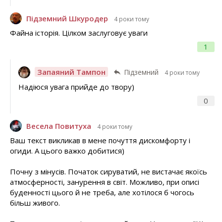
Підземний Шкуродер
4 роки тому
Файна історія. Цілком заслуговує уваги
1
Запаяний Тампон
Підземний
4 роки тому
Надіюся увага прийде до твору)
0
Весела Повитуха
4 роки тому
Ваш текст викликав в мене почуття дискомфорту і
огиди. А цього важко добитися)
Почну з мінусів. Початок сируватий, не вистачає якоїсь
атмосферності, занурення в світ. Можливо, при описі
буденності цього й не треба, але хотілося б чогось
більш живого.