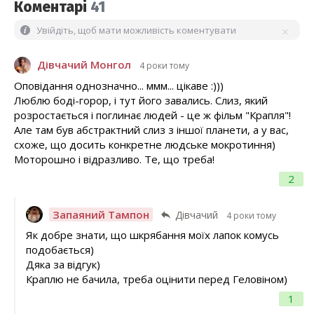
Коментарі
41
Увійдіть, щоб мати можливість коментувати
Дівчачий Монгол
4 роки тому
Оповідання однозначно... ммм... цікаве :)))
Люблю боді-горор, і тут його завались. Слиз, який
розростається і поглинає людей - це ж фільм "Крапля"!
Але там був абстрактний слиз з іншої планети, а у вас,
схоже, що досить конкретне людське мокротиння)
Моторошно і відразливо. Те, що треба!
2
Запаяний Тампон
Дівчачий
4 роки тому
Як добре знати, що шкрябання моїх лапок комусь
подобається)
Дяка за відгук)
Краплю не бачила, треба оцінити перед Геловіном)
1