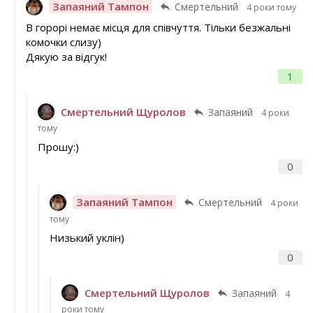
Запаяний Тампон
Смертельний
4 роки тому
В горорі немає місця для співчуття. Тільки безжальні
комочки слизу)
Дякую за відгук!
1
Смертельний Щуролов
Запаяний
4 роки
тому
Прошу:)
0
Запаяний Тампон
Смертельний
4 роки
тому
Низький уклін)
0
Смертельний Щуролов
Запаяний
4
роки тому