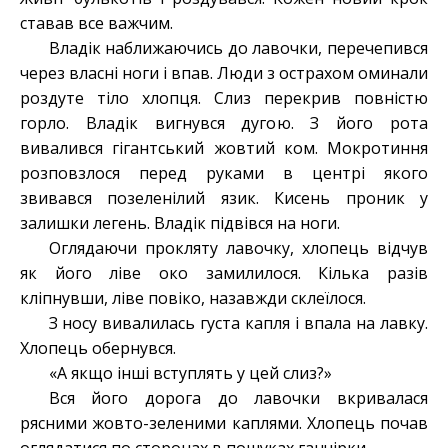
ставав все важчим.
Владік наближаючись до лавочки, перечепився
через власні ноги і впав. Люди з острахом оминали
роздуте тіло хлопця. Слиз перекрив повністю
горло. Владік вигнувся дугою. З його рота
вивалився гігантський жовтий ком. Мокротиння
розповзлося перед руками в центрі якого
звивався позеленілий язик. Кисень проник у
залишки легень. Владік підвівся на ноги.
Оглядаючи прокляту лавочку, хлопець відчув
як його ліве око замилилося. Кілька разів
кліпнувши, ліве повіко, назавжди склеїлося.
З носу вивалилась густа капля і впала на лавку.
Хлопець обернувся.
«А якщо інші вступлять у цей слиз?»
Вся його дорога до лавочки вкривалася
рясними жовто-зеленими каплями. Хлопець почав