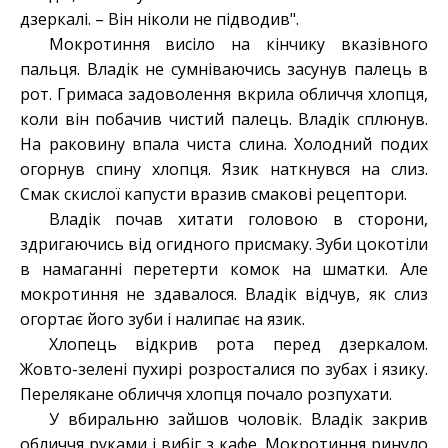
дзеркалі. – Він ніколи не підводив".
Мокротиння висіло на кінчику вказівного
пальця. Владік не сумніваючись засунув палець в
рот. Гримаса задоволення вкрила обличчя хлопця,
коли він побачив чистий палець. Владік сплюнув.
На раковину впала чиста слина. Холодний подих
огорнув спину хлопця. Язик наткнувся на слиз.
Смак скислої капусти вразив смакові рецептори.
Владік почав хитати головою в сторони,
здригаючись від огидного присмаку. Зуби цокотіли
в намаганні перетерти комок на шматки. Але
мокротиння не здавалося. Владік відчув, як слиз
огортає його зуби і налипає на язик.
Хлопець відкрив рота перед дзеркалом.
Жовто-зелені пухирі розросталися по зубах і язику.
Перелякане обличчя хлопця почало розпухати.
У вбиральню зайшов чоловік. Владік закрив
обличчя руками і вибіг з кафе. Мокротиння ринуло