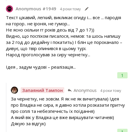
Anonymous #1949
4 роки тому
Текст цікавий, легкий, викликає огиду і.... все ... пародія
на горор.. не іронія, не гумор...
Не ясно скільки гг років десь від 7 до 17))
Видно, що поспіхом писалося, немов: та шось напишу
за 2 год до дедайну і покатить) І блін це пороканало –
дивує, що твір опинився в цьому турі.
Народ проголосував за сиру чернетку...
Ідея , задум чудові – реалізація...
1
Запаяний Тампон
Anonymous
4 роки тому
За чернетку, не зовсім. Я як не як вичитувала) Ідея
про Владіка не сира, я давно хотіла розказати притчу
про соплі та небезпечність їх поїдання)
А який вік у Владіка це вже вирішувати читачеві)
Дякую за відгук)
1