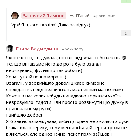
1
Запаяний Тампон
П'яний
4 роки тому
Уря! Я цього і хотіла) Дяка за відгук)
0
Гнила Ведмедиця
4 роки тому
Якщо чесно, то думала, що він відрубає собі палець 😄
Те, що він візьме його до рота було взагалі
неочікувано, фу, нащо так робити)
Хоча тут є й певна мораль )
Взагалі , у вас вийшло доволі цікаве химерне
оповідання, і оця незвичність має певний магнетизм)
Кожен з нас коли-небудь випадково торкався якоїсь
незрозумілої гидоти, і ви просто розвинути цю думку в
оригінальному руслі)
І вийшло добре!
Я б звісно запанікувала, якби ця хрінь не змилася з руки
і закатила істерику, тому мені логіка дій героя трохи не
в'яжеться, але однозначно, текст прям зайшов і