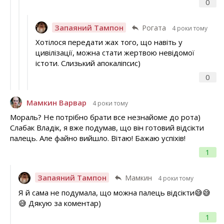
0
Запаяний Тампон
Рогата
4 роки тому
Хотілося передати жах того, що навіть у
цивілізації, можна стати жертвою невідомої
істоти. Слизький апокаліпсис)
0
Мамкин Варвар
4 роки тому
Мораль? Не потрібно брати все незнайоме до рота)
Слабак Владік, я вже подумав, що він готовий відсікти
палець. Але файно вийшло. Вітаю! Бажаю успіхів!
1
Запаяний Тампон
Мамкин
4 роки тому
Я й сама не подумала, що можна палець відсікти😅😅
😅 Дякую за коментар)
1