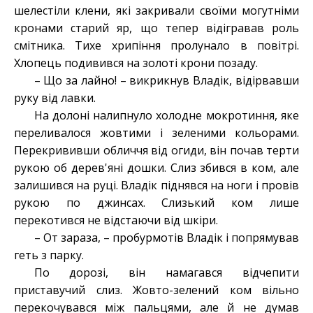
шелестіли клени, які закривали своїми могутніми
кронами старий яр, що тепер відігравав роль
смітника. Тихе хрипіння пролунало в повітрі.
Хлопець подивився на золоті крони позаду.
– Що за лайно! – викрикнув Владік, відірвавши
руку від лавки.
На долоні налипнуло холодне мокротиння, яке
переливалося жовтими і зеленими кольорами.
Перекрививши обличчя від огиди, він почав терти
рукою об дерев'яні дошки. Слиз збився в ком, але
залишився на руці. Владік піднявся на ноги і провів
рукою по джинсах. Слизький ком лише
перекотився не відстаючи від шкіри.
– От зараза, – пробурмотів Владік і попрямував
геть з парку.
По дорозі, він намагався відчепити
приставучий слиз. Жовто-зелений ком вільно
перекочувався між пальцями, але й не думав