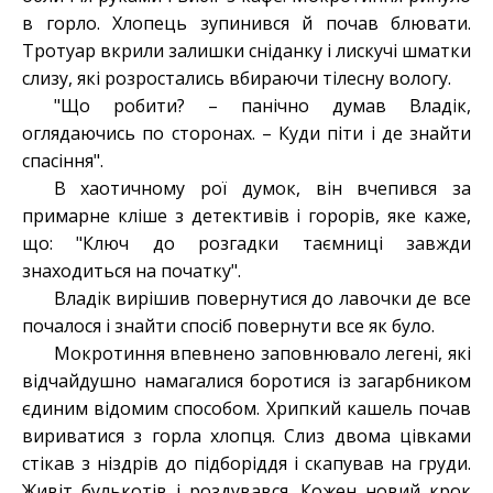
в горло. Хлопець зупинився й почав блювати.
Тротуар вкрили залишки сніданку і лискучі шматки
слизу, які розростались вбираючи тілесну вологу.
"Що робити? – панічно думав Владік,
оглядаючись по сторонах. – Куди піти і де знайти
спасіння".
В хаотичному рої думок, він вчепився за
примарне кліше з детективів і горорів, яке каже,
що: "Ключ до розгадки таємниці завжди
знаходиться на початку".
Владік вирішив повернутися до лавочки де все
почалося і знайти спосіб повернути все як було.
Мокротиння впевнено заповнювало легені, які
відчайдушно намагалися боротися із загарбником
єдиним відомим способом. Хрипкий кашель почав
вириватися з горла хлопця. Слиз двома цівками
стікав з ніздрів до підборіддя і скапував на груди.
Живіт булькотів і роздувався. Кожен новий крок