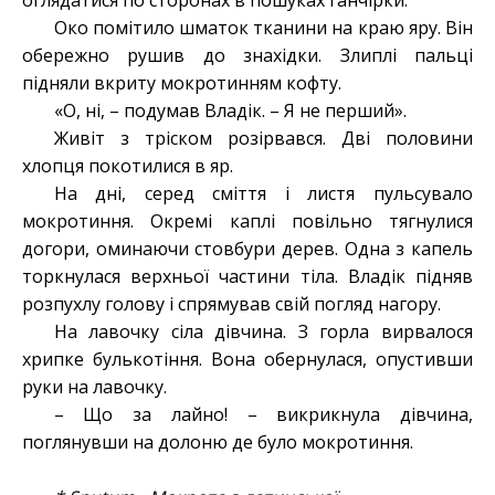
оглядатися по сторонах в пошуках ганчірки.
Око помітило шматок тканини на краю яру. Він
обережно рушив до знахідки. Злиплі пальці
підняли вкриту мокротинням кофту.
«О, ні, – подумав Владік. – Я не перший».
Живіт з тріском розірвався. Дві половини
хлопця покотилися в яр.
На дні, серед сміття і листя пульсувало
мокротиння. Окремі каплі повільно тягнулися
догори, оминаючи стовбури дерев. Одна з капель
торкнулася верхньої частини тіла. Владік підняв
розпухлу голову і спрямував свій погляд нагору.
На лавочку сіла дівчина. З горла вирвалося
хрипке булькотіння. Вона обернулася, опустивши
руки на лавочку.
– Що за лайно! – викрикнула дівчина,
поглянувши на долоню де було мокротиння.