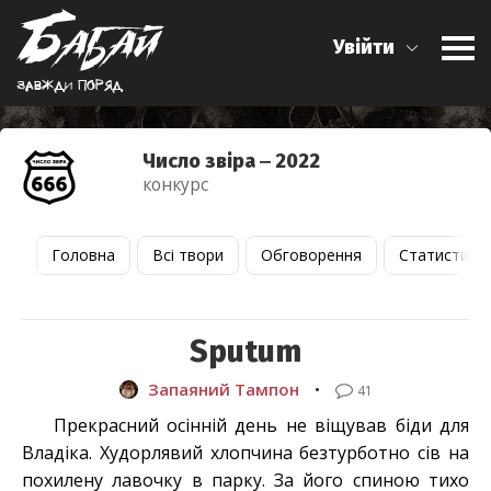
Увійти
Завжди поряд
Число звіра ‒ 2022
конкурс
Головна
Всі твори
Обговорення
Статистика
Sputum
Запаяний Тампон
•
41
Прекрасний осінній день не віщував біди для
Владіка. Худорлявий хлопчина безтурботно сів на
похилену лавочку в парку. За його спиною тихо