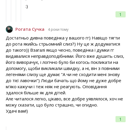
:)
1
Рогата Сучка
4 роки тому
Достатньо дивна поведінка у вашого гг) Навіщо тягти
до рота якийсь стрьомний слиз?) Ну це ж додуматися
до такого)) Взагалі якщо чесно, поведінка і думки гг
видавалися неправдоподібними. Його вже душить слиз,
його виворачує, і логічно було би когось покликати на
допомогу, щоби викликали швидку, а ні, він з повними
легенями слизу ще думає "А чи не сходити мені знову
до тієї лавочки") Люди бачать що йому не дуже добре
м'яко кажучи і теж ніяк не реагують. Оповідання
здалося більше як для дітей.
Але читалося легко, цікаво, все добре уявлялося, хоч не
можу сказати, що було страшно, чи огидно.
Удачі вам!)
1