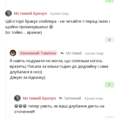
Мстивий Брехун
4 роки тому
Цій історії бракує спойлера - не читайте її перед їжею і
щойно прокинувшись! 😃
Бо тойво ... вражає)
0
Запаяний Тампон
Мстивий
4 роки тому
Я навіть подумати не могла, що сопельки когось
вразять) Писала за кілька годин до дедлайну і сама
длубалася в носі)
Дякую за підказку)
1
Мстивий Брехун
Запаяний
4 роки тому
😁😁😁 тепер уявіть, як ваші длубання діють на
оточення!!!