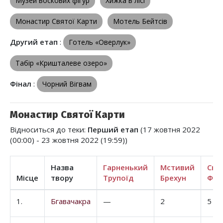
Музей воскових фігур
Хижка в лісі
Монастир Святої Карти
Мотель Бейтсів
Другий етап
:
Готель «Оверлук»
Табір «Кришталеве озеро»
Фінал
:
Чорний Вігвам
Монастир Святої Карти
Відноситься до теки:
Перший етап
(17 жовтня 2022
(00:00) - 23 жовтня 2022 (19:59))
Назва
Гарненький
Мстивий
Ска
Місце
твору
Трупоїд
Брехун
Фра
1.
Бгавачакра
—
2
5