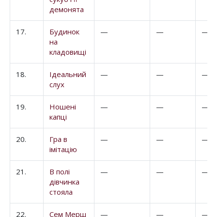
демонята
17.
Будинок
—
—
—
на
кладовищі
18.
Ідеальний
—
—
—
слух
19.
Ношені
—
—
—
капці
20.
Гра в
—
—
—
імітацію
21.
В полі
—
—
—
дівчинка
стояла
22.
Сем Мерш
—
—
—