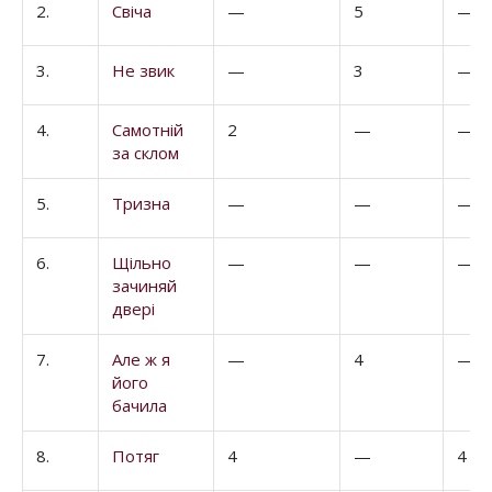
2.
Свіча
—
5
—
3.
Не звик
—
3
—
4.
Самотній
2
—
—
за склом
5.
Тризна
—
—
—
6.
Щільно
—
—
—
зачиняй
двері
7.
Але ж я
—
4
—
його
бачила
8.
Потяг
4
—
4