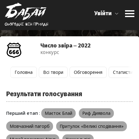
Увійти
Сьогоднi вiн прийде
Число звіра ‒ 2022
конкурс
Головна
Всі твори
Обговорення
Статистика
Результати голосування
Перший етап
:
Маєток Блай
Риф Диявола
Мовчазний пагорб
Притулок «Великі сподівання»