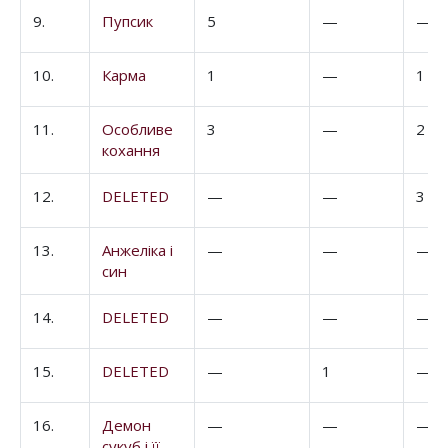
9.
Пупсик
5
—
—
10.
Карма
1
—
1
11.
Особливе
3
—
2
кохання
12.
DELETED
—
—
3
13.
Анжеліка і
—
—
—
син
14.
DELETED
—
—
—
15.
DELETED
—
1
—
16.
Демон
—
—
—
сукуб і її