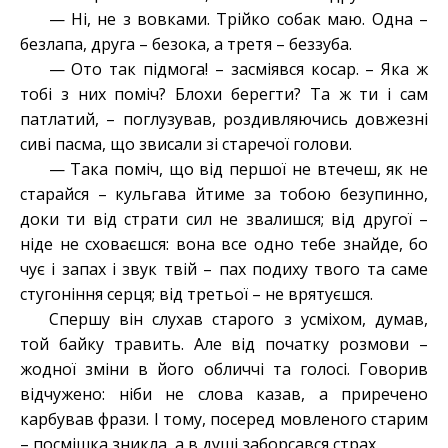
— Ні, не з вовками. Трійко собак маю. Одна –
безлапа, друга – безока, а третя – беззуба.
— Ото так підмога! – засміявся косар. – Яка ж
тобі з них поміч? Блохи берегти? Та ж ти і сам
патлатий, – поглузував, роздивляючись довжезні
сиві пасма, що звисали зі старечої голови.
— Така поміч, що від першої не втечеш, як не
старайся – кульгава йтиме за тобою безупинно,
доки ти від страти сил не звалишся; від другої –
ніде не сховаєшся: вона все одно тебе знайде, бо
чує і запах і звук твій – пах подиху твого та саме
стугоніння серця; від третьої – не врятуєшся.
Спершу він слухав старого з усміхом, думав,
той байку травить. Але від початку розмови –
жодної зміни в його обличчі та голосі. Говорив
відчужено: ніби не слова казав, а приречено
карбував фрази. І тому, посеред мовленого старим
– посмішка зникла, а в душі заборсався страх.