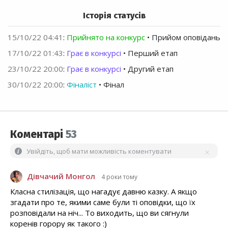
Історія статусів
15/10/22 04:41
:
Прийнято на конкурс
• Прийом оповідань
17/10/22 01:43
:
Грає в конкурсі
• Перший етап
23/10/22 20:00
:
Грає в конкурсі
• Другий етап
30/10/22 20:00
:
Фіналіст
• Фінал
Коментарі
53
Увійдіть, щоб мати можливість коментувати
Дівчачий Монгол
4 роки тому
Класна стилізація, що нагадує давню казку. А якщо
згадати про те, якими саме були ті оповідки, що їх
розповідали на ніч... То виходить, що ви сягнули
коренів горору як такого :)