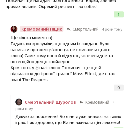
Пожинач ще нагадав "Жовтого князя" Барки, але без
прямих впливів. Окремий респект - за собак!
1
Кремований Піцик
Смертельний
4 роки тому
Ще кілька моментів)
Гадаю, ви зрозуміли, що одним із завдань було
написати про женця\жнеця, не вживаючи цього
слова) Саме тому воно й відсутнє, як очевидне та
потенційно дещо спойлерне.
Крім того, у фіналі слово Пожинач - це ще й
відсилання до ігрової трилогії Mass Effect, де є так
звані The Reapers.
0
Смертельний Щуролов
Кремований
4
роки тому
Дякую за пояснення! Бо я не дуже знаюся на таких
іграх. І як здорово, що Ви не вживали цієї лексеми!