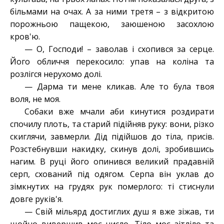
більмами на очах. А за ними третя – з відкритою
порожньою пащекою, заюшеною засохлою
кров'ю.
— О, Господи! – заволав і схопився за серце.
Його обличчя перекосило: упав на коліна та
розлігся нерухомо долі.
— Дарма ти мене кликав. Але то була твоя
воля, не моя.
Собаки вже мчали аби кинутися роздирати
спочилу плоть, та старий підійняв руку: вони, різко
скиглячи, завмерли. Дід підійшов до тіла, присів.
Розстебнувши накидку, скинув долі, зробившись
нагим. В руці його опинився великий прадавній
серп, схований під одягом. Серпа він уклав до
зімкнутих на грудях рук померлого: ті стиснули
довге руків'я.
— Свій мільярд достиглих душ я вже зіжав, ти