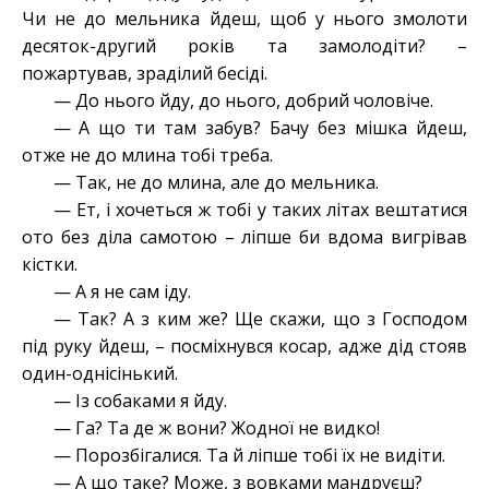
Чи не до мельника йдеш, щоб у нього змолоти
десяток-другий років та замолодіти? –
пожартував, зраділий бесіді.
— До нього йду, до нього, добрий чоловіче.
— А що ти там забув? Бачу без мішка йдеш,
отже не до млина тобі треба.
— Так, не до млина, але до мельника.
— Ет, і хочеться ж тобі у таких літах вештатися
ото без діла самотою – ліпше би вдома вигрівав
кістки.
— А я не сам іду.
— Так? А з ким же? Ще скажи, що з Господом
під руку йдеш, – посміхнувся косар, адже дід стояв
один-однісінький.
— Із собаками я йду.
— Га? Та де ж вони? Жодної не видко!
— Порозбігалися. Та й ліпше тобі їх не видіти.
— А що таке? Може, з вовками мандруєш?