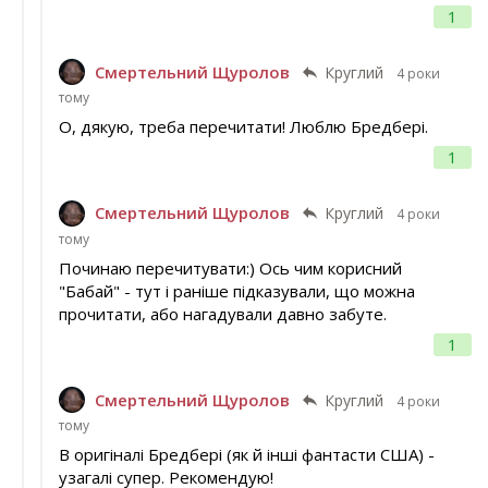
1
Смертельний Щуролов
Круглий
4 роки
тому
О, дякую, треба перечитати! Люблю Бредбері.
1
Смертельний Щуролов
Круглий
4 роки
тому
Починаю перечитувати:) Ось чим корисний
"Бабай" - тут і раніше підказували, що можна
прочитати, або нагадували давно забуте.
1
Смертельний Щуролов
Круглий
4 роки
тому
В оригіналі Бредбері (як й інші фантасти США) -
узагалі супер. Рекомендую!