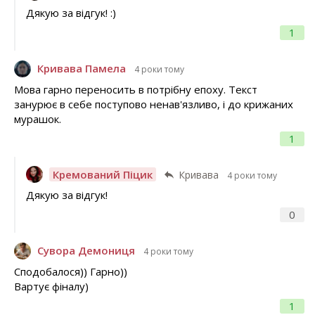
Дякую за відгук! :)
1
Кривава Памела
4 роки тому
Мова гарно переносить в потрібну епоху. Текст
занурює в себе поступово ненав'язливо, і до крижаних
мурашок.
1
Кремований Піцик
Кривава
4 роки тому
Дякую за відгук!
0
Сувора Демониця
4 роки тому
Сподобалося)) Гарно))
Вартує фіналу)
1