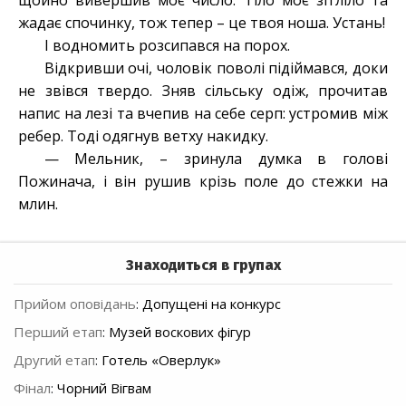
щойно вивершив моє число. Тіло моє зітліло та
жадає спочинку, тож тепер – це твоя ноша. Устань!
І водномить розсипався на порох.
Відкривши очі, чоловік поволі підіймався, доки
не звівся твердо. Зняв сільську одіж, прочитав
напис на лезі та вчепив на себе серп: устромив між
ребер. Тоді одягнув ветху накидку.
— Мельник, – зринула думка в голові
Пожинача, і він рушив крізь поле до стежки на
млин.
Знаходиться в групах
Прийом оповідань
:
Допущені на конкурс
Перший етап
:
Музей воскових фігур
Другий етап
:
Готель «Оверлук»
Фінал
:
Чорний Вігвам