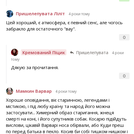
Пришелепувата Ліліт
4 роки тому
Цей хороший, є атмосфера, є певний сенс, але чогось
забракло для остаточного "вау".
0
Кремований Піцик
Пришелепувата
4 роки
тому
Дякую за прочитання.
0
Мамкин Варвар
4 роки тому
Хороше оповідання, віє старинною, легендами і
містикою, і під любу країну та народ його можна
застосувати... Химерний образ старигання, жнеця
смерті на коні, і його супутників собак. Косарю підійдуть
вислови, цікавій Варварі носа обірвали, або Куди преш
по перед батька в пекло. Косив би собі тишком нишком і