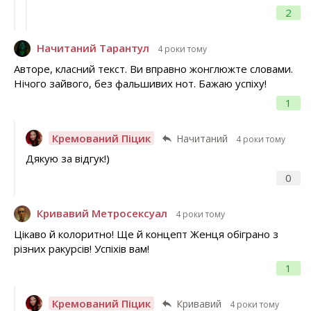
2
Начитаний Тарантул
4 роки тому
Авторе, класний текст. Ви вправно жонглюжте словами.
Нічого зайвого, без фальшивих нот. Бажаю успіху!
1
Кремований Піцик
Начитаний
4 роки тому
Дякую за відгук!)
0
Кривавий Метросексуал
4 роки тому
Цікаво й колоритно! Ще й концепт Женця обіграно з
різних ракурсів! Успіхів вам!
1
Кремований Піцик
Кривавий
4 роки тому