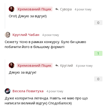
Кремований Піцик
Сувора
4 роки тому
Ого!) Дякую за відгук!)
0
Круглий Чабан
4 роки тому
Сюжету тісно в рамках конкурсу. Було би цікаво
побачити його в більшому форматі
1
Кремований Піцик
Круглий
4 роки тому
Дякую за відгук!
0
Весела Повитуха
4 роки тому
Дуже колоритна легенда. Навіть не маю про що
написати великий відгук) Сподобалося)