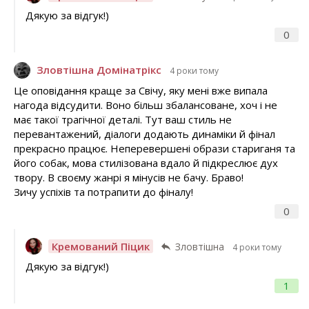
Дякую за відгук!)
0
Зловтішна Домінатрікс
4 роки тому
Це оповідання краще за Свічу, яку мені вже випала
нагода відсудити. Воно більш збалансоване, хоч і не
має такої трагічної деталі. Тут ваш стиль не
перевантажений, діалоги додають динаміки й фінал
прекрасно працює. Неперевершені образи стариганя та
його собак, мова стилізована вдало й підкреслює дух
твору. В своєму жанрі я мінусів не бачу. Браво!
Зичу успіхів та потрапити до фіналу!
0
Кремований Піцик
Зловтішна
4 роки тому
Дякую за відгук!)
1