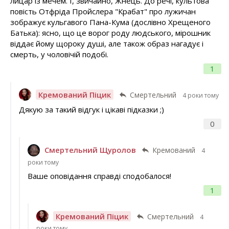
лицар із мечем. І, звичайно, Жнець. До речі, культова
повість Отфріда Пройслера "Крабат" про лужичан
зображує кульгавого Пана-Кума (дослівно Хрещеного
Батька): ясно, що це ворог роду людського, мірошник
віддає йому щороку душі, але також образ нагадує і
смерть, у чоловічій подобі.
1
Кремований Піцик
Смертельний
4 роки тому
Дякую за такий відгук і цікаві підказки ;)
0
Смертельний Щуролов
Кремований
4
роки тому
Ваше оповідання справді сподобалося!
1
Кремований Піцик
Смертельний
4
роки тому