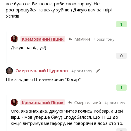
все було ок. Висновок, роби свою справу! Не
роспорошуйся на всяку хуйню!) Дякую вам за твір!
Успіхів
1
Кремований Піцик
Мамкин
4 роки тому
Дякую за відгук!)
0
Смертельний Щуролов
4 роки тому
Ще згадався Шевченковий "Косар".
1
Кремований Піцик
Смертельний
4 роки тому
Ого, яка знахідка, дякую! Читав колись Кобзар, а цей
вірш - мов уперше бачу) Сподобалося, що ТГШ до
кінця витримує метафору, не говорячи в лоба хто то.