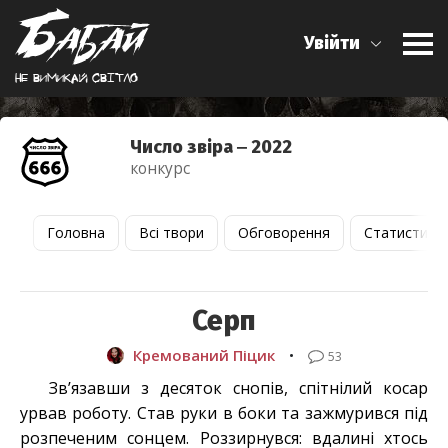
Увійти
Не вимикай свiтло
Число звіра ‒ 2022
конкурс
Головна
Всі твори
Обговорення
Статистика
Серп
Кремований Піцик
•
53
Зв’язавши з десяток снопів, спітнілий косар
урвав роботу. Став руки в боки та зажмурився під
розпеченим сонцем. Роззирнувся: вдалині хтось