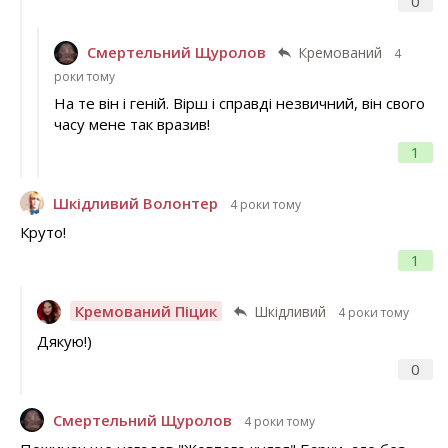
0
Смертельний Щуролов
Кремований
4
роки тому
На те він і геній. Вірш і справді незвичний, він свого
часу мене так вразив!
1
Шкідливий Волонтер
4 роки тому
Круто!
1
Кремований Піцик
Шкідливий
4 роки тому
Дякую!)
0
Смертельний Щуролов
4 роки тому