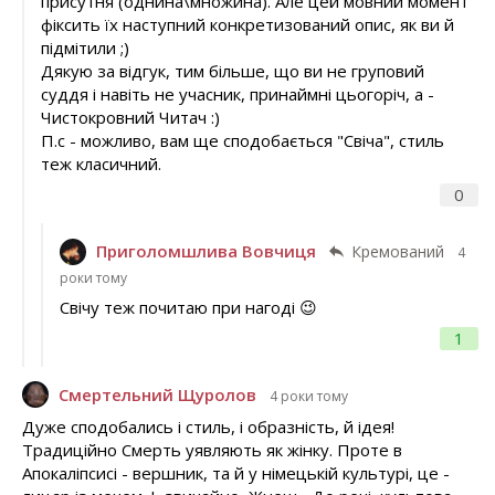
присутня (однина\множина). Але цей мовний момент
фіксить їх наступний конкретизований опис, як ви й
підмітили ;)
Дякую за відгук, тим більше, що ви не груповий
суддя і навіть не учасник, принаймні цьогоріч, а -
Чистокровний Читач :)
П.с - можливо, вам ще сподобається "Свіча", стиль
теж класичний.
0
Приголомшлива Вовчиця
Кремований
4
роки тому
Свічу теж почитаю при нагоді 😉
1
Смертельний Щуролов
4 роки тому
Дуже сподобались і стиль, і образність, й ідея!
Традиційно Смерть уявляють як жінку. Проте в
Апокаліпсисі - вершник, та й у німецькій культурі, це -