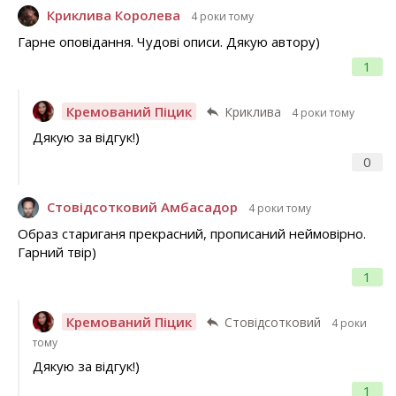
Криклива Королева
4 роки тому
Гарне оповідання. Чудові описи. Дякую автору)
1
Кремований Піцик
Криклива
4 роки тому
Дякую за відгук!)
0
Стовідсотковий Амбасадор
4 роки тому
Образ стариганя прекрасний, прописаний неймовірно.
Гарний твір)
1
Кремований Піцик
Стовідсотковий
4 роки
тому
Дякую за відгук!)
1