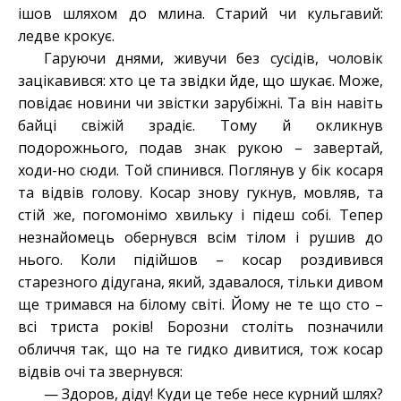
ішов шляхом до млина. Старий чи кульгавий:
ледве крокує.
Гаруючи днями, живучи без сусідів, чоловік
зацікавився: хто це та звідки йде, що шукає. Може,
повідає новини чи звістки зарубіжні. Та він навіть
байці свіжій зрадіє. Тому й окликнув
подорожнього, подав знак рукою – завертай,
ходи-но сюди. Той спинився. Поглянув у бік косаря
та відвів голову. Косар знову гукнув, мовляв, та
стій же, погомонімо хвильку і підеш собі. Тепер
незнайомець обернувся всім тілом і рушив до
нього. Коли підійшов – косар роздивився
старезного дідугана, який, здавалося, тільки дивом
ще тримався на білому світі. Йому не те що сто –
всі триста років! Борозни століть позначили
обличчя так, що на те гидко дивитися, тож косар
відвів очі та звернувся:
— Здоров, діду! Куди це тебе несе курний шлях?