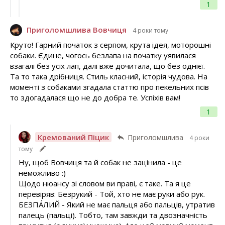
1
Приголомшлива Вовчиця
4 роки тому
Круто! Гарний початок з серпом, крута ідея, моторошні
собаки. Єдине, чогось безлапа на початку уявилася
взагалі без усіх лап, далі вже дочитала, що без однієї.
Та то така дрібниця. Стиль класний, історія чудова. На
моменті з собаками згадала статтю про пекельних псів
то здогадалася що не до добра те. Успіхів вам!
1
Кремований Піцик
Приголомшлива
4 роки
тому
Ну, щоб Вовчиця та й собак не зацінила - це
неможливо :)
Щодо нюансу зі словом ви праві, є таке. Та я це
перевіряв: Безрукий - Той, хто не має руки або рук.
БЕЗПА́ЛИЙ - Який не має пальця або пальців, утратив
палець (пальці). Тобто, там завжди та двозначність