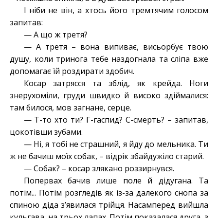
І ніби не він, а хтось його тремтячим голосом
запитав:
— А що ж третя?
— А третя – вона випиває, висьорбує твою
душу, коли тринога тебе наздогнала та сліпа вже
допомагає їй роздирати здобич.
Косар затрясся та зблід, як крейда. Ноги
знерухоміли, груди швидко й високо здіймалися:
там билося, мов загнане, серце.
— Т-то хто ти? Г-гаспид? С-смерть? – запитав,
цокотівши зубами.
— Ні, я тобі не страшний, я йду до мельника. Ти
ж не бачиш моїх собак, – відрік збайдужіло старий.
— Собак? – косар злякано роззирнувся.
Попервах бачив лише поле й дідугана. Та
потім... Потім розгледів як із-за далекого снопа за
спиною діда з’явилася трійця. Насамперед вийшла
кульгава, на трьох лапах. Потім показалася друга, з