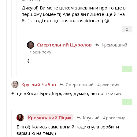
Дякую!) Ви мене цілком запевнили про то ще в
першому коменті) Але раз ви пишете ще й "на
біс" - тоді вже це точно-точнісінько:) 😉
0
Смертельний Щуролов
Кремований
4 роки тому
:)
1
Круглий Чабан
Смертельний
4 роки тому
Є ще «Коса» Бредбері, але, думаю, автор її читав.
1
Кремований Піцик
Круглий
4 роки тому
Бінго!) Колись саме вона й надихнула зробити
варіацію на тему;)