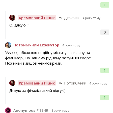
1
Кремований Піцик
Дівчачий
4 роки тому
О, дякую! :)
0
Потойбічний Екзекутор
4 роки тому
Уууххх, обожнюю подібну містику зав'язану на
фольклорі, на нашому рідному розумінні смерті.
Пожинач вийшов неймовірний.
1
Кремований Піцик
Потойбічний
4 роки тому
Дякую за фіналістський відгук!)
1
Anonymous #1949
4 роки тому