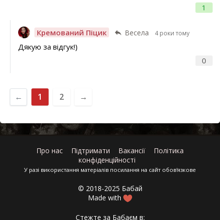
1
Кремований Піцик
Весела
4 роки тому
Дякую за відгук!)
0
←
1
2
→
Про нас
Підтримати
Вакансії
Політика
конфіденційності
У разі використання матеріалів посилання на сайт обов'язкове
© 2018-2025 Бабай
Made with
Стежте за Бабаєм в: