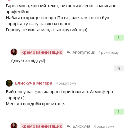
Гарна мова, якісний текст, читається легко - написано
професійно
Набагато краще ніж про Потяг, але там точно був
горор, а тут....ну натяк на нього.
Горору не вистачило, а так крутий твір)
1
Кремований Піцик
Anonymous
4 роки тому
Дякую за відгук!)
0
Блискуча Мегера
4 роки тому
Вийшло у вас фольклорно і оригінально. Атмосфера
горору є)
Мені до вподоби прочитане.
1
Кремований Піцик
Блискуча
4 роки тому