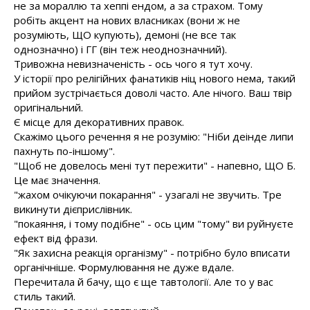
не за мораллю та хеппі ендом, а за страхом. Тому
робіть акцент на нових власниках (вони ж не
розуміють, ЩО купують), демоні (не все так
однозначно) і ГГ (він теж неоднозначний).
Тривожна невизначеність - ось чого я тут хочу.
У історії про релігійних фанатиків ніц нового нема, такий
прийом зустрічається доволі часто. Але нічого. Ваш твір
оригінальний.
Є місце для декоративних правок.
Скажімо цього речення я не розумію: "Ніби деінде липи
пахнуть по-іншому".
"Щоб не довелось мені тут пережити" - напевно, ЩО Б.
Це має значення.
"жахом очікуючи покарання" - узагалі не звучить. Тре
викинути дієприслівник.
"покаяння, і тому подібне" - ось цим "тому" ви руйнуєте
ефект від фрази.
"Як захисна реакція організму" - потрібно було вписати
органічніше. Формулювання не дуже вдале.
Перечитала й бачу, що є ще тавтології. Але то у вас
стиль такий.