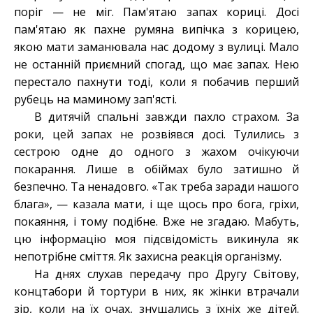
поріг — не міг. Пам'ятаю запах кориці. Досі
пам'ятаю як пахне румяна випічка з корицею,
якою мати заманювала нас додому з вулиці. Мало
не останній приємний спогад, що має запах. Нею
перестало пахнути тоді, коли я побачив перший
рубець на маминому зап'ясті.
В дитячій спальні завжди пахло страхом. За
роки, цей запах не розвіявся досі. Тулились з
сестрою одне до одного з жахом очікуючи
покарання. Лише в обіймах було затишно й
безпечно. Та ненадовго. «Так треба заради нашого
блага», — казала мати, і ще щось про бога, гріхи,
покаяння, і тому подібне. Вже не згадаю. Мабуть,
цю інформацію моя підсвідомість викинула як
непотрібне сміття. Як захисна реакція організму.
На днях слухав передачу про Другу Світову,
концтабори й тортури в них, як жінки втрачали
зір, коли на їх очах, знущались з їхніх же дітей.