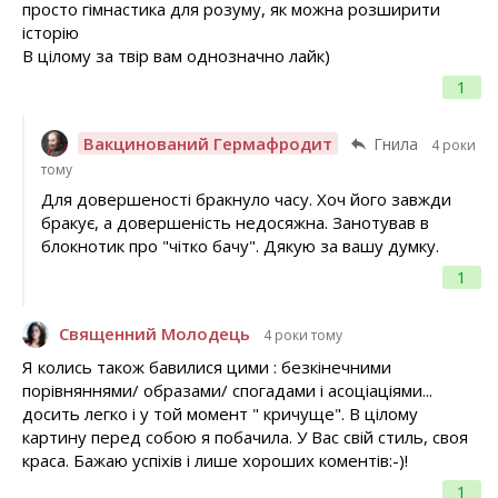
просто гімнастика для розуму, як можна розширити
історію
В цілому за твір вам однозначно лайк)
1
Вакцинований Гермафродит
Гнила
4 роки
тому
Для довершеності бракнуло часу. Хоч його завжди
бракує, а довершеність недосяжна. Занотував в
блокнотик про "чітко бачу". Дякую за вашу думку.
1
Священний Молодець
4 роки тому
Я колись також бавилися цими : безкінечними
порівняннями/ образами/ спогадами і асоціаціями...
досить легко і у той момент " кричуще". В цілому
картину перед собою я побачила. У Вас свій стиль, своя
краса. Бажаю успіхів і лише хороших коментів:-)!
1