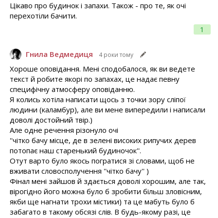
Цікаво про будинок і запахи. Також - про те, як очі
перехотіли бачити.
1
Гнила Ведмедиця
4 роки тому
Хороше оповідання. Мені сподобалося, як ви ведете
текст й робите якорі по запахах, це надає певну
специфічну атмосферу оповіданню.
Я колись хотіла написати щось з точки зору сліпої
людини (каламбур), але ви мене випередили і написали
доволі достойний твір.)
Але одне речення різонуло очі
''чітко бачу місце, де в зелені високих рипучих дерев
потопає наш старенький будиночок''.
Отут варто було якось погратися зі словами, щоб не
вживати словосполучення ''чітко бачу'' )
Фінал мені зайшов й здається доволі хорошим, але так,
вірогідно його можна було б зробити більш зловісним,
якби ще нагнати трохи містики) та це мабуть було б
забагато в такому обсязі слів. В будь-якому разі, це