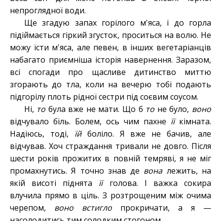
непроглядної води.
Ще згадую запах горілого м'яса, і до горла
підіймається гіркий згусток, проситься на волю. Не
можу їсти м'яса, але певен, в інших вегетаріанців
набагато приємніша історія навернення. Заразом,
всі спогади про щасливе дитинство миттю
згорають до тла, коли на вечерю тобі подають
підгорілу плоть рідної сестри під соєвим соусом.
Ні,
то
була вже не мати. Що б
то
не було,
воно
відчувало біль. Болем, ось чим пахне
її
кімната.
Надіюсь, тоді,
їй
боліло. Я вже не бачив, але
відчував. Хоч страждання тривали не довго. Після
шести років прожитих в повній темряві, я не міг
промахнутись. Я точно знав де
вона
лежить, на
якій висоті піднята
її
голова. І важка сокира
влучила прямо в ціль. З розтрощеним між очима
черепом,
воно встигло
прокричати, а я —
насолодитись тим солодким стогоном.