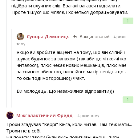
підібрати влучних слів. Взагалі вагався надсилати.
Проте тішуся шо чіпляє, і хочеться допрацьовувати.
1
Сувора Демониця
Вакцинований
4 роки
тому
Якщо ви зробите акцент на тому, що він сліпий і
шукає будинок за запахом (так аби це чітко-чітко
читалося), плюс чекає нових мешканців, плюс має
за спиною вбивство, плюс його матір невідь-що -
то ось тоді моторошно)) Факт.
Ви молодець, що наважилися відправити)))
1
Міжгалактичний Фредді
4 роки тому
Трохи згадував "Керрі" Кінга, коли читав. Там теж мати...
Трохи не в собі.
На початку твору були якісь позитивні емоції, типу