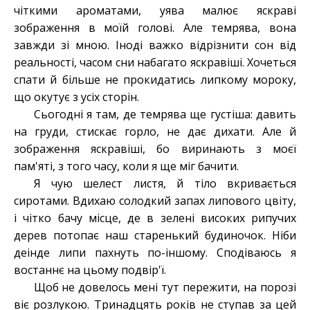
чіткими ароматами, уява малює яскраві
зображення в моїй голові. Але темрява, вона
завжди зі мною. Іноді важко відрізнити сон від
реальності, часом сни набагато яскравіші. Хочеться
спати й більше не прокидатись липкому мороку,
що окутує з усіх сторін.
Сьогодні я там, де темрява ще густіша: давить
на груди, стискає горло, не дає дихати. Але й
зображення яскравіші, бо виринають з моєї
пам'яті, з того часу, коли я ще міг бачити.
Я чую шелест листя, й тіло вкривається
сиротами. Вдихаю солодкий запах липового цвіту,
і чітко бачу місце, де в зелені високих рипучих
дерев потопає наш старенький будиночок. Ніби
деінде липи пахнуть по-іншому. Сподіваюсь я
востаннє на цьому подвір'ї.
Щоб не довелось мені тут пережити, на порозі
віє розлукою. Тринадцять років не ступав за цей