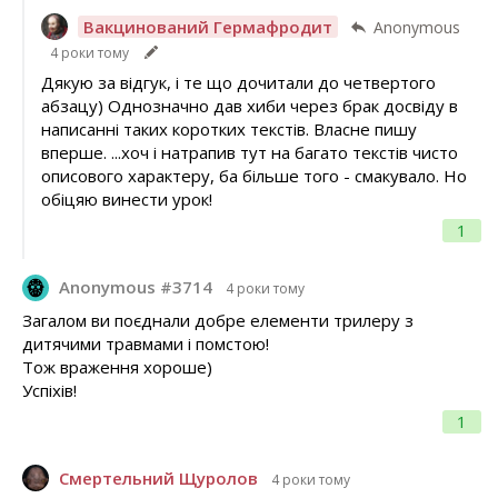
Вакцинований Гермафродит
Anonymous
4 роки тому
Дякую за відгук, і те що дочитали до четвертого
абзацу) Однозначно дав хиби через брак досвіду в
написанні таких коротких текстів. Власне пишу
вперше. ...хоч і натрапив тут на багато текстів чисто
описового характеру, ба більше того - смакувало. Но
обіцяю винести урок!
1
Anonymous #3714
4 роки тому
Загалом ви поєднали добре елементи трилеру з
дитячими травмами і помстою!
Тож враження хороше)
Успіхів!
1
Смертельний Щуролов
4 роки тому