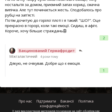
ностальгія за домом, приємний запах кориці, смачна
випічка. Але тут починається жесть. Сподобалось про
рубці на зап'ясті.
Потім дочитую до горілої плоті і я такий: "ШО?". Оце
прекрасно в горорі, коли такі емоції. Сидиш, в афігє.
Короче, хочу більше страждань👺
2
Вакцинований Гермафродит
Міжгалактичний
4 роки тому
Дякую, не очікував. Добре що є емоція.
1
Про нас
Підтримати
Вакансії
Політика
конфіденційності
У разі використання матеріалів посилання на сайт обов'язкове