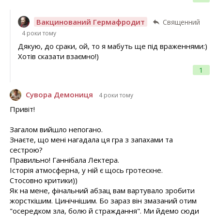
Вакцинований Гермафродит
Священний
4 роки тому
Дякую, до сраки, ой, то я мабуть ще під враженнями:)
Хотів сказати взаємно!)
1
Сувора Демониця
4 роки тому
Привіт!
Загалом вийшло непогано.
Знаєте, що мені нагадала ця гра з запахами та
сестрою?
Правильно! Ганнібала Лектера.
Історія атмосферна, у ній є щось гротескне.
Стосовно критики))
Як на мене, фінальний абзац вам вартувало зробити
жорсткішим. Цинічнішим. Бо зараз він змазаний отим
"осередком зла, болю й страждання". Ми йдемо сюди