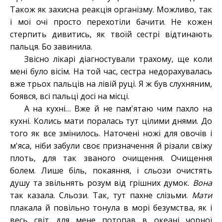
Також як захисна реакція організму. Можливо, так
і мої очі просто перехотіли бачити. Не кожен
стерпить дивитись, як твоїй сестрі відтинають
пальця. Бо завинила.
Звісно лікарі діагностували трахому, ще коли
мені було вісім. На той час, сестра недорахувалась
вже трьох пальців на лівій руці. Я ж був слухняним,
боявся, всі пальці досі на місці.
А на кухні… Вже й не пам'ятаю чим пахло на
кухні. Колись мати поралась тут цілими днями. До
того як все змінилось. Наточені ножі для овочів і
м'яса, ніби забули своє призначення й різали свіжу
плоть, для так званого очищення. Очищення
болем. Лише біль, покаяння, і сльози очистять
душу та звільнять розум від грішних думок.
Вона
так казала. Сльози. Так, тут пахне слізьми.
Мати
плакала й повільно тонула в морі безумства, як і
весь світ для мене потопав в океані чорної