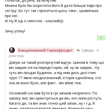
Початок, до речі, затягнутий.
Можна було би скоротити його й дати більше інфи про
сестру. Бо тут так і проситься щось таке... цікавеньке
про неї.
А! Ну й хід з сліпотою - класний)))
Зичу успіху!
1
Вакцинований Гермафродит
Сувора
4
роки тому
Дякую за такий розгорнутий відгук. Цинізм в тому що
він закриє очі на передісторію, ой, ну як закриє... Ну
суть він продає будинок...а під ним десь досі гниє
труп. ГГ явно неоднозначний, історія однобічна, хто
зна як воно було, але факт - він вбив теж.
Основний сок мав бути в грі запахів незрячого. По
запаху лип, він орієнтується де він, хоч липи ростуть
багато де, та він знає точно цей запах...ну і т.д. Я
знаю, реалізація взагалі змазана, бракнуло часу