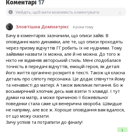
Коментарі
17
Увійдіть, щоб мати можливість коментувати
Зловтішна Домінатрікс
4 роки тому
Бачу в коментарях зазначили, що описи зайві. В
оповіданні мало динаміки, але те, що описи проходять
через призму відчуттів ГГ робить їх не нудними. Тому
зайвими назвати їх можна, але й не можна. До того ж
ніхто не відміняв авторський стиль. Мені сподобалася
точність в передачі відчуттів, емоцій героя, як деталі
його життя органічно розкриті в тексті. Також ця класна
деталь про сліпоту персонажа. Це додає співчуття йому
та ненависті до матері. А також викликає питання. Бо ж
восьмирічний хлопчик десь мав взяти ті хламідії. І тут
думки на матір, а може причиною її божевільної
поведінки стала саме ця венерична хвороба. Швидше
не напряму, але все ж. Хороше оповідання вам вдалося,
от що можу сказати.
Зичу успіхів та потрапити до фіналу!
1