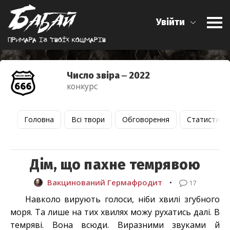
Увійти
Примара iз твоїх кошмарiв
Число звіра ‒ 2022
конкурс
Головна
Всі твори
Обговорення
Статистика
Дім, що пахне темрявою
Вакцинований Гермафродит
•
17
Навколо вирують голоси, ніби хвилі згубного
моря. Та лише на тих хвилях можу рухатись далі. В
темряві. Вона всюди. Виразними звуками й