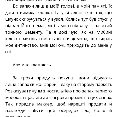
Всі запахи лиш в моїй голові, в моїй пам'яті, їх
давно вимила хлорка. Та у вітальні тхне так, що
шлунок скручується у вузол. Колись тут був спуск у
підвал. Його немає, як і самого підвалу — залитий
тонною цементу. Та я досі чую, як на глибині
кількох метрів гниють кістки демона, що вкрав
моє дитинство, виїв мої очі, приходить до мене у
сні.
Але
я
не зламаюсь.
За трохи приїдуть покупці, вони відчують
лише запах свіжої фарби, і лаку на старому паркеті.
Розказуватиму їм з ностальгією про запах парного
молока, і щасливі дитячі роки прожиті в цих стінах.
Так порадив маклер, щоб нарешті продати й
назавжди забути цей осередок зла, болю й