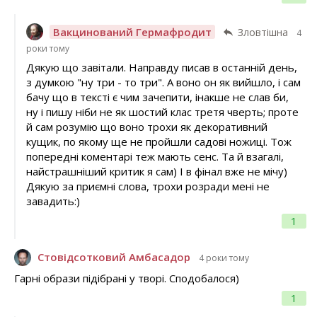
Вакцинований Гермафродит
Зловтішна
4
роки тому
Дякую що завітали. Направду писав в останній день,
з думкою "ну три - то три". А воно он як вийшло, і сам
бачу що в тексті є чим зачепити, інакше не слав би,
ну і пишу ніби не як шостий клас третя чверть; проте
й сам розумію що воно трохи як декоративний
кущик, по якому ще не пройшли садові ножиці. Тож
попередні коментарі теж мають сенс. Та й взагалі,
найстрашніший критик я сам) І в фінал вже не мічу)
Дякую за приємні слова, трохи розради мені не
завадить:)
1
Стовідсотковий Амбасадор
4 роки тому
Гарні образи підібрані у творі. Сподобалося)
1