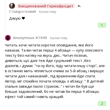
Вакцинований Гермафродит
Стовідсотковий
4 роки тому
Дякую 🖤
1
Anonymous #1949
4 роки тому
Читать хоче читати коротке оповідання, яке його
нажахає. Та він читає перші 4 абзаци — купу описового
тексту без натяку на якусь дію... Читач позіхає,
дивиться, що далі теж йде суцільний текст ,без
діалогів, і думає: "та ну його, піду читати іншу сторі", але
в останню мить чіпляється очима за 5-й абзац і вирішує
читати далі і нажаханий , під враженням йде спати.
Автор, міг спокійно почати оповідь з абзацу: " В дитячій
спальні завжди пахло страхом..." і читач би був ще
більше задоволений, бо не читав би перші 4 абзаци,
ефект той самий і навіть кращий.
2