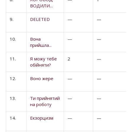
ВОДИЛИ…
9.
DELETED
—
—
10.
Вона
—
—
прийшла...
11.
Я можу тебе
2
—
обійняти?
12.
Воно жере
—
—
13.
Ти прийнятий
—
—
на роботу
14.
Екзорцизм
—
—