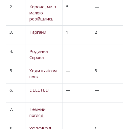
2.
Короче, ми з
5
—
малою
розійшлись
3.
Таргани
1
2
4.
Родинна
—
—
Справа
5.
Ходить лісом
—
5
вовк
6.
DELETED
—
—
7.
Темний
—
—
погляд
8.
ХОРОВОД
—
1