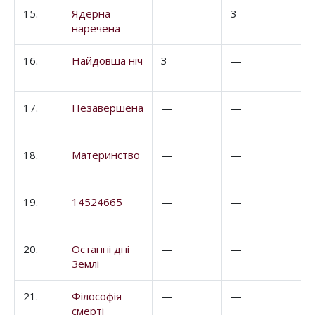
15.
Ядерна
—
3
наречена
16.
Найдовша ніч
3
—
17.
Незавершена
—
—
18.
Материнство
—
—
19.
14524665
—
—
20.
Останні дні
—
—
Землі
21.
Філософія
—
—
смерті