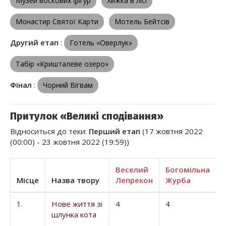
Музей воскових фігур
Хижка в лісі
Монастир Святої Карти
Мотель Бейтсів
Другий етап
:
Готель «Оверлук»
Табір «Кришталеве озеро»
Фінал
:
Чорний Вігвам
Притулок «Великі сподівання»
Відноситься до теки:
Перший етап
(17 жовтня 2022
(00:00) - 23 жовтня 2022 (19:59))
Веселий
Богомільна
Місце
Назва твору
Лепрекон
Журба
1.
Нове життя зі
4
4
шлунка кота