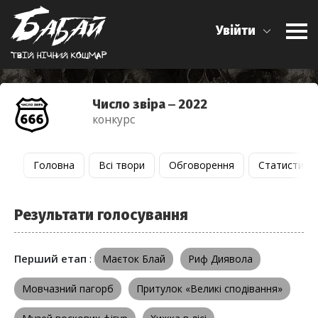
Увійти
Твiй нiчний кошмар
Число звіра ‒ 2022
конкурс
Головна
Всі твори
Обговорення
Статистика
Результати голосування
Перший етап
:
Маєток Блай
Риф Диявола
Мовчазний пагорб
Притулок «Великі сподівання»