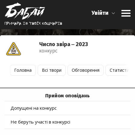
Увійти
Примара iз твоїх кошмарiв
Число звіра ‒ 2023
конкурс
Головна
Всі твори
Обговорення
Статистика
Прийом оповідань
Допущені на конкурс
Не беруть участі в конкурсі