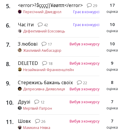
5
.
<error>?åçççç∫∫¥øøππ</error>
17
29
оцінка
Пересічний Дімедрол
Грає в конкурсі
6
.
Час іти
10
Грає в конкурсі
42
оцінка
Дефективний Есесовець
7
.
З любові
10
Вибув з конкурсу
17
оцінка
Жахливий Амбасадор
8
.
DELETED
9
Вибув з конкурсу
18
оцінка
Незайманий Франкенштейн
9
.
Стережись бажань своїх
8
22
оцінка
Депресивна Дияволиця
Вибув з конкурсу
10
.
Друзі
7
Вибув з конкурсу
12
оцінка
Мертвий Патрон
11
.
Шовк
7
Вибув з конкурсу
26
оцінка
Мамкина Нявка