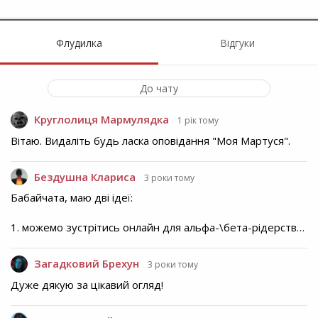
Флудилка
Відгуки
До чату
Круглолиця Мармулядка
1 рік тому
Вітаю. Видаліть будь ласка оповідання "Моя Мартуся".
Бездушна Клариса
3 роки тому
Бабайчата, маю дві ідеї:
1. можемо зустрітись онлайн для альфа-\бета-рідерств…
Загадковий Брехун
3 роки тому
Дуже дякую за цікавий огляд!