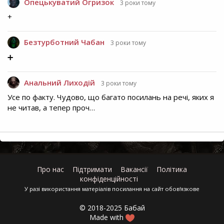
Опецькуватий Огризок
3 роки тому
+
Безтурботний Чабан
3 роки тому
➕
Анальний Лиходій
3 роки тому
Усе по факту. Чудово, що багато посилань на речі, яких я
не читав, а тепер проч…
Про нас
Підтримати
Вакансії
Політика
конфіденційності
У разі використання матеріалів посилання на сайт обов'язкове
© 2018-2025 Бабай
Made with