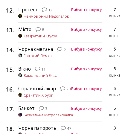
12
.
Протест
7
Вибув з конкурсу
12
оцінка
Неймовірний Недопалок
13
.
Місто
7
Вибув з конкурсу
8
оцінка
Квадратний Ктулху
14
.
Чорна сметана
5
Вибув з конкурсу
9
оцінка
Говіркий Лемко
15
.
Вікно
5
Вибув з конкурсу
11
оцінка
Заколисаний Ельф
16
.
Справжній лікар
5
Вибув з конкурсу
20
оцінка
Сракатий Хірург
17
.
Банкет
5
Вибув з конкурсу
3
оцінка
Безжальна Метросексуалка
18
.
Чорна папороть
3
47