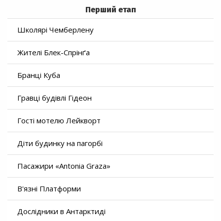
Перший етап
Школярі Чемберлену
Жителі Блек-Спрінґа
Бранці Куба
Гравці будівлі Гідеон
Гості мотелю Лейкворт
Діти будинку на пагорбі
Пасажири «Antonia Graza»
В'язні Платформи
Дослідники в Антарктиді