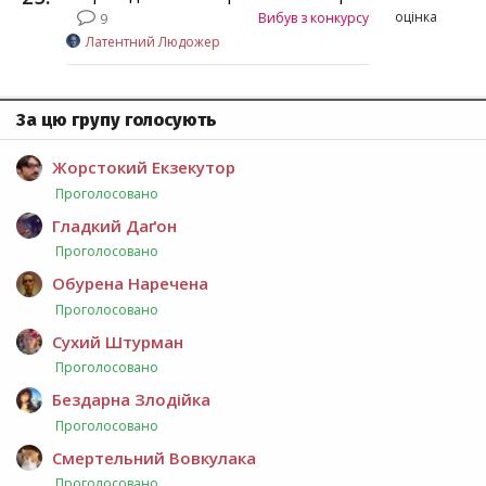
оцінка
Вибув з конкурсу
9
Латентний Людожер
За цю групу голосують
Жорстокий Екзекутор
Проголосовано
Гладкий Даґон
Проголосовано
Обурена Наречена
Проголосовано
Сухий Штурман
Проголосовано
Бездарна Злодійка
Проголосовано
Смертельний Вовкулака
Проголосовано