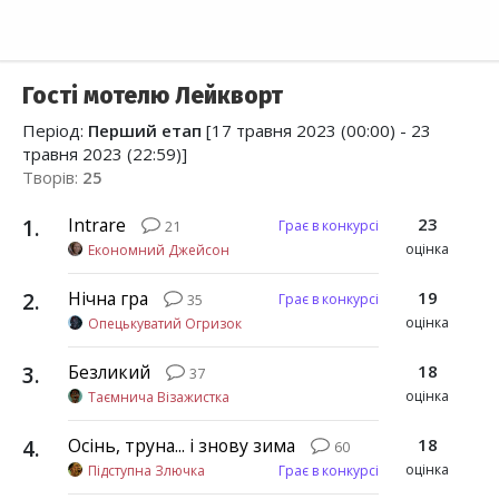
Гості мотелю Лейкворт
Період:
Перший етап
[17 травня 2023 (00:00) - 23
травня 2023 (22:59)]
Творів:
25
1
.
Intrare
23
Грає в конкурсі
21
оцінка
Економний Джейсон
2
.
Нічна гра
19
Грає в конкурсі
35
оцінка
Опецькуватий Огризок
3
.
Безликий
18
37
оцінка
Таємнича Візажистка
4
.
Осінь, труна... і знову зима
18
60
оцінка
Підступна Злючка
Грає в конкурсі