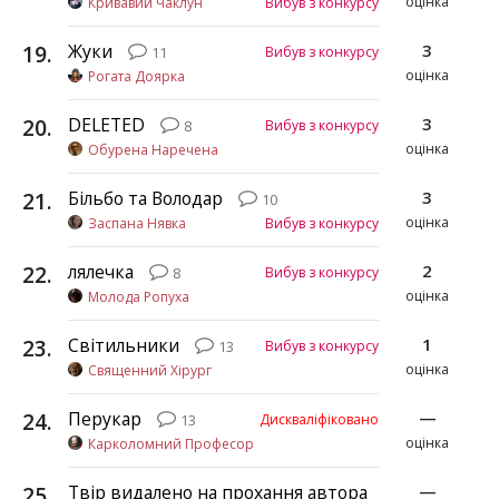
оцінка
Кривавий Чаклун
Вибув з конкурсу
19
.
Жуки
3
Вибув з конкурсу
11
оцінка
Рогата Доярка
20
.
DELETED
3
Вибув з конкурсу
8
оцінка
Обурена Наречена
21
.
Більбо та Володар
3
10
оцінка
Заспана Нявка
Вибув з конкурсу
22
.
лялечка
2
Вибув з конкурсу
8
оцінка
Молода Ропуха
23
.
Світильники
1
Вибув з конкурсу
13
оцінка
Священний Хірург
24
.
Перукар
—
Дискваліфіковано
13
оцінка
Карколомний Професор
25
.
Твір видалено на прохання автора
—