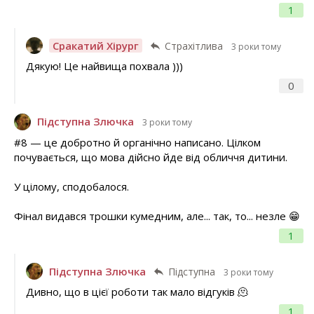
1
Сракатий Хірург
Страхітлива
3 роки тому
Дякую! Це найвища похвала )))
0
Підступна Злючка
3 роки тому
#8 — це добротно й органічно написано. Цілком
почувається, що мова дійсно йде від обличчя дитини.
У цілому, сподобалося.
Фінал видався трошки кумедним, але... так, то... незле 😁
1
Підступна Злючка
Підступна
3 роки тому
Дивно, що в цієї роботи так мало відгуків 🫠
1