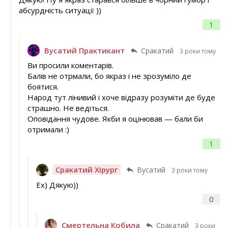
абсурдність ситуації ))
1
Вусатий Практикант
Сракатий
3 роки тому
Ви просили коментарів.
Балів не отрмали, бо якраз і не зрозуміло де
боятися.
Народ тут лінивий і хоче відразу розуміти де буде
страшно. Не ведіться.
Оповідання чудове. Якби я оцінював — бали би
отримали :)
1
Сракатий Хірург
Вусатий
3 роки тому
Ех) Дякую))
0
Смертельна Кобила
Сракатий
3 роки