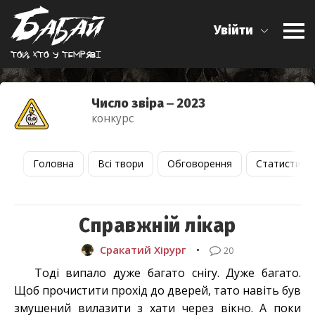
Увійти
Той, хто у темрявi
Число звіра ‒ 2023
конкурс
Головна
Всі твори
Обговорення
Статистика
Справжній лікар
Сракатий Хірург
•
20
Тоді випало дуже багато снігу. Дуже багато.
Щоб прочистити прохід до дверей, тато навіть був
змушений вилазити з хати через вікно. А поки