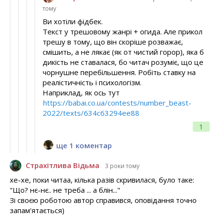
тому
Ви хотіли фідбек.
Текст у трешовому жанрі + огида. Але прикол
трешу в тому, що він скоріше розважає,
смішить, а не лякає (як от чистий горор), яка б
дикість не ставалася, бо читач розуміє, що це
чорнушне перебільшення. Робіть ставку на
реалістичність і психологізм.
Наприклад, як ось тут
https://babai.co.ua/contests/number_beast-
2022/texts/634c63294ee88
1
ще 1 коментар
Страхітлива Відьма
3 роки тому
хе-хе, поки читаа, кілька разів скривилася, було таке:
"Що? нє-нє.. не треба ... а блін..."
Зі своєю роботою автор справився, оповідання точно
запам'ятається)