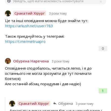
Увійдіть, щоб мати можливість коментувати
Сракатий Хірург
3 роки тому
Це та інші оповідання можна буде знайти тут:
https://arkush.net/user/783
Також приєднуйтесь у телеграмі:
https://t.me/metruapro
0
Обурена Наречена
3 роки тому
Оповідання сподобалось, читається легко, і я до
останнього не могла зрозуміти де тут починати
боятися)
Але останній абзац порадував і дав надію)
1
Сракатий Хірург
Обурена
3 роки тому
Дякую! Ну я якраз старався більше в чорний гумор і