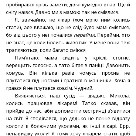
пробирався крізь замети, двічі кумедно впав. Ще й
снігу наївся. Давно ми з мамою так не сміялися.
Я, звичайно, не лікар (хоч мрію ним колись
стати), але вважаю, що не слід було мамі сміятися,
бо від цього у неї почалися
перейми
. Перейми, хто
не знає, це коли болить животик. У мене вони теж
трапляються, коли багато сміюся.
Пам’ятаю: мама сидить у кріслі, стогне,
верещить голосно, а тато бігає в паніці. Дзвонить
комусь. Він кілька разів чомусь просив не
плутатися під ногами і гратися в машинки. Хоча я
грався й не плутався зовсім. Чудний.
Виявляється, наш сусід — дядько Микола,
колись працював лікарем! Татко сказав, він
прийде до нас, аби допомогти сестричці з’явитися
на світ. Я сподівався, що дядько не почне відразу
колоти її болючими уколами, як інші лікарі. Брр,
ненавиджу уколи! Я тому хочу лікарем стати: щоб