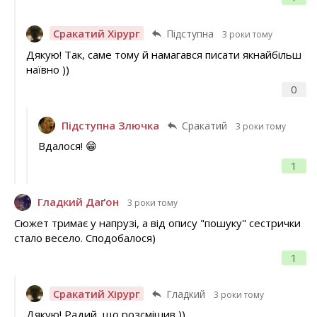
Сракатий Хірург
Підступна
3 роки тому
Дякую! Так, саме тому й намагався писати якнайбільш
наївно ))
0
Підступна Злючка
Сракатий
3 роки тому
Вдалося! 😁
1
Гладкий Даґон
3 роки тому
Сюжет тримає у напрузі, а від опису "пошуку" сестрички
стало весело. Сподобалося)
1
Сракатий Хірург
Гладкий
3 роки тому
Дякую! Радий, що розсмішив ))