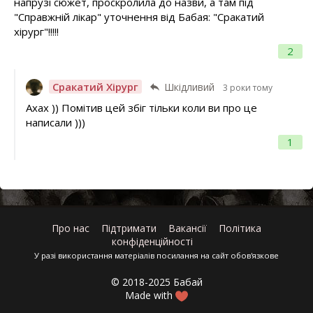
напрузі сюжет, проскролила до назви, а там під
"Справжній лікар" уточнення від Бабая: "Сракатий
хірург"!!!!!
2
Сракатий Хірург
Шкідливий
3 роки тому
Ахах )) Помітив цей збіг тільки коли ви про це
написали )))
1
Про нас
Підтримати
Вакансії
Політика
конфіденційності
У разі використання матеріалів посилання на сайт обов'язкове
© 2018-2025 Бабай
Made with