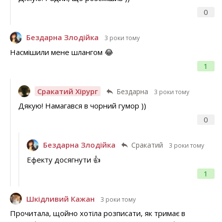
0
Бездарна Злодійка
3 роки тому
Насмішили мене шлангом 😂
1
Сракатий Хірург
Бездарна
3 роки тому
Дякую! Намагався в чорний гумор ))
0
Бездарна Злодійка
Сракатий
3 роки тому
Ефекту досягнути 👍
1
Шкідливий Кажан
3 роки тому
Прочитала, щойно хотіла розписати, як тримає в