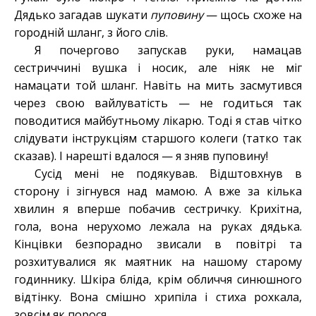
Дядько загадав шукати
пуповину
— щось схоже на
городній шланг, з його слів.
Я почергово запускав руки, намацав
сестриччині вушка і носик, але ніяк не міг
намацати той шланг. Навіть на мить засмутився
через свою вайлуватість — не годиться так
поводитися майбутньому лікарю. Тоді я став чітко
слідувати інструкціям старшого колеги (татко так
сказав). І нарешті вдалося — я зняв пуповину!
Сусід мені не подякував. Відштовхнув в
сторону і зігнувся над мамою. А вже за кілька
хвилин я вперше побачив сестричку. Крихітна,
гола, вона нерухомо лежала на руках дядька.
Кінцівки безпорадно звисали в повітрі та
розхитувалися як маятник на нашому старому
годиннику. Шкіра бліда, крім обличчя синюшного
відтінку. Вона смішно хрипіла і стиха рохкала,
зовсім як порося.