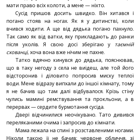
мати право всіх колоти, а мене — ніхто.
Сусід пришов досить швидко. Він хитався і
погано стояв на ногах. Як я у дитинстві, коли
вчився ходити. А ще від дядька погано пахнуло.
Так само як від ватки, яку прикладають до ранки
після уколів. Я свою досі зберігаю у
таємній
схованці
, хоча вона вже нічим не пахне.
Татко вдячно кинувся до дядька, пояснював,
що в таку негоду з села не виїдеш, але той його
відсторонив і діловито попросив миску теплої
води. Мене відразу випхали до іншої кімнату, тому
я не бачив що там далі відбувалося. Крізь стіну
чулись мамині ремствування та прокльони, а в
перервах — сердите бурмотання сусіда.
Двері відчинилися неочікувано. Тато дивився
переляканими очима і запросив до кімнати.
Мама лежала на спині з розставленими ногами.
Ніколи такою її не бачив: червоне обличчя, зі