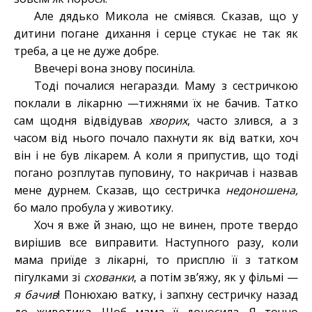
Але дядько Микола не сміявся. Сказав, що у
дитини погане дихання і серце стукає не так як
треба, а це не дуже добре.
Ввечері вона знову посиніла.
Тоді почалися негаразди. Маму з сестричкою
поклали в лікарню —тижнями їх не бачив. Татко
сам щодня відвідував
хворих
, часто злився, а з
часом від нього почало пахнути як від ватки, хоч
він і не був лікарем. А коли я припустив, що тоді
погано розплутав пуповину, то накричав і назвав
мене дурнем. Сказав, що сестричка
недоношена,
бо мало пробула у животику.
Хоч я вже й знаю, що не винен, проте твердо
вирішив все виправити. Наступного разу, коли
мама приїде з лікарні, то присплю її з татком
пігулками зі
схованки
, а потім зв’яжу, як у фільмі —
я бачив
! Понюхаю ватку, і запхну сестричку назад