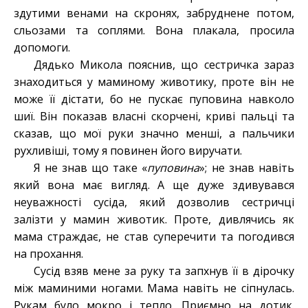
здутими венами на скронях, забруднене потом,
сльозами та соплями. Вона плакала, просила
допомоги.
Дядько Микола пояснив, що сестричка зараз
знаходиться у маминому животику, проте він не
може її дістати, бо не пускає пуповина навколо
шиї. Він показав власні скорчені, криві пальці та
сказав, що мої руки значно менші, а пальчики
рухливіші, тому я повинен його виручати.
Я не знав що таке «
пуповина
»; не знав навіть
який вона має вигляд. А ще дуже здивувався
неуважності сусіда, який дозволив сестричці
залізти у мамин животик. Проте, дивлячись як
мама страждає, не став суперечити та погодився
на прохання.
Сусід взяв мене за руку та запхнув її в дірочку
між маминими ногами. Мама навіть не сіпнулась.
Рукам було мокро і тепло. Приємно на дотик.