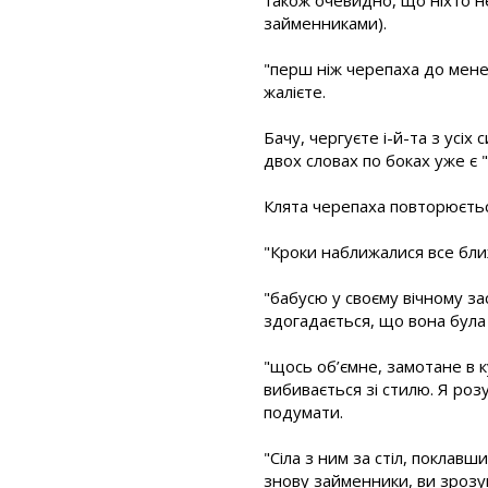
займенниками).
"перш ніж черепаха до мене
жалієте.
Бачу, чергуєте і-й-та з усіх
двох словах по боках уже є "
Клята черепаха повторюється
"Кроки наближалися все бли
"бабусю у своєму вічному з
здогадається, що вона була у
"щось об’ємне, замотане в к
вибивається зі стилю. Я роз
подумати.
"Сіла з ним за стіл, поклав
знову займенники, ви зрозум