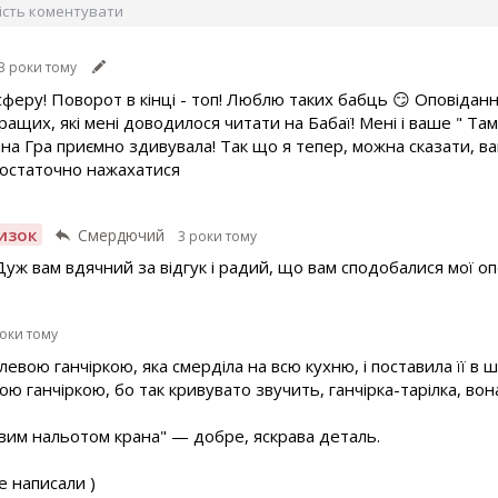
вість коментувати
3 роки тому
сферу! Поворот в кінці - топ! Люблю таких бабць 😏 Оповідан
ращих, які мені доводилося читати на Бабаї! Мені і ваше " Та
ічна Гра приємно здивувала! Так що я тепер, можна сказати,
 остаточно нажахатися
изок
Смердючий
3 роки тому
Дуж вам вдячний за відгук і радий, що вам сподобалися мої оп
роки тому
левою ганчіркою, яка смерділа на всю кухню, і поставила її в
ганчіркою, бо так кривувато звучить, ганчірка-тарілка, вона
вим нальотом крана" — добре, яскрава деталь.
 написали )