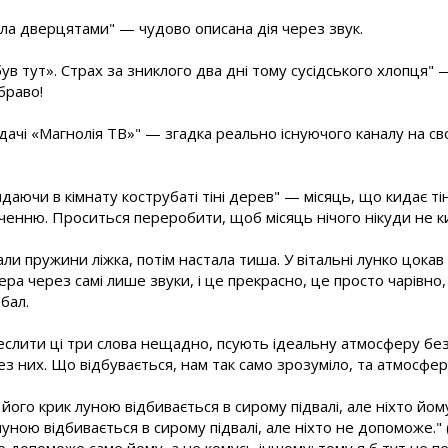
ала дверцятами" — чудово описана дія через звук.
був тут». Страх за зниклого два дні тому сусідського хлопця" 
браво!
ачі «Магнолія ТВ»" — згадка реально існуючого каналу на своє
идаючи в кімнату кострубаті тіні дерев" — місяць, що кидає ті
еченню. Проситься переробити, щоб місяць нічого нікуди не к
али пружини ліжка, потім настала тиша. У вітальні лунко цока
ра через самі лише звуки, і це прекрасно, це просто чарівно
бал.
реслити ці три слова нещадно, псують ідеальну атмосферу бе
 них. Що відбувається, нам так само зрозуміло, та атмосфер
його крик луною відбивається в сирому підвалі, але ніхто й
луною відбивається в сирому підвалі, але ніхто не допоможе." 
е допоможе саме йому, а не комусь іншому; тому я б тут не 