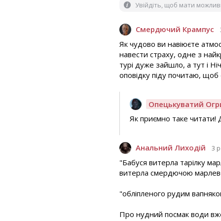
Увійдіть, щоб мати можли
Смердючий Крампус
Як чудово ви навіюєте атмо
навести страху, одне з найк
турі дуже зайшло, а тут і Н
оповідку піду почитаю, щоб
Опецькуватий Огр
Як приємно таке читати! 
Анальний Лиходій
3 
"Бабуся витерла тарілку мар
витерла смердючою марлевою 
"обліпленого рудим вапняко
Про нудний посмак води вже