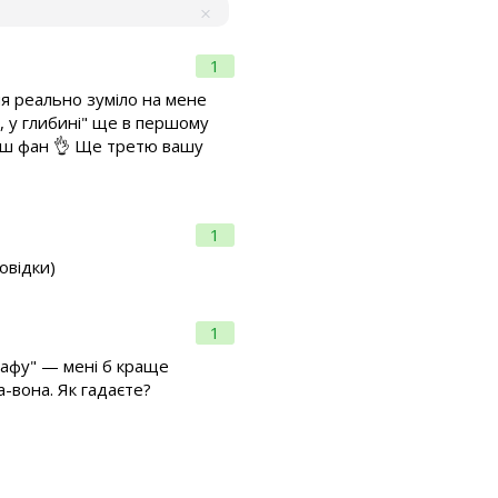
1
ня реально зуміло на мене
м, у глибині" ще в першому
 ваш фан 👌 Ще третю вашу
1
овідки)
1
 шафу" — мені б краще
-вона. Як гадаєте?