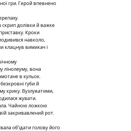
ної гри. Герой впевнено
ерепаху.
в скрип долівки й важке
 приставку. Кроки
 подивився навколо,
ли клацнув вимикач і
вічному
у лінолеуму, вона
амотане в кульок.
 безкровні губи й
му крику. Вузлуватими,
одилася жувати.
зала. Чайною ложкою
свій закривавлений рот.
вала об’їдати голову його