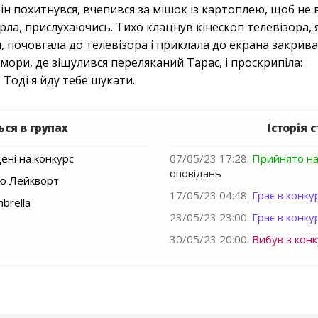
він похитнувся, вчепився за мішок із картоплею, щоб не в
мерла, прислухаючись. Тихо клацнув кінескоп телевізора,
ця, почовгала до телевізора і приклала до екрана закри
мори, де зіщулився переляканий Тарас, і проскрипіла:
Тоді я йду тебе шукати.
ься в групах
Історія с
ні на конкурс
07/05/23 17:28
:
Прийнято на
оповідань
лю Лейкворт
17/05/23 04:48
:
Грає в конкур
brella
23/05/23 23:00
:
Грає в конкур
30/05/23 20:00
:
Вибув з конк