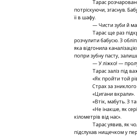
Тарас розчаровано
потріскуючи, згаснув. Ба
її в шафу.
— Чисти зуби й ма
Тарас ще раз підк
розчулити бабусю. З обл
яка відгонила каналізаціє
попри зубну пасту, залиш
— У ліжко! — прол
Тарас заліз під ва
«Як пройти той рі
Страх за зниклого
«Цигани вкрали».
«Втік, мабуть. З 
«Не інакше, як сер
кілометрів від нас».
Тарас уявив, як ч
підслухав нищечком у пер