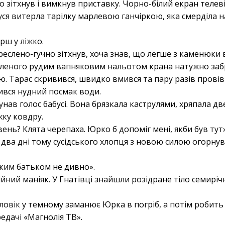
 зітхнув і вимкнув приставку. Чорно-білий екран телеві
буся витерла тарілку марлевою ганчіркою, яка смерділа н
рш у ліжко.
реслено-гучно зітхнув, хоча знав, що легше з каменюки 
іпленого рудим вапняковим нальотом крана натужно заб
ю. Тарас скривився, швидко вмився та пару разів провів 
ився нудний посмак води.
унав голос бабусі. Вона брязкала каструлями, хряпала 
жку ковдру.
вень? Клята черепаха. Юрко б допоміг мені, якби був тут»
 два дні тому сусідського хлопця з новою силою огорнув
таким батьком не дивно».
ійний маніяк. У Гнатівці знайшли розідране тіло семирічн
оловік у темному заманює Юрка в погріб, а потім робить 
едачі «Магнолія ТВ».