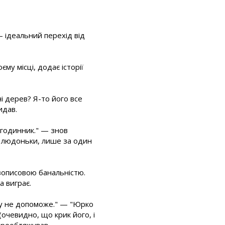
— ідеальний перехід від
му місці, додає історії
ні дерев? Я-то його все
идав.
в годинник." — знов
, людоньки, лише за один
зописовою банальністю.
а виграє.
ому не допоможе." — "Юрко
(очевидно, що крик його, і
переобтяжував