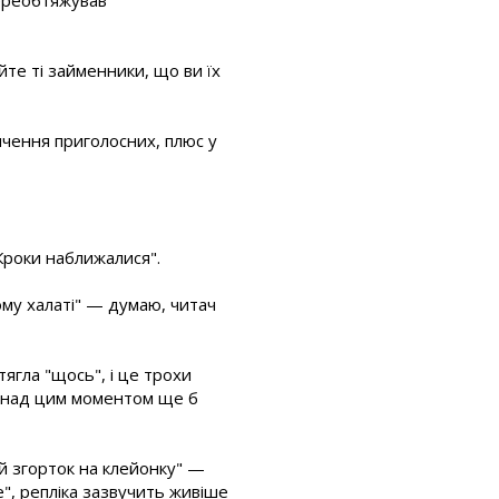
те ті займенники, що ви їх
купчення приголосних, плюс у
Кроки наближалися".
му халаті" — думаю, читач
тягла "щось", і це трохи
му над цим моментом ще б
ий згорток на клейонку" —
е", репліка зазвучить живіше