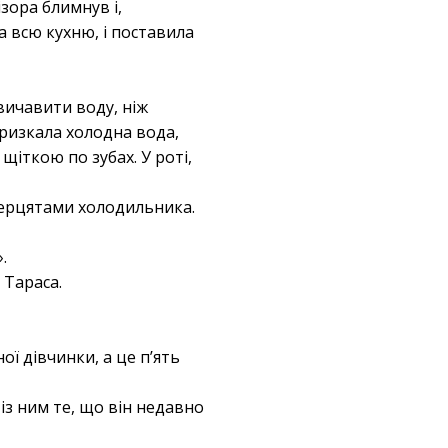
зора блимнув і,
а всю кухню, і поставила
вичавити воду, ніж
ризкала холодна вода,
щіткою по зубах. У роті,
дверцятами холодильника.
.
 Тараса.
ої дівчинки, а це п’ять
із ним те, що він недавно