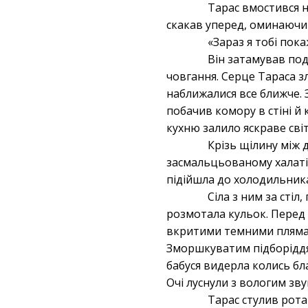
Тарас вмостився н
скакав уперед, оминаючи
«Зараз я тобі пок
Він затамував под
човгання. Серце Тараса з
наближалися все ближче. 
побачив комору в стіні й
кухню залило яскраве світ
Крізь щілину між
засмальцьованому халаті
підійшла до холодильника
Сіла з ним за стіл
розмотала кульок. Перед 
вкритими темними плямами
Зморшкуватим підборіддя
бабуся видерла колись бл
Очі луснули з вологим зву
Тарас стулив рота