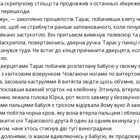
а скрипучому стільці та продовжив з останньої збереже
 перешкоди.
ажу», — захоплено прошепотів Тарас, побачивши кляту ч
их, щоб не стрибнути раніше запланованого, коли почу
лякано застукотіло. Він притьмом вимкнув телевізор та
Заскрипіла, повертаючись, дверна ручка. Тарас у паніці
 кинувся туди. Не встиг до кінця причинити дверцята, ко
ло.
 дверцятами Тарас побачив розпатлану бабусю у своєму 
 з квітковим візерунком. Човгаючи ногами по витертом
, засовала каструлями й витягла звідти щось об’ємне, з
, поклавши важкий згорток на клейонку. Зітхнула, втерла
нею лежала голова Юрка, рот якого завмер у беззвучно
 пальцями бабуся з тріском відірвала йому вухо й зах
м побігла чорна кров, яку вона втерла пальцем і обли
акитні очі Тарасового друга й один за одним вкинула у 
ком, наче хтось стиснув дві тугі виноградини.
 долонями, із жахом вдивляючись у бабусю, як продовжу