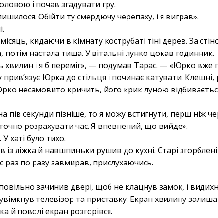
оловою і почав згадувати гру.
лишилося. Обійти ту смердючу черепаху, і я виграв».
і.
місяць, кидаючи в кімнату кострубаті тіні дерев. За стін
, потім настала тиша. У вітальні лунко цокав годинник.
ь хвилин і я б переміг», — подумав Тарас. — «Юрко вже п
 прив’язує Юрка до стільця і починає катувати. Клешні, 
. Юрко несамовито кричить, його крик луною відбивається
а пів секунди пізніше, то я можу встигнути, перш ніж ч
точно розрахувати час. Я впевнений, що вийде».
 У хаті було тихо.
в із ліжка й навшпиньки рушив до кухні. Старі згорбле
ас раз по разу завмирав, прислухаючись.
, повільно зачинив двері, щоб не клацнув замок, і видихн
с увімкнув телевізор та приставку. Екран хвилину залиша
пка й поволі екран розгорівся.