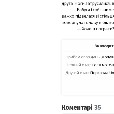
друга. Ноги затрусилися, 
Бабуся і собі зав
важко підвелася зі стіль
повернула голову в бік ко
— Хочеш пограти? 
Знаходит
Прийом оповідань
:
Допуще
Перший етап
:
Гості моте
Другий етап
:
Персонал Um
Коментарі
35