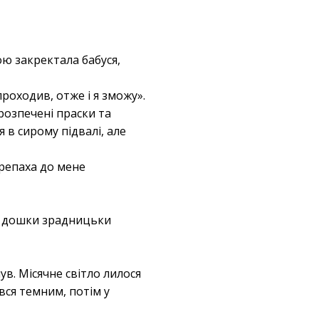
ою закректала бабуся,
роходив, отже і я зможу».
розпечені праски та
 в сирому підвалі, але
ерепаха до мене
ні дошки зрадницьки
ув. Місячне світло лилося
вся темним, потім у