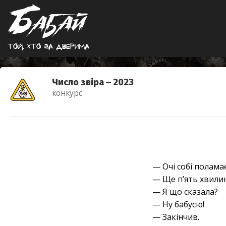
Той, хто за дверима
Число звіра ‒ 2023
конкурс
— Очі собі полама
— Ще п’ять хвили
— Я що сказала?
— Ну бабусю!
— Закінчив.