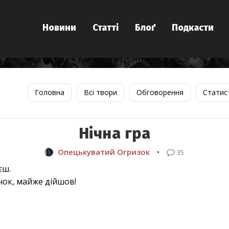
Новини
Статті
Блоґ
Подкасти
Головна
Всі твори
Обговорення
Статис
Нічна гра
Опецькуватий Огризок
•
35
єш.
нок, майже дійшов!