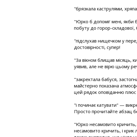
"брязкала каструлями, хряп
"Юрко б допоміг мені, якби 
побуту до горор-складової, 
"підслухав нищечком у перед
достовірності, супер!
"За вікном блищав місяць, к
уявив, але не вірю цьому р
"закректала бабуся, застогн
майстерно показана атмосфе
цей рядок оповіданню плюс 
"і починає катувати" — вик
Просто прочитайте абзац без
"Юрко несамовито кричить, 
несамовито кричить, і крик 
також очевидно, що ніхто н