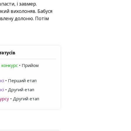
пасти, і завмер.
 який вихолоняв. Бабуся
вавлену долоню. Потім
татусів
 конкурс
• Прийом
сі
• Перший етап
сі
• Другий етап
урсу
• Другий етап