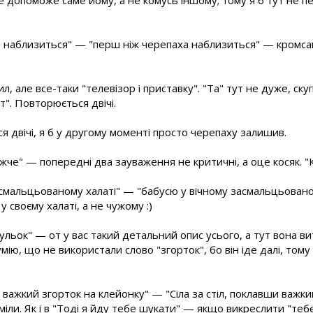
 наблизиться" — "перш ніж черепаха наблизиться" — кромсай
 сил, але все-таки "телевізор і приставку". "Та" тут не дуже, с
т". Повторюється двічі.
 двічі, я б у другому моменті просто черепаху залишив.
жче" — попередні два зауваження не критичні, а оце косяк. "
асмальцьованому халаті" — "бабусю у вічному засмальцьовано
 своєму халаті, а не чужому :)
ульок" — от у вас такий детальний опис усього, а тут вона ви
умію, що не використали слово "згорток", бо він іде далі, то
ши важкий згорток на клейонку" — "Сіла за стіл, поклавши важк
іли. Як і в "Тоді я йду тебе шукати" — якщо викреслити "теб