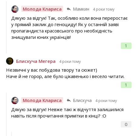
Молода Клариса
Мамкин
4 роки тому
Дякую за відгук! Так, особливо коли вона переростає
у прямий заклик до геноциду! Як у останній заяві
пропагандиста красовського про необхідність
знищувати юних українців!
1
Блискуча Мегера
4 роки тому
Незвичні у вас побудова твору та сюжет)
Наче й не горор, але було цікавенько і весело читати.
1
Молода Клариса
Блискуча
4 роки тому
Дякую за відгук! Невже такі ж відчуття залишилися
навіть після прочитання примітки в кінці? :О
0