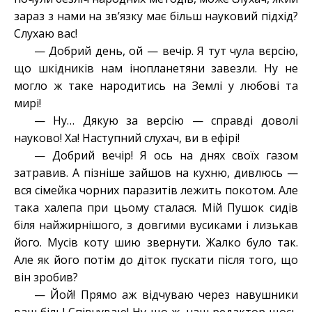
зараз з нами на зв’язку має більш науковий підхід?
Слухаю вас!
— Добрий день, ой — вечір. Я тут чула вєрсію,
що шкідників нам інопланетяни завезли. Ну не
могло ж таке народитись на Землі у любові та
мирі!
— Ну… Дякую за версію — справді доволі
науково! Ха! Наступний слухач, ви в ефірі!
— Добрий вечір! Я ось на днях своїх газом
затравив. А пізніше зайшов на кухню, дивлюсь —
вся сімейка чорних паразитів лежить покотом. Але
така халепа при цьому сталася. Мій Пушок сидів
біля найжирнішого, з довгими вусиками і лизькав
його. Мусів коту шию звернути. Жалко було так.
Але як його потім до діток пускати після того, що
він зробив?
— Йой! Прямо аж відчуваю через навушники