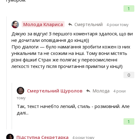
1
Молода Клариса
Смертельний
4 роки тому
Дякую за відгук! З першого коментаря здалося, що ви
не дочитали оповідання до кінця))
Про діалоги — було намагання зробити кожен із них
унікальним та не схожим на інші. Тому вони містять
різні фішки! Страх же полягає у переосмисленні
легкості тексту після прочитання примітки у кінці!)
0
Смертельний Щуролов
Молода
4 роки
тому
Так, текст начебто легкий, стиль - розмовний. Але
далі...
1
Підступна Секретарка
4 роки тому