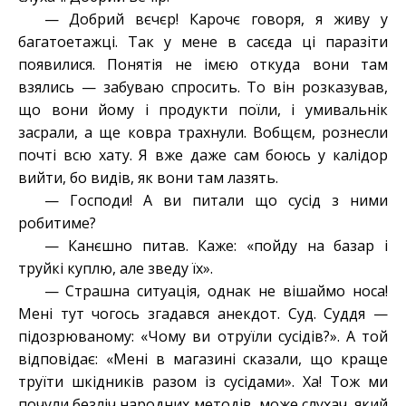
— Добрий вєчєр! Карочє говоря, я живу у
багатоетажці. Так у мене в сасєда ці паразіти
появилися. Понятія не імєю откуда вони там
взялись — забуваю спросить. То він розказував,
що вони йому і продукти поїли, і умивальнік
засрали, а ще ковра трахнули. Вобщєм, рознесли
почті всю хату. Я вже даже сам боюсь у калідор
вийти, бо видів, як вони там лазять.
— Господи! А ви питали що сусід з ними
робитиме?
— Канєшно питав. Каже: «пойду на базар і
труйкі куплю, але зведу їх».
— Страшна ситуація, однак не вішаймо носа!
Мені тут чогось згадався анекдот. Суд. Суддя —
підозрюваному: «Чому ви отруїли сусідів?». А той
відповідає: «Мені в магазині сказали, що краще
труїти шкідників разом із сусідами». Ха! Тож ми
почули безліч народних методів, може слухач, який