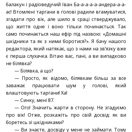
балакун і радіоведучий Іван Ба-а-а-а-а-андера-а-а-
ас! Втомлені таргани в голові радили вгамуватися,
згадати про вік, але шило в сраці стверджувало,
що життя одне і воно тільки починається. Так
само починається наш ефір під назвою: «Домашні
шкідники та як з ними боротися?». Я бачу нашого
редактора, який натякає, що з нами на зв’язку вже
є перша слухачка. Вітаю вас, пані, а ви випадково
не білявка?
— Білявка, а що?
— Просто, як відомо, білявкам більш за все
заважає працювати шум у голові, який
влаштовують таргани! Ха!
— Синку, мені 87.
— Ого! Значить жарти в сторону. Не згадуємо
про вік! Отже, розкажіть про свій досвід: як ви
боретесь зі шкідниками?
— Ви знаєте, досвіду у мене не займати. Тому