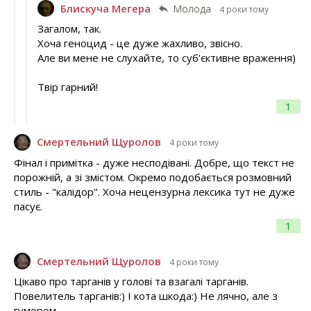
Блискуча Мегера
Молода
4 роки тому
Загалом, так.
Хоча геноцид - це дуже жахливо, звісно.
Але ви мене не слухайте, то суб'єктивне враження)
Твір гарний!
1
Смертельний Щуролов
4 роки тому
Фінал і примітка - дуже несподівані. Добре, що текст не
порожній, а зі змістом. Окремо подобається розмовний
стиль - "калідор". Хоча нецензурна лексика тут не дуже
пасує.
1
Смертельний Щуролов
4 роки тому
Цікаво про тарганів у голові та взагалі тарганів.
Повелитель тарганів:) І кота шкода:) Не лячно, але з
гумором.