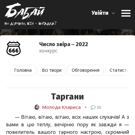
Увійти
Ви думали, вiн - вигадка?
Число звіра ‒ 2022
конкурс
Головна
Всі твори
Обговорення
Статистика
Таргани
Молода Клариса
•
30
— Вітаю, вітаю, вітаю, всіх наших слухачів! А з
вами в цю теплу, вечірню пору як завжди я —
повелитель вашого гарного настрою, скромний