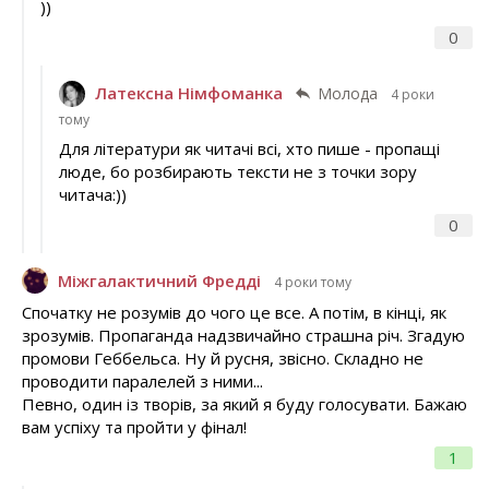
))
0
Латексна Німфоманка
Молода
4 роки
тому
Для літератури як читачі всі, хто пише - пропащі
люде, бо розбирають тексти не з точки зору
читача:))
0
Міжгалактичний Фредді
4 роки тому
Спочатку не розумів до чого це все. А потім, в кінці, як
зрозумів. Пропаганда надзвичайно страшна річ. Згадую
промови Геббельса. Ну й русня, звісно. Складно не
проводити паралелей з ними...
Певно, один із творів, за який я буду голосувати. Бажаю
вам успіху та пройти у фінал!
1