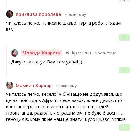
Криклива Королева
4 роки тому
Читалось легко, написано цікаво. Гарна робота. Удачі
вам.
1
Молода Клариса
Криклива
4 роки тому
Дякую за відгук! Вам теж удачі! ))
1
Мамкин Варвар
4 роки тому
Читалось легко, весело. Я б нізащо не додумався, що
це за геноцид в Африці. Десь закрадалась думка, що
воно переросте з знищення тарганів на людей...
Пропаганда, радіо/тв - страшна річ, не було б воєн та
геноцидів, кому як не нам це знати. Було цікаво! Успіхів!
1