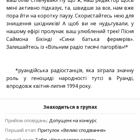
ваш біль! Співчуваю! Ну що ж, наш редактор щось
мені активно підказує, та, швидше за все, нам вже
пора йти на коротку паузу. Скористайтесь нею для
знищення шкідників! А щоб ви не нудьгували, у
нашому ефірі пролунає ваш улюблений трек! Пісня
Саймона Бікінді «Сини батька фермерів».
Залишайтесь із «Вільним радіо тисячі пагорбів»!*
*руандійська радіостанція, яка зіграла значну
роль у геноциді народності тутсі в Руанді,
впродовж квітня-липня 1994 року.
Знаходиться в групах
Прийом оповідань
:
Допущені на конкурс
Перший етап
:
Притулок «Великі сподівання»
Другий етап
:
Табір «Кришталеве озеро»