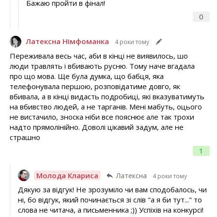
Бажаю пройти в фінал!
0
Латексна Німфоманка
4 роки тому
Переживала весь час, аби в кінці не виявилось, шо
люди травлять і вбивають русню. Тому наче вгадала
про що мова. Ще була думка, що бабця, яка
телефонувала першою, розповідатиме довго, як
вбивала, а в кінці видасть подробиці, які вказуватимуть
на вбивство людей, а не тарганів. Мені мабуть, оцього
не вистачило, зноска ніби все пояснює але так трохи
надто прямолінійно. Доволі цікавий задум, але не
страшно
1
Молода Клариса
Латексна
4 роки тому
Дякую за відгук! Не зрозуміло чи вам сподобалось, чи
ні, бо відгук, який починається зі слів "а я би тут..." то
слова не читача, а письменника ;)) Успіхів на конкурсі!