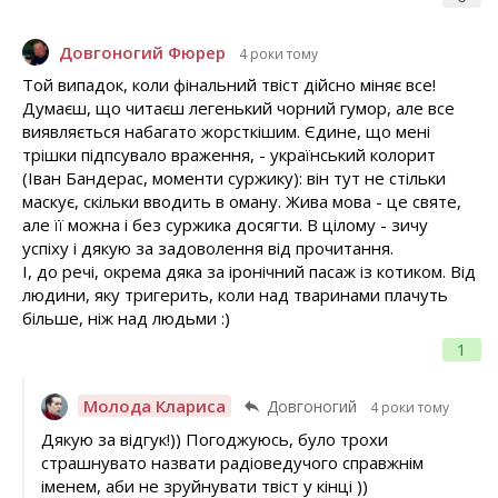
Довгоногий Фюрер
4 роки тому
Той випадок, коли фінальний твіст дійсно міняє все!
Думаєш, що читаєш легенький чорний гумор, але все
виявляється набагато жорсткішим. Єдине, що мені
трішки підпсувало враження, - український колорит
(Іван Бандерас, моменти суржику): він тут не стільки
маскує, скільки вводить в оману. Жива мова - це святе,
але її можна і без суржика досягти. В цілому - зичу
успіху і дякую за задоволення від прочитання.
І, до речі, окрема дяка за іронічний пасаж із котиком. Від
людини, яку тригерить, коли над тваринами плачуть
більше, ніж над людьми :)
1
Молода Клариса
Довгоногий
4 роки тому
Дякую за відгук!)) Погоджуюсь, було трохи
страшнувато назвати радіоведучого справжнім
іменем, аби не зруйнувати твіст у кінці ))