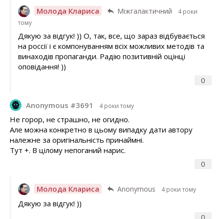
Молода Клариса
Міжгалактичний
4 роки
тому
Дякую за відгук! )) О, так, все, що зараз відбувається
на россії і є компонуванням всіх можливих методів та
винаходів пропаганди. Радію позитивній оцінці
оповідання! ))
0
Anonymous #3691
4 роки тому
Не горор, не страшно, не огидно.
Але можна конкретно в цьому випадку дати автору
належне за оригінальність принаймні.
Тут +. В цілому непоганий нарис.
0
Молода Клариса
Anonymous
4 роки тому
Дякую за відгук! ))
0