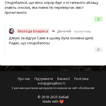
Сподобалося, що весь хорор йде з останнього абзацу
(навіть сноски), яка повністю перевертає зміст
прочитаного.
2
Молода Клариса
Дівчачий
4 роки тому
Дякую за відгук! Саме в цьому була основна ідея)
Радію, що сподобалось!
0
Про нас
Підтримати
Вакансії
Політика
конфіденційності
У разі використання матеріалів посилання на сайт обов'язкове
© 2018-2025 Бабай
Made with