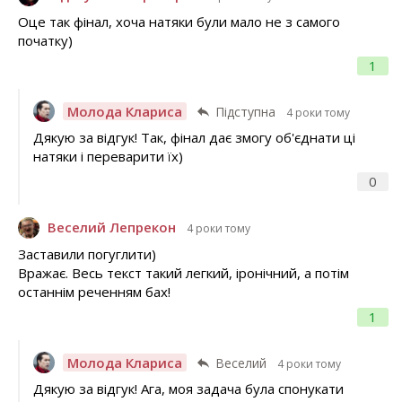
Оце так фінал, хоча натяки були мало не з самого
початку)
1
Молода Клариса
Підступна
4 роки тому
Дякую за відгук! Так, фінал дає змогу об'єднати ці
натяки і переварити їх)
0
Веселий Лепрекон
4 роки тому
Заставили погуглити)
Вражає. Весь текст такий легкий, іронічний, а потім
останнім реченням бах!
1
Молода Клариса
Веселий
4 роки тому
Дякую за відгук! Ага, моя задача була спонукати