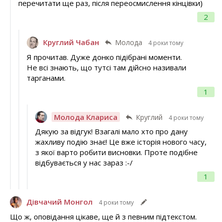
перечитати ще раз, після переосмислення кінцівки)
2
Круглий Чабан
Молода
4 роки тому
Я прочитав. Дуже донко підібрані моменти.
Не всі знають, що тутсі там дійсно називали
тарганами.
1
Молода Клариса
Круглий
4 роки тому
Дякую за відгук! Взагалі мало хто про дану
жахливу подію знає! Це вже історія нового часу,
з якої варто робити висновки. Проте подібне
відбувається у нас зараз :-/
1
Дівчачий Монгол
4 роки тому
Що ж, оповідання цікаве, ще й з певним підтекстом.