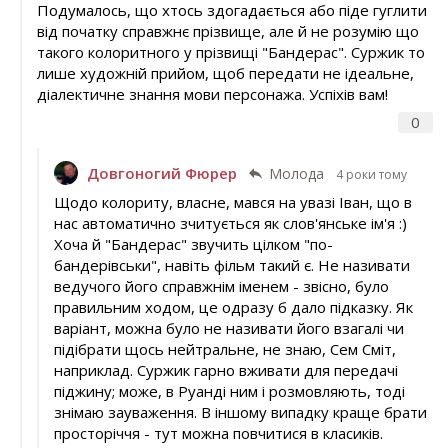
Подумалось, що хтось здогадається або піде гуглити
від початку справжнє прізвище, але й не розумію що
такого колоритного у прізвищі "Бандерас". Суржик то
лише художній прийом, щоб передати не ідеальне,
діалектичне знання мови персонажа. Успіхів вам!
0
Довгоногий Фюрер
Молода
4 роки тому
Щодо колориту, власне, мався на увазі Іван, що в
нас автоматично зчитується як слов'янське ім'я :)
Хоча й "Бандерас" звучить цілком "по-
бандерівськи", навіть фільм такий є. Не називати
ведучого його справжнім іменем - звісно, було
правильним ходом, це одразу б дало підказку. Як
варіант, можна було не називати його взагалі чи
підібрати щось нейтральне, не знаю, Сем Сміт,
наприклад. Суржик гарно вживати для передачі
піджину; може, в Руанді ним і розмовляють, тоді
знімаю зауваження. В іншому випадку краще брати
просторіччя - тут можна повчитися в класиків.