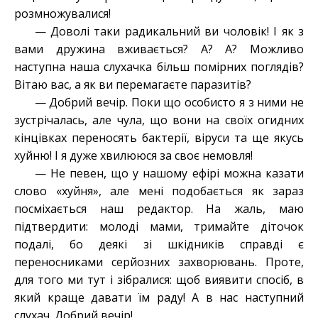
розмножувалися!
— Доволі таки радикальний ви чоловік! І як з
вами дружина вживається? А? А? Можливо
наступна наша слухачка більш помірних поглядів?
Вітаю вас, а як ви перемагаєте паразитів?
— Добрий вечір. Поки що особисто я з ними не
зустрічалась, але чула, що вони на своїх огидних
кінцівках переносять бактерії, віруси та ще якусь
хуйню! І я дуже хвилююся за своє немовля!
— Не певен, що у нашому ефірі можна казати
слово «хуйня», але мені подобається як зараз
посміхається наш редактор. На жаль, маю
підтвердити: молоді мами, тримайте діточок
подалі, бо деякі зі шкідників справді є
переносниками серйозних захворювань. Проте,
для того ми тут і зібралися: щоб виявити спосіб, в
який краще давати їм раду! А в нас наступний
слухач. Добрий вечір!