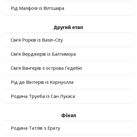
Рід Малфоїв із Вілтшира
Другий етап
Сім'я Рорків із Basin-City
Сім'я Верджерів із Балтимора
Сім'я Вангерів з острова Гедебю
Рід де Вінтерів із Корнуолла
Родина Труеба із Сан Лукаса
Фінал
Родина Татлів з Ерату