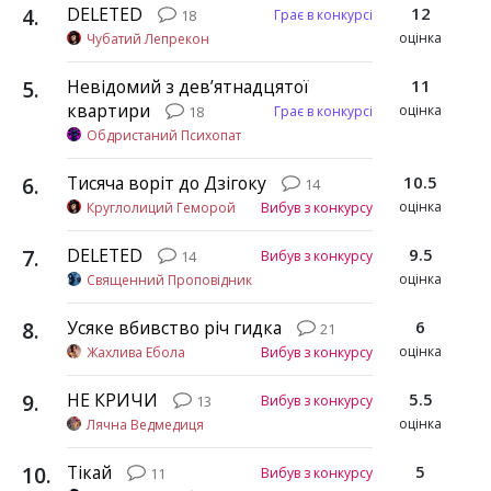
4
.
DELETED
12
Грає в конкурсі
18
оцінка
Чубатий Лепрекон
5
.
Невідомий з дев’ятнадцятої
11
квартири
оцінка
Грає в конкурсі
18
Обдристаний Психопат
6
.
Тисяча воріт до Дзігоку
10.5
14
оцінка
Круглолиций Геморой
Вибув з конкурсу
7
.
DELETED
9.5
Вибув з конкурсу
14
оцінка
Священний Проповідник
8
.
Усяке вбивство річ гидка
6
21
оцінка
Жахлива Ебола
Вибув з конкурсу
9
.
НЕ КРИЧИ
5.5
Вибув з конкурсу
13
оцінка
Лячна Ведмедиця
10
.
Тікай
5
Вибув з конкурсу
11