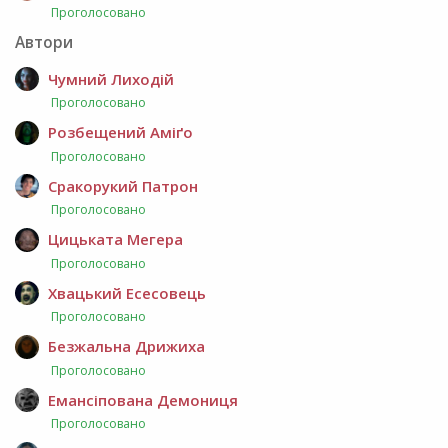
Проголосовано
Автори
Чумний Лиходій
Проголосовано
Розбещений Аміґо
Проголосовано
Сракорукий Патрон
Проголосовано
Цицьката Мегера
Проголосовано
Хвацький Есесовець
Проголосовано
Безжальна Дрижиха
Проголосовано
Емансіпована Демониця
Проголосовано