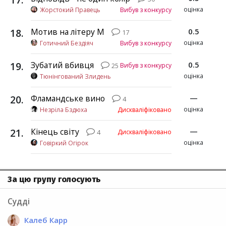
оцінка
Жорстокий Правець
Вибув з конкурсу
18
.
Мотив на літеру М
0.5
17
оцінка
Готичний Бездіяч
Вибув з конкурсу
19
.
Зубатий вбивця
0.5
Вибув з конкурсу
25
оцінка
Тюнінгований Злидень
20
.
Фламандське вино
—
4
оцінка
Незріла Бздюха
Дискваліфіковано
21
.
Кінець світу
—
Дискваліфіковано
4
оцінка
Говіркий Огірок
За цю групу голосують
Судді
Калеб Карр