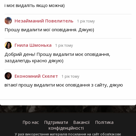
і моє видаліть якщо можна)
Незайманий Повелитель
1 рік тому
Прошу видалити мої оповідання. Дякую)
Гнила Шмонька
1 рік тому
Добрий день! Прошу видалити моє оповідання,
заздалегідь красно дякую)
Економний Скелет
1 рік тому
вітаю! прошу видалити моє оповідання з сайту, дякую
Про нас
Підтримати
Вакансії
Політика
конфіденційності
У разі використання матеріалів посилання на сайт обов'язкове