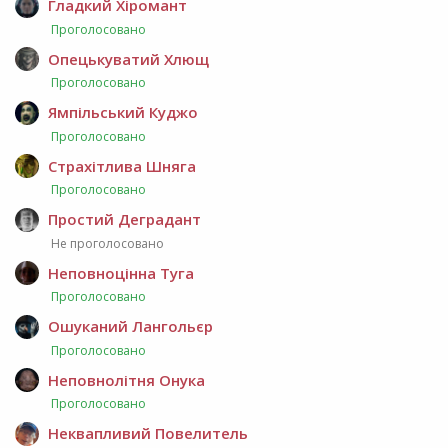
Гладкий Хіромант
Проголосовано
Опецькуватий Хлющ
Проголосовано
Ямпільський Куджо
Проголосовано
Страхітлива Шняга
Проголосовано
Простий Деградант
Не проголосовано
Неповноцінна Туга
Проголосовано
Ошуканий Лангольєр
Проголосовано
Неповнолітня Онука
Проголосовано
Неквапливий Повелитель