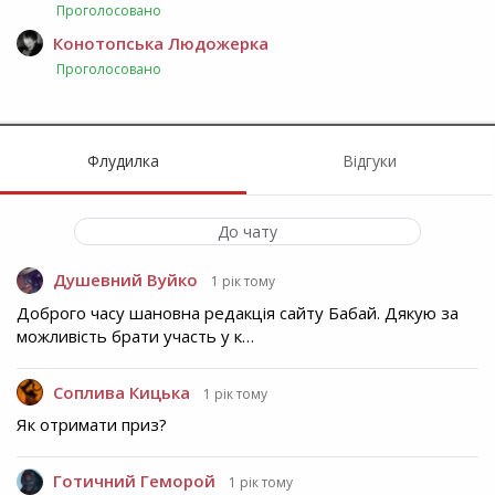
Проголосовано
Конотопська Людожерка
Проголосовано
Флудилка
Відгуки
До чату
Душевний Вуйко
1 рік тому
Доброго часу шановна редакція сайту Бабай. Дякую за
можливість брати участь у к…
Соплива Кицька
1 рік тому
Як отримати приз?
Готичний Геморой
1 рік тому