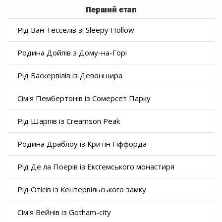
Перший етап
Рід Ван Тесселів зі Sleepy Hollow
Родина Дойлів з Дому-на-Горі
Рід Баскервілів із Девоншира
Сім'я Пембертонів із Сомерсет Парку
Рід Шарпів із Creamson Peak
Родина Драблоу із Критін Гіффорда
Рід Де ла Поерів із Ексгемського монастиря
Рід Отісів із Кентервільського замку
Сім'я Вейнів із Gotham-city