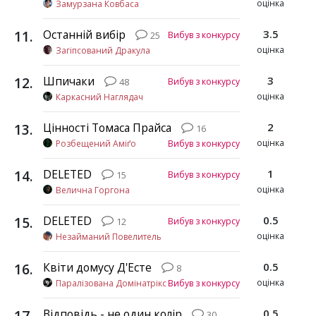
оцінка
Замурзана Ковбаса
11
.
Останній вибір
3.5
Вибув з конкурсу
25
оцінка
Загіпсований Дракула
12
.
Шпичаки
3
Вибув з конкурсу
48
оцінка
Каркасний Наглядач
13
.
Цінності Томаса Прайса
2
16
оцінка
Розбещений Аміґо
Вибув з конкурсу
14
.
DELETED
1
Вибув з конкурсу
15
оцінка
Велична Горгона
15
.
DELETED
0.5
Вибув з конкурсу
12
оцінка
Незайманий Повелитель
16
.
Квіти домусу Д'Есте
0.5
8
оцінка
Паралізована Домінатрікс
Вибув з конкурсу
17
.
Відповідь - не один колір
0.5
30