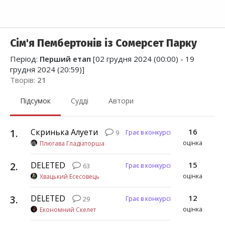
Сім'я Пембертонів із Сомерсет Парку
Період:
Перший етап
[02 грудня 2024 (00:00) - 19
грудня 2024 (20:59)]
Творів:
21
Підсумок
Судді
Автори
1
.
Скринька Алуети
16
Грає в конкурсі
9
оцінка
Плюгава Гладіаторша
2
.
DELETED
15
Грає в конкурсі
63
оцінка
Хвацький Есесовець
3
.
DELETED
12
Грає в конкурсі
29
оцінка
Економний Скелет