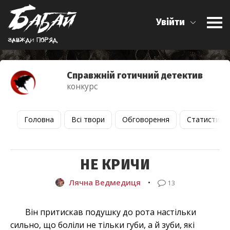
Увійти
Завжди поряд
Справжній готичний детектив
конкурс
Головна
Всі твори
Обговорення
Статистика
НЕ КРИЧИ
Лячна Ведмедиця
•
13
Він притискав подушку до рота настільки
сильно, що боліли не тільки губи, а й зуби, які