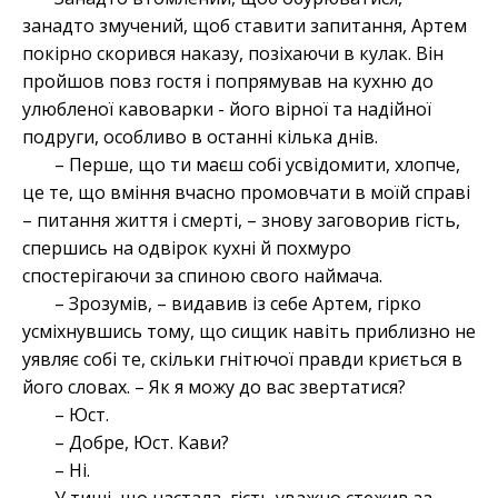
занадто змучений, щоб ставити запитання, Артем
покірно скорився наказу, позіхаючи в кулак. Він
пройшов повз гостя і попрямував на кухню до
улюбленої кавоварки - його вірної та надійної
подруги, особливо в останні кілька днів.
– Перше, що ти маєш собі усвідомити, хлопче,
це те, що вміння вчасно промовчати в моїй справі
– питання життя і смерті, – знову заговорив гість,
спершись на одвірок кухні й похмуро
спостерігаючи за спиною свого наймача.
– Зрозумів, – видавив із себе Артем, гірко
усміхнувшись тому, що
сищик
навіть приблизно не
уявляє собі те, скільки гнітючої правди криється в
його словах. – Як я можу до вас звертатися?
– Юст.
– Добре, Юст. Кави?
– Ні.