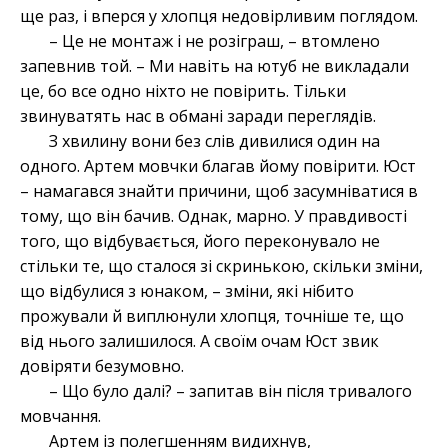
ще раз, і вперся у хлопця недовірливим поглядом.
– Це не монтаж і не розіграш, – втомлено
запевнив той. – Ми навіть на ютуб не викладали
це, бо все одно ніхто не повірить. Тільки
звинуватять нас в обмані заради переглядів.
З хвилину вони без слів дивилися один на
одного. Артем мовчки благав йому повірити. Юст
– намагався знайти причини, щоб засумніватися в
тому, що він бачив. Однак, марно. У правдивості
того, що відбувається, його переконувало не
стільки те, що сталося зі скринькою, скільки зміни,
що відбулися з юнаком, – зміни, які нібито
прожували й виплюнули хлопця, точніше те, що
від нього залишилося. А своїм очам Юст звик
довіряти безумовно.
– Що було далі? – запитав він після тривалого
мовчання.
Артем із полегшенням видихнув,