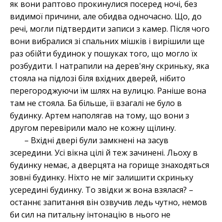
як вони раптово прокинулися посеред ночі, без
видимої причини, але обидва одночасно. Що, до
речі, могли підтвердити записи з камер. Після чого
вони вибралися зі спальних мішків і вирішили ще
раз обійти будинок у пошуках того, що могло їх
розбудити. І натрапили на дерев'яну скриньку, яка
стояла на підлозі біля вхідних дверей, нібито
перегороджуючи їм шлях на вулицю. Раніше вона
там не стояла. Ба більше, її взагалі не було в
будинку. Артем наполягав на тому, що вони з
другом перевірили мало не кожну щілину.
– Вхідні двері були замкнені на засув
зсередини. Усі вікна цілі й теж зачинені. Льоху в
будинку немає, а дверцята на горище знаходяться
зовні будинку. Ніхто не міг залишити скриньку
усередині будинку. То звідки ж вона взялася? –
останнє запитання він озвучив ледь чутно, немов
би сил на питальну інтонацію в нього не