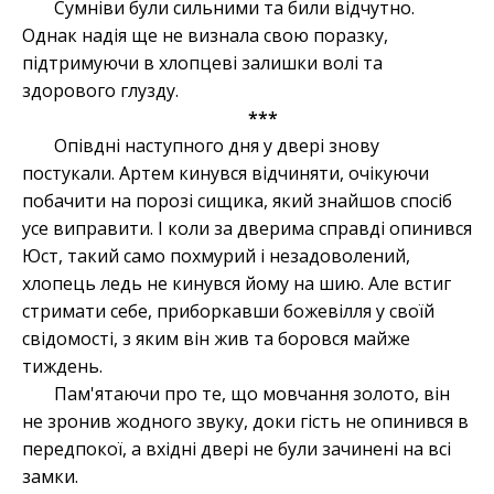
Сумніви були сильними та били відчутно.
Однак надія ще не визнала свою поразку,
підтримуючи в хлопцеві залишки волі та
здорового глузду.
***
Опівдні наступного дня у двері знову
постукали. Артем кинувся відчиняти, очікуючи
побачити на порозі
сищика
, який знайшов спосіб
усе виправити. І коли за дверима справді опинився
Юст, такий само похмурий і незадоволений,
хлопець ледь не кинувся йому на шию. Але встиг
стримати себе, приборкавши божевілля у своїй
свідомості, з яким він жив та боровся майже
тиждень.
Пам'ятаючи про те, що мовчання золото, він
не зронив жодного звуку, доки гість не опинився в
передпокої, а вхідні двері не були зачинені на всі
замки.