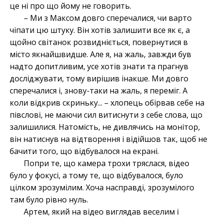
це ні про що йому не говорить.
– Ми з Максом довго сперечалися, чи варто
чіпати цю штуку. Він хотів залишити все як є, а
щойно світанок розвидніється, повернутися в
місто якнайшвидше. Але я, на жаль, завжди був
надто допитливим, усе хотів знати та прагнув
досліджувати, тому вирішив інакше. Ми довго
сперечалися і, знову-таки на жаль, я переміг. А
коли відкрив скриньку... – хлопець обірвав себе на
півслові, не маючи сил витиснути з себе слова, що
залишилися. Натомість, не дивлячись на монітор,
він натиснув на відтворення і відійшов так, щоб не
бачити того, що відбувалося на екрані.
Попри те, що камера трохи тряслася, відео
було у фокусі, а тому те, що відбувалося, було
цілком зрозумілим. Хоча насправді, зрозумілого
там було рівно нуль.
Артем, який на відео виглядав веселим і