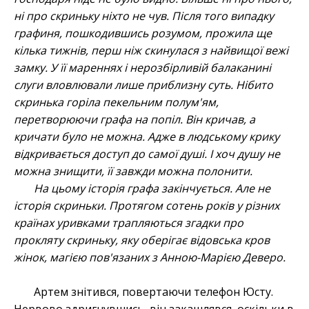
ні про скриньку ніхто не чув. Після того випадку
графиня, пошкодившись розумом, прожила ще
кілька тижнів, перш ніж скинулася з найвищої вежі
замку. У її мареннях і нерозбірливій балаканині
слуги вловлювали лише приблизну суть. Нібито
скринька горіла пекельним полум'ям,
перетворюючи графа на попіл. Він кричав, а
кричати було не можна. Адже в людському крику
відкривається доступ до самої душі. І хоч душу не
можна знищити, її завжди можна полонити.
На цьому історія графа закінчується. Але не
історія скриньки. Протягом сотень років у різних
країнах уривками трапляються згадки про
прокляту скриньку, яку оберігає відовська кров
жінок, магією пов'язаних з Анною-Марією Деверо.
Артем знітився, повертаючи телефон Юсту.