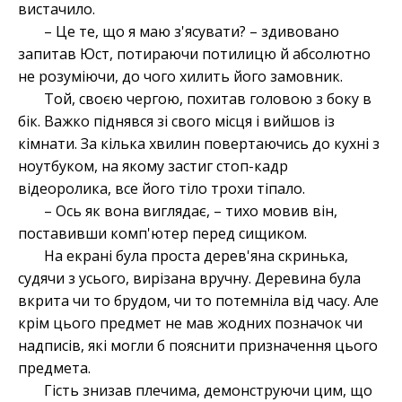
вистачило.
– Це те, що я маю з'ясувати? – здивовано
запитав Юст, потираючи потилицю й абсолютно
не розуміючи, до чого хилить його замовник.
Той, своєю чергою, похитав головою з боку в
бік. Важко піднявся зі свого місця і вийшов із
кімнати. За кілька хвилин повертаючись до кухні з
ноутбуком, на якому застиг стоп-кадр
відеоролика, все його тіло трохи тіпало.
– Ось як вона виглядає, – тихо мовив він,
поставивши комп'ютер перед
сищиком.
На екрані була проста дерев'яна скринька,
судячи з усього, вирізана вручну. Деревина була
вкрита чи то брудом, чи то потемніла від часу. Але
крім цього предмет не мав жодних позначок чи
надписів, які могли б пояснити призначення цього
предмета.
Гість знизав плечима, демонструючи цим, що