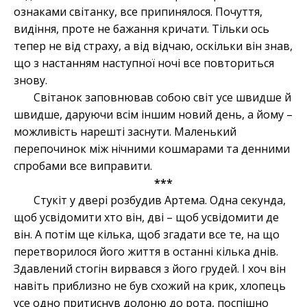
ознаками світанку, все припинялося. Почуття,
видіння, проте не бажання кричати. Тільки ось
тепер не від страху, а від відчаю, оскільки він знав,
що з настанням наступної ночі все повториться
знову.
Світанок заповнював собою світ усе швидше й
швидше, даруючи всім іншим новий день, а йому –
можливість нарешті заснути. Маленький
перепочинок між нічними кошмарами та денними
спробами все виправити.
***
Стукіт у двері розбудив Артема. Одна секунда,
щоб усвідомити хто він, дві – щоб усвідомити де
він. А потім ще кілька, щоб згадати все те, на що
перетворилося його життя в останні кілька днів.
Здавлений стогін вирвався з його грудей. І хоч він
навіть приблизно не був схожий на крик, хлопець
усе одно притиснув долоню до рота, поспішно