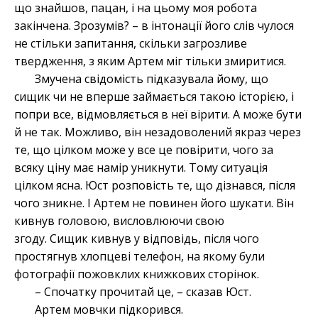
що знайшов, пацан, і на цьому моя робота
закінчена. Зрозумів? – в інтонації його слів чулося
не стільки запитання, скільки загрозливе
твердження, з яким Артем міг тільки змиритися.
Змучена свідомість підказувала йому, що
сищик
чи не вперше займається такою історією, і
попри все, відмовляється в неї вірити. А може бути
й не так. Можливо, він незадоволений якраз через
те, що цілком може у все це повірити, чого за
всяку ціну має намір уникнути. Тому ситуація
цілком ясна. Юст розповість те, що дізнався, після
чого зникне. І Артем не повинен його шукати. Він
кивнув головою, висловлюючи свою
згоду. Сищик кивнув у відповідь, після чого
простягнув хлопцеві телефон, на якому були
фотографії пожовклих книжкових сторінок.
– Спочатку прочитай це, – сказав Юст.
Артем мовчки підкорився.