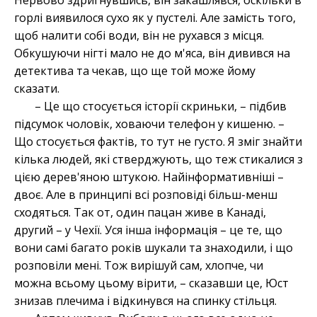
Нервово здригнувшись, він закашлявся, оскільки в
горлі виявилося сухо як у пустелі. Але замість того,
щоб налити собі води, він не рухався з місця.
Обкушуючи нігті мало не до м'яса, він дивився на
детектива та чекав, що ще той може йому
сказати.
– Це що стосується історії скриньки, – підбив
підсумок чоловік, ховаючи телефон у кишеню. –
Що стосується фактів, то тут не густо. Я зміг знайти
кілька людей, які стверджують, що теж стикалися з
цією дерев'яною штукою. Найінформативніші –
двоє. Але в принципі всі розповіді більш-менш
сходяться. Так от, один пацан живе в Канаді,
другий – у Чехії. Уся інша інформація – це те, що
вони самі багато років шукали та знаходили, і що
розповіли мені. Тож вирішуй сам, хлопче, чи
можна всьому цьому вірити, – сказавши це, Юст
знизав плечима і відкинувся на спинку стільця.