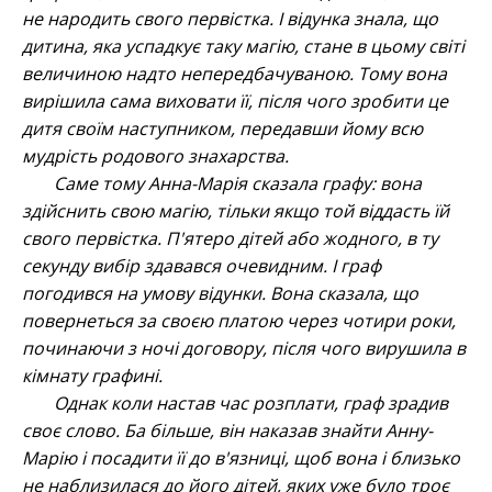
не народить свого первістка. І відунка знала, що
дитина, яка успадкує таку магію, стане в цьому світі
величиною надто непередбачуваною. Тому вона
вирішила сама виховати її, після чого зробити це
дитя своїм наступником, передавши йому всю
мудрість родового знахарства.
Саме тому Анна-Марія сказала графу: вона
здійснить свою магію, тільки якщо той віддасть їй
свого первістка. П'ятеро дітей або жодного, в ту
секунду вибір здавався очевидним. І граф
погодився на умову відунки. Вона сказала, що
повернеться за своєю платою через чотири роки,
починаючи з ночі договору, після чого вирушила в
кімнату графині.
Однак коли настав час розплати, граф зрадив
своє слово. Ба більше, він наказав знайти Анну-
Марію і посадити її до в'язниці, щоб вона і близько
не наблизилася до його дітей, яких уже було троє