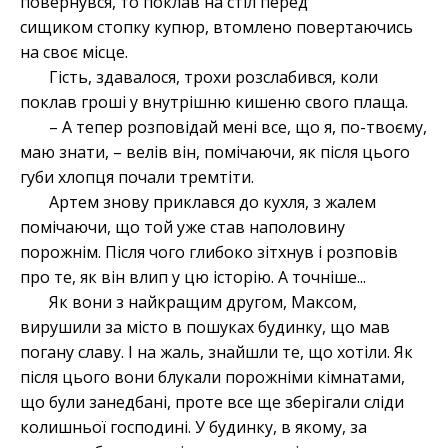
повернувся, то поклав на стіл перед
сищиком
стопку купюр, втомлено повертаючись
на своє місце.
Гість, здавалося, трохи розслабився, коли
поклав гроші у внутрішню кишеню свого плаща.
– А тепер розповідай мені все, що я, по-твоєму,
маю знати, – велів він, помічаючи, як після цього
губи хлопця почали тремтіти.
Артем знову приклався до кухля, з жалем
помічаючи, що той уже став наполовину
порожнім. Після чого глибоко зітхнув і розповів
про те, як він влип у цю історію. А точніше...
Як вони з найкращим другом, Максом,
вирушили за місто в пошуках будинку, що мав
погану славу. І на жаль, знайшли те, що хотіли. Як
після цього вони блукали порожніми кімнатами,
що були занедбані, проте все ще зберігали сліди
колишньої господині. У будинку, в якому, за