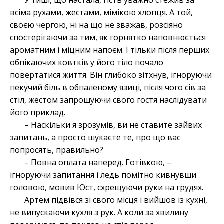
У тиші, що настала, гість уважно стежив за
всіма рухами, жестами, мімікою хлопця. А той,
своєю чергою, ні на що не зважав, розсіяно
спостерігаючи за тим, як горнятко наповнюється
ароматним і міцним напоєм. І тільки після перших
обпікаючих ковтків у його тіло почало
повертатися життя. Він глибоко зітхнув, ігноруючи
пекучий біль в обпаленому язиці, після чого сів за
стіл, жестом запрошуючи свого гостя наслідувати
його приклад.
– Наскільки я зрозумів, ви не ставите зайвих
запитань, а просто шукаєте те, про що вас
попросять, правильно?
– Повна оплата наперед. Готівкою, –
ігноруючи запитання і ледь помітно кивнувши
головою, мовив Юст, схрещуючи руки на грудях.
Артем підвівся зі свого місця і вийшов із кухні,
не випускаючи кухля з рук. А коли за хвилину