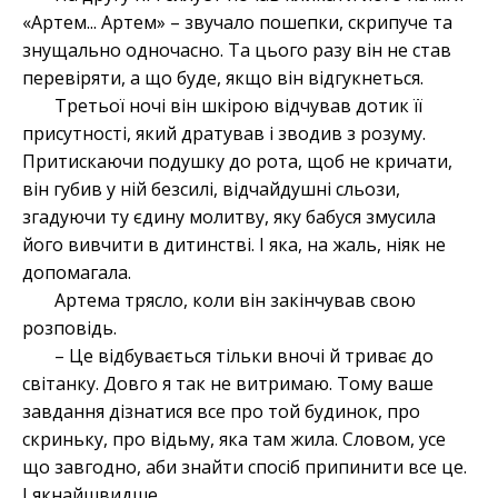
«Артем... Артем» – звучало пошепки, скрипуче та
знущально одночасно. Та цього разу він не став
перевіряти, а що буде, якщо він відгукнеться.
Третьої ночі він шкірою відчував дотик її
присутності, який дратував і зводив з розуму.
Притискаючи подушку до рота, щоб не кричати,
він губив у ній безсилі, відчайдушні сльози,
згадуючи ту єдину молитву, яку бабуся змусила
його вивчити в дитинстві. І яка, на жаль, ніяк не
допомагала.
Артема трясло, коли він закінчував свою
розповідь.
– Це відбувається тільки вночі й триває до
світанку. Довго я так не витримаю. Тому ваше
завдання дізнатися все про той будинок, про
скриньку, про відьму, яка там жила. Словом, усе
що завгодно, аби знайти спосіб припинити все це.
І якнайшвидше.