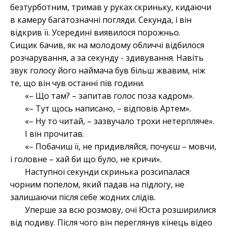
безтурботним, тримав у руках скриньку, кидаючи
в камеру багатозначні погляди. Секунда, і він
відкрив її. Усередині виявилося порожньо.
Сищик бачив, як на молодому обличчі відбилося
розчарування, а за секунду - здивування. Навіть
звук голосу його наймача був більш жвавим, ніж
те, що він чув останні пів години.
«– Що там? – запитав голос поза кадром».
«– Тут щось написано, – відповів Артем».
«– Ну то читай, – зазвучало трохи нетерпляче».
І він прочитав.
«– Побачиш її, не придивляйся, почуєш – мовчи,
і головне – хай би що було, не кричи».
Наступної секунди скринька розсипалася
чорним попелом, який падав на підлогу, не
залишаючи після себе жодних слідів.
Уперше за всю розмову, очі Юста розширилися
від подиву. Після чого він переглянув кінець відео