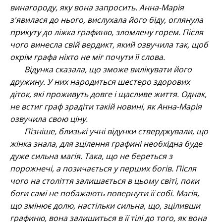
винагороду, яку вона запросить. Анна-Марія
з'явилася до нього, вислухала його біду, оглянула
прикуту до ліжка графиню, зломлену горем. Після
чого винесла свій вердикт, який озвучила так, щоб
окрім графа ніхто не міг почути її слова.
Відунка сказала, що зможе вилікувати його
дружину. У них народиться шестеро здорових
діток, які проживуть довге і щасливе життя. Однак,
не встиг граф зрадіти такій новині, як Анна-Марія
озвучила свою ціну.
Пізніше, близькі учні відунки стверджували, що
жінка знала, для зцілення графині необхідна буде
дуже сильна магія. Така, що не береться з
порожнечі, а позичається у перших богів. Після
чого на століття залишається в цьому світі, поки
боги самі не побажають повернути її собі. Магія,
що змінює долю, настільки сильна, що, зціливши
графиню, вона залишиться в її тілі до того, як вона