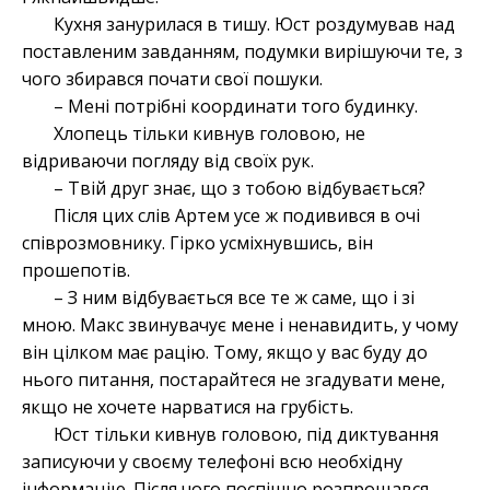
Кухня занурилася в тишу. Юст роздумував над
поставленим завданням, подумки вирішуючи те, з
чого збирався почати свої пошуки.
– Мені потрібні координати того будинку.
Хлопець тільки кивнув головою, не
відриваючи погляду від своїх рук.
– Твій друг знає, що з тобою відбувається?
Після цих слів Артем усе ж подивився в очі
співрозмовнику. Гірко усміхнувшись, він
прошепотів.
– З ним відбувається все те ж саме, що і зі
мною. Макс звинувачує мене і ненавидить, у чому
він цілком має рацію. Тому, якщо у вас буду до
нього питання, постарайтеся не згадувати мене,
якщо не хочете нарватися на грубість.
Юст тільки кивнув головою, під диктування
записуючи у своєму телефоні всю необхідну
інформацію. Після чого поспішно розпрощався,