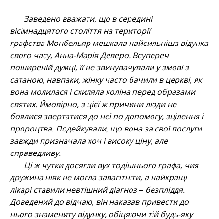
Заведено вважати, що в середині
вісімнадцятого століття на території
графства Монбельяр мешкала найсильніша відунка
свого часу, Анна-Марія Деверо. Всупереч
поширеній думці, її не звинувачували у змові з
сатаною, навпаки, жінку часто бачили в церкві, як
вона молилася і схиляла коліна перед образами
святих. Ймовірно, з цієї ж причини люди не
боялися звертатися до неї по допомогу, зцілення і
пророцтва. Подейкували, що вона за свої послуги
завжди призначала хоч і високу ціну, але
справедливу.
Ці ж чутки досягли вух тодішнього графа, чия
дружина ніяк не могла завагітніти, а найкращі
лікарі ставили невтішний діагноз
–
безпліддя.
Доведений до відчаю, він наказав привести до
нього знамениту відунку, обіцяючи тій будь-яку