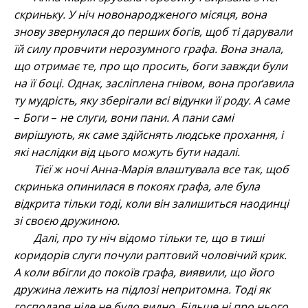
скриньку. У ніч новонародженого місяця, вона
знову звернулася до перших богів, щоб ті дарували
їй силу провчити нерозумного графа. Вона знала,
що отримає те, про що просить, боги завжди були
на її боці. Однак, засліплена гнівом, вона проґавила
ту мудрість, яку зберігали всі відунки її роду. А саме
–
Боги
–
не слуги, вони пани. А пани самі
вирішують, як саме здійснять людське прохання, і
які наслідки від цього можуть бути надалі.
Тієї ж ночі Анна-Марія влаштувала все так, щоб
скринька опинилася в покоях графа, але була
відкрита тільки тоді, коли він залишиться наодинці
зі своєю дружиною.
Далі, про ту ніч відомо тільки те, що в тиші
коридорів слуги почули раптовий чоловічий крик.
А коли вбігли до покоїв графа, виявили, що його
дружина лежить на підлозі непритомна. Тоді як
господаря ніде не було видно. Більше ні про нього,