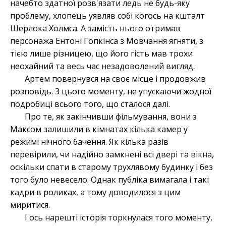
начебто здатної розв'язати ледь не будь-яку
проблему, хлопець уявляв собі когось на кшталт
Шерлока Холмса. А замість нього отримав
персонажа Ентоні Гопкінса з Мовчання ягняти, з
тією лише різницею, що його гість мав трохи
неохайний та весь час незадоволений вигляд.
Артем повернувся на своє місце і продовжив
розповідь. З цього моменту, не упускаючи жодної
подробиці всього того, що сталося далі.
Про те, як закінчивши фільмування, вони з
Максом залишили в кімнатах кілька камер у
режимі нічного бачення. Як кілька разів
перевірили, чи надійно замкнені всі двері та вікна,
оскільки спати в старому трухлявому будинку і без
того було невесело. Однак публіка вимагала і такі
кадри в роликах, а тому доводилося з цим
миритися.
І ось нарешті історія торкнулася того моменту,