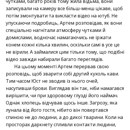
чутками, багато років тому жила відьма, вони
записували на камеру все більш-менш цікаве, щоб
потім змонтувати та викласти відео на ютуб. Не
упускаючи подробиць, Артем розповідав, як вони
спеціально нагнітали атмосферу чутками й
домислами, водночас намагаючись не іржати
конем кожні кілька хвилин, оскільки самі в усе це
не вірили. А займалися цим тільки тому, що подібні
відео завжди набирали багато переглядів.
На цьому моменті Артем перервав свою
розповідь, щоб зварити собі другий кухоль кави.
Тим часом Юст не зводив із нього очей,
насупивши брови. Виглядав він так, ніби намагався
вирішити, чи при здоровому глузді його наймач.
Однак хлопець відчував щось інше. Загрозу, яка
лунала від його гостя, нібито він повертався
спиною не до людини, а до дикої тварини. Коли на
просторах даркнету спливли контакти людини,