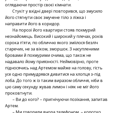
оглядаючи простір своєї кімнати.
Стукіт у вхідні двері повторився, що змусило
його стягнути своє змучене тіло з ліжка і
направити його в коридор.
На порозі його квартири стояв похмурий
незнайомець. Високий і широкий у плечах, років
сорока п'яти, по обличчю якого зміїлося безліч
старечих, не за віком, зморшок. З насупленими
бровами й похмурими очима, що також не
надавало йому приязності. Неймовірно, проте
підносячись над Артемом майже на голову, гість
усе одно примудрявся дивитися на хлопця з-під
лоба. До того ж із таким виразом обличчя, ніби в
цю саму секунду жував лимон і ніяк не міг його
проковтнути.
– Ви до кого? – пригнічуючи позіхання, запитав
Артем.
– Ми говорили вчора телефоном, – коротко