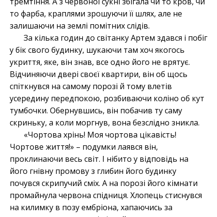
тремтіння. А з червоної сукні збігала чи то кров, чи
то фарба, краплями зрошуючи її шлях, але не
залишаючи на землі помітних слідів.
За кілька годин до світанку Артем здався і побіг
у бік свого будинку, шукаючи там хоч якогось
укриття, яке, він знав, все одно його не врятує.
Відчиняючи двері своєї квартири, він об щось
спіткнувся на самому порозі й тому влетів
усередину передпокою, розбиваючи коліно об кут
тумбочки. Обернувшись, він побачив ту саму
скриньку, а коли моргнув, вона безслідно зникла.
«Чортова хрінь! Моя чортова цікавість!
Чортове життя!» – подумки лаявся він,
проклинаючи весь світ. І нібито у відповідь на
його гнівну промову з глибин його будинку
почувся скрипучий сміх. А на порозі його кімнати
промайнула червона спідниця. Хлопець стиснувся
на килимку в позу ембріона, хапаючись за