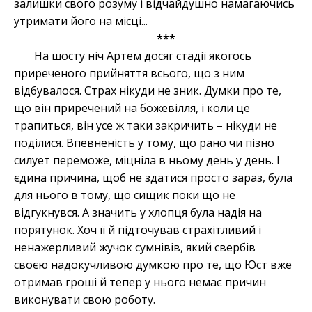
залишки свого розуму і відчайдушно намагаючись
утримати його на місці...
***
На шосту ніч Артем досяг стадії якогось
приреченого прийняття всього, що з ним
відбувалося. Страх нікуди не зник. Думки про те,
що він приречений на божевілля, і коли це
трапиться, він усе ж таки закричить – нікуди не
поділися. Впевненість у тому, що рано чи пізно
силует переможе, міцніла в ньому день у день. І
єдина причина, щоб не здатися просто зараз, була
для нього в тому, що
сищик
поки що не
відгукнувся. А значить у хлопця була надія на
порятунок. Хоч її й підточував страхітливий і
ненажерливий жучок сумнівів, який свербів
своєю надокучливою думкою про те, що Юст вже
отримав гроші й тепер у нього немає причин
виконувати свою роботу.