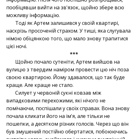
пообіцявши вийти на зв'язок, щойно збере всю
можливу інформацію.
Тоді як Артем залишився у своїй квартирі,
наскрізь просоченій страхом. У тиші, яка слугувала
німою обіцянкою того, що мало знову трапитися
цієї ночі.
***
Щойно почало сутеніти, Артем вийшов на
вулицю з твердим наміром провести цю ніч поза
своєю квартирою. Йому здавалося, що так буде
краще. Але краще не стало.
Силует у червоній сукні ковзав між
випадковими перехожими, які нічого не
помічаючи, поспішали у своїх справах. Вона знову
почала кликати його на ім'я, але тільки не
пошепки, а десятком різних голосів. Через що він
був змушений постійно обертатися, побоюючись