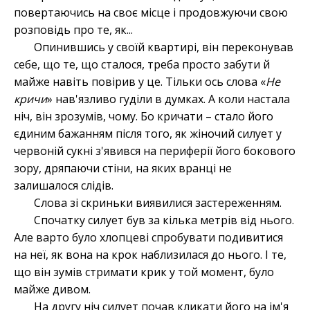
повертаючись на своє місце і продовжуючи свою
розповідь про те, як...
Опинившись у своїй квартирі, він переконував
себе, що те, що сталося, треба просто забути й
майже навіть повірив у це. Тільки ось слова «
Не
кричи
» нав'язливо гуділи в думках. А коли настала
ніч, він зрозумів, чому. Бо кричати – стало його
єдиним бажанням після того, як жіночий силует у
червоній сукні з'явився на периферії його бокового
зору, дряпаючи стіни, на яких вранці не
залишалося слідів.
Слова зі скриньки виявилися застереженням.
Спочатку силует був за кілька метрів від нього.
Але варто було хлопцеві спробувати подивитися
на неї, як вона на крок наблизилася до нього. І те,
що він зумів стримати крик у той момент, було
майже дивом.
На другу ніч силует почав кликати його на ім'я