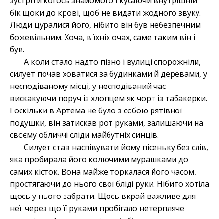
зустріти когось знайомого і кусаючи внутрішній
бік щоки до крові, щоб не видати жодного звуку.
Люди цуралися його, нібито він був небезпечним
божевільним. Хоча, в їхніх очах, саме таким він і
був.
А коли стало надто пізно і вулиці спорожніли,
силует почав ховатися за будинками й деревами, у
несподіваному місці, у несподіваний час
вискакуючи поруч із хлопцем як чорт із табакерки.
І оскільки в Артема не було з собою рятівної
подушки, він затискав рот руками, залишаючи на
своєму обличчі сліди майбутніх синців.
Силует став наспівувати йому пісеньку без слів,
яка пробирала його колючими мурашками до
самих кісток. Вона майже торкалася його часом,
простягаючи до нього свої бліді руки. Нібито хотіла
щось у нього забрати. Щось вкрай важливе для
неї, через що її руками пробігало нетерпляче