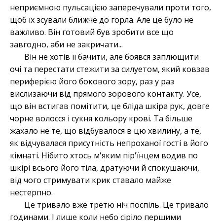
неприємною пульсацією заперечували проти того,
щоб їх зсували ближче до горла. Але це було не
важливо. Він готовий був зробити все що
завгодно, аби не закричати...
Він не хотів її бачити, але боявся заплющити
очі та перестати стежити за силуетом, який ковзав
периферією його бокового зору, раз у раз
вислизаючи від прямого зорового контакту. Усе,
що він встигав помітити, це бліда шкіра рук, довге
чорне волосся і сукня кольору крові. Та більше
жахало не те, що відбувалося в цю хвилину, а те,
як відчувалася присутність непроханої гості в його
кімнаті. Нібито хтось м'яким пір'їнцем водив по
шкірі всього його тіла, дратуючи й спокушаючи,
від чого стримувати крик ставало майже
нестерпно.
Це тривало вже третю ніч поспіль. Це тривало
годинами. І лише коли небо сіріло першими