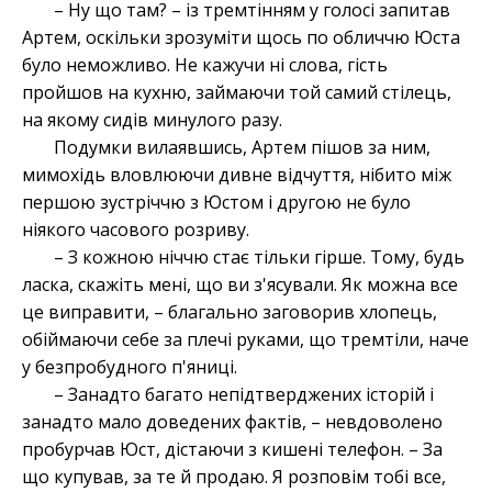
– Ну що там? – із тремтінням у голосі запитав
Артем, оскільки зрозуміти щось по обличчю Юста
було неможливо. Не кажучи ні слова, гість
пройшов на кухню, займаючи той самий стілець,
на якому сидів минулого разу.
Подумки вилаявшись, Артем пішов за ним,
мимохідь вловлюючи дивне відчуття, нібито між
першою зустріччю з Юстом і другою не було
ніякого часового розриву.
– З кожною ніччю стає тільки гірше. Тому, будь
ласка, скажіть мені, що ви з'ясували. Як можна все
це виправити, – благально заговорив хлопець,
обіймаючи себе за плечі руками, що тремтіли, наче
у безпробудного п'яниці.
– Занадто багато непідтверджених історій і
занадто мало доведених фактів, – невдоволено
пробурчав Юст, дістаючи з кишені телефон. – За
що купував, за те й продаю. Я розповім тобі все,