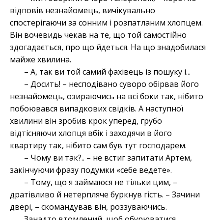
відповів незнайомець, вичікувально
спостерігаючи за сонним і розпатланим хлопцем.
Він вочевидь чекав на те, що той самостійно
здогадається, про що йдеться. На що знадобилася
майже хвилина.
– А, так ви той самий фахівець із пошуку і...
– Досить! – несподівано суворо обірвав його
незнайомець, озираючись на всі боки так, нібито
побоювався випадкових свідків. А наступної
хвилини він зробив крок уперед, грубо
відтісняючи хлопця вбік і заходячи в його
квартиру так, нібито сам був тут господарем.
– Чому ви так?.. – не встиг запитати Артем,
закінчуючи фразу подумки «себе ведете».
– Тому, що я займаюся не тільки цим, –
дратівливо й нетерпляче буркнув гість. – Зачини
двері, – скомандував він, роззуваючись.
Занадто втомлений, щоб обурюватися,