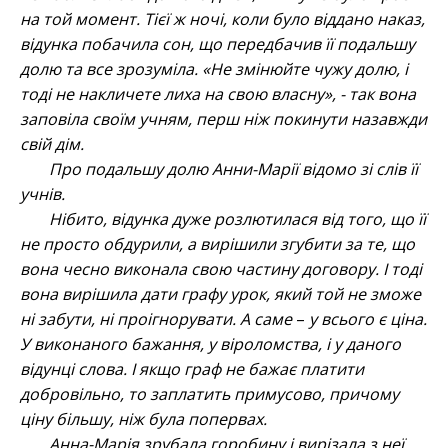
на той момент. Тієї ж ночі, коли було віддано наказ,
відунка побачила сон, що передбачив її подальшу
долю та все зрозуміла. «Не змінюйте чужу долю, і
тоді не накличете лиха на свою власну», - так вона
заповіла своїм учням, перш ніж покинути назавжди
свій дім.
Про подальшу долю Анни-Марії відомо зі слів її
учнів.
Нібито, відунка дуже розлютилася від того, що її
не просто обдурили, а вирішили згубити за те, що
вона чесно виконала свою частину договору. І тоді
вона вирішила дати графу урок, який той не зможе
ні забути, ні проігнорувати. А саме
–
у всього є ціна.
У виконаного бажання, у віроломства, і у даного
відунці слова. І якщо граф не бажає платити
добровільно, то заплатить примусово, причому
ціну більшу, ніж була попервах.
Анна-Марія зрубала горобину і вирізала з неї