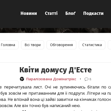
Новини
Статті
Блоґ
Подкасти
Головна
Всі твори
Обговорення
Статистика
Квіти домусу Д'Есте
Паралізована Домінатрікс
•
8
 перечитувала лист. Очі не зупиняючись бігали по с
був зовсім не притаманним для її подруги. Літери на 
ова. Не впізнай вона ці зайві завитки на кінчиках голос
 зовсім. Але він точно був написаний нею.