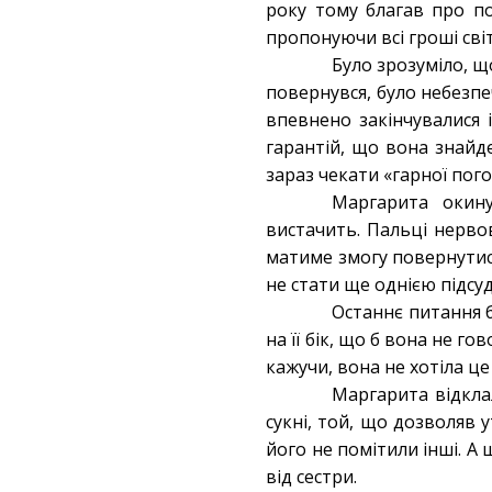
року тому благав про по
пропонуючи всі гроші сві
Було зрозуміло, щ
повернувся, було небезпе
впевнено закінчувалися 
гарантій, що вона знайде
зараз чекати «гарної пого
Маргарита окин
вистачить. Пальці нервов
матиме змогу повернутис
не стати ще однією підс
Останнє питання б
на її бік, що б вона не го
кажучи, вона не хотіла ц
Маргарита відкла
сукні, той, що дозволяв
його не помітили інші. А 
від сестри.