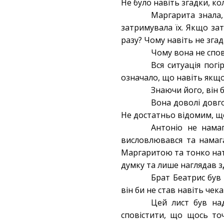
Не було навіть згадки, к
Маргарита знала,
затримувала їх. Якщо зат
разу? Чому навіть не зга
Чому вона не спо
Вся ситуація погі
означало, що навіть якщо 
Знаючи його, він б
Вона доволі довг
Не достатньо відомим, що
Антоніо не нама
висловлювався та намага
Маргаритою та тонко нат
думку та лише наглядав з
Брат Беатрис був 
він би не став навіть че
Цей лист був над
сповістити, що щось то