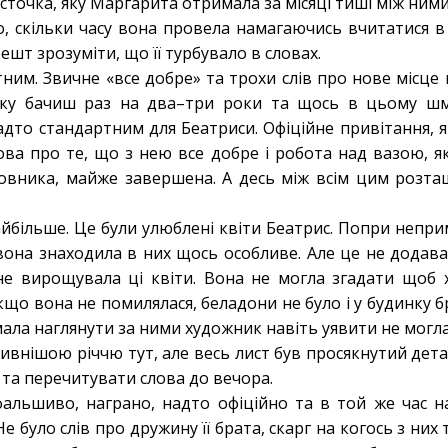
істочка, яку Маргарита отримала за місяці тиші між ними
о, скільки часу вона провела намагаючись вчитатися в
ешт зрозуміти, що її турбувало в словах.
ним. Звичне «все добре» та трохи слів про нове місце 
яку бачиш раз на два–три роки та щось в цьому шм
дто стандартним для Беатриси. Офіційне привітання, яке 
ова про те, що з нею все добре і робота над вазою, як
мовника, майже завершена. А десь між всім цим розта
айбільше. Це були улюблені квіти Беатрис. Попри непр
 вона знаходила в них щось особливе. Але це не додав
не вирощувала ці квіти. Вона не могла згадати щоб х
Якщо вона не помилялася, беладони не було і у будинку б
ала наглянути за ними художник навіть уявити не могла
ивнішою річчю тут, але весь лист був просякнутий детал
та перечитувати слова до вечора.
фальшиво, награно, надто офіційно та в той же час н
е було слів про дружину її брата, скарг на когось з них 