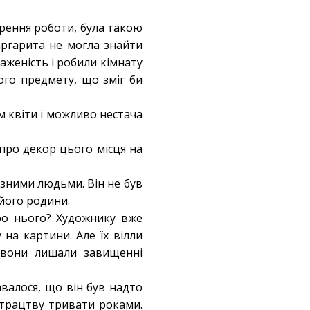
ворення роботи, була такою
ргарита не могла знайти
аженість і робили кімнату
го предмету, що зміг би
 квіти і можливо нестача
про декор цього місця на
ізними людьми. Він не був
 його родини.
про нього? Художнику вже
 на картини. Але їх вілли
ь вони лишали завищенні
валося, що він був надто
отрацтву тривати роками.