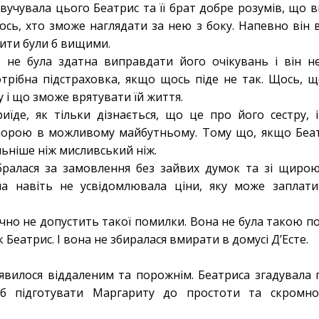
вучувала цього Беатрис та її брат добре розумів, що ві
ось, хто зможе наглядати за нею з боку. Напевно він
ити були б вищими.
не була здатна виправдати його очікувань і він не
отрібна підстраховка, якщо щось піде не так. Щось, 
 і що зможе врятувати їй життя.
иїде, як тільки дізнається, що це про його сестру, 
 опорою в можливому майбутньому. Тому що, якщо Беа
ьніше ніж мисливський ніж.
ралася за замовлення без зайвих думок та зі щирою
на навіть не усвідомлювала ціни, яку може заплат
чно не допустить такої помилки. Вона не була такою по
Беатрис. І вона не збиралася вмирати в домусі Д’Есте.
явилося віддаленим та порожнім. Беатриса згадувала п
б підготувати Маргариту до простоти та скромно