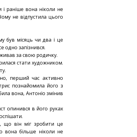
 і раніше вона ніколи не
 Чому не відпустила цього
му був місяць чи два і це
се одно запізнився.
реживав за свою родичку.
рилася стати художником.
ту.
йно, перший час активно
атрис познайомила його з
ила вона, Антоніо змінив
ист опинився в його руках
оспішати.
, що він міг зробити це
о вона більше ніколи не