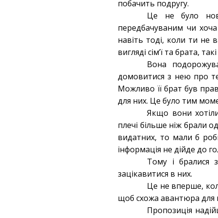
побачить подругу.
Це не було нов
передбачуваним чи хоча
навіть тоді, коли ти не
вигляді сім’ї та брата, т
Вона подорожува
домовитися з нею про те
Можливо її брат був прав
для них. Це було тим мом
Якщо вони хотіл
плечі більше ніж брали од
видатних, то мали б роб
інформація не дійде до гол
Тому і бралися 
зацікавитися в них.
Це не вперше, ко
щоб схожа авантюра для 
Пропозиція надій