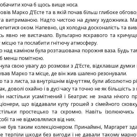
обачити хоча б щось вище носа.
 провів Марко Д’Есте та в якій почав більш глибоке обго
 та витриманою. Надто чистою на думку художника. Ма
чепитися оком. Напевно, ця холодна досконалість та вив
ь явно не вистачало. Вульгарно яскравого та кричущо
 місцю та послабити гнітючу атмосферу.
о над каміном була розташована порожня ваза. Будь там
 б менш помітною.
ула свою увагу до розмови з Д’Есте, відклавши думки 
нував Марко та місце, де він жив шалено резонували.
 та з листа, за внутрішнім відчуттям, були абсолютно р
к, доволі охайно і в дусі часу та точно не як більшість з
н настільки усамітнений і Беатрис не знала нічого 
ціонери, що віддавали купу грошей з сімейного сховку
стільки простецько та скромно. Навіть ізолюючис
обі та не відмовлялися від них.
 не був таким колекціонером. Принаймні, Маргарет зда
ї не терпіли шкоди без вигоди і не давали такому марн