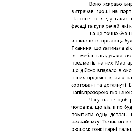
Воно яскраво вир
витрачав гроші на порт
Частіше за все, у таких
фасаді та купа речей, які 
Та це точно був н
впливового прізвища бул
Тканина, що затинала вік
всі меблі нагадували св
предметів на них. Марга
що дійсно впадало в око 
інших предметів, чию на
сортовані та доглянуті. 
напівпрозорою тканиною
Часу на те щоб р
чоловіка, що вів її по б
помітити одну деталь,
незнайомку. Темне волосс
рюшом; тонкі гарні пальц