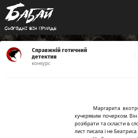
Сьогоднi вiн прийде
Справжній готичний
детектив
конкурс
Маргарита вкотре
кучерявим почерком. Він 
розібрати та скласти в сл
лист писала і не Беатриса