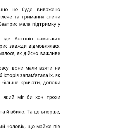
очно не буде виважено
плече та тримання спини
Беатрис мала підтримку у
їде. Антоніо намагався
рис завжди відмовлялася.
малося, як дійсно важливе
асу, вони мали взяти на
історія запам’ятала їх, як
е більше кричати, допоки
, який міг би хоч трохи
а й вбило. Та це вперше,
ий чоловік, що майже пів