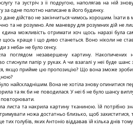
слугу та зустріч з її подругою, наполягав на ній зно
ту за одне полотно написане в його будинку.
о дане дійство не закінчиться чимось хорошим. Їхати в м
чно та не розумно. Але маневру для розумних дій не ли
і єдина можливість отримати хоч щось наразі була с
 щось краще і що диво станеться. Воно ніколи не став
ди з неба» не було сенсу.
ула поглядом незавершену картину. Накопичених 
о стиснули папір у руках. А чи взагалі у неї буде шанс
я, якщо прийме цю пропозицію? Що вона зможе зробит
удною?
уло найскладнішим. Вона не хотіла знову опинитися пер
ворила та як би не поводилася. У неї б не було шансу вип
е повторювати.
ла листа та накрила картину тканиною. Їй потрібно зн
 утримувати ножа достатньо близько, щоб захиститися, 
ще тих голубів, яких Антоніо віддавав їй кілька днів то