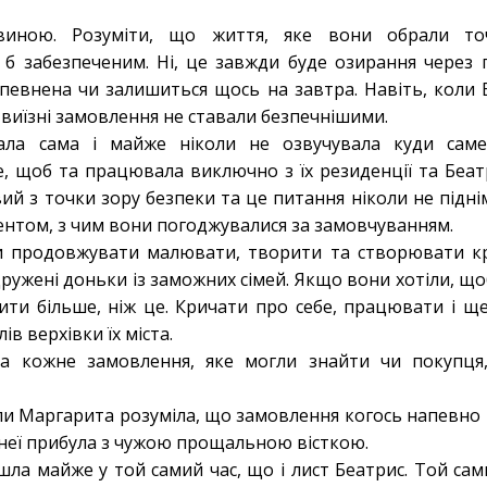
иною. Розуміти, що життя, яке вони обрали т
 б забезпеченим. Ні, це завжди буде озирання через 
 впевнена чи залишиться щось на завтра. Навіть, коли 
акі виїзні замовлення не ставали безпечнішими.
ла сама і майже ніколи не озвучувала куди саме 
, щоб та працювала виключно з їх резиденції та Беат
ий з точки зору безпеки та це питання ніколи не підні
ентом, з чим вони погоджувалися за замовчуванням.
и продовжувати малювати, творити та створювати кр
ружені доньки із заможних сімей. Якщо вони хотіли, щоб 
ити більше, ніж це. Кричати про себе, працювати і щ
ів верхівки їх міста.
за кожне замовлення, яке могли знайти чи покупця
ли Маргарита розуміла, що замовлення когось напевно т
неї прибула з чужою прощальною вісткою.
шла майже у той самий час, що і лист Беатрис. Той сам