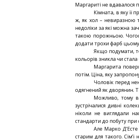
Маргариті не вдавалося п
Кімната, в яку її
ж, як хол – невиразною
недоліки за які можна за
такою порожньою. Чогос
додати трохи фарб цьому
Якщо подумати, т
кольорів зникла чи стала
Маргарита поверн
потім. Ціна, яку запропо
Чоловік перед нею
одягнений як дворянин. Та
Можливо, тому ві
зустрічалися дивні колек
ніколи не виглядали на
стандарти до побуту при с
Але Марко Д’Есте
старим для такого. Сім’