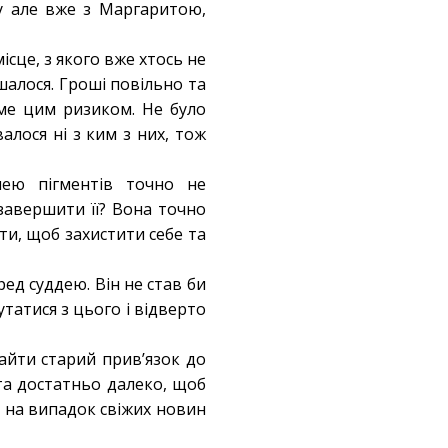
ву але вже з Маргаритою,
ісце, з якого вже хтось не
шалося. Гроші повільно та
аме цим ризиком. Не було
алося ні з ким з них, тож
нею пігментів точно не
 завершити її? Вона точно
и, щоб захистити себе та
ед суддею. Він не став би
лутатися з цього і відверто
айти старий прив’язок до
та достатньо далеко, щоб
му на випадок свіжих новин