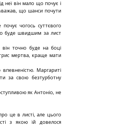
д неї він мало що почує і
 вважав, що шанси почути
 почує чогось суттєвого
що буде швидшим за лист
і він точно буде на боці
трис мертва, краще мати
 впевненістю. Маргариті
ити за свою безтурботну
ступливою як Антоніо, не
ро це в листі, але цього
сті з якою їй довелося