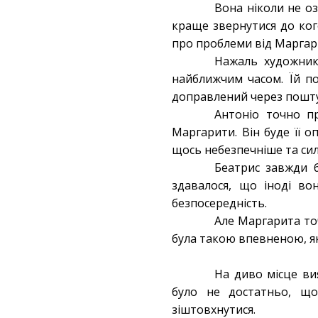
Вона ніколи не оз
краще звернутися до ког
про проблеми від Маргар
Нажаль художник 
найближчим часом. Їй п
доправлений через пошту
Антоніо точно пр
Маргарити. Він буде її
щось небезпечніше та сил
Беатрис завжди б
здавалося, що іноді во
безпосередність.
Але Маргарита то
була такою впевненою, як 
На диво місце ви
було не достатньо, що
зіштовхнутися.