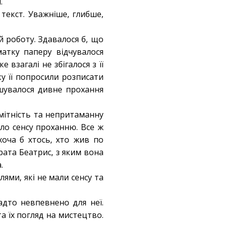
.
 текст. Уважніше, глибше,
й роботу. Здавалося б, що
атку паперу відчувалося
взагалі не збігалося з її
у її попросили розписати
шувалося дивне прохання
имітність та непритаманну
ало сенсу проханню. Все ж
оча б хтось, хто жив по
рата Беатрис, з яким вона
.
ями, які не мали сенсу та
адто невпевнено для неї.
та їх погляд на мистецтво.