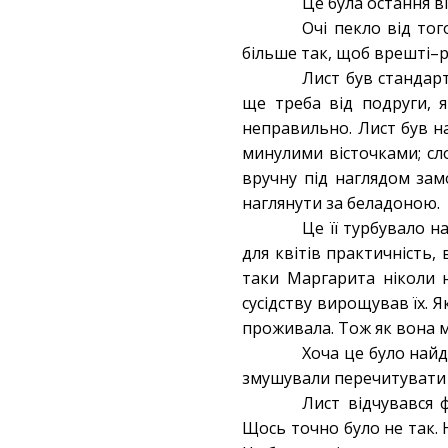
Це була остання в
Очі пекло від тог
більше так, щоб врешті–р
Лист був стандарт
ще треба від подруги, 
неправильно. Лист був на
минулими вісточками; сл
вручну під наглядом за
наглянути за беладоною.
Це її турбувало н
для квітів практичність,
таки Маргарита ніколи 
сусідству вирощував їх. 
проживала. Тож як вона м
Хоча це було найд
змушували перечитувати 
Лист відчувався 
Щось точно було не так. Н