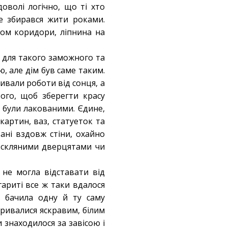
оволі логічно, що ті хто
е збирався жити роками.
ром коридори, ліпнина на
, для такого заможного та
 але дім був саме таким.
ивали роботи від сонця, а
того, щоб зберегти красу
 були лакованими. Єдине,
картин, ваз, статуеток та
ані вздовж стіни, охайно
за скляними дверцятами чи
 не могла відставати від
гариті все ж таки вдалося
 бачила одну й ту саму
бривалися яскравим, білим
 знаходилося за завісою і