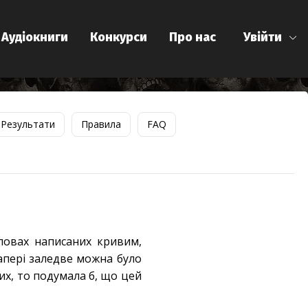
Аудіокниги
Конкурси
Про нас
Увійти
Результати
Правила
FAQ
ловах написаних кривим,
папері заледве можна було
них, то подумала б, що цей