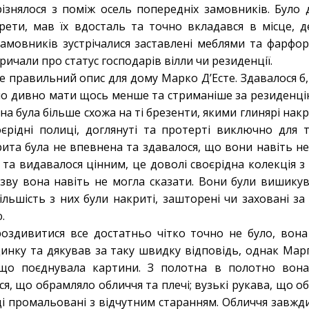
ізнялося з поміж осель попередніх замовників. Було д
рети, мав їх вдосталь та точно вкладався в місце, д
 замовників зустрічалися заставлені меблями та фарфо
кричали про статус господарів вілли чи резиденції.
е правильний опис для дому Марко Д’Есте. Здавалося б
о дивно мати щось менше та стриманіше за резиденцію,
на була більше схожа на ті брезенти, якими глинярі накр
оєрідні полиці, доглянуті та протерті виключно для 
рита була не впевнена та здавалося, що вони навіть не
та видавалося цінним, це доволі своєрідна колекція з 
зву вона навіть не могла сказати. Вони були вишикув
Більшість з них були накриті, зашторені чи заховані 
.
оздивитися все достатньо чітко точно не було, вона
удинку та дякував за таку швидку відповідь, однак Мар
 що поєднувала картини. З полотна в полотно вона
я, що обрамляло обличчя та плечі; вузькі рукава, що о
і промальовані з відчутним старанням. Обличчя завжди