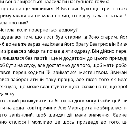
оли вона збирається надсилати наступного голуба.
 що вони ще лишилися. В Беатрис було ще три її птахи
римувалася чи не мала новин, то відпускала їх назад.
дала про них?
вістила, коли повернеться додому?
ршувалася тим, що лист був старим, дійсно старим, йо
б вона вже зараз надіслала його брату Беатрис він би в
и зірвався з місця та почав діяти одразу. Він дійсно пе
о лишалася без партії і ще й додатком до цього примуд
б бути на слуху, але достатньо для того, щоб мати робо
гався перешкодити їй займатися мистецтвом. Звича
вся заборонити їй таку працю, але після того як Бе
якнула, що може влаштувати щось схоже на те, що зроб
далеку.
готовий ризикувати та бігти на допомогу і якби цей л
кати на додаткові причини. Але Маргарита не збиралася п
то запізнілий, щоб швидкі дії мали значення. Єдине
чно сталося і можливо це щось призведе до того, щ