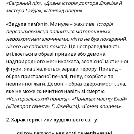
«Багряний пік», «Дивна історія доктора Джекіла й
містера Гайда», «Привид опери».
«Задуха пам’яті».
Минуле – жахливе.
Історія
персонажів/місця повниться моторошними
нерозкритими злочинами: ніхто не був покараний,
нікого не спіткала помста.
Ця несправедливість
втілюється в образі привида або демона,
надприродного месника/ката, зловісної містичної
фігури, яка з’являється заради терору. Привид –
образ пристрасної печалі, гніву, скорботи та
невпинної жаги. Демон – образ одержимості, зла,
яке не може скінчитися навіть зі смертю.
«Кентервільський привид», «Привиди маєтку Блай»
(«Поворот ґвинта» Г. Джеймса), «Сонна лощина»
.
2. Характеристики художнього світу:
світом керують невідомі та непізнавані