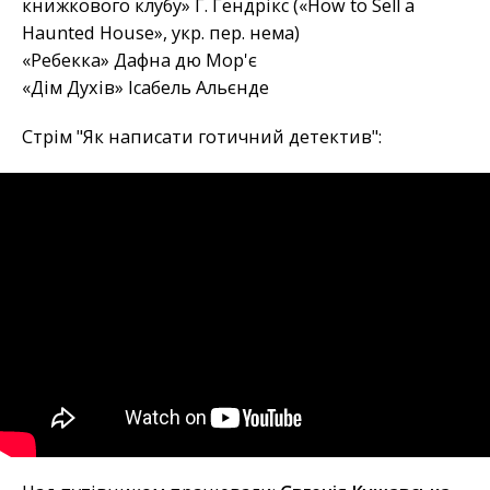
книжкового клубу» Г. Гендрікс («How to Sell a
Haunted House», укр. пер. нема)
«Ребекка» Дафна дю Мор'є
«Дім Духів» Ісабель Альєнде
Стрім "Як написати готичний детектив":