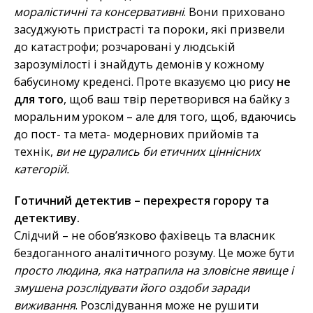
моралістичні та консервативні
. Вони приховано
засуджують пристрасті та пороки, які призвели
до катастрофи; розчаровані у людській
зарозумілості і знайдуть демонів у кожному
бабусиному креденсі. Проте вказуємо цю рису
не
для того
, щоб ваш твір перетворився на байку з
моральним уроком – але для того, щоб, вдаючись
до пост- та мета- модернових прийомів та
технік,
ви не цурались би етичних ціннісних
категорій.
Готичний детектив – перехрестя горору та
детективу.
Слідчий – не обов’язково фахівець та власник
бездоганного аналітичного розуму. Це може бути
просто людина, яка натрапила на зловісне явище і
змушена розслідувати його оздоби заради
виживання
. Розслідування може не рушити