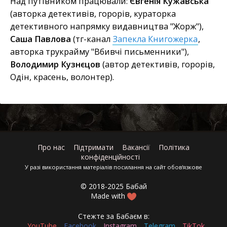
Над путівником працювали:
Євгенія Кужавська
(авторка детективів, горорів, кураторка
детективного напрямку видавництва "Жорж"),
Саша Павлова
(тг-канал
Запекла Книгожерка
,
авторка трукрайму "Вбивчі письменники"),
Володимир Кузнєцов
(автор детективів, горорів,
Одін, красень, волонтер).
Про нас
Підтримати
Вакансії
Політика
конфіденційності
У разі використання матеріалів посилання на сайт обов'язкове
© 2018-2025 Бабай
Made with
Стежте за Бабаєм в:
YouTube
Facebook
Instagram
Telegram
TikTok