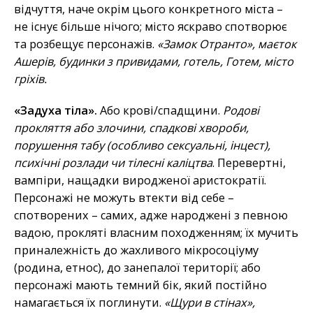
відчуття, наче окрім цього конкретного міста –
не існує більше нічого; місто яскраво спотворює
та розбещує персонажів.
«Замок Отранто», маєток
Ашерів, будинки з привидами, готель, Готем, місто
гріхів.
«Задуха тіла».
Або крові/спадщини.
Родові
прокляття або злочини, спадкові хвороби,
порушення табу (особливо сексуальні, інцест),
психічні розлади чи тілесні каліцтва
. Перевертні,
вампіри, нащадки виродженої аристократії.
Персонажі не можуть втекти від себе –
спотворених – самих, адже народжені з певною
вадою, прокляті власним походженням; їх мучить
приналежність до жахливого мікросоціуму
(родина, етнос), до занепалої території; або
персонажі мають темний бік, який постійно
намагається їх поглинути.
«Щури в стінах»,