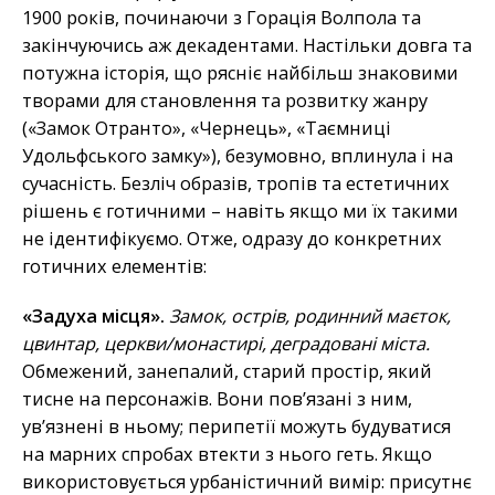
1900 років, починаючи з Горація Волпола та
закінчуючись аж декадентами. Настільки довга та
потужна історія, що рясніє найбільш знаковими
творами для становлення та розвитку жанру
(«Замок Отранто», «Чернець», «Таємниці
Удольфського замку»), безумовно, вплинула і на
сучасність. Безліч образів, тропів та естетичних
рішень є готичними – навіть якщо ми їх такими
не ідентифікуємо. Отже, одразу до конкретних
готичних елементів:
«Задуха місця».
Замок, острів, родинний маєток,
цвинтар, церкви/монастирі, деградовані міста.
Обмежений, занепалий, старий простір, який
тисне на персонажів. Вони пов’язані з ним,
ув’язнені в ньому; перипетії можуть будуватися
на марних спробах втекти з нього геть. Якщо
використовується урбаністичний вимір: присутнє