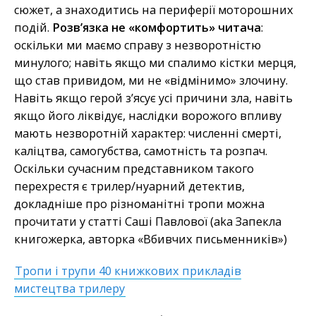
сюжет, а знаходитись на периферії моторошних
подій.
Розв’язка не «комфортить» читача
:
оскільки ми маємо справу з незворотністю
минулого; навіть якщо ми спалимо кістки мерця,
що став привидом, ми не «відмінимо» злочину.
Навіть якщо герой з’ясує усі причини зла, навіть
якщо його ліквідує, наслідки ворожого впливу
мають незворотній характер: численні смерті,
каліцтва, самогубства, самотність та розпач.
Оскільки сучасним представником такого
перехрестя є трилер/нуарний детектив,
докладніше про різноманітні тропи можна
прочитати у статті Саші Павлової (aka Запекла
книгожерка, авторка «Вбивчих письменників»)
Тропи і трупи 40 книжкових прикладів
мистецтва трилеру