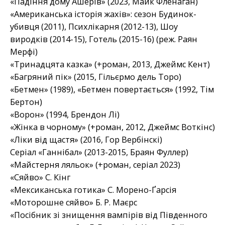
«Падіння дому Ашерів» (2023, Майк Фленаган)
«Американська історія жахів»: сезон Будинок-
убивця (2011), Психлікарня (2012-13), Шоу
виродків (2014-15), Готель (2015-16) (реж. Раян
Мерфі)
«Тринадцята казка» (+роман, 2013, Джеймс Кент)
«Багряний пік» (2015, Гільєрмо дель Торо)
«Бетмен» (1989), «Бетмен повертається» (1992, Тім
Бертон)
«Ворон» (1994, Брендон Лі)
«Жінка в чорному» (+роман, 2012, Джеймс Воткінс)
«Ліки від щастя» (2016, Гор Вербінскі)
Серіал «Ганнібал» (2013-2015, Браян Фуллер)
«Майстерня ляльок» (+роман, серіал 2023)
«Сяйво» С. Кінг
«Мексиканська готика» С. Морено-Ґарсія
«Моторошне сяйво» Б. Р. Маєрс
«Посібник зі знищення вампірів від Південного