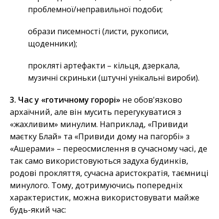
проблемної/неправильної подоби;
образи писемності (листи, рукописи,
щоденники);
прокляті артефакти – кільця, дзеркала,
музичні скриньки (штучні унікальні вироби).
3. Час у «готичному горорі»
не обов'язково
архаїчний, але він мусить перегукуватися з
«жахливим» минулим. Наприклад, «Привиди
маєтку Блай» та «Привиди дому на пагорбі» з
«Ашерами» – переосмислення в сучасному часі, де
так само використовуються задуха будинків,
родові прокляття, сучасна аристократія, таємниці
минулого. Тому, дотримуючись попередніх
характеристик, можна використовувати майже
будь-який час: