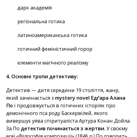
дарк академія
регіональна готика
латиноамериканська готика
готичний феміністичний горор
елементи магічного реалізму
4. Основні тропи детективу:
Детектив — дитя середини 19 століття, жанр,
який зачинається з
mystery novel Едґара Алана
По
і продовжується в готичних історіях про
демонічного пса роду Баскервілей, якого
вивершує уява спіритуаліста Артура Конан Дойла.
За По
детектив починається з жертви
. У своєму
есеї «Філософія композиції» (1846 р.) По говорить,