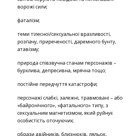
ворожі сили;
фаталізм;
теми тілесної/сексуальної вразливості,
розпачу, приреченості, даремного бунту,
атавізму;
природа співзвучна станам персонажів –
бурхлива, депресивна, мрячна тощо;
постійне передчуття катастрофи;
персонажі слабкі, залежні, травмовані – або
«байронічного», «фатального» типу, з
сексуальним магнетизмом, який руйнує
особистість оточуючих;
образи двійників, близнюків, ляльок,