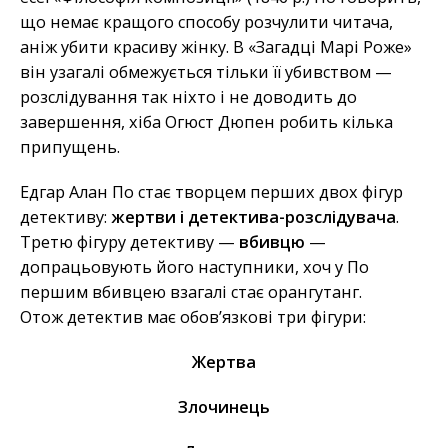
що немає кращого способу розчулити читача,
аніж убити красиву жінку. В «Загадці Марі Роже»
він узагалі обмежується тільки її убивством —
розслідування так ніхто і не доводить до
завершення, хіба Огюст Дюпен робить кілька
припущень.
Едгар Алан По стає творцем перших двох фігур
детективу:
жертви і детектива-розслідувача
.
Третю фігуру детективу —
вбивцю
—
допрацьовують його наступники, хоч у По
першим вбивцею взагалі стає орангутанг.
Отож детектив має обов’язкові три фігури:
Жертва
Злочинець