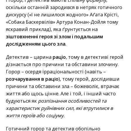
І горор, і детектив мають
спільну формулу
,
оскільки останній зародився в нетрях готичного
дискурсу («І не лишилося жодного» Аґата Крісті,
«Собака Баскервілів» Артура Конан-Дойля тому
яскравий приклад), яка ґрунтується на
зіштовхненні героя зі злом і подальшим
дослідженням цього зла
.
Детектив – царина
раціо
, тому в детективі герой
дізнається про причини та обставини злочину.
Горор – осердя ірраціональності (навіть –
розчарування в раціо
), тому герой, дослідивши
причини та обставини зла – божеволіє, втрачає
життя або щось цінне. Але і той, і інший часто
будуються як
розпізнання особливостей та
характеристик руйнівних сил, які втрутилися в
життя героїв або соціуму.
Готичний горор та детектив обопільно