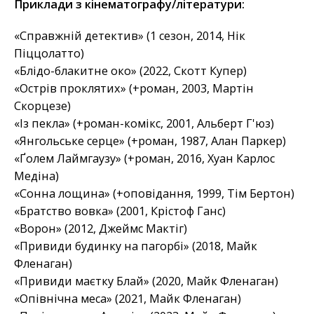
Приклади з кінематографу/літератури:
«Справжній детектив» (1 сезон, 2014, Нік
Піццолатто)
«Блідо-блакитне око» (2022, Скотт Купер)
«Острів проклятих» (+роман, 2003, Мартін
Скорцезе)
«Із пекла» (+роман-комікс, 2001, Альберт Г'юз)
«Янгольське серце» (+роман, 1987, Алан Паркер)
«Ґолем Лаймгаузу» (+роман, 2016, Хуан Карлос
Медіна)
«Сонна лощина» (+оповідання, 1999, Тім Бертон)
«Братство вовка» (2001, Крістоф Ганс)
«Ворон» (2012, Джеймс Мактіг)
«Привиди будинку на пагорбі» (2018, Майк
Фленаган)
«Привиди маєтку Блай» (2020, Майк Фленаган)
«Опівнічна меса» (2021, Майк Фленаган)