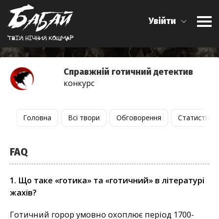
Увійти
Твiй нiчний кошмар
Справжній готичний детектив
конкурс
Головна
Всі твори
Обговорення
Статистика
FAQ
1. Що таке «готика» та «готичний» в літературі
жахів?
Готичний горор умовно охоплює період 1700-