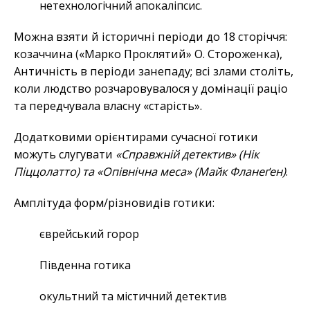
нетехнологічний апокаліпсис.
Можна взяти й історичні періоди до 18 сторіччя:
козаччина («Марко Проклятий» О. Стороженка),
Античність в періоди занепаду; всі злами століть,
коли людство розчаровувалося у домінації раціо
та передчувала власну «старість».
Додатковими орієнтирами сучасної готики
можуть слугувати
«Справжній детектив» (Нік
Піццолатто) та «Опівнічна меса» (Майк Фланеґен)
.
Амплітуда форм/різновидів готики:
єврейський горор
Південна готика
окультний та містичний детектив