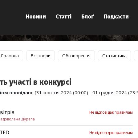
Новини
Статті
Блоґ
Подкасти
Головна
Всі твори
Обговорення
Статистика
ть участі в конкурсі
йом оповідань
[31 жовтня 2024 (00:00) - 01 грудня 2024 (23:5
 вітрів
Не відповідає правилам
задоволена Дурепа
ETED
Не відповідає правилам