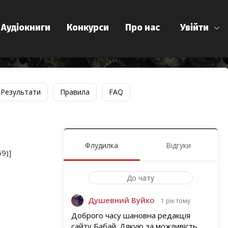
Аудіокниги
Конкурси
Про нас
Увійти
Результати
Правила
FAQ
Флудилка
Відгуки
9)]
До чату
Душевний Вуйко
1 рік тому
Доброго часу шановна редакція
сайту Бабай. Дякую за можливість