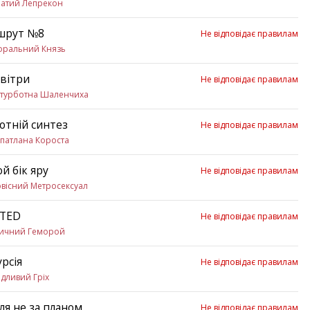
батий Лепрекон
шрут №8
Не відповідає правилам
оральний Князь
 вітри
Не відповідає правилам
зтурботна Шаленчиха
отній синтез
Не відповідає правилам
патлана Короста
ой бік яру
Не відповідає правилам
вісний Метросексуал
ETED
Не відповідає правилам
тичний Геморой
урсія
Не відповідає правилам
дливий Гріх
лля не за планом
Не відповідає правилам