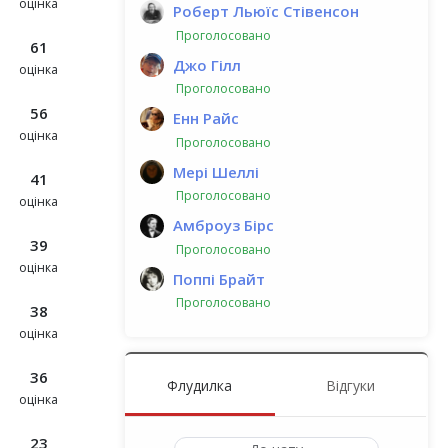
оцінка
Роберт Льюїс Стівенсон
Проголосовано
61
Джо Гілл
оцінка
Проголосовано
56
Енн Райс
оцінка
Проголосовано
Мері Шеллі
41
Проголосовано
оцінка
Амброуз Бірс
39
Проголосовано
оцінка
Поппі Брайт
Проголосовано
38
оцінка
36
Флудилка
Відгуки
оцінка
23