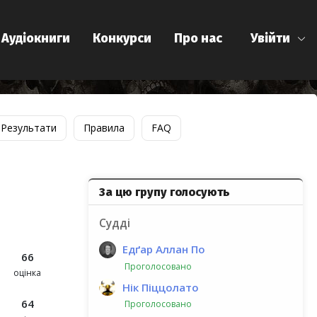
Аудіокниги
Конкурси
Про нас
Увійти
Результати
Правила
FAQ
За цю групу голосують
Судді
Едґар Аллан По
66
Проголосовано
оцінка
Нік Піццолато
64
Проголосовано