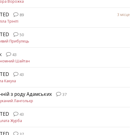
вора Ворожка
ETED
3 місце
89
ліла Трініті
ETED
50
ивий Прибулець
к
43
ономний Шайтан
ETED
43
ла Какуха
нній з роду Адамських
37
уканий Лангольєр
ETED
43
шлата Журба
ETED
37