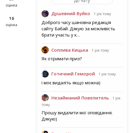
До чату
оцінка
Душевний Вуйко
1 рік тому
16
Доброго часу шановна редакція
оцінка
сайту Бабай. Дякую за можливість
брати участь у к…
Соплива Кицька
1 рік тому
Як отримати приз?
Готичний Геморой
1 рік тому
і моє видаліть якщо можна)
Незайманий Повелитель
1 рік
тому
Прошу видалити мої оповідання.
Дякую)