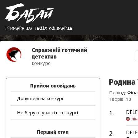
Примара iз твоїх кошмарiв
Справжній готичний
детектив
конкурс
Родина 
Прийом оповідань
Період:
Фіна
Допущені на конкурс
Творів:
10
1
.
DEL
Не беруть участі в конкурсі
Лін
Перший етап
2
.
DEL