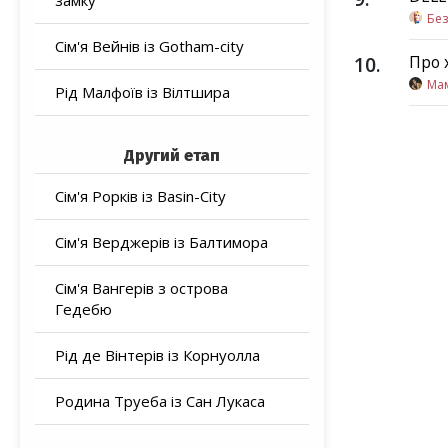
замку
Бе
Сім'я Вейнів із Gotham-city
10
.
Про 
Ма
Рід Малфоїв із Вілтшира
Другий етап
Сім'я Рорків із Basin-City
Сім'я Верджерів із Балтимора
Сім'я Вангерів з острова
Гедебю
Рід де Вінтерів із Корнуолла
Родина Труеба із Сан Лукаса