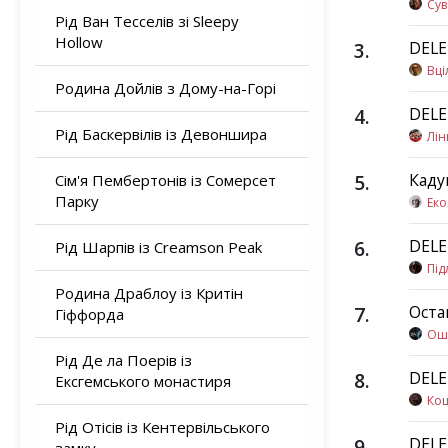
Су
Рід Ван Тесселів зі Sleepy
Hollow
3
.
DEL
Вці
Родина Дойлів з Дому-на-Горі
4
.
DEL
Рід Баскервілів із Девоншира
Лін
5
.
Каду
Сім'я Пембертонів із Сомерсет
Парку
Ек
6
.
DEL
Рід Шарпів із Creamson Peak
Під
Родина Драблоу із Критін
7
.
Оста
Гіффорда
Ош
Рід Де ла Поерів із
8
.
DEL
Ексгемського монастиря
Ко
Рід Отісів із Кентервільського
9
.
DEL