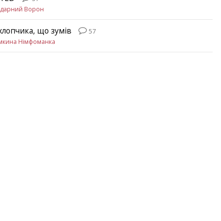
здарний Ворон
хлопчика, що зумів
57
мкина Німфоманка