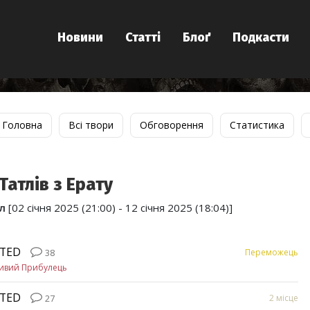
Новини
Статті
Блоґ
Подкасти
Головна
Всі твори
Обговорення
Статистика
Татлів з Ерату
л
[02 січня 2025 (21:00) - 12 січня 2025 (18:04)]
ETED
Переможець
38
ивий Прибулець
ETED
2 місце
27