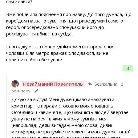
сам здався?
Вже побачила пояснення про назву. До того думала, що
короїдом названо сумління, що гризе думки і самого
героя, опосередковано спонукаючи його до
рослідування вбивства сусіда.
І погоджуюсь із попереднім коментатором: опис
чоловіка біля метро вражає. Сподіваюся, ви не
полишите його без уваги
3
Незайманий Повелитель
Безжальна
2
роки тому
Дякую за відгук! Мені дуже цікаво аналізувати
коментарі та поради стосовно моїх оповідань.
Особливо цікавим є те, що більшість людей звертає
увагу не на речі, в яких я можу сумніватися
(наприклад, деякі вигадані мною слова, дивні
метафори, незрозуміле вираження моїх думок тощо),