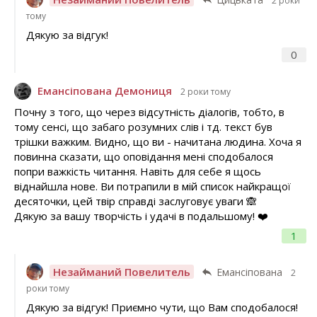
2 роки
тому
Дякую за відгук!
0
Емансіпована Демониця
2 роки тому
Почну з того, що через відсутність діалогів, тобто, в
тому сенсі, що забаго розумних слів і тд. текст був
трішки важким. Видно, що ви - начитана людина. Хоча я
повинна сказати, що оповідання мені сподобалося
попри важкість читання. Навіть для себе я щось
віднайшла нове. Ви потрапили в мій список найкращої
десяточки, цей твір справді заслуговує уваги 🙈
Дякую за вашу творчість і удачі в подальшому! ❤️
1
Незайманий Повелитель
Емансіпована
2
роки тому
Дякую за відгук! Приємно чути, що Вам сподобалося!