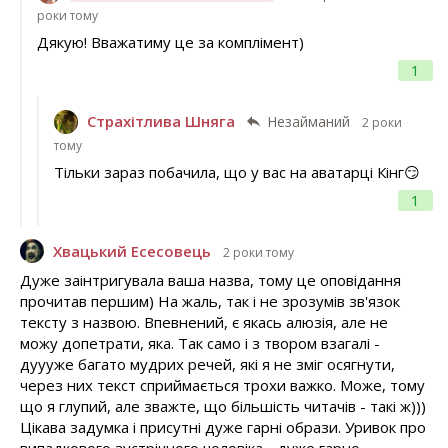
роки тому
Дякую! Вважатиму це за комплімент)
1
Страхітлива Шняга
Незайманий
2 роки
тому
Тільки зараз побачила, що у вас на аватарці Кінг😏
1
Хвацький Есесовець
2 роки тому
Дуже заінтригувала ваша назва, тому це оповідання
прочитав першим) На жаль, так і не зрозумів зв'язок
тексту з назвою. Впевнений, є якась алюзія, але не
можу допетрати, яка. Так само і з твором взагалі -
дуууже багато мудрих речей, які я не зміг осягнути,
через них текст сприймається трохи важко. Може, тому
що я глупий, але зважте, що більшість читачів - такі ж)))
Цікава задумка і присутні дуже гарні образи. Уривок про