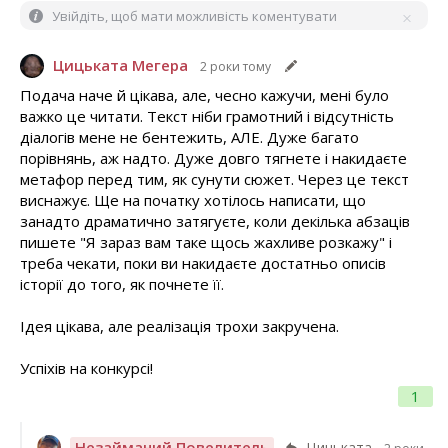
Увійдіть, щоб мати можливість коментувати
Цицьката Мегера
2 роки тому
Подача наче й цікава, але, чесно кажучи, мені було
важко це читати. Текст ніби грамотний і відсутність
діалогів мене не бентежить, АЛЕ. Дуже багато
порівнянь, аж надто. Дуже довго тягнете і накидаєте
метафор перед тим, як сунути сюжет. Через це текст
виснажує. Ще на початку хотілось написати, що
занадто драматично затягуєте, коли декілька абзаців
пишете "Я зараз вам таке щось жахливе розкажу" і
треба чекати, поки ви накидаєте достатньо описів
історії до того, як почнете її.
Ідея цікава, але реалізація трохи закручена.
Успіхів на конкурсі!
1
Незайманий Повелитель
Цицьката