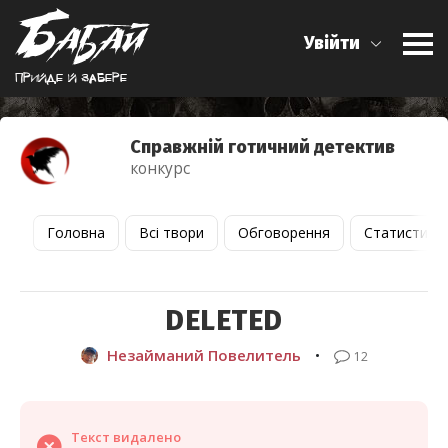
Увійти
Прийде й забере
Справжній готичний детектив
конкурс
Головна
Всі твори
Обговорення
Статистика
DELETED
Незайманий Повелитель
•
12
Текст видалено