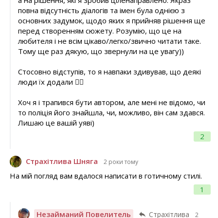
а на рішення, які я зробив ціленаправлено. Якраз
повна відсутність діалогів та імен була однією з
основних задумок, щодо яких я прийняв рішення ще
перед створенням сюжету. Розумію, що це на
любителя і не всім цікаво/легко/звично читати таке.
Тому ще раз дякую, що звернули на це увагу))
Стосовно відступів, то я навпаки здивував, що деякі
люди їх додали 🤷‍♂️
Хоч я і трапився бути автором, але мені не відомо, чи
то поліція його знайшла, чи, можливо, він сам здався.
Лишаю це вашій уяві)
2
Страхітлива Шняга
2 роки тому
На мій погляд вам вдалося написати в готичному стилі.
1
Незайманий Повелитель
Страхітлива
2