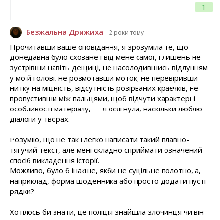
1
Безжальна Дрижиха
2 роки тому
Прочитавши ваше оповідання, я зрозуміла те, що
донедавна було сховане і від мене самої, і лишень не
зустрівши навіть дещиці, не насолодившись відлунням
у моїй голові, не розмотавши моток, не перевіривши
нитку на міцність, відсутність розірваних краєчків, не
пропустивши між пальцями, щоб відчути характерні
особливості матеріалу, — я осягнула, наскільки люблю
діалоги у творах.
Розумію, що не так і легко написати такий плавно-
тягучий текст, але мені складно сприймати означений
спосіб викладення історії.
Можливо, було б інакше, якби не суцільне полотно, а,
наприклад, форма щоденника або просто додати пусті
рядки?
Хотілось би знати, це поліція знайшла злочинця чи він