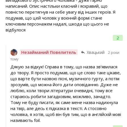
випадкового зустрічного чоловіка - дуже гарно
написаний. Опис настільки класний і яскравий, що
повністю перетягнув на себе увагу від інших героїв. Я
подумав, що цей чоловік у воєнній формі стане
ключовим персонажем надалі, шкода що цього не
відбулося
2
Незайманий Повелитель
Хвацький
2 роки
тому
Дякую за відкук! Справа в тому, що назва зв'явилася
до твору. Я просто подумав, що це слово таке цікаве,
що варте бути назвою пісні, музичного гурту, а потім
зрозумів, що можна його дати оповіданню. Дуже не
люблю, коли твори літератури очевидні, тому все
стараюсь робити загадковим, можливо, занадто.
Тому не буду писати, як саме мене назва надихнула
на твір, але десь є підказка в тексті. А стосовно
чоловіка, я хотів, щоб він був тим, що в англійскій мові
називають foil.