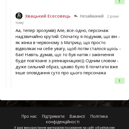
1
Хвацький Есесовець
Незайманий
2 роки
тому
Аа, тепер зрозумів) Але, все-одно, персонаж
надзвичайно крутий. Спочатку я подумав, що він -
як жінка в червоному з Матриці, що просто
відволікає на себе увагу, щоб потім сталося щось -
бах! Навіть думав, що то був натяк і закінчення
буде пов'язане з реінкарнацією)) Одним словом -
дуже сильний образ, цікаво було б почитати вже
інше оповідання суто про цього персонажа
1
Про нас
Підтримати
Вакансії
Політика
конфіденційності
У разі використання матеріалів посилання на сайт обов'язкове