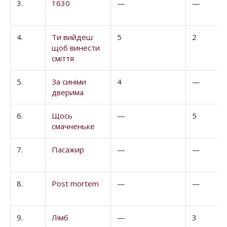
3.
1630
—
—
4.
Ти вийдеш
5
2
щоб винести
сміття
5.
За синіми
4
—
дверима
6.
Щось
—
5
смачненьке
7.
Пасажир
—
—
8.
Post mortem
—
—
9.
Лімб
—
3