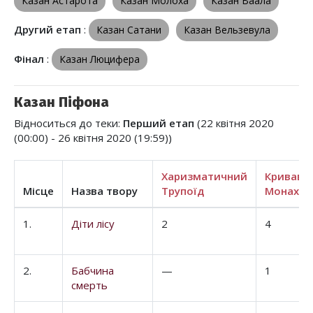
Казан Астарота
Казан Мо́лоха
Казан Ваала
Другий етап
:
Казан Сатани
Казан Вельзевула
Фінал
:
Казан Люцифера
Казан Піфона
Відноситься до теки:
Перший етап
(22 квітня 2020
(00:00) - 26 квітня 2020 (19:59))
Харизматичний
Кривави
Місце
Назва твору
Трупоїд
Монах
1.
Діти лісу
2
4
2.
Бабчина
—
1
смерть