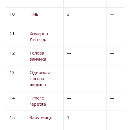
10.
Тінь
3
—
11.
Химерна
—
—
Легенда
12.
Голова
—
—
зайчика
13.
Однонога
—
—
снігова
людина
14.
Timere
—
—
repetita
15.
Заручниця
1
—