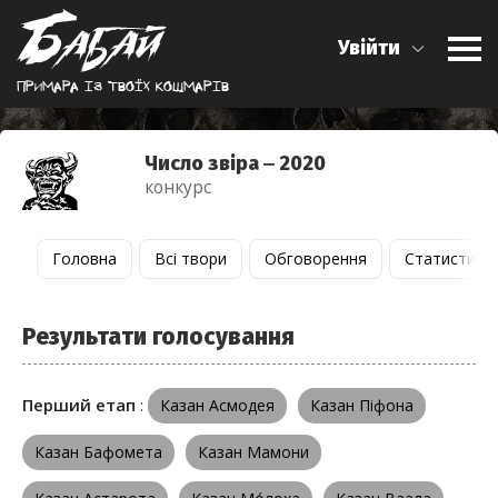
Увійти
Примара iз твоїх кошмарiв
Число звіра ‒ 2020
конкурс
Головна
Всі твори
Обговорення
Статистика
Результати голосування
Перший етап
:
Казан Асмодея
Казан Піфона
Казан Бафомета
Казан Мамони