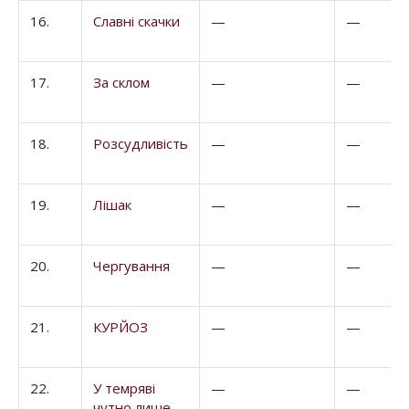
16.
Славні скачки
—
—
17.
За склом
—
—
18.
Розсудливість
—
—
19.
Лішак
—
—
20.
Чергування
—
—
21.
КУРЙОЗ
—
—
22.
У темряві
—
—
чутно лише...