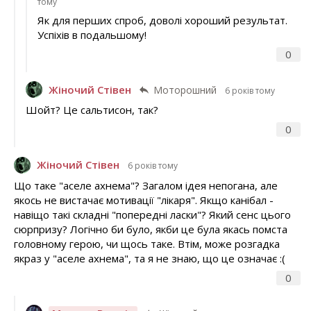
тому
Як для перших спроб, доволі хороший результат.
Успіхів в подальшому!
0
Жіночий Стівен
Моторошний
6 років тому
Шойт? Це сальтисон, так?
0
Жіночий Стівен
6 років тому
Що таке "аселе ахнема"? Загалом ідея непогана, але
якось не вистачає мотивації "лікаря". Якщо канібал -
навіщо такі складні "попередні ласки"? Який сенс цього
сюрпризу? Логічно би було, якби це була якась помста
головному герою, чи щось таке. Втім, може розгадка
якраз у "аселе ахнема", та я не знаю, що це означає :(
0