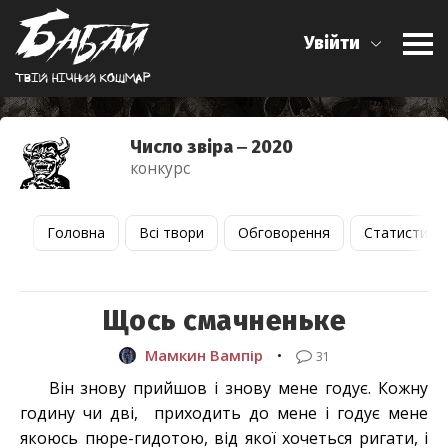
Увійти
Твiй нiчний кошмар
Число звіра ‒ 2020
конкурс
Головна
Всі твори
Обговорення
Статистика
Щось смачненьке
Мамкин Вампір
•
31
Він знову прийшов і знову мене годує. Кожну
годину чи дві, приходить до мене і годує мене
якоюсь пюре-гидотою, від якої хочеться ригати, і