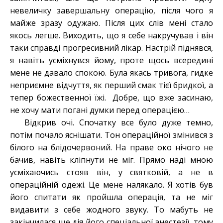
невеличку завершальну операцію, після чого я
майже зразу одужаю. Після цих слів мені стало
якось легше. Виходить, що я себе накручував і він
таки справді прогресивний лікар. Настрій піднявся,
я навіть усміхнувся йому, проте щось всередині
мене не давало спокою. Була якась тривога, гидке
неприємне відчуття, як перший смак тієї бридкої, а
тепер божественної їжі. Добре, що вже засинаю,
не хочу мати погані думки перед операцією…
Відкрив очі. Спочатку все було дуже темно,
потім почало яснішати. Тон операційної змінився з
білого на блідочервоний. На праве око нічого не
бачив, навіть кліпнути не міг. Прямо наді мною
усміхаючись стояв він, у святковій, а не в
операційній одежі. Це мене налякало. Я хотів був
його спитати як пройшла операція, та не міг
видавити з себе жодного звуку. То мабуть не
закінчилася ще дія його спеціальної анестезії, тому