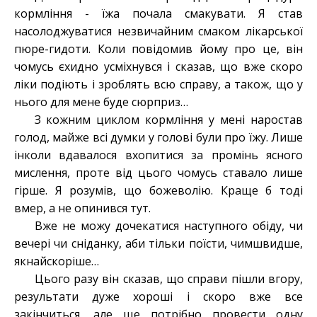
кормління - їжа почала смакувати. Я став
насолоджуватися незвичайним смаком лікарської
пюре-гидоти. Коли повідомив йому про це, він
чомусь єхидно усміхнувся і сказав, що вже скоро
ліки подіють і зроблять всю справу, а також, що у
нього для мене буде сюрприз…
З кожним циклом кормління у мені наростав
голод, майже всі думки у голові були про їжу. Лише
інколи вдавалося вхопитися за промінь ясного
мислення, проте від цього чомусь ставало лише
гірше. Я розумів, що божеволію. Краще б тоді
вмер, а не опинився тут.
Вже не можу дочекатися наступного обіду, чи
вечері чи сніданку, аби тільки поїсти, чимшвидше,
якнайскоріше…
Цього разу він сказав, що справи пішли вгору,
результати дуже хороші і скоро вже все
закінчиться, але ще потрібно провести одну