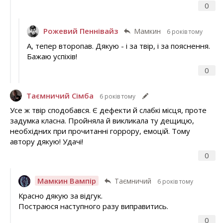
0
Рожевий Пеннівайз
Мамкин
6 років тому
А, тепер второпав. Дякую - і за твір, і за пояснення.
Бажаю успіхів!
0
Таємничий Сімба
6 років тому
Усе ж твір сподобався. Є дефекти й слабкі місця, проте
задумка класна. Пройняла й викликала ту дещицю,
необхідних при прочитанні горрору, емоцій. Тому
автору дякую! Удачі!
0
Мамкин Вампір
Таємничий
6 років тому
Красно дякую за відгук.
Постраюся наступного разу виправитись.
0