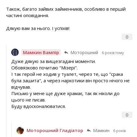
Також, багато зайвих займенників, особливо в першій
частині оповідання.
Дякую вам за нього. І успіхів!
0
Мамкин Вампір
Моторошний
6 років тому
Дуже дякую за вищезгадані моменти.
Обовязково почитаю "Мізері".
І так герой не ходив у туалет, через те, що "срака
була зашита", а через наркотики він просто нічого не
відчував.
Письмо у мене ще дуже храмає, так як ніколи до
цього не писав.
Буду вдосконалюватися.
0
Моторошний Гладіатор
Мамкин
6 років