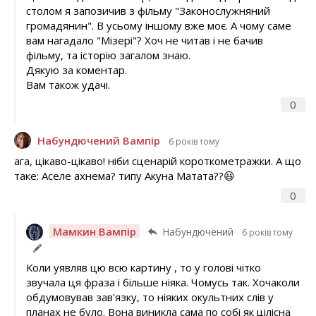
столом я запозичив з фільму "Законослужняний
громадянин". В усьому іншому вже моє. А чому саме
вам нагадало "Мізері"? Хоч не читав і не бачив
фільму, та історію загалом знаю.
Дякую за коментар.
Вам також удачі.
0
Набундючений Вампір
6 років тому
ага, цікаво-цікаво! ніби сценарій короткометражки. А що
таке: Аселе ахнема? типу Акуна Матата??😃
0
Мамкин Вампір
Набундючений
6 років тому
Коли уявляв цю всю картину , то у голові чітко
звучала ця фраза і більше ніяка. Чомусь так. Хочаколи
обдумовував зав'язку, то ніяких окультних слів у
планах не було. Вона виникла сама по собі як цілісна