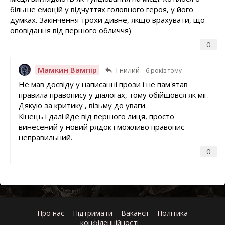
більше емоцій у відчуттях головного героя, у його
думках. Закінчення трохи дивне, якщо врахувати, що
оповідання від першого обличчя)
0
Мамкин Вампір
Гнилий
6 років тому
Не мав досвіду у написанні прози і не пам'ятав
правила правопису у діалогах, тому обійшовся як міг.
Дякую за критику , візьму до уваги.
Кінець і далі йде від першого лиця, просто
винесений у новий рядок і можливо правопис
неправильний.
0
Про нас
Підтримати
Вакансії
Політика
конфіденційності