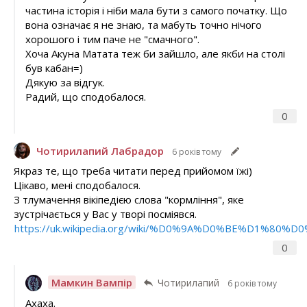
частина історія і ніби мала бути з самого початку. Що
вона означає я не знаю, та мабуть точно нічого
хорошого і тим паче не "смачного".
Хоча Акуна Матата теж би зайшло, але якби на столі
був кабан=)
Дякую за відгук.
Радий, що сподобалося.
0
Чотирилапий Лабрадор
6 років тому
Якраз те, що треба читати перед прийомом їжі)
Цікаво, мені сподобалося.
З тлумачення вікіпедією слова "кормління", яке
зустрічається у Вас у творі посміявся.
https://uk.wikipedia.org/wiki/%D0%9A%D0%BE%D1
0
Мамкин Вампір
Чотирилапий
6 років тому
Ахаха.