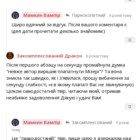
Мамкин Вампір
Парнокопитний
6 років тому
Щиро вдячний за відгук. Після вашого коментаря є
ідея дати прочитати декілько знайомим:)
0
Закомплексований Дракон
6 років тому
Після першого абзацу на секунду промайнула думка
"невже автор вирішив плагіатнути Мізері"? Та вона
зникла так швидко, як і з'явилася, прошу вибачення за
секунду слабкості, ні в якому плагіаті Вас не звинувачую)
Цілком самодостатній твір, читаючи який, отримав
неабияке задоволення! Дякую і удачі Вам!
0
Мамкин Вампір
Закомплексований
6 років
тому
Це "смакодостаній" твір, лише ідею з дзеркалом над