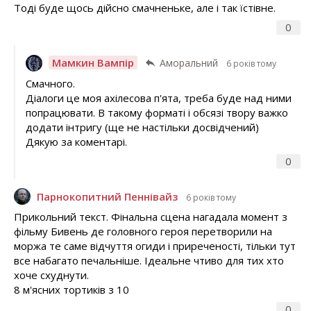
Тоді буде щось дійсно смачненьке, але і так їстівне.
0
Мамкин Вампір
Аморальний
6 років тому
Смачного.
Діалоги це моя ахілесова п'ята, треба буде над ними
попрацювати. В такому форматі і обсязі твору важко
додати інтригу (ще не настільки досвідчений)
Дякую за коментарі.
0
Парнокопитний Пеннівайз
6 років тому
Прикольний текст. Фінальна сцена нагадала момент з
фільму Бивень де головного героя перетворили на
моржа те саме відчуття огиди і приреченості, тільки тут
все набагато печальніше. Ідеальне чтиво для тих хто
хоче схуднути.
8 м'ясних тортиків з 10
0