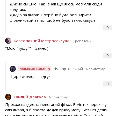
Дійсно смішно. Так і знав що якось москалів сюди
вплутаю.
Дякую за відгук. Потрібно буде розширити
словниковий запас, щоб не було таких казусів.
0
Картопляний Метросексуал
6 років тому
"Мою "тушу"" - файно:)
0
Мамкин Вампір
Картопляний
6 років тому
Щиро дякую за відгук.
0
Гнилий Дракула
6 років тому
Прекрасна ідея та непоганий фінал. В місцях переказу
слів лікаря, я б просто додав пряму мову. Без неї деякі
місця виглядають як тупцювання на місці. Хотілося б