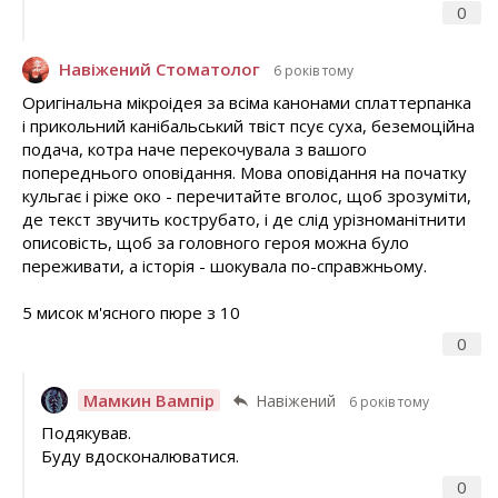
0
Навіжений Стоматолог
6 років тому
Оригінальна мікроідея за всіма канонами сплаттерпанка
і прикольний канібальський твіст псує суха, беземоційна
подача, котра наче перекочувала з вашого
попереднього оповідання. Мова оповідання на початку
кульгає і ріже око - перечитайте вголос, щоб зрозуміти,
де текст звучить кострубато, і де слід урізноманітнити
описовість, щоб за головного героя можна було
переживати, а історія - шокувала по-справжньому.
5 мисок м'ясного пюре з 10
0
Мамкин Вампір
Навіжений
6 років тому
Подякував.
Буду вдосконалюватися.
0