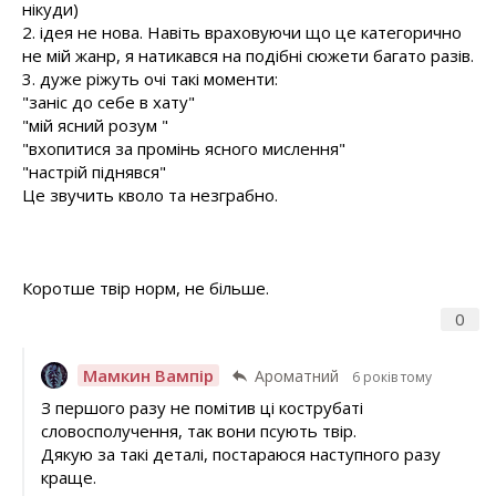
нікуди)
2. ідея не нова. Навіть враховуючи що це категорично
не мій жанр, я натикався на подібні сюжети багато разів.
3. дуже ріжуть очі такі моменти:
"заніс до себе в хату"
"мій ясний розум "
"вхопитися за промінь ясного мислення"
"настрій піднявся"
Це звучить кволо та незграбно.
Коротше твір норм, не більше.
0
Мамкин Вампір
Ароматний
6 років тому
З першого разу не помітив ці кострубаті
словосполучення, так вони псують твір.
Дякую за такі деталі, постараюся наступного разу
краще.