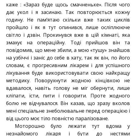
каже : «Зараз буде щось смачненьке». Після чого
дає укол і я засинаю. Так повторюється кожну
годину. Не пам’ятаю скільки вже таких циклів
пройшло і як я тут опинився, лише осліплююче
світло і дзвін. Прокинувся вже в цій кімнаті, яка
змахує на операційну. Тоді прийшов він та
повідомив, що мене збили, а мою «тушу» знайшов
на узбіччі і заніс до себе в хату, так як він, по його
словам, є прогресивним лікарем і для успішного
лікування буде використовувати свою найкращу
методику. Поворухнути жодною кінцівкою не
вдавалося, навіть голову не міг обернути, лише
кліпати, їсти, пити і говорити. Проте жодного
болю не відчувалося. Він казав, що зразу вколов
мені спеціальне знеболювальне перед операцією і
від цього моє тіло повністю паралізоване.
Моторошно було лежати тут вдома у
незнайомого лікаря і бути до нестями