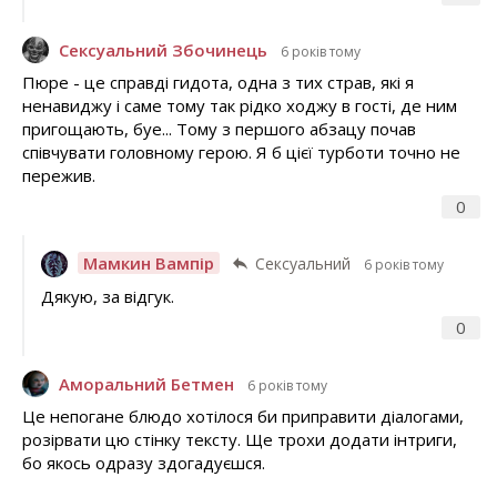
Сексуальний Збочинець
6 років тому
Пюре - це справді гидота, одна з тих страв, які я
ненавиджу і саме тому так рідко ходжу в гості, де ним
пригощають, буе... Тому з першого абзацу почав
співчувати головному герою. Я б цієї турботи точно не
пережив.
0
Мамкин Вампір
Сексуальний
6 років тому
Дякую, за відгук.
0
Аморальний Бетмен
6 років тому
Це непогане блюдо хотілося би приправити діалогами,
розірвати цю стінку тексту. Ще трохи додати інтриги,
бо якось одразу здогадуєшся.