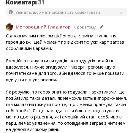
Коментарі
31
Увійдіть, щоб мати можливість коментувати
Моторошний Гладіатор
6 років тому
Однозначним плюсом цієї оповіді є зміна ставлення
героя до їжі. Цей момент по відкриттю усіх карт заграв
особливими барвами.
Емоційно відчувати ситуацію по ходу усіх подій не
вдавалося. Нижче згадували "Мізері", рекомендую
почитати саме для того, аби вдалося точніше показати
відчуття від ув'язнення.
Як розумію, то героя знатно годували наркотиками. Це
позбавило такої деталі, як неможливість випорожнення,
яка мала б натякнути про те, що сімейка прагнула такий
собі "шойт". Якщо вам вдасться більше акцентувати
мотив цього рішення, як і емоційний стан, особливо в
перший час ув'язнення, то оповідання заграє з читачем
на доволі високому рівні.