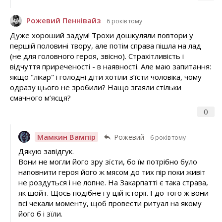
Рожевий Пеннівайз
6 років тому
Дуже хороший задум! Трохи дошкуляли повтори у
першій половині твору, але потім справа пішла на лад
(не для головного героя, звісно). Страхітливість і
відчуття приреченості - в наявності. Але маю запитання:
якщо "лікар" і голодні діти хотіли з’їсти чоловіка, чому
одразу цього не зробили? Нащо згаяли стільки
смачного м’ясця?
0
Мамкин Вампір
Рожевий
6 років тому
Дякую завідгук.
Вони не могли його зру зїсти, бо їм потрібно було
наповнити героя його ж мясом до тих пір поки живіт
не роздуться і не лопне. На Закарпатті є така страва,
як шойт. Щось подібне і у цій історії. І до того ж вони
всі чекали моменту, щоб провести ритуал на якому
його б і зїли.