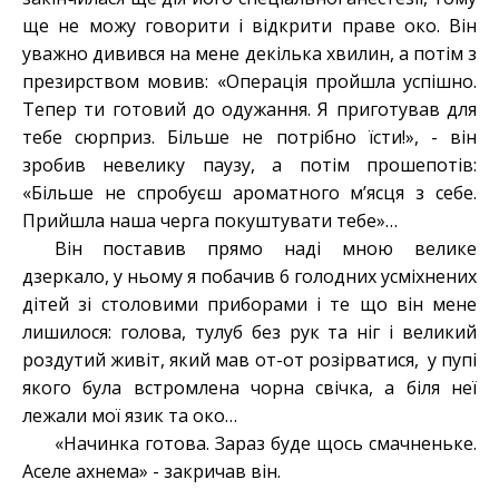
ще не можу говорити і відкрити праве око. Він
уважно дивився на мене декілька хвилин, а потім з
презирством мовив: «Операція пройшла успішно.
Тепер ти готовий до одужання. Я приготував для
тебе сюрприз. Більше не потрібно їсти!», - він
зробив невелику паузу, а потім прошепотів:
«Більше не спробуєш ароматного м’ясця з себе.
Прийшла наша черга покуштувати тебе»…
Він поставив прямо наді мною велике
дзеркало, у ньому я побачив 6 голодних усміхнених
дітей зі столовими приборами і те що він мене
лишилося: голова, тулуб без рук та ніг і великий
роздутий живіт, який мав от-от розірватися, у пупі
якого була встромлена чорна свічка, а біля неї
лежали мої язик та око…
«Начинка готова. Зараз буде щось смачненьке.
Аселе ахнема» - закричав він.