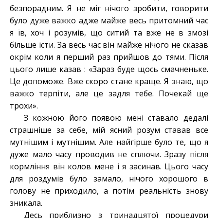
безпорадним. Я не міг нічого зробити, говорити
було дуже важко адже майже весь притомний час
я їв, хоч і розумів, що ситий та вже не в змозі
більше їсти. За весь час він майже нічого не сказав
окрім коли я перший раз прийшов до тями. Після
цього лише казав : «Зараз буде щось смачненьке.
Це допоможе. Вже скоро стане краще. Я знаю, що
важко терпіти, але це задля тебе. Почекай ще
трохи».
З кожною його появою мені ставало дедалі
страшніше за себе, мій ясний розум ставав все
мутнішим і мутнішим. Але найгірше було те, що я
дуже мало часу проводив не сплючи. Зразу після
кормління він колов мене і я засинав. Цього часу
для роздумів було замало, нічого хорошого в
голову не приходило, а потім реальність знову
зникала.
Десь приблизно з тринадцятої процедури