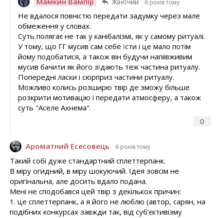
Мамкин Вампір
Жіночий
6 років тому
Не вдалося повністю передати задумку через мале
обмеження у словах.
Суть полягає не так у канібалізмі, як у самому ритуалі.
У тому, що ГГ мусив сам себе їсти і це мало потім
йому подобатися, а також він будучи напіівживим
мусив бачити як його зїдають теж частина ритуалу.
Попередні ласки і сюрприз частини ритуалу.
Можливо колись розширю твір де зможу більше
розкрити мотивацію і передати атмосферу, а також
суть "Аселе Ахнема".
0
Ароматний Есесовець
6 років тому
Такий собі дуже стандартний сплеттерпанк.
В міру огидний, в міру шокуючий. Ідея зовсім не
оригінальна, але досить вдало подана.
Мені не сподобався цей твір з декількох причин:
1. це сплеттерпанк, а я його не люблю (автор, сарян, на
подібних конкурсах завжди так, від суб'єктивізму