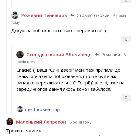
Рожевий Пеннівайз
Стовідсотковий
6 років
тому
Дякую за побажання і вітаю з перемогою! :)
0
Стовідсотковий Збочинець
Рожевий
6
років тому
Спасибі)) Ваші "Сині двері" мені теж припали до
смаку, хоча були побоювання, що це буде аж
занадто перекликатися з О.Генрі))) але ні, вже на
середині оповідання якось воно і забулося.
0
ще 1 коментар
Маленький Лепрекон
6 років тому
Трохи отямився.