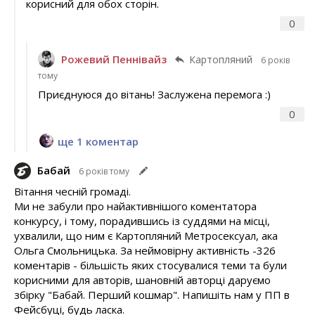
корисний для обох сторін.
0
Рожевий Пеннівайз
Картопляний
6 років
тому
Приєднуюся до вітань! Заслужена перемога :)
0
ще 1 коментар
Бабай
6 років тому
Вітання чесній громаді.
Ми не забули про найактивнішого коментатора
конкурсу, і тому, порадившись із суддями на місці,
ухвалили, що ним є Картопляний Метросексуал, ака
Ольга Смольницька. За неймовірну активність -326
коментарів - більшість яких стосувалися теми та були
корисними для авторів, шановній авторці даруємо
збірку "Бабай. Перший кошмар". Напишіть нам у ПП в
Фейсбуці, будь ласка.