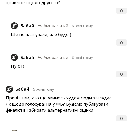
цікавлюся щодо другого?
0
Бабай
Аморальний
6 років тому
Ще не планували, але буде )
0
Бабай
Аморальний
6 років тому
Ну от)
0
Бабай
6 років тому
Привіт тим, хто ще якимось чудом сюди заглядає.
Як щодо голосування у ФБ? Будемо публікувати
фіналістів і збирати альтернативні оцінки
0