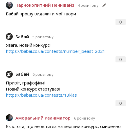
Парнокопитний Пеннівайз
4 роки тому
Бабай прошу видалити мої твори
0
Бабай
5 років тому
Увага, новий конкурс!
https://babai.co.ua/contests/number_beast-2021
0
Бабай
6 років тому
Привіт, графофіли!
Новий конкурс стартував!
https://babai.co.ua/contests/13klas
0
Аморальний Реаніматор
6 років тому
Як істота, що не встигла на перший конкурс, смиренно