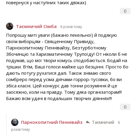
повернуся у наступних таких двіжах)
0
Таємничий Сімба
6 років тому
Попрошу миті уваги (бажано пекельної) й подякую
своїм виборцям - Священному Привиду,
Парнокопитному Пеннівайзу, Безтурботному
Збочинцю та Харизматичному Трупоїду! От ніколи б не
подумав, що мої твори комусь сподобаються. Бодай на
трішки. Втім, Ваші голоси майже що безцінні. Просто бо
дають потугу рухатися далі. Також знімаю свого
сомбреро перед усіма діячами горрор-тусовки, бо ви
збіса класні. Цей конкурс дав тонни розуміння й це
заосяжно, коли на правду. Тому дяка організаторам!!!
Бажаю всім удачі в подальших творчих діяннях!!!
0
Парнокопитний Пеннівайз
Таємничий
6
років тому