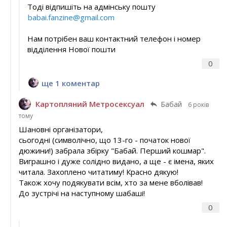
Тоді відпишіть на адмінську пошту
babai.fanzine@gmail.com
Нам потрібен ваш контактний телефон і номер
відділення Нової пошти
0
ще 1 коментар
Картопляний Метросексуал
Бабай
6 років
тому
Шановні організатори,
сьогодні (символічно, що 13-го - початок нової
дюжини!) забрала збірку "Бабай. Перший кошмар".
Виграшно і дуже солідно видано, а ще - є імена, яких
читала. Захоплено читатиму! Красно дякую!
Також хочу подякувати всім, хто за мене вболівав!
До зустрічі на наступному шабаші!
0