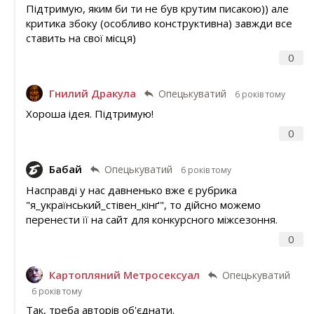
Підтримую, яким би ти не був крутим писакою)) але
критика збоку (особливо конструктивна) завжди все
ставить на свої місця)
0
Гнилий Дракула
Опецькуватий
6 років тому
Хороша ідея. Підтримую!
0
Бабай
Опецькуватий
6 років тому
Насправді у нас давненько вже є рубрика
"я_український_стівен_кінґ", то дійсно можемо
перенести її на сайт для конкурсного міжсезоння.
0
Картопляний Метросексуал
Опецькуватий
6 років тому
Так, треба авторів об'єднати.