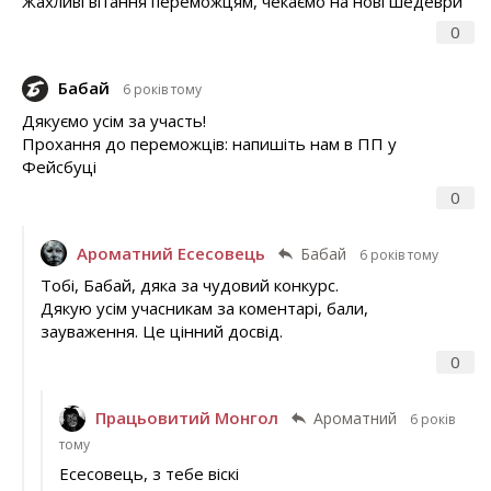
Жахливі вітання переможцям, чекаємо на нові шедеври
0
Бабай
6 років тому
Дякуємо усім за участь!
Прохання до переможців: напишіть нам в ПП у
Фейсбуці
0
Ароматний Есесовець
Бабай
6 років тому
Тобі, Бабай, дяка за чудовий конкурс.
Дякую усім учасникам за коментарі, бали,
зауваження. Це цінний досвід.
0
Працьовитий Монгол
Ароматний
6 років
тому
Есесовець, з тебе віскі