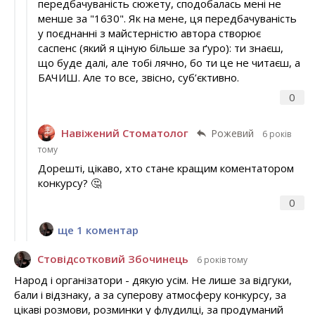
передбачуваність сюжету, сподобалась мені не
менше за "1630". Як на мене, ця передбачуваність
у поєднанні з майстерністю автора створює
саспенс (який я ціную більше за ґуро): ти знаєш,
що буде далі, але тобі лячно, бо ти це не читаєш, а
БАЧИШ. Але то все, звісно, суб’єктивно.
0
Навіжений Стоматолог
Рожевий
6 років
тому
Дорешті, цікаво, хто стане кращим коментатором
конкурсу? 🤔
0
ще 1 коментар
Стовідсотковий Збочинець
6 років тому
Народ і організатори - дякую усім. Не лише за відгуки,
бали і відзнаку, а за суперову атмосферу конкурсу, за
цікаві розмови, розминки у флудилці, за продуманий