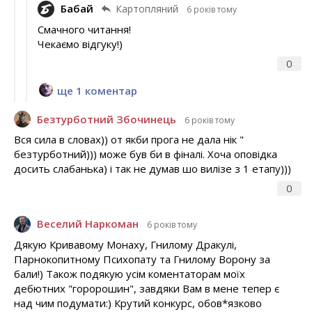
Бабай
Картопляний
6 років тому
Смачного читання!
Чекаємо відгуку!)
0
ще 1 коментар
Безтурботний Збочинець
6 років тому
Вся сила в словах)) от якби прога не дала нік "
безтурботний))) може був би в фіналі. Хоча оповідка
досить слабанька) і так не думав шо вилізе з 1 етапу)))
0
Веселий Наркоман
6 років тому
Дякую Кривавому Монаху, Гнилому Дракулі,
Парнокопитному Психопату та Гнилому Ворону за
бали!) Також подякую усім коментаторам моїх
дебютних "горорошин", завдяки Вам в мене тепер є
над чим подумати:) Крутий конкурс, обов*язково