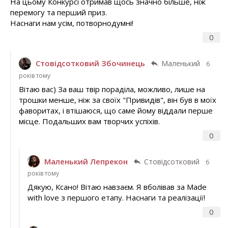
На цьому Конкурсі отримав щось значно більше, ніж
перемогу та перший приз.
Наснаги нам усім, потворнодумні!
0
Стовідсотковий Збочинець
Маленький
6
років тому
Вітаю вас) За ваш твір пораділа, можливо, лише на
трошки менше, ніж за своїх "Привидів", він був в моїх
фаворитах, і втішаюся, що саме йому віддали перше
місце. Подальших вам творчих успіхів.
0
Маленький Лепрекон
Стовідсотковий
6
років тому
Дякую, Ксано! Вітаю навзаєм. Я вболівав за Made
with love з першого етапу. Наснаги та реалізації!
0