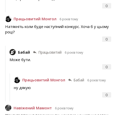
0
Працьовитий Монгол
6 років тому
Натякніть коли буде наступний конкурс. Хоча б у цьому
році?
0
Бабай
Працьовитий
6 років тому
Може бути.
0
Працьовитий Монгол
Бабай
6 років тому
ну дякую
0
Навіжений Мамонт
6 років тому