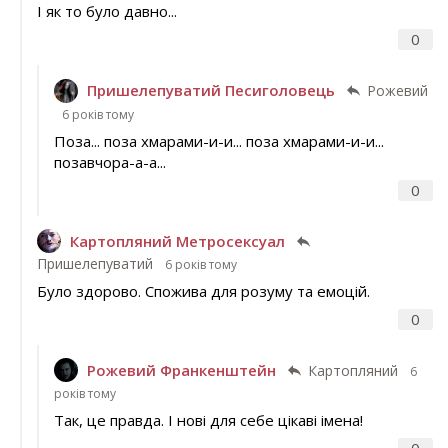
І як то було давно...
0
Пришелепуватий Песиголовець
Рожевий
6 років тому
Поза... поза хмарами-и-и... поза хмарами-и-и...
позавчора-а-а...
0
Картопляний Метросексуал
Пришелепуватий
6 років тому
Було здорово. Спожива для розуму та емоцій.
0
Рожевий Франкенштейн
Картопляний
6
років тому
Так, це правда. І нові для себе цікаві імена!