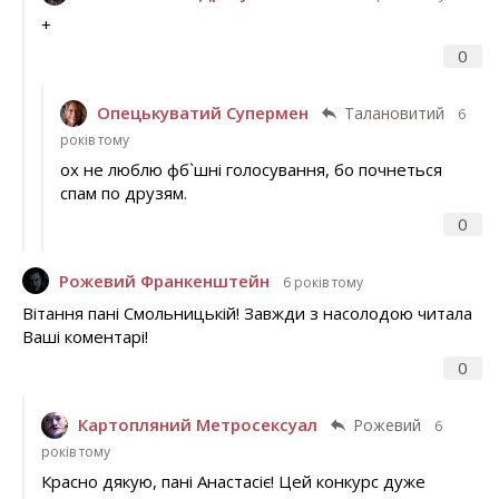
+
0
Опецькуватий Супермен
Талановитий
6
років тому
ох не люблю фб`шні голосування, бо почнеться
спам по друзям.
0
Рожевий Франкенштейн
6 років тому
Вітання пані Смольницькій! Завжди з насолодою читала
Ваші коментарі!
0
Картопляний Метросексуал
Рожевий
6
років тому
Красно дякую, пані Анастасіє! Цей конкурс дуже