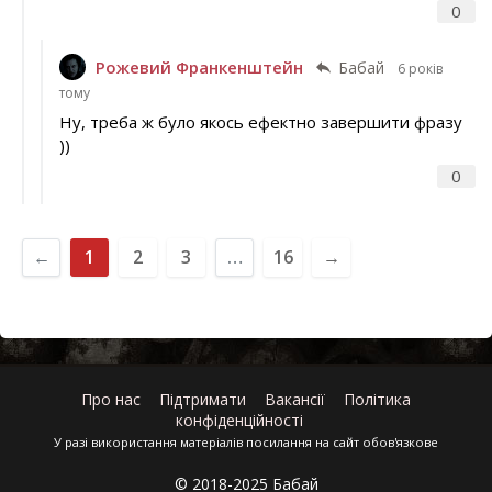
0
Рожевий Франкенштейн
Бабай
6 років
тому
Ну, треба ж було якось ефектно завершити фразу
))
0
←
1
2
3
…
16
→
Про нас
Підтримати
Вакансії
Політика
конфіденційності
У разі використання матеріалів посилання на сайт обов'язкове
© 2018-2025 Бабай