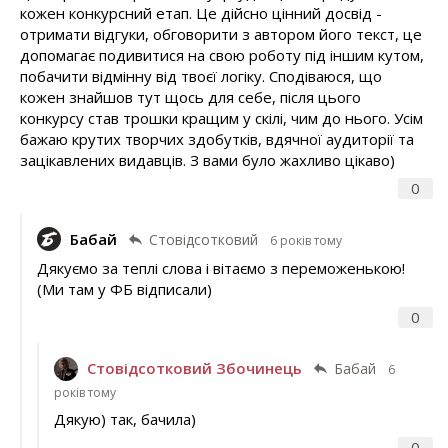
кожен конкурсний етап. Це дійсно цінний досвід -
отримати відгуки, обговорити з автором його текст, це
допомагає подивитися на свою роботу під іншим кутом,
побачити відмінну від твоєї логіку. Сподіваюся, що
кожен знайшов тут щось для себе, після цього
конкурсу став трошки кращим у скілі, чим до нього. Усім
бажаю крутих творчих здобутків, вдячної аудиторії та
зацікавлених видавців. З вами було жахливо цікаво)
0
Бабай
Стовідсотковий
6 років тому
Дякуємо за теплі слова і вітаємо з переможенькою!
(Ми там у ФБ відписали)
0
Стовідсотковий Збочинець
Бабай
6
років тому
Дякую) так, бачила)
0