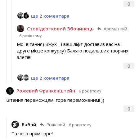
0
ще 2 коментаря
Стовідсотковий Збочинець
Ароматний
6 років тому
Мої вітання) Вжух - і ваш ліфт доставив вас на
друге місце конкурсу) Бажаю подальших творчих
злетів!
0
ще 2 коментаря
Рожевий Франкенштейн
6 років тому
Вітання переможцям, горе переможеним! ))
0
Бабай
Рожевий
6 років тому
Та чого прям горе!