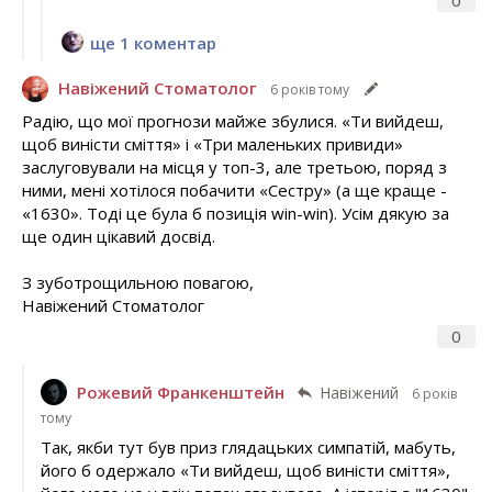
0
ще 1 коментар
Навіжений Стоматолог
6 років тому
Радію, що мої прогнози майже збулися. «Ти вийдеш,
щоб виністи сміття» і «Три маленьких привиди»
заслуговували на місця у топ-3, але третьою, поряд з
ними, мені хотілося побачити «Сестру» (а ще краще -
«1630». Тоді це була б позиція win-win). Усім дякую за
ще один цікавий досвід.
З зуботрощильною повагою,
Навіжений Стоматолог
0
Рожевий Франкенштейн
Навіжений
6 років
тому
Так, якби тут був приз глядацьких симпатій, мабуть,
його б одержало «Ти вийдеш, щоб виністи сміття»,