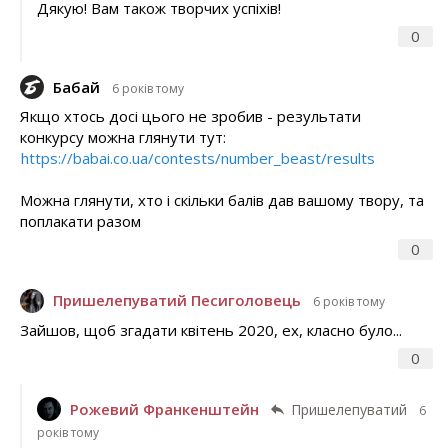
Дякую! Вам також творчих успіхів!
0
Бабай
6 років тому
Якщо хтось досі цього не зробив - результати
конкурсу можна глянути тут:
https://babai.co.ua/contests/number_beast/results
Можна глянути, хто і скільки балів дав вашому твору, та
поплакати разом
0
Пришелепуватий Песиголовець
6 років тому
Зайшов, щоб згадати квітень 2020, ех, класно було...
0
Рожевий Франкенштейн
Пришелепуватий
6
років тому