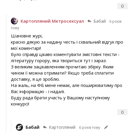
0
Картопляний Метросексуал
Бабай
6 років
тому
Шановне журі,
красно дякую за надану честь і схвальний відгук про
мої коментарі!
Було справді цікаво коментувати змістовні тексти -
літературу горору, яка твориться тут і зараз.
З великим зацікавленням прочитаю збірку. Яким
чином її можна отримати? Якщо треба сплатити
доставку, я це зроблю.
На жаль, на ФБ мене немає, але поширюватиму про
Вас інформацію - і надалі.
Буду рада брати участь у Вашому наступному
конкурсі!
0
Бабай
Картопляний
6 років тому