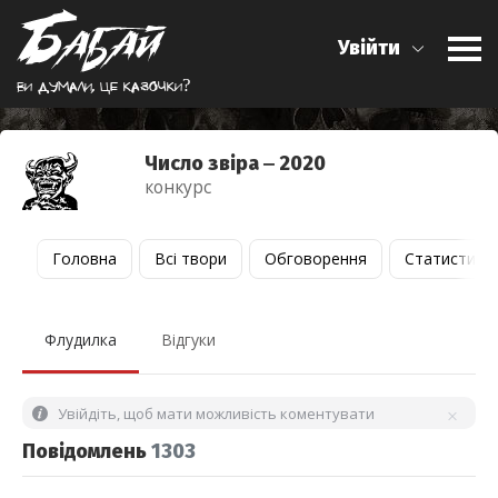
Увійти
Ви думали, це казочки?
Число звіра ‒ 2020
конкурс
Головна
Всі твори
Обговорення
Статистика
Флудилка
Відгуки
Увійдіть, щоб мати можливість коментувати
Повідомлень
1303