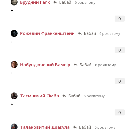
Брудний Галк
Бабай
6 років тому
+
0
Рожевий Франкенштейн
Бабай
6 років тому
+
0
Набундючений Вампір
Бабай
6 років тому
+
0
Таємничий Сімба
Бабай
6 років тому
+
0
Талановитий Дракула
Бабай
6 років тому