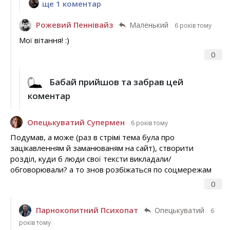
ще 1 коментар
Рожевий Пеннівайз
Маленький
6 років тому
Мої вітання! :)
0
Бабай прийшов та забрав цей
коментар
Опецькуватий Супермен
6 років тому
Подумав, а може (раз в стрімі тема була про
зацікавленням й заманюваням на сайт), створити
розділ, куди б люди свої тексти викладали/
обговорювали? а то знов розбіжаться по соцмережам
0
Парнокопитний Психопат
Опецькуватий
6
років тому