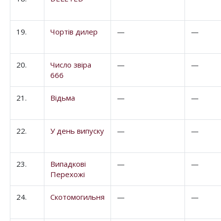
19.
Чортів дилер
—
—
20.
Число звіра
—
—
666
21.
Відьма
—
—
22.
У день випуску
—
—
23.
Випадкові
—
—
Перехожі
24.
Скотомогильня
—
—