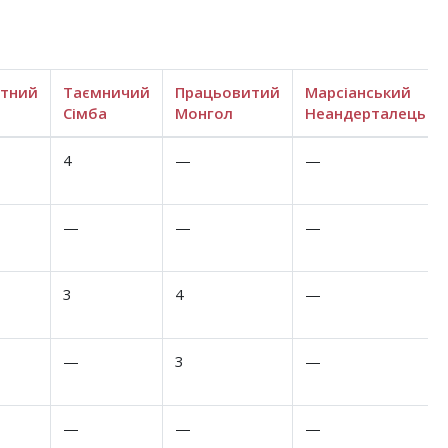
итний
Таємничий
Працьовитий
Марсіанський
Сімба
Монгол
Неандерталець
4
—
—
—
—
—
3
4
—
—
3
—
—
—
—