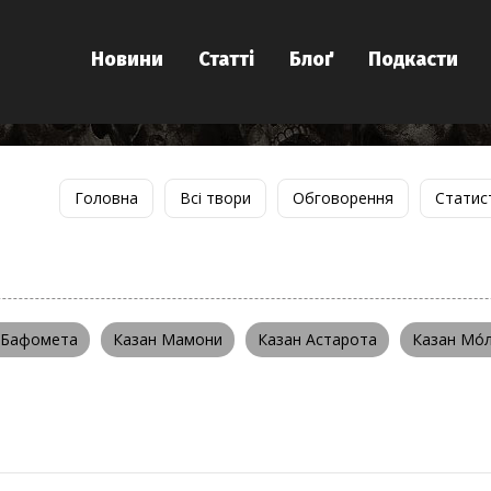
Новини
Статті
Блоґ
Подкасти
Головна
Всі твори
Обговорення
Статис
 Бафомета
Казан Мамони
Казан Астарота
Казан Мо́