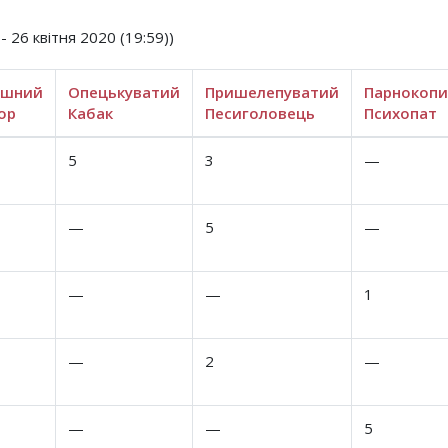
- 26 квітня 2020 (19:59))
ошний
Опецькуватий
Пришелепуватий
Парнокоп
ор
Кабак
Песиголовець
Психопат
5
3
—
—
5
—
—
—
1
—
2
—
—
—
5