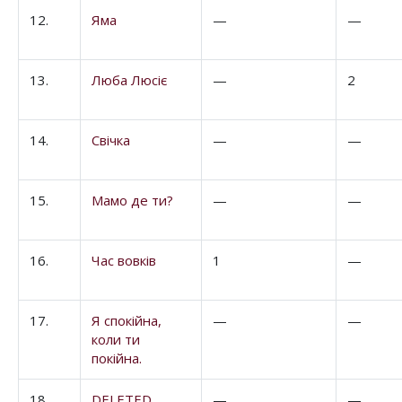
12.
Яма
—
—
13.
Люба Люсіє
—
2
14.
Свічка
—
—
15.
Мамо де ти?
—
—
16.
Час вовків
1
—
17.
Я спокійна,
—
—
коли ти
покійна.
18.
DELETED
—
—