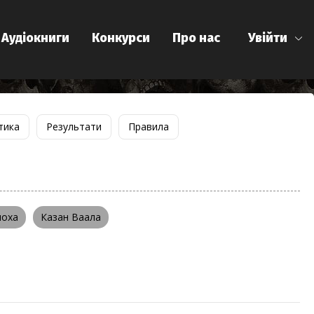
Аудіокниги
Конкурси
Про нас
Увійти
тика
Результати
Правила
лоха
Казан Ваала