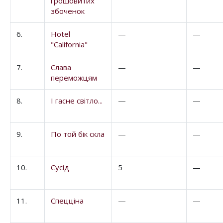
грошовитих
збоченок
6.
Hotel
—
—
"California"
7.
Слава
—
—
переможцям
8.
І гасне світло...
—
—
9.
По той бік скла
—
—
10.
Сусід
5
—
11.
Спецціна
—
—