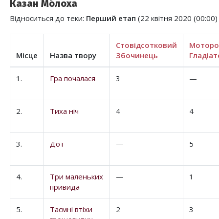
Казан Мо́лоха
Відноситься до теки:
Перший етап
(22 квітня 2020 (00:00) 
Стовідсотковий
Мотор
Місце
Назва твору
Збочинець
Гладіат
1.
Гра почалася
3
—
2.
Тиха ніч
4
4
3.
Дот
—
5
4.
Три маленьких
—
1
привида
5.
Таємні втіхи
2
3