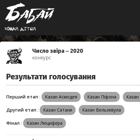
Ховай дiтей
Число звіра ‒ 2020
конкурс
Результати голосування
Перший етап
:
Казан Асмодея
Казан Піфона
Казан
Другий етап
:
Казан Сатани
Казан Вельзевула
Фінал
:
Казан Люцифера