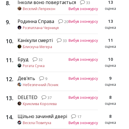
8
.
Інколи воно повертається
13
33
оцінка
Веселий Лепрекон
Вибув з конкурсу
9
.
Родинна Справа
13
Вибув з конкурсу
20
оцінка
Розпатлана Черниця
10
.
Канікули смерті
11
Вибув з конкурсу
33
оцінка
Блискуча Мегера
11
.
Бруд
10
Вибув з конкурсу
32
оцінка
Рогата Сучка
12
.
Дев'ять
9
Вибув з конкурсу
9
оцінка
Небезпечний Лісник
13
.
DELETED
8
Вибув з конкурсу
37
оцінка
Криклива Королева
14
.
Щільно зачиняй двері
8
17
оцінка
Весела Повитуха
Вибув з конкурсу