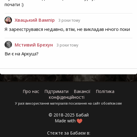
почати :)
Хвацький Вампір
3 роки тому
Я зареєструвався недавно, втім, не викладав нічого поки
Мстивий Брехун
3 роки тому
Ви є на Аркуші?
Про нас
Підтримати
Вакансії
Політика
конфіденційності
У разі використання матеріалів посилання на сайт обов'язкове
© 2018-2025 Бабай
Made with
Стежте за Бабаєм в: