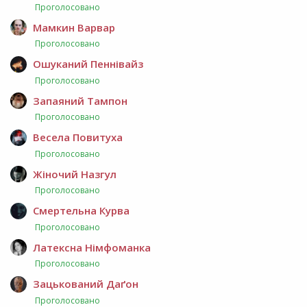
Проголосовано
Мамкин Варвар
Проголосовано
Ошуканий Пеннівайз
Проголосовано
Запаяний Тампон
Проголосовано
Весела Повитуха
Проголосовано
Жіночий Назгул
Проголосовано
Смертельна Курва
Проголосовано
Латексна Німфоманка
Проголосовано
Зацькований Даґон
Проголосовано