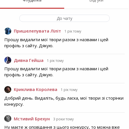
До чату
Пришелепувата Ліліт
1 рік тому
Прошу видалити мої твори разом з назвами і цей
профіль з сайту. Дякую.
Дивна Гейша
1 рік тому
Прошу видалити мої твори разом з назвами і цей
профіль з сайту. Дякую.
Криклива Королева
1 рік тому
Добрий день. Видаліть, будь ласка, мої твори зі сторінки
конкурсу.
Мстивий Брехун
3 роки тому
Ну маєте ж оповідання з цього конкурсу, то можна вже