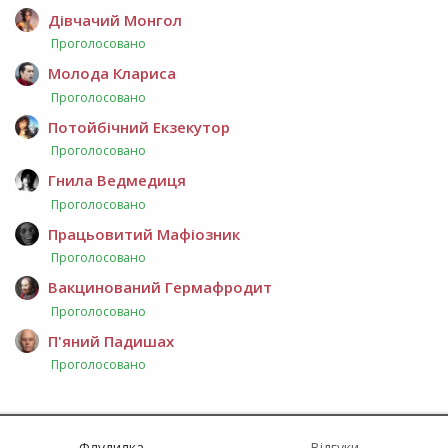
Дівчачий Монгол
Проголосовано
Молода Клариса
Проголосовано
Потойбічний Екзекутор
Проголосовано
Гнила Ведмедиця
Проголосовано
Працьовитий Мафіозник
Проголосовано
Вакцинований Гермафродит
Проголосовано
П'яний Падишах
Проголосовано
Флудилка
Відгуки