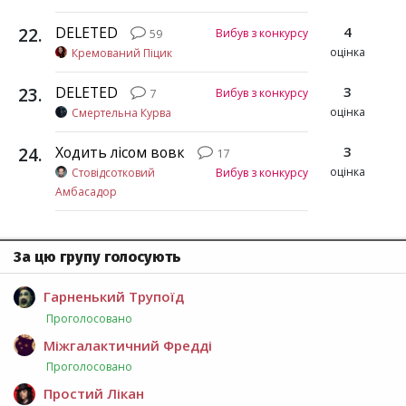
22
.
DELETED
4
Вибув з конкурсу
59
оцінка
Кремований Піцик
23
.
DELETED
3
Вибув з конкурсу
7
оцінка
Смертельна Курва
24
.
Ходить лісом вовк
3
17
оцінка
Стовідсотковий
Вибув з конкурсу
Амбасадор
За цю групу голосують
Гарненький Трупоїд
Проголосовано
Міжгалактичний Фредді
Проголосовано
Простий Лікан