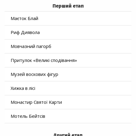
Перший етап
Маєток Блай
Риф Диявола
Мовчазний пагорб
Притулок «Великі сподівання»
Музей воскових фігур
Хижка в лісі
Монастир Святої Карти
Мотель Бейтсів
Другий етап