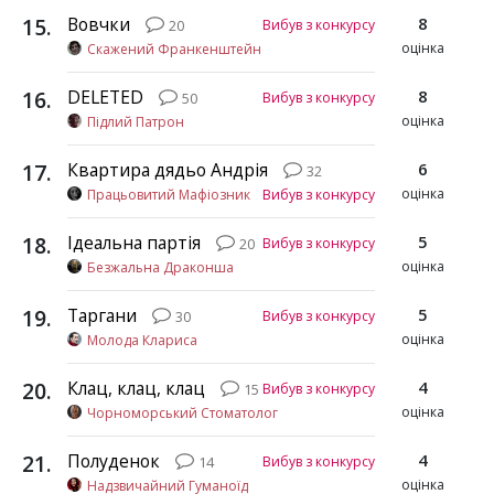
15
.
Вовчки
8
Вибув з конкурсу
20
оцінка
Скажений Франкенштейн
16
.
DELETED
8
Вибув з конкурсу
50
оцінка
Підлий Патрон
17
.
Квартира дядьо Андрія
6
32
оцінка
Працьовитий Мафіозник
Вибув з конкурсу
18
.
Ідеальна партія
5
Вибув з конкурсу
20
оцінка
Безжальна Драконша
19
.
Таргани
5
Вибув з конкурсу
30
оцінка
Молода Клариса
20
.
Клац, клац, клац
4
Вибув з конкурсу
15
оцінка
Чорноморський Стоматолог
21
.
Полуденок
4
Вибув з конкурсу
14
оцінка
Надзвичайний Гуманоїд