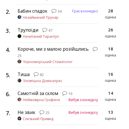
2
.
Бабин спадок
28
Грає в конкурсі
34
оцінка
Незайманий Трунар
3
.
Трупоїди
26
47
оцінка
Начитаний Тарантул
4
.
Короче, ми з малою розійшлись
18
оцінка
25
Чорноморський Стоматолог
5
.
Тиша
16
82
оцінка
Зловтішна Домінатрікс
6
.
Самотній за склом
14
19
оцінка
Неймовірна Графиня
Вибув з конкурсу
7
.
Не звик
13
Вибув з конкурсу
25
оцінка
Слизький Привид