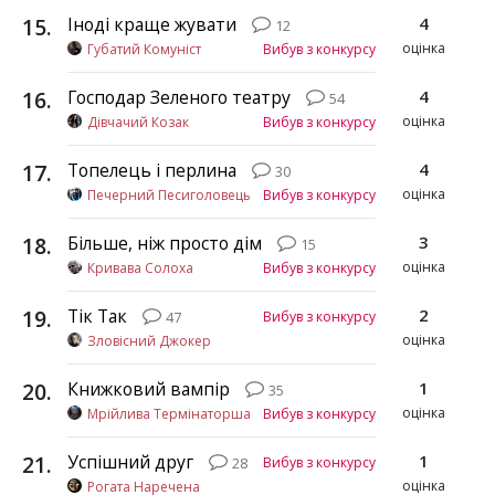
15
.
Іноді краще жувати
4
12
оцінка
Губатий Комуніст
Вибув з конкурсу
16
.
Господар Зеленого театру
4
54
оцінка
Дівчачий Козак
Вибув з конкурсу
17
.
Топелець і перлина
4
30
оцінка
Печерний Песиголовець
Вибув з конкурсу
18
.
Більше, ніж просто дім
3
15
оцінка
Кривава Солоха
Вибув з конкурсу
19
.
Тік Так
2
Вибув з конкурсу
47
оцінка
Зловісний Джокер
20
.
Книжковий вампір
1
35
оцінка
Мрійлива Термінаторша
Вибув з конкурсу
21
.
Успішний друг
1
Вибув з конкурсу
28
оцінка
Рогата Наречена