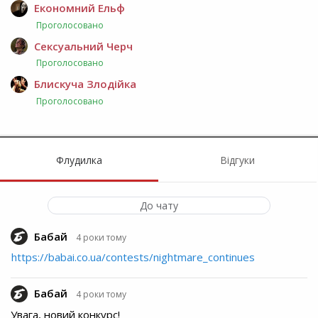
Економний Ельф
Проголосовано
Сексуальний Черч
Проголосовано
Блискуча Злодійка
Проголосовано
Флудилка
Відгуки
До чату
Бабай
4 роки тому
https://babai.co.ua/contests/nightmare_continues
Бабай
4 роки тому
Увага, новий конкурс!