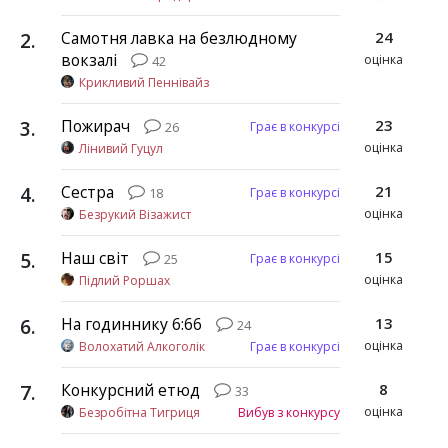
2
.
Самотня лавка на безлюдному
24
вокзалі
оцінка
42
Крикливий Пеннівайз
3
.
Пожирач
23
Грає в конкурсі
26
оцінка
Лінивий Гуцул
4
.
Сестра
21
Грає в конкурсі
18
оцінка
Безрукий Візажист
5
.
Наш світ
15
Грає в конкурсі
25
оцінка
Підлий Роршах
6
.
На годиннику 6:66
13
24
оцінка
Волохатий Алкоголік
Грає в конкурсі
7
.
Конкурсний етюд
8
33
оцінка
Безробітна Тигриця
Вибув з конкурсу