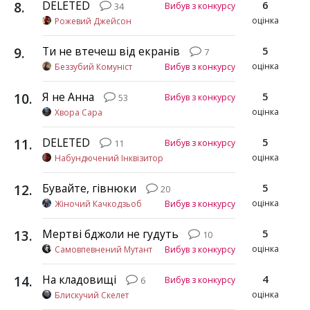
8
.
DELETED
6
Вибув з конкурсу
34
оцінка
Рожевий Джейсон
9
.
Ти не втечеш від екранів
5
7
оцінка
Беззубий Комуніст
Вибув з конкурсу
10
.
Я не Анна
5
Вибув з конкурсу
53
оцінка
Хвора Сара
11
.
DELETED
5
Вибув з конкурсу
11
оцінка
Набундючений Інквізитор
12
.
Бувайте, гівнюки
5
20
оцінка
Жіночий Качкодзьоб
Вибув з конкурсу
13
.
Мертві бджоли не гудуть
5
10
оцінка
Самовпевнений Мутант
Вибув з конкурсу
14
.
На кладовищі
4
Вибув з конкурсу
6
оцінка
Блискучий Скелет