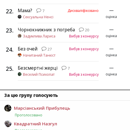
22
.
Мама?
—
Дискваліфіковано
7
оцінка
Сексуальна Ненсі
23
.
Чорнокнижник з погреба
—
20
оцінка
Задумлива Лариса
Вибув з конкурсу
24
.
Без очей
—
Вибув з конкурсу
27
оцінка
Начитаний Танкіст
25
.
Безсмертні жерці
—
7
оцінка
Веселий Психопат
Вибув з конкурсу
За цю групу голосують
Марсіанський Прибулець
Проголосовано
Квадратний Назгул