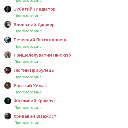
Проголосовано
Зубатий Гладіатор
Проголосовано
Зловісний Джокер
Проголосовано
Печерний Песиголовець
Проголосовано
Пришелепуватий Піноккіо
Проголосовано
Лютий Прибулець
Проголосовано
Рогатий Хижак
Проголосовано
Жахливий Крампус
Проголосовано
Кривавий Візажист
Проголосовано