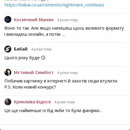
https://babai.co.ua/contests/nightmare_continues
Космічний Маніяк
4 роки тому
Воно то так. Але якщо напишеш щось великого формату
і викладеш онлайн, а потім …
Бабай
4 роки тому
Цього року буде 😏
Мстивий Симбіот
4 роки тому
Побачив картинку в інтернеті й захотів сюди втулити.
P.S. Коли новий конкурс?
Криклива Бідося
4 роки тому
Це ще найменше із бід якби то були фанфіки...