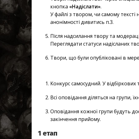
кнопка
«Надіслати»
.
У файлі з твором, чи самому текст
анонімності дивитись п.3.
Після надсилання твору та модераці
Переглядати статуси надісланих тво
Твори, що були опубліковані в мереж
Конкурс самосудний. У відбіркових т
Всі оповідання діляться на групи, їх
Оповідання кожної групи будуть дос
закінчення прийому.
1 етап