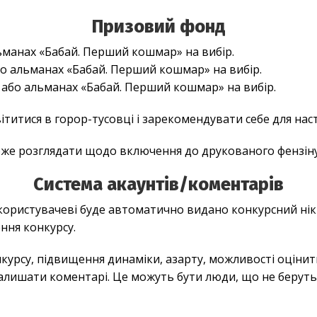
Призовий фонд
льманах «Бабай. Перший кошмар» на вибір.
або альманах «Бабай. Перший кошмар» на вибір.
» або альманах «Бабай. Перший кошмар» на вибір.
ітитися в горор-тусовці і зарекомендувати себе для нас
же розглядати щодо включення до друкованого фензіну
Система акаунтів/коментарів
ористувачеві буде автоматично видано конкурсний нікн
ння конкурсу.
урсу, підвищення динаміки, азарту, можливості оцінити
алишати коментарі. Це можуть бути люди, що не беруть у