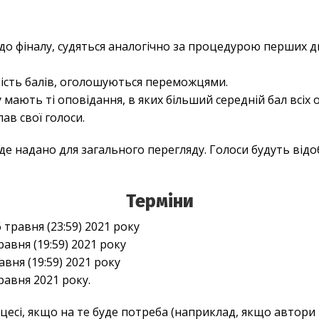
 до фіналу, судяться аналогічно за процедурою перших д
кість балів, оголошуються переможцями.
у мають ті оповідання, в яких більший середній бал всіх
ав свої голоси.
е надано для загального перегляду. Голоси будуть відо
Терміни
 травня (23:59) 2021 року
равня (19:59) 2021 року
авня (19:59) 2021 року
равня 2021 року.
оцесі, якщо на те буде потреба (наприклад, якщо автори