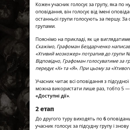
Кожен учасник голосує за групу, яка по н
оповідання, він голосує від імені опові
останньої групи голосують за першу. За
групами.
Пояснімо на прикладі, як це виглядатиме
Скажімо, Графоман Бездарченко написав 
«Хтивий мозкожер» потрапив до групи № 1
Відповідно, Графоман голосуватиме за гр
передує «Х» та «Я». При цьому за «Хтиво
Учасник читає всі оповідання з підсудної
можна використати лише раз, тобто 5 — 
«Доступні дії»
.
2 етап
До другого туру виходять по
6
оповідань 
учасник голосує за підсудну групу і знову