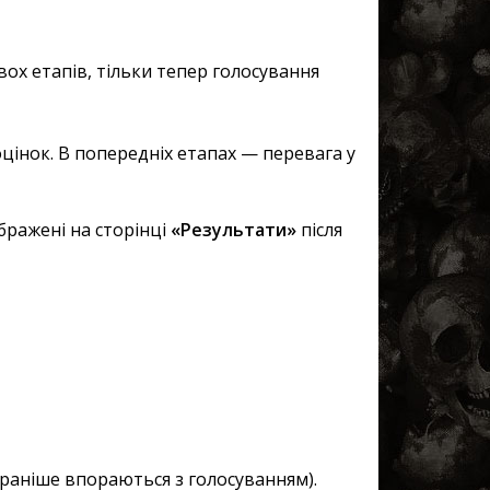
вох етапів, тільки тепер голосування
 оцінок. В попередніх етапах — перевага у
бражені на сторінці
«Результати»
після
 раніше впораються з голосуванням).