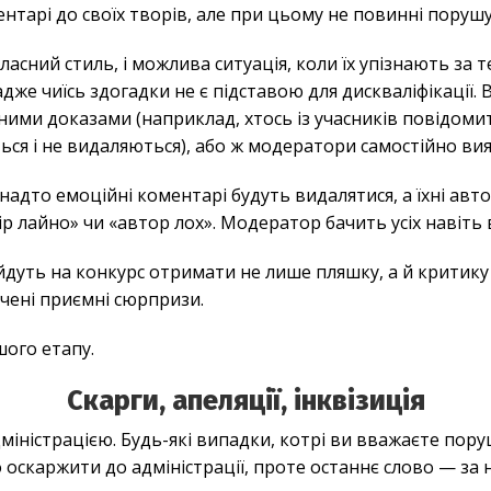
нтарі до своїх творів, але при цьому не повинні поруш
ласний стиль, і можлива ситуація, коли їх упізнають за
дже чиїсь здогадки не є підставою для дискваліфікації.
ими доказами (наприклад, хтось із учасників повідоми
ься і не видаляються), або ж модератори самостійно ви
 надто емоційні коментарі будуть видалятися, а їхні ав
ір лайно» чи «автор лох». Модератор бачить усіх навіть 
дуть на конкурс отримати не лише пляшку, а й критику
чені приємні сюрпризи.
шого етапу.
Скарги, апеляції, інквізиція
дміністрацією. Будь-які випадки, котрі ви вважаєте по
о оскаржити до адміністрації, проте останнє слово — за 