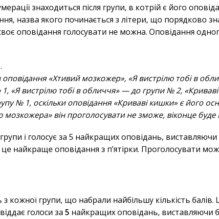
умерації знаходиться після групи, в котрій є його оповіда
дання, назва якого починається з літери, що порядково з
 своє оповідання голосувати не можна. Оповідання одно
.
оповідання «Хтивий мозкожер», «Я вистрілю тобі в облич
, «Я вистрілю тобі в обличчя» — до групи № 2, «Криваві 
упу № 1, оскільки оповідання «Криваві кишки» є його о
го мозкожера» він проголосувати не зможе, віконце буде
 групи і голосує за 5 найкращих оповідань, виставляючи 
це найкраще оповідання з п’ятірки. Проголосувати можна
з кожної групи, що набрали найбільшу кількість балів. 
 віддає голоси за
5
найкращих оповідань, виставляючи б