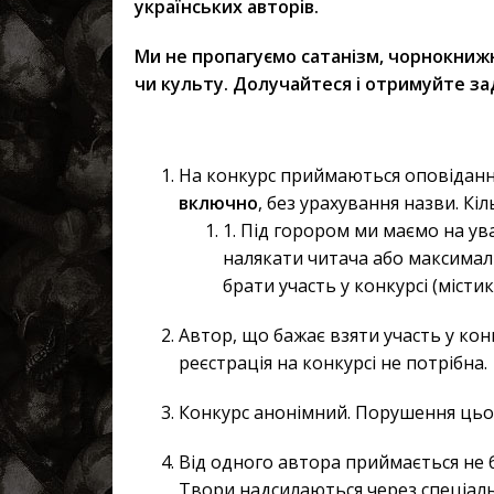
українських авторів.
Ми не пропагуємо сатанізм, чорнокнижн
чи культу. Долучайтеся і отримуйте з
На конкурс приймаються оповіданн
включно
, без урахування назви. Кі
1. Під горором ми маємо на ув
налякати читача або максимал
брати участь у конкурсі (місти
Автор, що бажає взяти участь у кон
реєстрація на конкурсі не потрібна.
Конкурс анонімний. Порушення цьог
Від одного автора приймається не 
Твори надсилаються через спеціальн