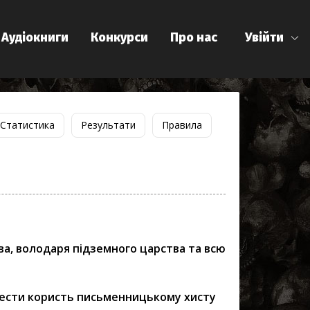
Аудіокниги
Конкурси
Про нас
Увійти
Статистика
Результати
Правила
ва, володаря підземного царства та всю
нести користь письменницькому хисту