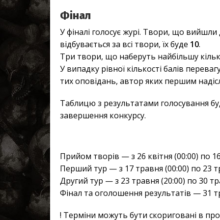
Фінал
У фіналі голосує журі. Твори, що вийшли
відбувається за всі твори, їх буде
10
.
Три твори, що наберуть найбільшу кіль
У випадку рівної кількості балів переваг
тих оповідань, автор яких першим надісл
Таблицю з результатами голосування буд
завершення конкурсу.
Прийом творів — з 26 квітня (00:00) по 16
Перший тур — з 17 травня (00:00) по 23 т
Другий тур — з 23 травня (20:00) по 30 тр
Фінал та оголошення результатів — 31 т
! Терміни можуть бути скориговані в пр