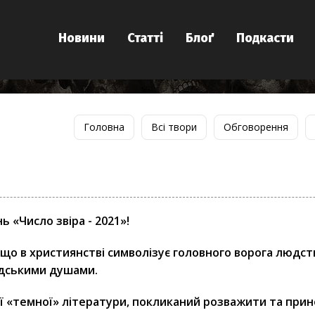
Новини
Статті
Блоґ
Подкасти
Головна
Всі твори
Обговорення
ь «Число звіра - 2021»!
, що в християнстві символізує головного ворога людст
юдськими душами.
ї «темної» літератури, покликаний розважити та при