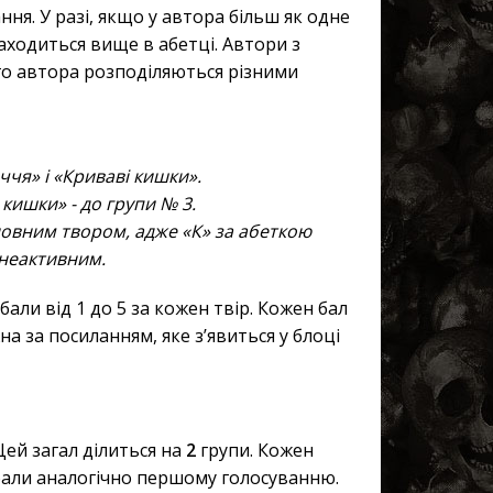
ння. У разі, якщо у автора більш як одне
находиться вище в абетці. Автори з
го автора розподіляються різними
чя» і «Криваві кишки».
кишки» - до групи № 3.
сновним твором, адже «К» за абеткою
 неактивним.
бали від 1 до 5 за кожен твір. Кожен бал
 за посиланням, яке з’явиться у блоці
Цей загал ділиться на
2
групи. Кожен
али аналогічно першому голосуванню.