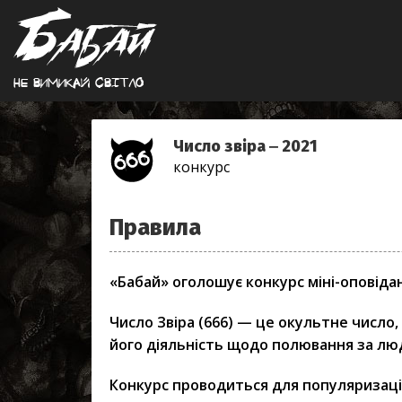
Не вимикай свiтло
Число звіра ‒ 2021
конкурс
Правила
«Бабай» оголошує конкурс міні-оповідан
Число Звіра (666) — це окультне число
його діяльність щодо полювання за л
Конкурс проводиться для популяризаці