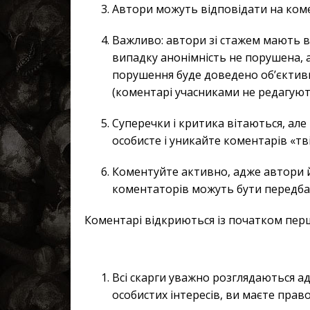
Автори можуть відповідати на коме
Важливо: автори зі стажем мають в
випадку анонімність не порушена, а
порушення буде доведено об’єктивн
(коментарі учасниками не редагуют
Суперечки і критика вітаються, але
особисте і уникайте коментарів «тв
Коментуйте активно, адже автори й
коментаторів можуть бути передба
Коментарі відкриються із початком пер
Всі скарги уважно розглядаються а
особистих інтересів, ви маєте прав