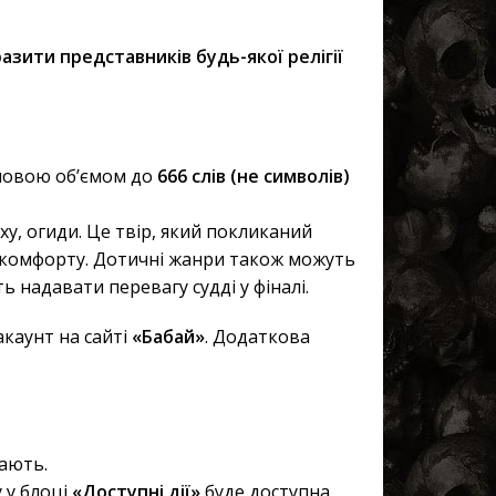
азити представників будь-якої релігії
 мовою об’ємом до
666 слів (не символів)
ху, огиди. Це твір, який покликаний
искомфорту. Дотичні жанри також можуть
ь надавати перевагу судді у фіналі.
акаунт на сайті
«Бабай»
. Додаткова
рають.
 у блоці
«Доступні дії»
буде доступна