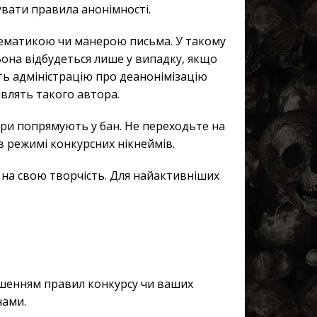
увати правила анонімності.
 тематикою чи манерою письма. У такому
 Вона відбудеться лише у випадку, якщо
ть адміністрацію про деанонімізацію
являть такого автора.
тори попрямують у бан. Не переходьте на
в режимі конкурсних нікнеймів.
 на свою творчість. Для найактивніших
рушенням правил конкурсу чи ваших
нами.