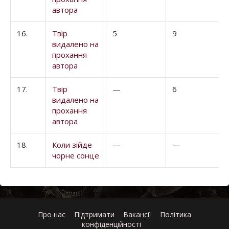
автора
16.
Твір
5
9
видалено на
прохання
автора
17.
Твір
—
6
видалено на
прохання
автора
18.
Коли зійде
—
—
чорне сонце
Про нас
Підтримати
Вакансії
Політика
конфіденційності