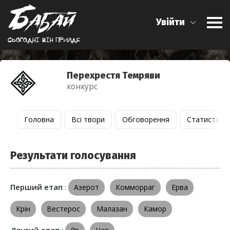
Увійти
Сьогоднi вiн прийде
Перехрестя Темряви
конкурс
Головна
Всі твори
Обговорення
Статистика
Результати голосування
Перший етап
:
Азерот
Комморраг
Ерва
Крін
Вестерос
Малазан
Камор