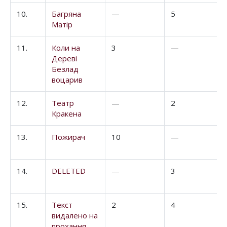
10.
Багряна
—
5
Матір
11.
Коли на
3
—
Дереві
Безлад
воцарив
12.
Театр
—
2
Кракена
13.
Пожирач
10
—
14.
DELETED
—
3
15.
Текст
2
4
видалено на
прохання