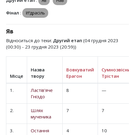
Другий етап
:
Яв
Нав
Фінал
:
Іґґдрасіль
Яв
Відноситься до теки:
Другий етап
(04 грудня 2023
(00:30) - 23 грудня 2023 (20:59))
Назва
Вовкуватий
Сумнозвісний
Місце
твору
Ерагон
Трістан
1.
Ластів'яче
8
—
Гніздо
2.
Шлях
7
7
мученика
3.
Остання
4
10