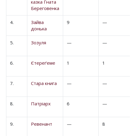
казка Гната
Береговенка
4.
Зайва
9
—
донька
5.
Зозуля
—
—
6.
Єтереґеме
1
1
7.
Стара книга
—
—
8.
Патріарх
6
—
9.
Ревенант
—
8