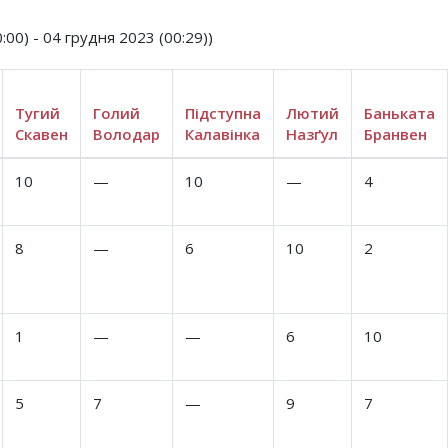
00) - 04 грудня 2023 (00:29))
Тугий
Голий
Підступна
Лютий
Баньката
Скавен
Володар
Калавінка
Назґул
Бранвен
10
—
10
—
4
8
—
6
10
2
1
—
—
6
10
5
7
—
9
7