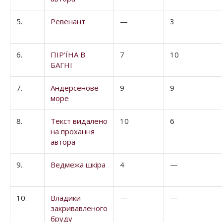
5.
Ревенант
—
3
6.
ПІР’ЇНА В
7
10
БАГНІ
7.
Андерсенове
9
9
море
8.
Текст видалено
10
6
на прохання
автора
9.
Ведмежа шкіра
4
—
10.
Владики
—
—
закривавленого
бруду