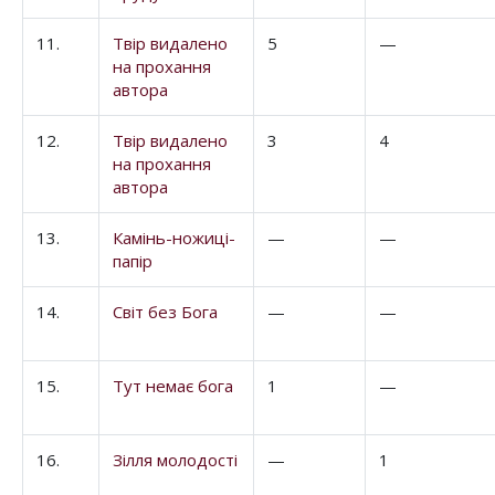
11.
Твір видалено
5
—
на прохання
автора
12.
Твір видалено
3
4
на прохання
автора
13.
Камінь-ножиці-
—
—
папір
14.
Світ без Бога
—
—
15.
Тут немає бога
1
—
16.
Зілля молодості
—
1