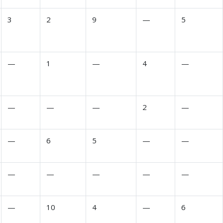
3
2
9
—
5
—
1
—
4
—
—
—
—
2
—
—
6
5
—
—
—
—
—
—
—
—
10
4
—
6