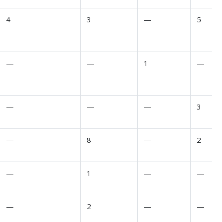
4
3
—
5
—
—
1
—
—
—
—
3
—
8
—
2
—
1
—
—
—
2
—
—