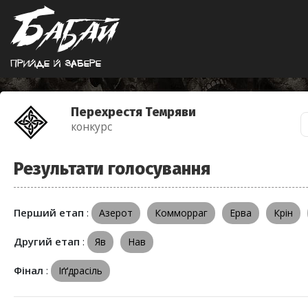
Прийде й забере
Перехрестя Темряви
конкурс
Результати голосування
Перший етап
:
Азерот
Комморраг
Ерва
Крін
Другий етап
:
Яв
Нав
Фінал
:
Іґґдрасіль