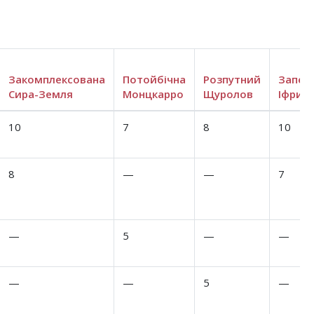
Закомплексована
Потойбічна
Розпутний
Запек
Сира-Земля
Монцкарро
Щуролов
Іфрит
10
7
8
10
8
—
—
7
—
5
—
—
—
—
5
—