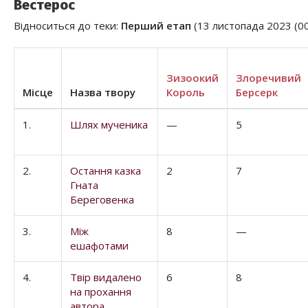
Вестерос
Відноситься до теки:
Перший етап
(13 листопада 2023 (00:
Зизоокий
Злоречивий
Місце
Назва твору
Король
Берсерк
1.
Шлях мученика
—
5
2.
Остання казка
2
7
Гната
Береговенка
3.
Між
8
—
ешафотами
4.
Твір видалено
6
8
на прохання
автора