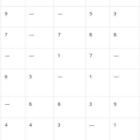
9
—
—
5
3
7
—
7
8
8
—
—
1
7
—
6
5
—
1
—
—
8
8
3
9
4
4
3
—
1