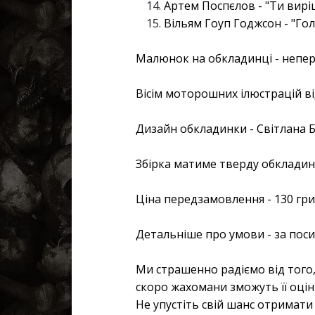
Артем Поспєлов - "Ти вирі
Вільям Гоуп Годжсон - "Гол
Малюнок на обкладинці - неп
Вісім моторошних ілюстрацій в
Дизайн обкладинки - Світлана Б
Збірка матиме тверду обкладинк
Ціна передзамовлення - 130 гр
Детальніше про умови - за пос
Ми страшенно радіємо від того,
скоро жахомани зможуть її оцін
Не упустіть свій шанс отримати