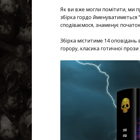
Як ви вже могли помітити, ми п
збірка гордо йменуватиметься "
сподіваємося, знаменує початок 
Збірка міститиме 14 оповідань в
горору, класика готичної прози 