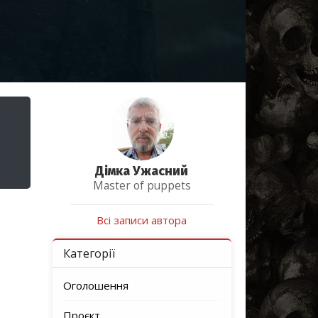
Дімка Ужасний
Master of puppets
Всі записи автора
Категорії
Оголошення
Проєкт