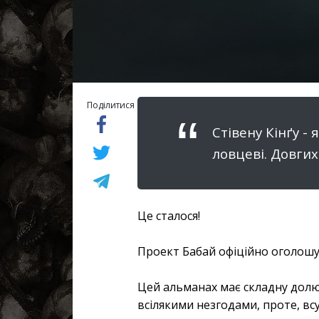
Поділитися
Стівену Кінґу -
ловцеві. Довгих
Це сталося!
Проект Бабай офіційно оголошу
Цей альманах має складну долю,
всілякими незгодами, проте, вс