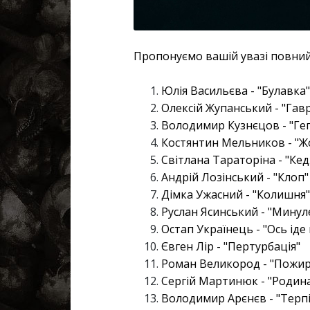
Пропонуємо вашій увазі повний 
Юлія Васильєва - "Булавка"
Олексій Жупанський - "Гав
Володимир Кузнєцов - "Ге
Костянтин Мельников - "Ж
Світлана Тараторіна - "Ке
Андрій Лозінський - "Клоп"
Дімка Ужасний - "Колишня"
Руслан Ясинський - "Минуле
Остап Українець - "Ось іде
Євген Лір - "Пертурбація"
Роман Великород - "Пожир
Сергій Мартинюк - "Родин
Володимир Арєнєв - "Терп