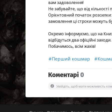
вам задоволення!
Не забувайте, що від кількості
Орієнтовний початок розсилки: 
замовлення ці строки можуть б
Окремо інформуємо, що на Книж
відбідуться два офіційні заходи
Побачимось, всім жахів!
#Перший кошмар
#Кошма
Коментарі
0
Увійдіть, щоб мати можливість ко