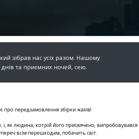
 який зібрав нас усіх разом. Нашому
 днів та приємних ночей, сею.
є про передзамовлення збірки жахів!
 і, як людина, котрій його присвячено, випробовувався
упереч всім перешкодам, побачить світ.