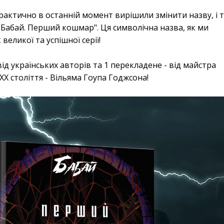
рактично в останній момент вирішили змінити назву, і 
Бабай. Перший кошмар". Ця символічна назва, як ми
великої та успішної серії!
ід українських авторів та 1 перекладене - від майстра
ХХ століття - Вільяма Гоупа Годжсона!