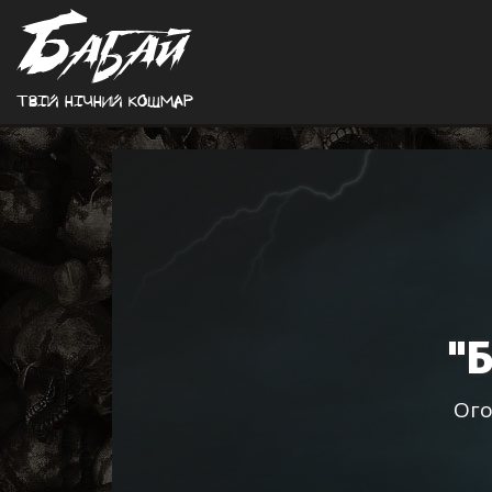
Твiй нiчний кошмар
"
Ого