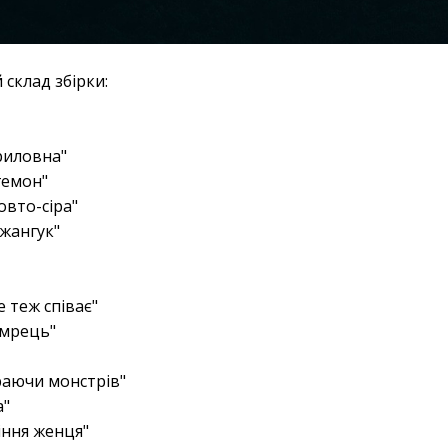
склад збірки:
риловна"
гемон"
овто-сіра"
джангук"
 теж співає"
 мрець"
аючи монстрів"
а"
іння женця"