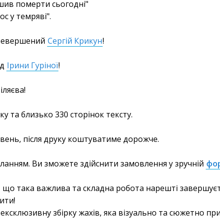
шив померти сьогодні"
ос у темряві"
.
еревершений
Сергій Крикун
!
ід
Ірини Гуріної
!
іляєва!
у та близько 330 сторінок тексту.
ивень, після друку коштуватиме дорожче.
иланням. Ви зможете здійснити замовлення у зручній
фо
 що така важлива та складна робота нарешті завершуєть
ити!
 ексклюзивну збірку жахів, яка візуально та сюжетно пр