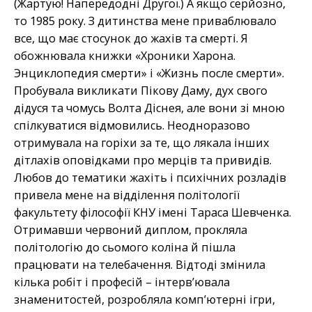
(Жартую! Напередодні Другої.) А якщо серйозно,
то 1985 року. З дитинства мене приваблювало
все, що має стосунок до жахів та смерті. Я
обожнювала книжки «Хроники Харона.
Энциклопедия смерти» і «Жизнь после смерти».
Пробувала викликати Пікову Даму, дух свого
дідуся та чомусь Волта Діснея, але вони зі мною
спілкуватися відмовились. Неодноразово
отримувала на горіхи за те, що лякала інших
дітлахів оповідками про мерців та привидів.
Любов до тематики жахіть і психічних розладів
привела мене на відділення політології
факультету філософії КНУ імені Тараса Шевченка.
Отримавши червоний диплом, прокляла
політологію до сьомого коліна й пішла
працювати на телебачення. Відтоді змінила
кілька робіт і професій – інтерв’ювала
знаменитостей, розробляла комп’ютерні ігри,