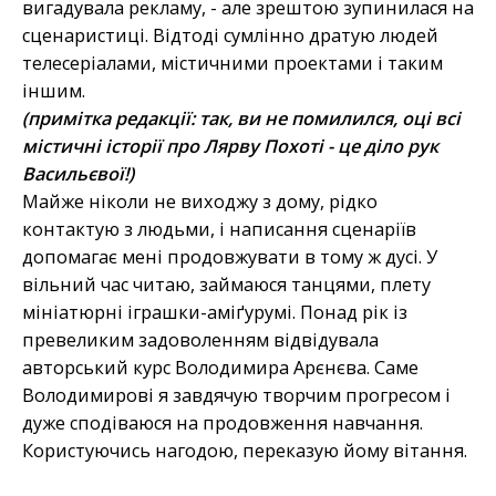
вигадувала рекламу, - але зрештою зупинилася на
сценаристиці. Відтоді сумлінно дратую людей
телесеріалами, містичними проектами і таким
іншим.
(примітка редакції: так, ви не помилился, оці всі
містичні історії про Лярву Похоті - це діло рук
Васильєвої!)
Майже ніколи не виходжу з дому, рідко
контактую з людьми, і написання сценаріїв
допомагає мені продовжувати в тому ж дусі. У
вільний час читаю, займаюся танцями, плету
мініатюрні іграшки-аміґурумі. Понад рік із
превеликим задоволенням відвідувала
авторський курс Володимира Арєнєва. Саме
Володимирові я завдячую творчим прогресом і
дуже сподіваюся на продовження навчання.
Користуючись нагодою, переказую йому вітання.