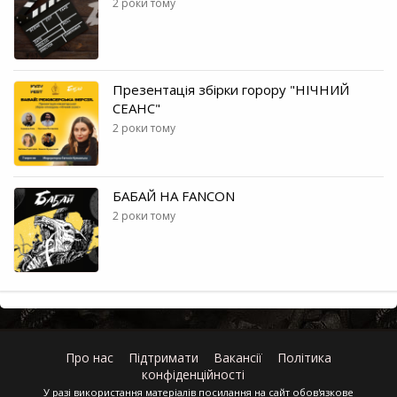
2 роки тому
Презентація збірки горору "НІЧНИЙ
СЕАНС"
2 роки тому
БАБАЙ НА FANCON
2 роки тому
Про нас
Підтримати
Вакансії
Політика
конфіденційності
У разі використання матеріалів посилання на сайт обов'язкове