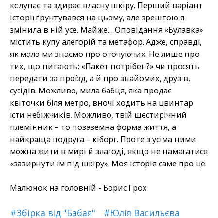
колупає та здирає власну шкіру. Перший варіант
історії ґрунтувався на цьому, але зрештою я
змінила в ній усе. Майже… Оповідання «Булавка»
містить купу алегорій та метафор. Адже, справді,
як мало ми знаємо про оточуючих. Не лише про
тих, що питають: «Пакет потрібен?» чи просять
передати за проїзд, а й про знайомих, друзів,
сусідів. Можливо, мила бабця, яка продає
квіточки біля метро, вночі ходить на цвинтар
їсти небіжчиків. Можливо, твій шестирічний
племінник – то позаземна форма життя, а
найкраща подруга – кіборг. Проте з усіма ними
можна жити в мирі й злагоді, якщо не намагатися
«зазирнути їм під шкіру». Моя історія саме про це.
Малюнок на головній - Борис Грох
#Збірка від "Бабая"
#Юлія Васильєва