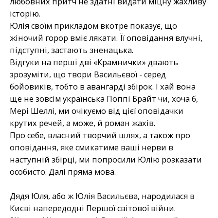
любовних притч не здатні видати міцну жахливу
історію.
Юлія своїм прикладом вкотре показує, що
жіночий горор вміє лякати. Її оповідання влучні,
підступні, застають зненацька.
Відгуки на перші дві «Крамнички» двають
зрозуміти, що твори Васильєвої - серед
бойовиків, тобто в авангарді збірок. І хай вона
ще не зовсім українська Поппі Брайт чи, хоча б,
Мері Шеллі, ми очікуємо від цієї оповідачки
крутих речей, а може, й роман жахів.
Про себе, власний творчий шлях, а також про
оповідання, яке смикатиме ваші нерви в
наступній збірці, ми попросили Юлію розказати
особисто. Далі пряма мова.
Дядя Юля, або ж Юлія Васильєва, народилася в
Києві напередодні Першої світової війни.