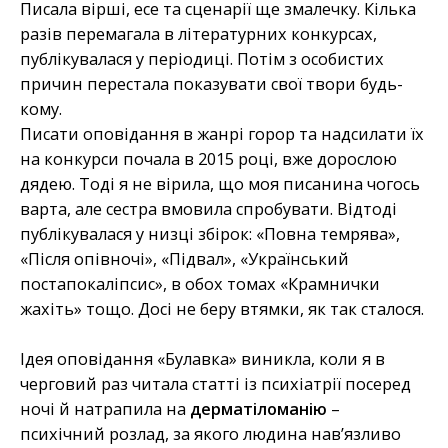
Писала вірші, есе та сценарії ще змалечку. Кілька
разів перемагала в літературних конкурсах,
публікувалася у періодиці. Потім з особистих
причин перестала показувати свої твори будь-
кому.
Писати оповідання в жанрі горор та надсилати їх
на конкурси почала в 2015 році, вже дорослою
дядею. Тоді я не вірила, що моя писанина чогось
варта, але сестра вмовила спробувати. Відтоді
публікувалася у низці збірок: «Повна темрява»,
«Після опівночі», «Підвал», «Український
постапокаліпсис», в обох томах «Крамнички
жахіть» тощо. Досі не беру втямки, як так сталося.
Ідея оповідання «Булавка» виникла, коли я в
черговий раз читала статті із психіатрії посеред
ночі й натрапила на
дерматіломанію
–
психічний розлад, за якого людина нав’язливо