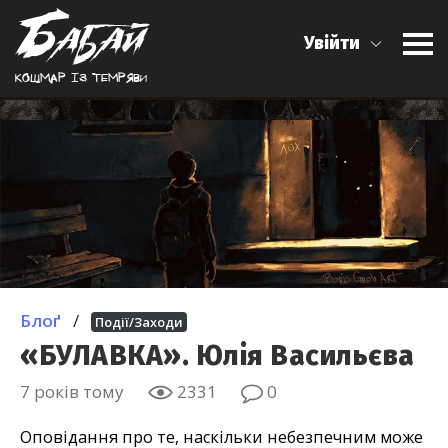
Увійти
Кошмар iз темряви
Блоґ
/
Події/Заходи
«БУЛАВКА». Юлія Васильєва
7 років тому
2331
0
Оповідання про те, наскільки небезпечним може