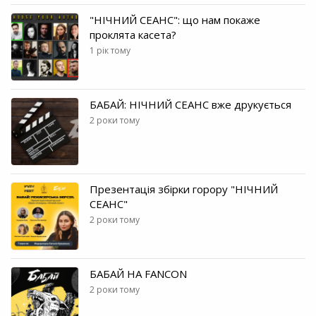
"НІЧНИЙ СЕАНС": що нам покаже
проклята касета?
1 рік тому
БАБАЙ: НІЧНИЙ СЕАНС вже друкується
2 роки тому
Презентація збірки горору "НІЧНИЙ
СЕАНС"
2 роки тому
БАБАЙ НА FANCON
2 роки тому