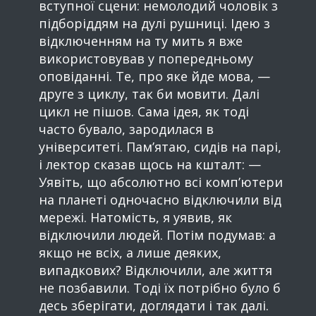
вступної сцени: немолодий чоловік з
підборіддям на дулі рушниці. Ідею з
відключенням на ту мить я вже
використовував у попередньому
оповіданні. Те, про яке йде мова, —
друге з циклу, так би мовити. Далі
цикл не пішов. Сама ідея, як тоді
часто бувало, зародилася в
університеті. Пам’ятаю, сидів на парі,
і лектор сказав щось на кшталт: —
Уявіть, що абсолютно всі комп’ютери
на планеті одночасно відключили від
мережі. Натомість, я уявив, як
відключили людей. Потім подумав: а
якщо не всіх, а лише деяких,
випадкових? Відключили, але життя
не позбавили. Тоді їх потрібно було б
десь зберігати, доглядати і так далі.