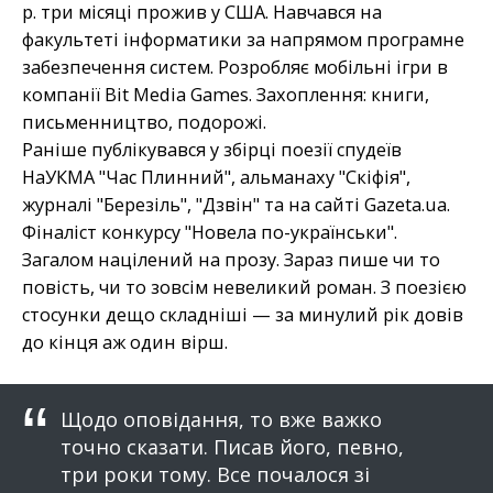
р. три місяці прожив у США. Навчався на
факультеті інформатики за напрямом програмне
забезпечення систем. Розробляє мобільні ігри в
компанії Bit Media Games. Захоплення: книги,
письменництво, подорожі.
Раніше публікувався у збірці поезії спудеїв
НаУКМА "Час Плинний", альманаху "Скіфія",
журналі "Березіль", "Дзвін" та на сайті Gazeta.ua.
Фіналіст конкурсу "Новела по-українськи".
Загалом націлений на прозу. Зараз пише чи то
повість, чи то зовсім невеликий роман. З поезією
стосунки дещо складніші — за минулий рік довів
до кінця аж один вірш.
Щодо оповідання, то вже важко
точно сказати. Писав його, певно,
три роки тому. Все почалося зі