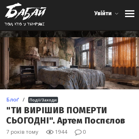
Увійти
Той, хто у темрявi
Блоґ
/
Події/Заходи
"ТИ ВИРІШИВ ПОМЕРТИ
СЬОГОДНІ". Артем Поспєлов
7 років тому
1944
0