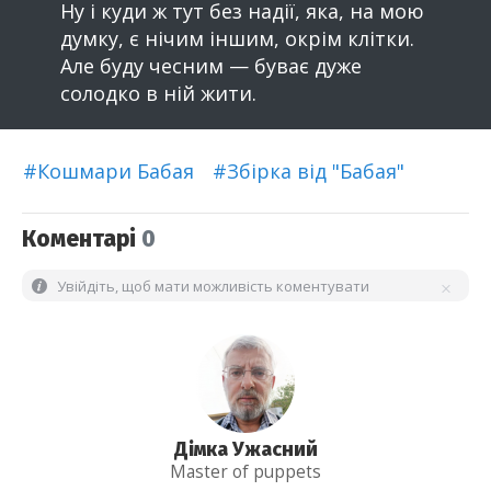
Ну і куди ж тут без надії, яка, на мою
думку, є нічим іншим, окрім клітки.
Але буду чесним — буває дуже
солодко в ній жити.
#Кошмари Бабая
#Збірка від "Бабая"
Коментарі
0
Увійдіть, щоб мати можливість коментувати
Дімка Ужасний
Master of puppets