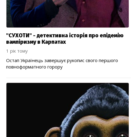
"СУХОТИ" - детективна історія про епідемію
вампіризму в Карпатах
1 рік тому
Остап Українець завершує рукопис свого першого
повноформатного горору