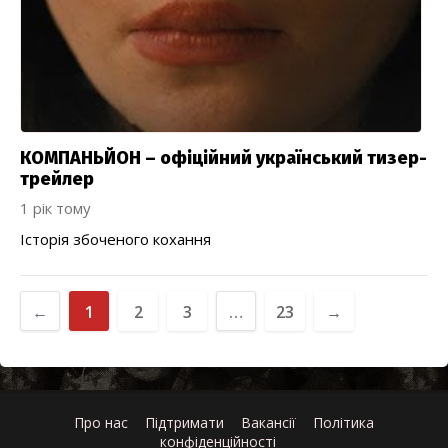
КОМПАНЬЙОН – офіційний український тизер-
трейлер
1 рік тому
Історія збоченого кохання
←
1
2
3
…
23
→
Про нас
Підтримати
Вакансії
Політика
конфіденційності