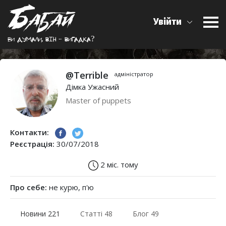
Увійти
Ви думали, вiн - вигадка?
@Terrible
адміністратор
Дімка Ужасний
Master of puppets
Контакти:
Реєстрація:
30/07/2018
2 міс. тому
Про себе:
не курю, п'ю
Новини 221
Статті 48
Блог 49