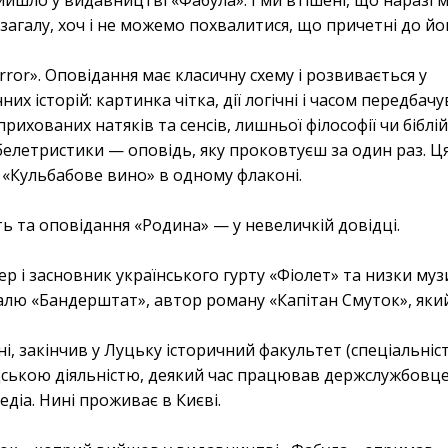
агалу, хоч і не можемо похвалитися, що причетні до йо
ror». Оповідання має класичну схему і розвивається у
их історій: картинка чітка, дії логічні і часом передбачу
ихованих натяків та сенсів, лишньої філософії чи біблі
белетристики — оповідь, яку проковтуєш за один раз. Ц
 «Кульбабове вино» в одному флаконі.
ть та оповідання «Родина» — у невеличкій довідці.
р і засновник українського гурту «Фіолет» та низки му
алю «Бандерштат», автор роману «Капітан Смуток», яки
і, закінчив у Луцьку історичний факультет (спеціальніс
адською діяльністю, деякий час працював держслужбовце
діа. Нині проживає в Києві.