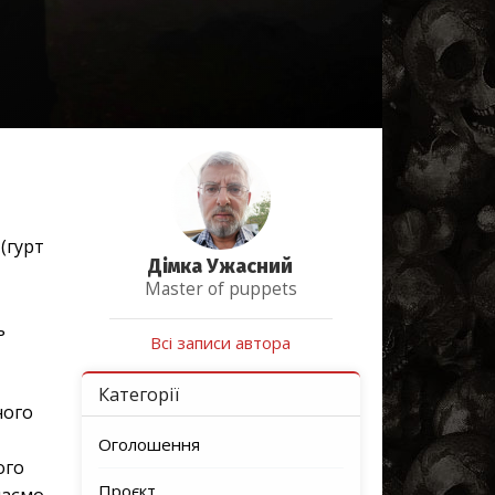
(гурт
Дімка Ужасний
Master of puppets
ь
Всі записи автора
Категорії
ного
Оголошення
ого
Проєкт
маємо