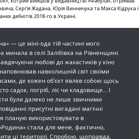
ок», котрий вийшов у видавництві «Фабула», отримав
вича, Сергія Жадана, Юрія Винничука та Макса Кідрука і
них дебютів 2018-го в Україні.
а» — це міні-ода тій частині мого
а минала в селі Залібівка на Рівненщині.
 завдячуючи любові до жахастиків у кіно
я наповнював навколишній світ своїми
сами, де кожен об’єкт являв собою щось
сто садок, погріб, ліс чи кладовище… І
єкти були далеко не лише звичними
повіданні присутні вигадані магічні
 я планую використовувати в
«Родина» стала для мене, фактично,
ити ці території. Спробою, щоправда,