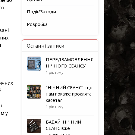
го
Події/Заходи
Розробка
вані.
йних
я
Останні записи
ПЕРЕДЗАМОВЛЕННЯ
НІЧНОГО СЕАНСУ
1 рік тому
зичних
"НІЧНИЙ СЕАНС": що
й
нам покаже проклята
касета?
ть
1 рік тому
м у
БАБАЙ: НІЧНИЙ
СЕАНС вже
друкується