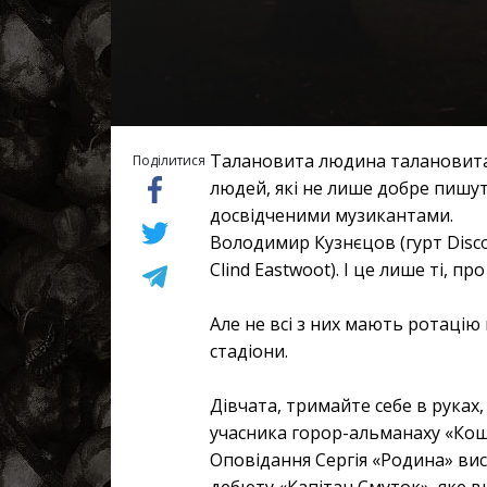
Талановита людина талановита 
Поділитися
людей, які не лише добре пишу
досвідченими музикантами.
Володимир Кузнєцов (гурт Discor
Clind Eastwoot). І це лише ті, пр
Але не всі з них мають ротаці
стадіони.
Дівчата, тримайте себе в руках
учасника горор-альманаху «Кош
Оповідання Сергія «Родина» вис
дебюту «Капітан Смуток», яке в