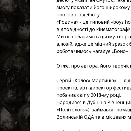
змогу показати його широкому з
прозового дебюту.
«Родина» - це типовий «boys hor
відповідності до кінематографічн
Ми не побачимо в цьому творі пр
алюзій, адже це міцний зразок 
робота чимось нагадує «Воно» і
Отже, про автора, його творчіс
Сергій «Колос» Мартинюк — ліде
проектів, арт-директор фестив
побачив світ у 2018-му році.
Народився в Дубні на Рівненщин
«Політологія»), займався гром
Волинській ОДА та в місцевих ме