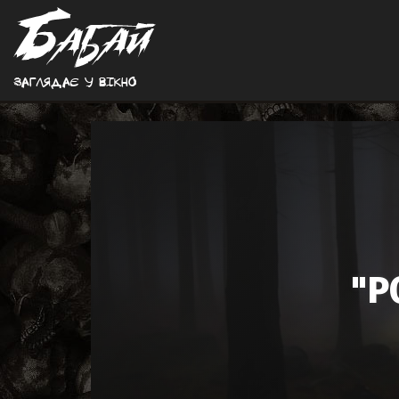
Заглядає у вiкно
"Р