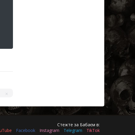
Стежте за Бабаєм в:
uTube
Facebook
Instagram
Telegram
TikTok