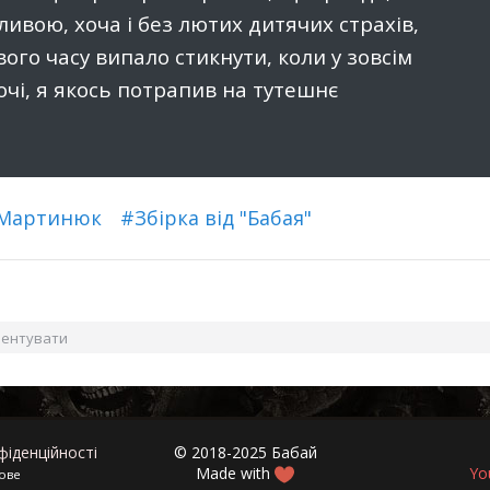
ливою, хоча і без лютих дитячих страхів,
свого часу випало стикнути, коли у зовсім
очі, я якось потрапив на тутешнє
 Мартинюк
#Збірка від "Бабая"
ментувати
фіденційності
© 2018-2025 Бабай
Made with
Yo
кове