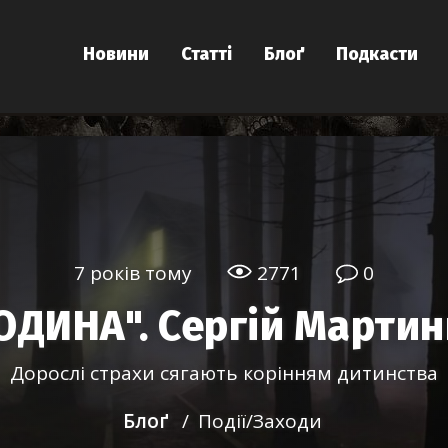
Новини
Статті
Блоґ
Подкасти
7 років тому
2771
0
ОДИНА". Сергій Марти
Дорослі страхи сягають корінням дитинства
Блоґ
/
Події/Заходи