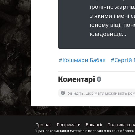
іронічно жартів
з якими і мені 
юному віці, пон
кладовище…
#Кошмари Бабая
#Сергій
Коментарі
0
Увійдіть, щоб мати можливість ко
Про нас
Підтримати
Вакансії
Політика кон
У разі використання матеріалів посилання на сайт обов'яз