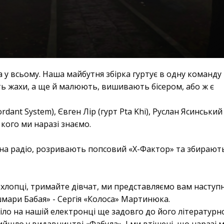
у всьому. Наша майбутня збірка гуртує в одну команду
ть жахи, а ще й малюють, вишивають бісером, або ж є
dant System), Євген Лір (гурт Pta Khi), Руслан Ясинський 
о кого ми наразі знаємо.
ю на радіо, розривають попсовий «Х-Фактор» та збирают
, хлопці, тримайте дівчат, ми представляємо вам наступ
мари Бабая» - Сергія «Колоса» Мартинюка.
іло на нашій електронці ще задовго до його літературн
ийшло у видавництві «Фабула». І ми втішені, що наразі 