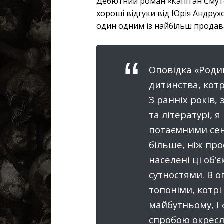
Дебютний роман «Капітан Смут
хороші відгуки від Юрія Андрухо
один одним із найбільш продава
Оповідка «Родин
дитинства, котр
З ранніх років,
та літературі, 
потаємними сен
більше, ніж про
населені ці об’
сутностями. В о
топоніми, котрі
майбутньому, і 
спробою окресл