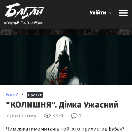
Увійти
Кошмар iз темряви
Блоґ
/
Проєкт
"КОЛИШНЯ". Дімка Ужасний
7 років тому
3331
1
Чим лякатиме читачів той, хто прихистив Бабая?