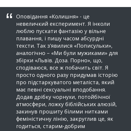
Оповідання «Колишня» - це
невеличкий експеримент. Я інколи
люблю пускати фантазію у вільне
плавання, і пишу часом абсурдні
тексти. Так з’явилися «Пописульки»,
аналогічно – «Ми були мужиками» для
збірки «Львів. Доза. Порно», що,
сподіваюся, все ж побачить світ. Я
просто одного разу придумав історію
про підстаркуватого металіста, який
має певні сексуальні вподобання.
Додав дрібку чорнухи, потойбічної
атмосфери, ложку біблійських алюзій,
закинув прошиту білими нитками
феміністичну лінію, закруглив це, як
годиться, старим-добрим