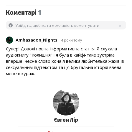
Коментарі
1
Увійдіть, щоб мати можливість коментувати
Ambasadon_Nights
4 роки тому
Супер! Доволі повна інформативна стаття. Я слухала
аудіокнигу "Колишня" і я була в кайфі-таке зустріла
вперше, чесне слово,хоча я велика любителька жахів із
сексуальним підтекстом та ця брутальна історія ввела
мене в кураж.
Євген Лір