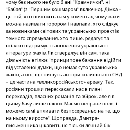
чому без нього не було б ані "Крамнички", ні
"Бабая" (з "Першим кошмаром" включно). Дімка –
це той, хто пояснить вам у коментах, чому жахи
можна називати горором і навпаки, хто слідкує
за новинками світових та українських проектів
темного спрямування, хто пише, редагує та
всіляко підтримує становлення української
літератури жахів. Як стверджує він сам, така
діяльність втілює "принципове бажання відійти
від усталеної думки, що немає суто українських
жахів, а все, що пишуть автори колишнього СНД
– це частина «великоросійського» ареалу. Так,
росіяни трошки перескакали нас в плані
перекладів, власних романів та збірок, але я в
цьому бачу лише плюси. Маємо неоране поле, і
можемо самі впливати безпосередньо на те, що
на ньому виросте". Щоправда, Дмитра-
письменника цікавить не тільки лячний бік