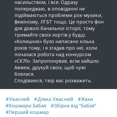
насильством, і все. Одразу
попереджаю, в оповіданні не
підіймаються проблеми рок-музики,
фемінізму, ЛГБТ тощо. Це просто фон
для доволі банальної історії, тому
тримайте своїх хортів у будці.
«Колишню» було написано кілька
років тому, і я згадав про неї, коли
почалася робота над конкурсом
«СК70». Запропонував, всім зайшло.
Авжеж, друкуй своїх, щоб чужі
боялися.
Сподіваюся, твір вас розважить.
#Ужасний
#Дімка Ужасний
#Жахи
#Кошмари Бабая
#Збірка від "Бабая"
#Перший кошмар