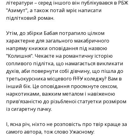
літератури – серед іншого він публікувався в РБЖ
"Азимут", а також потай мріє написати
підлітковий роман.
Утім, до збірки Бабая потрапило цілком
характерне для загального макабричного
напряму книжки оповідання під назвою
"Колишня". Чекаєте на романтичну історію
сопливого підлітка, що намагається викликати
духів, аби повернути собі дівчину, що пішла до
третьокурсника місцевого
ПТУ
коледжу? Вам в
інший бік. Це оповідання просякнуте сексом,
наркотиками, важким металом і навіженою
прив'язаністю до різьбленої статуетки розміром
із сигаретну пачку.
І, ясна річ, ніхто не розповість про твір краще за
самого автора, тож слово Ужасному: