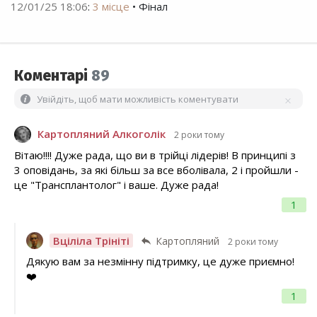
12/01/25 18:06
:
3 місце
• Фінал
Коментарі
89
Увійдіть, щоб мати можливість коментувати
Картопляний Алкоголік
2 роки тому
Вітаю!!!! Дуже рада, що ви в трійці лідерів! В принципі з
3 оповідань, за які більш за все вболівала, 2 і пройшли -
це "Трансплантолог" і ваше. Дуже рада!
1
Вціліла Трініті
Картопляний
2 роки тому
Дякую вам за незмінну підтримку, це дуже приємно!
❤️
1