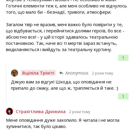
Готичні елементи теж є, але мені особливо не відчулось
того, що мало би - безнадії, тривоги, атмосфери.
Загалом твір не вразив, мені важко було повірити у те,
що відбувається, і перейнятися долями героїв, бо все -
абсоютно все! - у цій історії здавалось театральною
постановкою. Так, наче всі ті мертві зараз встануть,
вкідкланяються і вийдуть за театральну куртину.
1
Вціліла Трініті
Anonymous
2 роки тому
Дякую вам за відгук! Шкода, що оповідання не
припало до смаку, але що ж, трапляється й таке. :)
1
Страхітлива Дрижиха
2 роки тому
Мене оповідання дуже захопило. Я читала і не могла
зупинитися, так було цікаво.