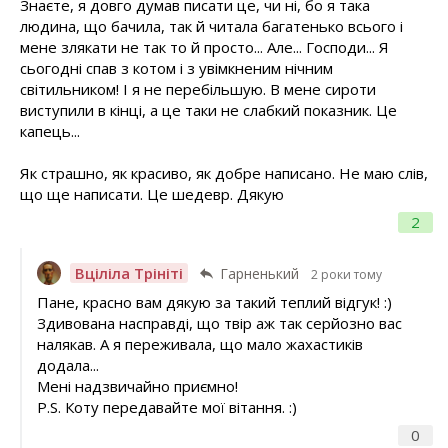
Знаєте, я довго думав писати це, чи ні, бо я така
людина, що бачила, так й читала багатенько всього і
мене злякати не так то й просто... Але... Господи... Я
сьогодні спав з котом і з увімкненим нічним
світильником! І я не перебільшую. В мене сироти
виступили в кінці, а це таки не слабкий показник. Це
капець...
Як страшно, як красиво, як добре написано. Не маю слів,
що ще написати. Це шедевр. Дякую
2
Вціліла Трініті
Гарненький
2 роки тому
Пане, красно вам дякую за такий теплий відгук! :)
Здивована насправді, що твір аж так серйозно вас
налякав. А я переживала, що мало жахастиків
додала...
Мені надзвичайно приємно!
P.S. Коту передавайте мої вітання. :)
0