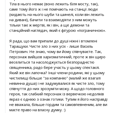
Тіла в нього немає (воно лежить біля мосту, так),
саме тому його ж і не помічають на станції люди
(кидають на нього шуби та шинелі, коли він лежить
на дивані), бачити та взаємодіяти з ним можуть
тільки такі ж мертві, як і він, а ще демони та
станційний наглядач, який є фігурою «пограничною».
Я рада, що вам припали до душі ніжні і втомлені
Таращуки. Чисте зло з них усіх - лише Василь
Петрович. Не знаю, чому ви йому співчуваєте. Так,
персонаж вийшов харизматичний, проте ж він щиро
веселиться та насолоджується безпорадністю
священника, радо бере участь у цьому спектаклі.
Який же він лапочка? Інші члени родини, які у цьому
чистилищі більше "за компанію" (малий же взагалі
невинна душа) і не задумувалися як чисте зло, тому
співчуття до них зрозуміти можу. А щодо головного
героя, так слабкий персонаж із вервечкою недоліків
якраз є однією з ознак готики. Тупим я його насправді
не вважала, більше гордим та самовпевненим, але ви
маєте право на власну думку. :)