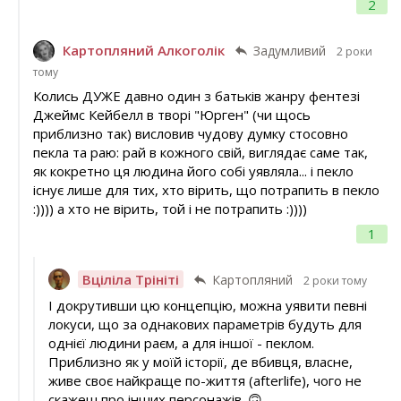
2
Картопляний Алкоголік
Задумливий
2 роки
тому
Колись ДУЖЕ давно один з батьків жанру фентезі
Джеймс Кейбелл в творі "Юрген" (чи щось
приблизно так) висловив чудову думку стосовно
пекла та раю: рай в кожного свій, виглядає саме так,
як кокретно ця людина його собі уявляла... і пекло
існує лише для тих, хто вірить, що потрапить в пекло
:)))) а хто не вірить, той і не потрапить :))))
1
Вціліла Трініті
Картопляний
2 роки тому
І докрутивши цю концепцію, можна уявити певні
локуси, що за однакових параметрів будуть для
однієї людини раєм, а для іншої - пеклом.
Приблизно як у моїй історії, де вбивця, власне,
живе своє найкраще по-життя (afterlife), чого не
скажеш про інших персонажів. 🙃