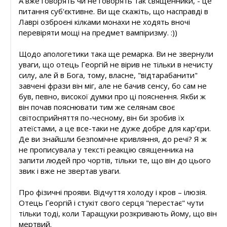
А вже говорять чи не говорять так священники, - це
питання суб'єктивне. Ви ще скажіть, що насправді в
Лаврі озброєні кілками монахи не ходять вночі
перевіряти мощі на предмет вампіризму. :))
Щодо апологетики така ще ремарка. Ви не звернули
уваги, що отець Георгій не вірив не тільки в нечисту
силу, але й в Бога, тому, власне, "відтарабанити"
завчені фрази він міг, але не бачив сенсу, бо сам не
був, певно, високої думки про ці пояснення. Якби ж
він почав пояснювати тим же селянам своє
світосприйняття по-чесному, він би зробив їх
атеїстами, а це все-таки не дуже добре для кар’єри.
Де ви знайшли безпомічне кривляння, до речі? Я ж
не прописувала у тексті реакцію священника на
запити людей про чортів, тільки те, що він до цього
звик і вже не звертав уваги.
Про фізичні прояви. Відчуття холоду і кров – ілюзія.
Отець Георгій і стукіт свого серця "перестає" чути
тільки тоді, коли Таращуки розкривають йому, що він
мертвий.