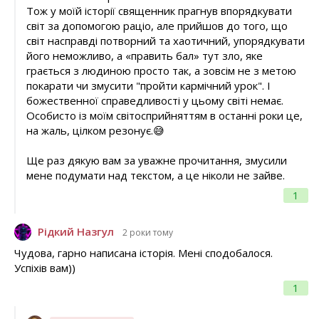
Тож у моїй історії священник прагнув впорядкувати
світ за допомогою раціо, але прийшов до того, що
світ насправді потворний та хаотичний, упорядкувати
його неможливо, а «править бал» тут зло, яке
грається з людиною просто так, а зовсім не з метою
покарати чи змусити "пройти кармічний урок". І
божественної справедливості у цьому світі немає.
Особисто із моїм світосприйняттям в останні роки це,
на жаль, цілком резонує.😅
Ще раз дякую вам за уважне прочитання, змусили
мене подумати над текстом, а це ніколи не зайве.
1
Рідкий Назгул
2 роки тому
Чудова, гарно написана історія. Мені сподобалося.
Успіхів вам))
1