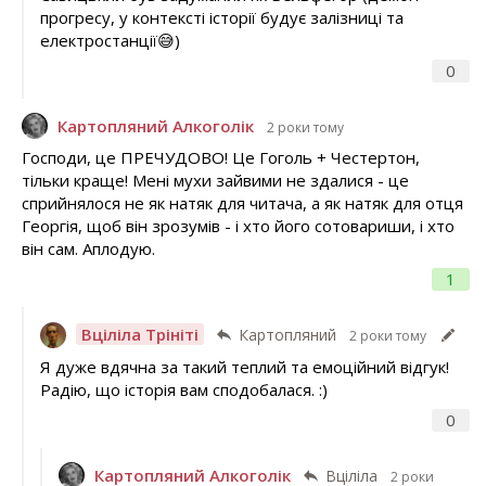
прогресу, у контексті історії будує залізниці та
електростанції😅)
0
Картопляний Алкоголік
2 роки тому
Господи, це ПРЕЧУДОВО! Це Гоголь + Честертон,
тільки краще! Мені мухи зайвими не здалися - це
сприйнялося не як натяк для читача, а як натяк для отця
Георгія, щоб він зрозумів - і хто його сотовариши, і хто
він сам. Аплодую.
1
Вціліла Трініті
Картопляний
2 роки тому
Я дуже вдячна за такий теплий та емоційний відгук!
Радію, що історія вам сподобалася. :)
0
Картопляний Алкоголік
Вціліла
2 роки