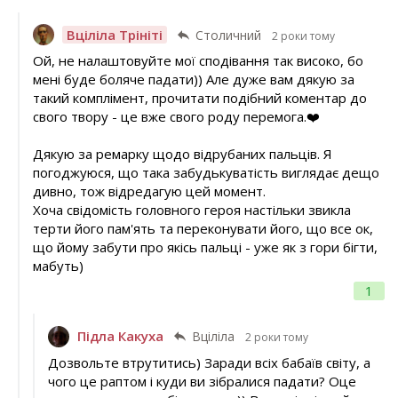
Вціліла Трініті
Столичний
2 роки тому
Ой, не налаштовуйте мої сподівання так високо, бо
мені буде боляче падати)) Але дуже вам дякую за
такий комплімент, прочитати подібний коментар до
свого твору - це вже свого роду перемога.❤️
Дякую за ремарку щодо відрубаних пальців. Я
погоджуюся, що така забудькуватість виглядає дещо
дивно, тож відредагую цей момент.
Хоча свідомість головного героя настільки звикла
терти його пам'ять та переконувати його, що все ок,
що йому забути про якісь пальці - уже як з гори бігти,
мабуть)
1
Підла Какуха
Вціліла
2 роки тому
Дозвольте втрутитись) Заради всіх бабаїв світу, а
чого це раптом і куди ви зібралися падати? Оце