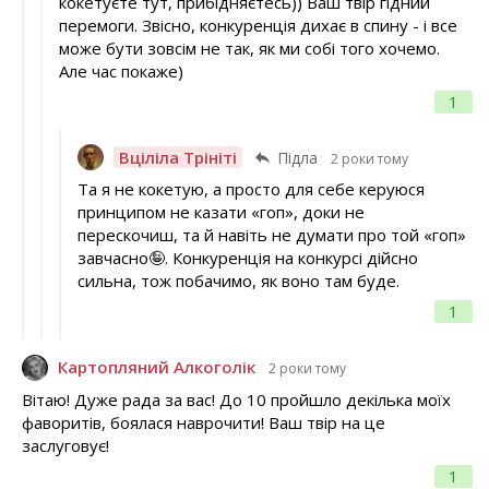
кокетуєте тут, прибідняєтесь)) Ваш твір гідний
перемоги. Звісно, конкуренція дихає в спину - і все
може бути зовсім не так, як ми собі того хочемо.
Але час покаже)
1
Вціліла Трініті
Підла
2 роки тому
Та я не кокетую, а просто для себе керуюся
принципом не казати «гоп», доки не
перескочиш, та й навіть не думати про той «гоп»
завчасно🤪. Конкуренція на конкурсі дійсно
сильна, тож побачимо, як воно там буде.
1
Картопляний Алкоголік
2 роки тому
Вітаю! Дуже рада за вас! До 10 пройшло декілька моїх
фаворитів, боялася наврочити! Ваш твір на це
заслуговує!
1