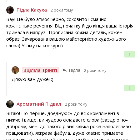
Підла Какуха
2 роки тому
Вау! Це було атмосферно, соковито і смачно -
кожнісіньке речення! Від початку й до кінця ваша історія
тримала в напрузі. Прописана кожна деталь, кожен
образ. Зачарована вашою майстерністю художнього
слова) Успіху на конкурсі)
1
Вціліла Трініті
Підла
2 роки тому
Дякую вам дуже! :)
1
Ароматний Підвал
2 роки тому
Вітаю! По-перше, доєднуюсь до всіх компліментів
нижче і вище, ви чудово складаєте слова (заздрю по-
доброму, мені до такого рівня кілька років наполегливо
працювати), яскрава фабула, дуже класно тримаєте
увагу читача, цілісний сюжет і ще багато чого, про що