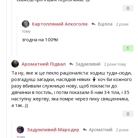
0
Картопляний Алкоголік
Вціліла
2 роки
тому
згодна на 100%!
1
Ароматний Підвал
Задумливий
2 роки тому
Та ну, яке ж це пекло раціоналіста: ходиш туди-сюди,
розгадуєш загадки, наслідків ніяких 🤷 хоч би кожного
разу вбивали служницю нову, щоб покласти до
дівчинки в постіль, і потім показали б нам 34 тіла, і 35
наступну жертву, яка помре через пиху священника,
а так...))
0
Задумливий Мародер
Ароматний
2 роки
тому