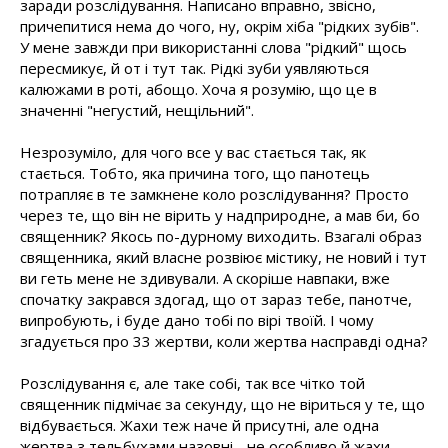
заради розслідування. Написано вправно, звісно,
причепитися нема до чого, ну, окрім хіба "рідких зубів".
У мене завжди при використанні слова "рідкий" щось
пересмикує, й от і тут так. Рідкі зуби уявляються
калюжами в роті, абощо. Хоча я розумію, що це в
значенні "негустий, нещільний".
Незрозуміло, для чого все у вас стається так, як
стається. Тобто, яка причина того, що панотець
потрапляє в те замкнене коло розслідування? Просто
через те, що він не вірить у надприродне, а мав би, бо
священник? Якось по-дурному виходить. Взагалі образ
священника, який власне розвіює містику, не новий і тут
ви геть мене не здивували. А скоріше навпаки, вже
спочатку закрався здогад, що от зараз тебе, панотче,
випробують, і буде дано тобі по вірі твоїй. І чому
згадується про 33 жертви, коли жертва насправді одна?
Розслідування є, але таке собі, так все чітко той
священник підмічає за секунду, що не віриться у те, що
відбувається. Жахи теж наче й присутні, але одна
жертва з тельбухами назовні - не особливо й жахи.