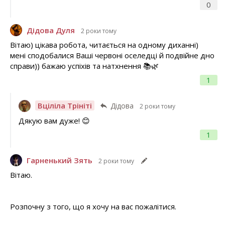
0
Дідова Дуля
2 роки тому
Вітаю) цікава робота, читається на одному диханні)
мені сподобалися Ваші червоні оселедці й подвійне дно
справи)) бажаю успіхів та натхнення 📚🌿
1
Вціліла Трініті
Дідова
2 роки тому
Дякую вам дуже! 😊
1
Гарненький Зять
2 роки тому
Вітаю.
Розпочну з того, що я хочу на вас пожалітися.