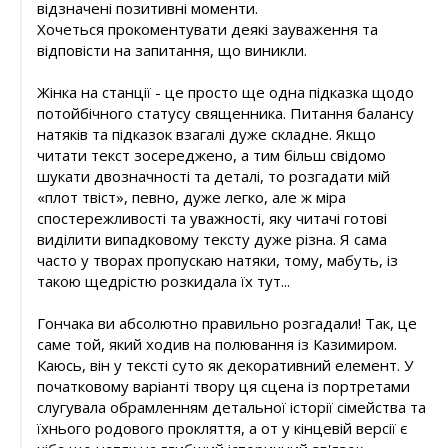
відзначені позитивні моменти.
Хочеться прокоментувати деякі зауваження та
відповісти на запитання, що виникли.
Жінка на станції - це просто ще одна підказка щодо
потойбічного статусу священника. Питання балансу
натяків та підказок взагалі дуже складне. Якщо
читати текст зосереджено, а тим більш свідомо
шукати двозначності та деталі, то розгадати мій
«плот твіст», певно, дуже легко, але ж міра
спостережливості та уважності, яку читачі готові
виділити випадковому тексту дуже різна. Я сама
часто у творах пропускаю натяки, тому, мабуть, із
такою щедрістю розкидала їх тут...
Гончака ви абсолютно правильно розгадали! Так, це
саме той, який ходив на полювання із Казимиром.
Каюсь, він у тексті суто як декоративний елемент. У
початковому варіанті твору ця сцена із портретами
слугувала обрамленням детальної історії сімейства та
їхнього родового прокляття, а от у кінцевій версії є