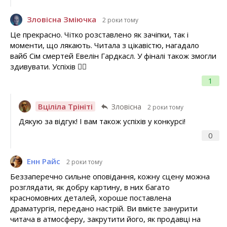
Зловісна Зміючка
2 роки тому
Це прекрасно. Чітко розставлено як зачіпки, так і
моменти, що лякають. Читала з цікавістю, нагадало
вайб Сім смертей Евелін Гардкасл. У фіналі також змогли
здивувати. Успіхів 👍🏻
1
Вціліла Трініті
Зловісна
2 роки тому
Дякую за відгук! І вам також успіхів у конкурсі!
0
Енн Райс
2 роки тому
Беззаперечно сильне оповідання, кожну сцену можна
розглядати, як добру картину, в них багато
красномовних деталей, хороше поставлена
драматургія, передано настрій. Ви вмієте занурити
читача в атмосферу, закрутити його, як продавці на