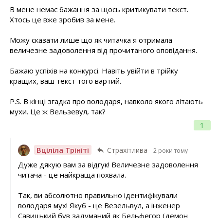
В мене немає бажання за щось критикувати текст.
Хтось це вже зробив за мене.
Можу сказати лише що як читачка я отримала
величезне задоволення від прочитаного оповідання.
Бажаю успіхів на конкурсі. Навіть увійти в трійку
кращих, ваш текст того вартий.
P.S. В кінці згадка про володаря, навколо якого літають
мухи. Це ж Вельзевул, так?
1
Вціліла Трініті
Страхітлива
2 роки тому
Дуже дякую вам за відгук! Величезне задоволення
читача - це найкраща похвала.
Так, ви абсолютно правильно ідентифікували
володаря мух! Якуб - це Везельвул, а інженер
Савицький був задуманий як Бельфегор (демон