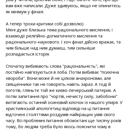
вам вже написали. Дуже здивуюсь, якщо не опинитесь
як мінімум у фіналі.
А тепер трохи критики собі дозволю)
Мені дуже близька тема раціонального мислення, і
взаємодії релігійно-догматичного мислення та
раціонального-наукового. І хоч фінал дійсно вражає, та
чим більше над ним думаєш, тим сильніше
розпадається історія.
Спочатку вибивають слова "раціональність", які
постійно нав'язуються в лоба. Потім вибиває "психічна
хвороба". Вони може й не цілком анахронізми, але
священники так не говорять навіть зараз. А тоді й
поготів, гляньте той же києво-печерський патерик. А
потім запитання про "чортів, нечисту силу, забобони"
витягають останній осиновий кілочок із нашого упиря. У
християнській апологетиці відповіді на ці питання
відточені століттями роздумів найкращих умів свого
часу. Всі проблемні питання обсмоктані ще тисячу років
тому, бо людям треба було якось пояснити чому в