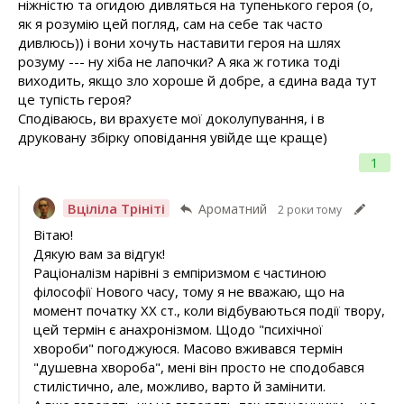
ніжністю та огидою дивляться на тупенького героя (о,
як я розумію цей погляд, сам на себе так часто
дивлюсь)) і вони хочуть наставити героя на шлях
розуму --- ну хіба не лапочки? А яка ж готика тоді
виходить, якщо зло хороше й добре, а єдина вада тут
це тупість героя?
Сподіваюсь, ви врахуєте мої доколупування, і в
друковану збірку оповідання увійде ще краще)
1
Вціліла Трініті
Ароматний
2 роки тому
Вітаю!
Дякую вам за відгук!
Раціоналізм нарівні з емпіризмом є частиною
філософії Нового часу, тому я не вважаю, що на
момент початку XX ст., коли відбуваються події твору,
цей термін є анахронізмом. Щодо "психічної
хвороби" погоджуюся. Масово вживався термін
"душевна хвороба", мені він просто не сподобався
стилістично, але, можливо, варто й замінити.