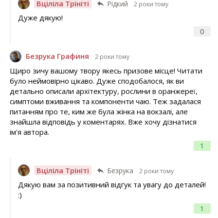
Вціліла Трініті
Рідкий
2 роки тому
Дуже дякую!
0
Безрука Графиня
2 роки тому
Щиро зичу вашому твору якесь призове місце! Читати
було неймовірно цікаво. Дуже сподобалося, як ви
детально описали архітектуру, рослини в оранжереї,
симптоми вживання та компоненти чаю. Теж задалася
питанням про те, ким же була жінка на вокзалі, але
знайшла відповідь у коментарях. Вже хочу дізнатися
ім'я автора.
1
Вціліла Трініті
Безрука
2 роки тому
Дякую вам за позитивний відгук та увагу до деталей!
:)
1