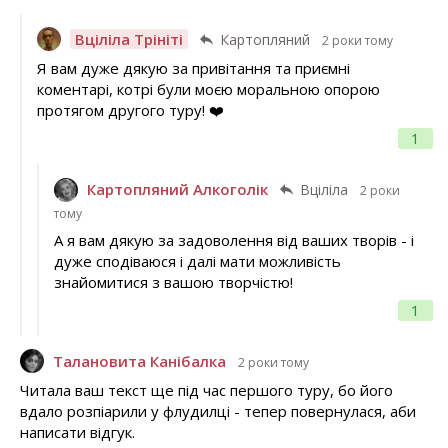
Вціліла Трініті
Картопляний
2 роки тому
Я вам дуже дякую за привітання та приємні
коментарі, котрі були моєю моральною опорою
протягом другого туру! ❤️
1
Картопляний Алкоголік
Вціліла
2 роки
тому
А я вам дякую за задоволення від ваших творів - і
дуже сподіваюся і далі мати можливість
знайомитися з вашою творчістю!
1
Талановита Канібалка
2 роки тому
Читала ваш текст ще під час першого туру, бо його
вдало розпіарили у флудилці - тепер повернулася, аби
написати відгук.