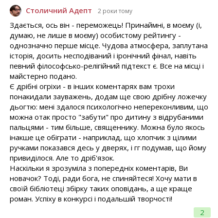
Столичний Адепт
2 роки тому
Здається, ось він - переможець! Принаймні, в моєму (і,
думаю, не лише в моєму) особистому рейтингу -
однозначно перше місце. Чудова атмосфера, заплутана
історія, досить несподіваний і іронічний фінал, навіть
певний філософсько-релігійний підтекст є. Все на місці і
майстерно подано.
Є дрібні огріхи - в інших коментарях вам трохи
понакидали зауважень, додам ще свою дрібну ложечку
дьогтю: мені здалося психологічно непереконливим, що
можна отак просто "забути" про дитину з відрубаними
пальцями - тим більше, священнику. Можна було якось
інакше це обіграти - наприклад, що хлопчик з цілими
ручками показався десь у дверях, і гг подумав, що йому
привиділося. Але то дріб'язок.
Наскільки я зрозуміла з попередніх коментарів, Ви
новачок? Тоді, ради бога, не спиняйтеся! Хочу мати в
своїй бібліотеці збірку таких оповідань, а ще краще
роман. Успіху в конкурсі і подальшій творчості!
2