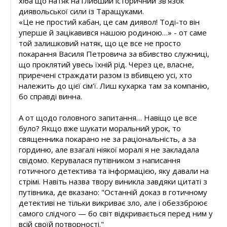
хіба що натяк на глибший історичний зв'язок
диявольської сили із Таращуками.
«Це не простий кабан, це сам диявол! Тоді-то він
уперше й зацікавився нашою родиною…» - от саме
той залишковий натяк, що це все не просто
покарання Василя Петровича за вбивство служниці,
що проклятий увесь їхній рід. Через це, власне,
приречені страждати разом із вбивцею усі, хто
належить до цієї сім'ї. Лиш кухарка там за компанію,
бо справді винна.
А от щодо головного запитання… Навіщо це все
було? Якщо вже шукати моральний урок, то
священника покарано не за раціональність, а за
гординю, але взагалі ніякої моралі я не закладала
свідомо. Керувалася путівником з написання
готичного детектива та інформацією, яку давали на
стрімі. Навіть назва твору виникла завдяки цитаті з
путівника, де вказано: "Останній доказ в готичному
детективі не тільки викриває зло, але і обеззброює
самого слідчого — бо світ відкривається перед ним у
всій своїй потворності."