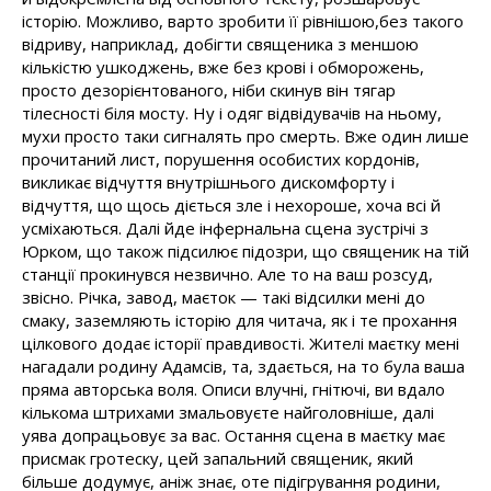
історію. Можливо, варто зробити її рівнішою,без такого
відриву, наприклад, добігти священика з меншою
кількістю ушкоджень, вже без крові і обморожень,
просто дезорієнтованого, ніби скинув він тягар
тілесності біля мосту. Ну і одяг відвідувачів на ньому,
мухи просто таки сигналять про смерть. Вже один лише
прочитаний лист, порушення особистих кордонів,
викликає відчуття внутрішнього дискомфорту і
відчуття, що щось діється зле і нехороше, хоча всі й
усміхаються. Далі йде інфернальна сцена зустрічі з
Юрком, що також підсилює підозри, що священик на тій
станції прокинувся незвично. Але то на ваш розсуд,
звісно. Річка, завод, маєток — такі відсилки мені до
смаку, заземляють історію для читача, як і те прохання
цілкового додає історії правдивості. Жителі маєтку мені
нагадали родину Адамсів, та, здається, на то була ваша
пряма авторська воля. Описи влучні, гнітючі, ви вдало
кількома штрихами змальовуєте найголовніше, далі
уява допрацьовує за вас. Остання сцена в маєтку має
присмак гротеску, цей запальний священик, який
більше додумує, аніж знає, оте підігрування родини,