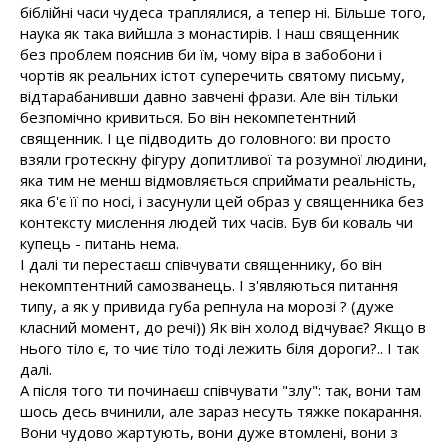
біблійні часи чудеса траплялися, а тепер ні. Більше того,
наука як така вийшла з монастирів. І наш священник
без проблем пояснив би їм, чому віра в забобони і
чортів як реальних істот суперечить святому письму,
відтарабанивши давно завчені фрази. Але він тільки
безпомічно кривиться. Бо він некомпетентний
священник. І це підводить до головного: ви просто
взяли гротескну фігуру допитливої та розумної людини,
яка тим не менш відмовляється сприймати реальність,
яка б'є її по носі, і засунули цей образ у священника без
контексту мислення людей тих часів. Був би коваль чи
купець - питань нема.
І далі ти перестаєш співчувати священнику, бо він
некомптентний самозванець. І з'являються питання
типу, а як у привида губа репнула на морозі ? (дуже
класний момент, до речі)) Як він холод відчуває? Якщо в
нього тіло є, то чиє тіло тоді лежить біля дороги?.. І так
далі.
А після того ти починаєш співчувати "злу": так, вони там
шось десь вчинили, але зараз несуть тяжке покарання.
Вони чудово жартують, вони дуже втомлені, вони з