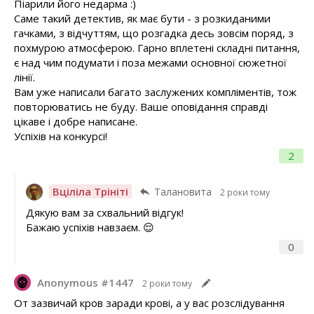
Піарили його недарма :)
Саме такий детектив, як має бути - з розкиданими
гачками, з відчуттям, що розгадка десь зовсім поряд, з
похмурою атмосферою. Гарно вплетені складні питання,
є над чим подумати і поза межами основної сюжетної
лінії.
Вам уже написали багато заслужених компліментів, тож
повторюватись не буду. Ваше оповідання справді
цікаве і добре написане.
Успіхів на конкурсі!
2
Вціліла Трініті
Талановита
2 роки тому
Дякую вам за схвальний відгук!
Бажаю успіхів навзаєм. 😌
0
Anonymous #1447
2 роки тому
От зазвичай кров заради крові, а у вас розслідування