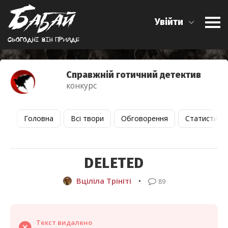
Увійти
Сьогоднi вiн прийде
Справжній готичний детектив
конкурс
Головна
Всі твори
Обговорення
Статистика
DELETED
Вціліла Трініті
•
89
Текст видалено