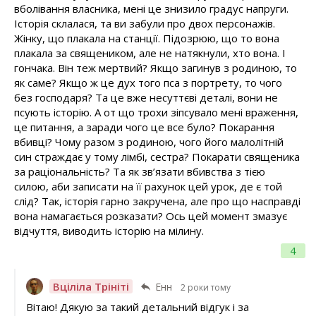
вболівання власника, мені це знизило градус напруги.
Історія склалася, та ви забули про двох персонажів.
Жінку, що плакала на станції. Підозрюю, що то вона
плакала за священиком, але не натякнули, хто вона. І
гончака. Він теж мертвий? Якщо загинув з родиною, то
як саме? Якщо ж це дух того пса з портрету, то чого
без господаря? Та це вже несуттєві деталі, вони не
псують історію. А от що трохи зіпсувало мені враження,
це питання, а заради чого це все було? Покарання
вбивці? Чому разом з родиною, чого його малолітній
син страждає у тому лімбі, сестра? Покарати священика
за раціональність? Та як зв’язати вбивства з тією
силою, аби записати на її рахунок цей урок, де є той
слід? Так, історія гарно закручена, але про що насправді
вона намагається розказати? Ось цей момент змазує
відчуття, виводить історію на мілину.
4
Вціліла Трініті
Енн
2 роки тому
Вітаю! Дякую за такий детальний відгук і за