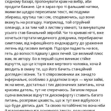
східному базарі, пропонувати крам на вибір, аби
продати бажане. Це я зараз про ті фальшиві натяки,
якими ви щедро пересипали текст, які подумки
збираєш, крутиш так і сяк, сподіваючись, що вони
вкажуть на розгадку. Наприклад, той отруйний
олеандр, а за тим чай з листям у кімнаті, та винуватцем
усього став банальний звіробій. Чи то криваві нігті, вже
хочеться гортати медичного довідника, перебираючи
симптоми, від інфекційного ендокардиту до ураження
легень від гасових випарів. Підозри падають на все,
геть до вогкості підвалу і двох печей. Це великий плюс
вам, як автору. Бо в першій сцені виникає стійке
відчуття, що це історія вже мертвого чоловіка, хоча й
вводить в оману те, що його бачить станційний
доглядач і візник. Та ті співрозмовники аж занадто
інфернальні, особливо з додатком із мух — мухи зайві,
як на мене, достатньо і тих двозначних запитань, хоча
красива датель, тут не сперечаюсь. Загалом перша
сцена викликає відчуття дискомфорту і ставить багато
питань, розігріває цікавість, що ж тут вже відбулося і
що буде діятись далі. Та своєю потойбічністю вона ніби
й відокремлена від основного тексту, розшаровує