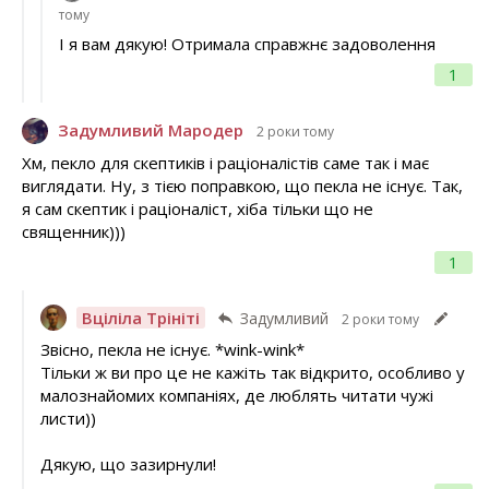
тому
І я вам дякую! Отримала справжнє задоволення
1
Задумливий Мародер
2 роки тому
Хм, пекло для скептиків і раціоналістів саме так і має
виглядати. Ну, з тією поправкою, що пекла не існує. Так,
я сам скептик і раціоналіст, хіба тільки що не
священник)))
1
Вціліла Трініті
Задумливий
2 роки тому
Звісно, пекла не існує. *wink-wink*
Тільки ж ви про це не кажіть так відкрито, особливо у
малознайомих компаніях, де люблять читати чужі
листи))
Дякую, що зазирнули!