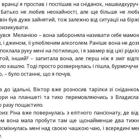
вранці я проспав і поспішав на сніданок, нашвидкуруч
 Батько не любив неохайності, але ще більше не люби
він був дуже зайнятий, тож залежно від ситуації на біржі
 ризикувати.
нувся Меланією – вона забороняла називати себе мамою
 і джином, її улюбленим алкоголем. Раніше вона не дозв
оклала руку мені на потилицю, і я завмер від цієї рідкіс
той, інший? – запитала вона, але перш ніж я зміг відп
о кашлю. Тоді просто розвернулась і пішла, бурмочучи щ
, – було останнє, що я почув.
 до їдальні, Віктор вже розносив тарілки зі сніданко
фри на планшеті та тихо перемовляючись з Владислав
го разу пощастило.
из: Ріна вже повернулась з елітного пансіонату, де ві
ном вона мала пробути там ще щонайменше два тижні
осміхнулась мені над своєю чашкою чаю, і всередині мен
.