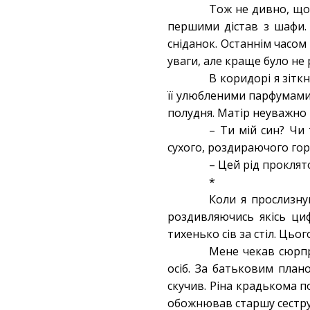
Тож не дивно, що 
першими дістав з шафи.
сніданок. Останнім часом 
уваги, але краще було не
В коридорі я зітк
її улюбленими парфумами,
полудня. Матір неуважно п
– Ти мій син? Чи 
сухого, роздираючого горл
– Цей рід проклято
*
Коли я прослизнув
роздивляючись якісь ци
тихенько сів за стіл. Цьо
Мене чекав сюрпр
осіб. За батьковим пла
скучив. Ріна крадькома п
обожнював старшу сестру