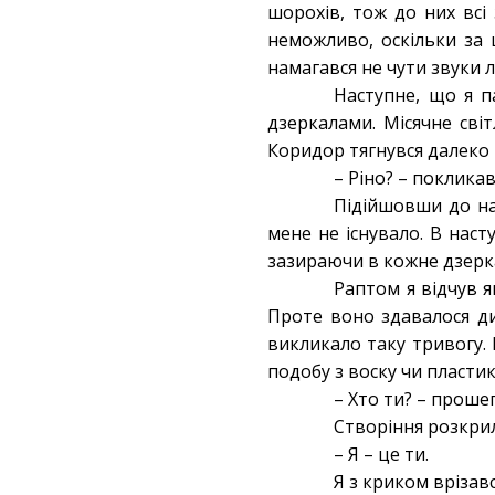
шорохів, тож до них всі
неможливо, оскільки за 
намагався не чути звуки 
Наступне, що я п
дзеркалами. Місячне світ
Коридор тягнувся далеко 
– Ріно? – покликав
Підійшовши до на
мене не існувало. В наст
зазираючи в кожне дзерк
Раптом я відчув 
Проте воно здавалося ди
викликало таку тривогу.
подобу з воску чи пластик
– Хто ти? – прошеп
Створіння розкрил
– Я – це ти.
Я з криком врізавс