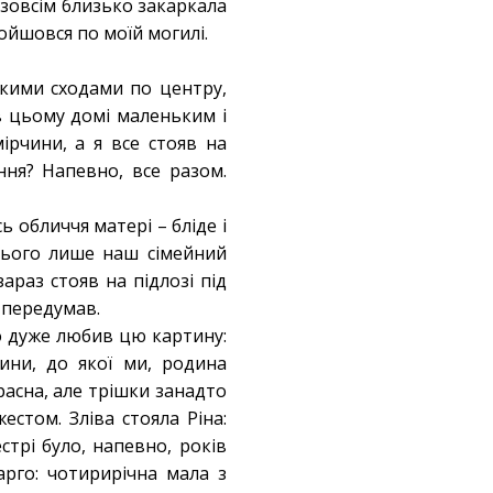
ь зовсім близько закаркала
ойшовся по моїй могилі.
окими сходами по центру,
в цьому домі маленьким і
ірчини, а я все стояв на
ння? Напевно, все разом.
ь обличчя матері – бліде і
всього лише наш сімейний
зараз стояв на підлозі під
 передумав.
ко дуже любив цю картину:
ини, до якої ми, родина
расна, але трішки занадто
стом. Зліва стояла Ріна:
стрі було, напевно, років
рго: чотирирічна мала з