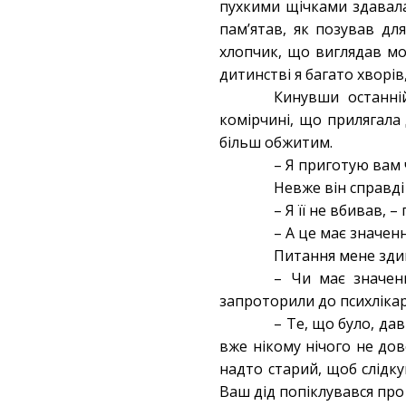
пухкими щічками здавала
пам’ятав, як позував дл
хлопчик, що виглядав мо
дитинстві я багато хворів,
Кинувши останній
комірчині, що прилягала 
більш обжитим.
– Я приготую вам 
Невже він справді
– Я її не вбивав, 
– А це має значен
Питання мене зди
– Чи має значен
запроторили до психлікар
– Те, що було, да
вже нікому нічого не до
надто старий, щоб слідк
Ваш дід попіклувався пр