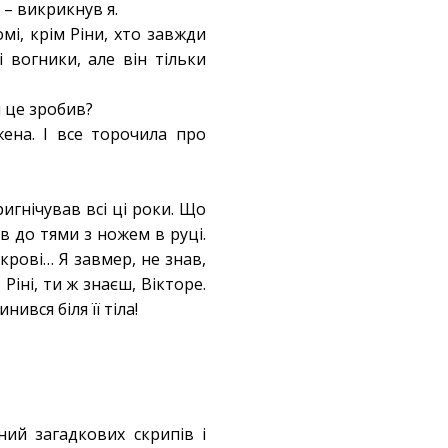
 – викрикнув я.
мі, крім Ріни, хто завжди
 вогники, але він тільки
і це зробив?
ена. І все торочила про
ригнічував всі ці роки. Що
 до тями з ножем в руці.
крові… Я завмер, не знав,
іні, ти ж знаєш, Вікторе.
ився біля її тіла!
ний загадкових скрипів і