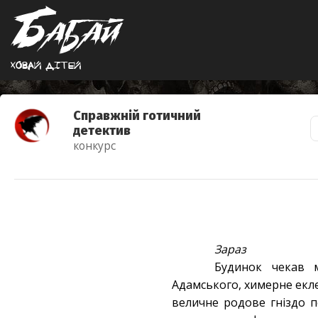
Ховай дiтей
Справжній готичний
детектив
конкурс
Зараз
Будинок чекав 
Адамського, химерне екл
величне родове гніздо п