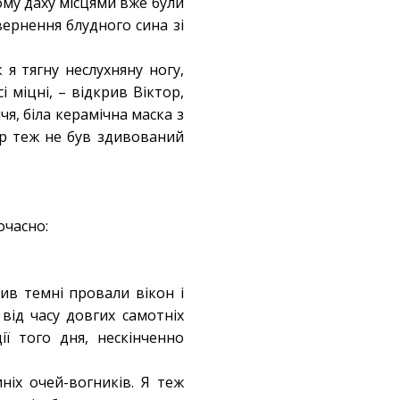
му даху місцями вже були
вернення блудного сина зі
 я тягну неслухняну ногу,
і міцні, – відкрив Віктор,
я, біла керамічна маска з
ор теж не був здивований
очасно:
тив темні провали вікон і
 від часу довгих самотніх
ії того дня, нескінченно
ніх очей-вогників. Я теж