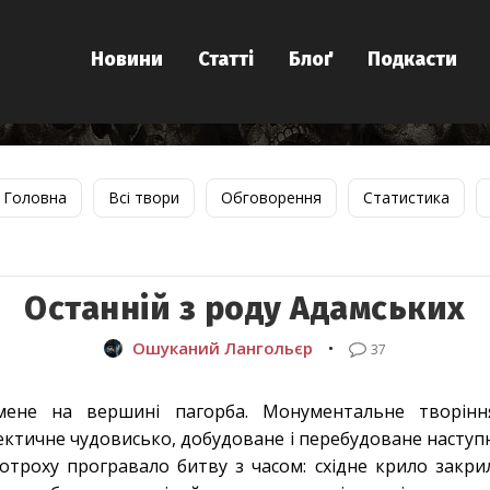
Новини
Статті
Блоґ
Подкасти
Головна
Всі твори
Обговорення
Статистика
Останній з роду Адамських
Ошуканий Лангольєр
•
37
мене на вершині пагорба. Монументальне творінн
ектичне чудовисько, добудоване і перебудоване наступ
отроху програвало битву з часом: східне крило закрил