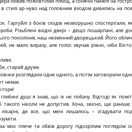
ера обвив пожовтілий плющ, а сонячні панелі на гостро
я в стилі ар-нуво над головним входом дивились на по
.
ок. Гаргуйлі з боків сходів незворушно спостерігали, як
роби. Різьблені вхідні двері – дещо пошарпані, але дос
ого покоління, наш незмінний дворецький. Його обличч
ей, не мало виразу, але голос звучав рівно, ніби Вікт
славе.
бе, старий друже.
овчки розглядали одне одного, а потім заговорили одн
ут немає.
Вікторе!
глибині душі я знав, що їх не побачу. Відтоді як помі
 такого ніколи не допустив. Хоча, звісно, ще раніше:
 лікарні, де все, що мені лишалось – згадувати под
озуміти.
за моє плече та обвів дорогу підозрілим поглядом си