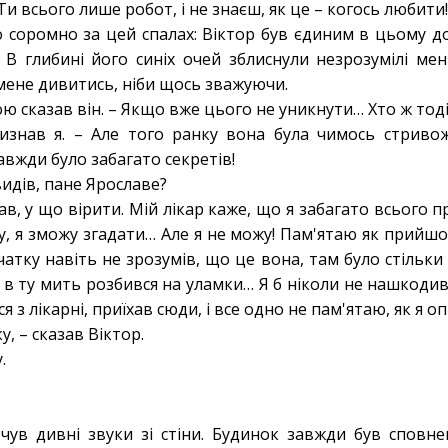
Ти всього лише робот, і не знаєш, як це – когось любити!
 соромно за цей спалах: Віктор був єдиним в цьому до
 В глибині його синіх очей зблиснули незрозумілі мені
ене дивитись, ніби щось зважуючи.
ою сказав він. – Якщо вже цього не уникнути… Хто ж тод
изнав я. – Але того ранку вона була чимось стривож
вжди було забагато секретів!
видів, пане Ярославе?
ав, у що вірити. Мій лікар каже, що я забагато всього п
, я зможу згадати… Але я не можу! Пам'ятаю як прийшов
чатку навіть не зрозумів, що це вона, там було стільки 
 в ту мить розбився на уламки… Я б ніколи не нашкодив Р
 з лікарні, приїхав сюди, і все одно не пам'ятаю, як я опин
у, – сказав Віктор.
у.
у чув дивні звуки зі стіни. Будинок завжди був сповне