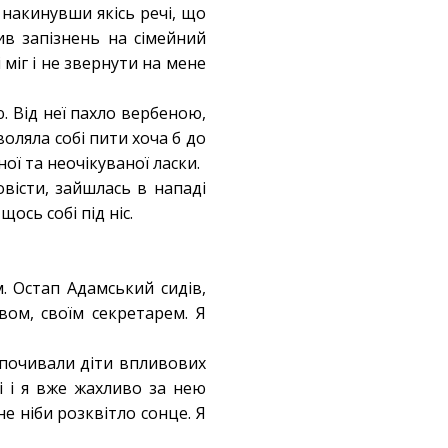
 накинувши якісь речі, що
в запізнень на сімейний
 міг і не звернути на мене
. Від неї пахло вербеною,
оляла собі пити хоча б до
ної та неочікуваної ласки.
овісти, зайшлась в нападі
ось собі під ніс.
м. Остап Адамський сидів,
ом, своїм секретарем. Я
дпочивали діти впливових
 і я вже жахливо за нею
е ніби розквітло сонце. Я