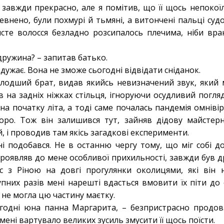
 завжди прекрасно, але я помітив, що її щось непокоїло
евнено, були похмурі й тьмяні, а витончені пальці су
сте волосся безладно розсипалось плечима, ніби вра
 дружина? – запитав батько.
здужає. Вона не зможе сьогодні відвідати сніданок.
олодший брат, видав якийсь невизначений звук, який
в на задніх ніжках стільця, ігноруючи осудливий погля
а початку літа, а тоді саме почалась пандемія омнівіру
оро. Тож він залишився тут, зайняв дідову майстерн
 і проводив там якісь загадкові експерименти.
і подобався. Не в останню чергу тому, що міг собі д
 проявляв до мене особливої прихильності, завжди був д
с з Ріною на довгі прогулянки околицями, які він н
пних разів мені нарешті вдасться вмовити їх піти до 
 не могла цю частину маєтку.
огодні юна панна Маргарита, – безпристрасно продо
і мені вартувало великих зусиль змусити її щось поїсти.