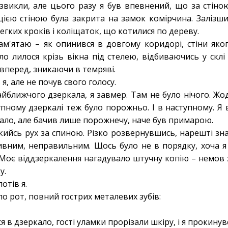
 звикли, але цього разу я був впевнений, що за стіно
цією стіною була закрита на замок комірчина. Залізши
легких кроків і коліщаток, що котилися по дереву.
ам'ятаю – як опинився в довгому коридорі, стіни яког
ло лилося крізь вікна під стелею, відбиваючись у склі
вперед, зникаючи в темряві.
 я, але не почув свого голосу.
йближчого дзеркала, я завмер. Там не було нічого. Жо
упному дзеркалі теж було порожньо. І в наступному. Я 
ало, але бачив лише порожнечу, наче був примарою.
якийсь рух за спиною. Різко розвернувшись, нарешті зн
вним, неправильним. Щось було не в порядку, хоча я
 Моє віддзеркалення нагадувало штучну копію – немов
у.
отів я.
о рот, повний гострих металевих зубів:
я в дзеркало, гості уламки прорізали шкіру, і я прокинув