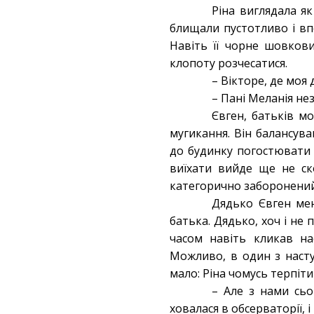
Ріна виглядала як
блищали пустотливо і вп
Навіть її чорне шовкови
клопоту розчесатися.
– Вікторе, де моя
– Пані Меланія не
Євген, батьків м
мугикання. Він балансува
до будинку погостювати н
виїхати вийде ще не ск
категорично заборонений,
Дядько Євген мен
батька. Дядько, хоч і не
часом навіть кликав на
Можливо, в один з насту
мало: Ріна чомусь терпіти
– Але з нами сь
ховалася в обсерваторії, 