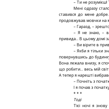
– Ти не розумієш! 
Мені одразу стало
ставився до мене добре.
продовжував мовчки на м
– Гаразд, – зрешт
– Я не знаю, – в
привида… В цьому домі за
– Ви вірите в при
– Якби я тільки зн
повернувшись до будинку
Вона лежала внизу, я спо
що робити… весь мій світ
А тепер я нарешті вибрався
– Почніть з початк
І я почав з початк
* * *
Тоді
Тієї ночі я знов