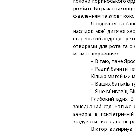
колони коринфського орд
розбиті. Вітражні віконц
схваленням та зловтіхою
Я піднявся на ґан
наслідок моєї дитячої хво
старенький андроїд треть
отворами для рота та оч
моїм поверненням:
– Вітаю, пане Яро
– Радий бачити те
Кілька митей ми м
– Ваших батьків т
– Я не вбивав її, 
Глибокий вдих. В 
занедбаний сад. Батько б
вечорів в психіатричній
згадувати і все одно не р
Віктор визирнув 