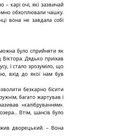
 – карі очі, які зазвичай
домно обхоплювали чашку.
нці вона не завдала собі
 можна було сприйняти як
д Віктора. Дядько приїхав
су, і стало зрозуміло, що
ю, вхід до якої нам був
озволити безкарно бісити
ружнім, багато жартував і
азивав «калібруванням».
озера… Втім, шансів було
вжив дворецький. – Вона