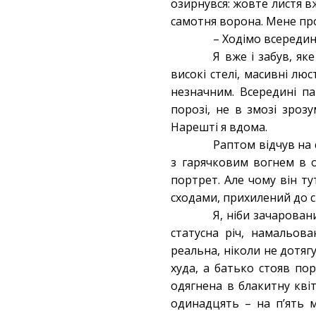
озирнувся: жовте листя вж
самотня ворона. Мене про
– Ходімо всередин
Я вже і забув, я
високі стелі, масивні лю
незначним. Всередині па
порозі, не в змозі зроз
Нарешті я вдома.
Раптом відчув на с
з гарячковим вогнем в о
портрет. Але чому він тут
сходами, прихилений до с
Я, ніби зачарован
статусна річ, намальов
реальна, ніколи не дотяг
худа, а батько стояв по
одягнена в блакитну квіт
одинадцять – на п’ять 