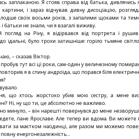
сь заплаканою. Я стояв справа від батька, дивлячись 
я картини, і зараз відчував дивну дисоціацію, розгля
лодше своїх восьми років, з запалими щоками та тем
 і батьки не знали, чи я взагалі виживу.
 погляд на Ріну, я відірвався від портрета і руши
до їдальні, було трохи затишніше: горіло тьмяне світл
чаю, – сказав Віктор.
 пробув тут всі ці роки, сам-один у величезному поми
– повторив я в спину андроїда, що порався біля електричн
ня?
вувало.
ня, що хтось жорстоко убив мою сестру, а мене ви
ні? Ні, ну що ти, це абсолютно не важливо.
вно минуло, – він нарешті повернувся до мене незвору
ведете, пане Ярославе. Але тепер ви вдома. Ви можете 
увати за маєтком наодинці, але разом ми можемо пов
о повну енергонезалежність…