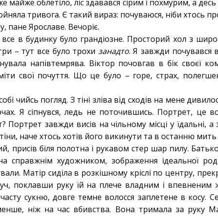
е майже облетіло, ліс здавався сірим і похмурим, а дес
йняла тривога. Є такий вираз: почуваюся, ніби хтось пр
у, пане Ярославе. Вечоріє.
ке все в будинку було грандіозне. Просторий хол з шир
стри – тут все було трохи
занадто
. Я завжди почувався 
нувала напівтемрява. Віктор почовгав в бік своєї ком
уміти свої почуття. Що це було – горе, страх, полегше
обі чийсь погляд. З тіні зліва від сходів на мене дивилос
чах. Я сіпнувся, ледь не поточившись. Портрет, це 
? Портрет завжди висів на чільному місці у їдальні, а 
тіни, наче хтось хотів його викинути та в останню мить
ий, присів біля полотна і рукавом стер шар пилу. Бать
ана справжнім художником, зображення ідеальної род
ували. Матір сиділа в розкішному кріслі по центру, прек
руч, поклавши руку їй на плече владним і впевненим же
часту сукню, довге темне волосся заплетене в косу. Се
менше, ніж на час вбивства. Вона тримала за руку Ма