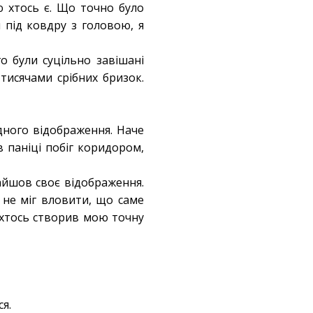
ю хтось є. Що точно було
 під ковдру з головою, я
о були суцільно завішані
 тисячами срібних бризок.
дного відображення. Наче
в паніці побіг коридором,
айшов своє відображення.
 не міг вловити, що саме
 хтось створив мою точну
ся.