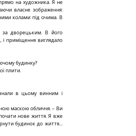
прямо на художника. Я не
даючи власне зображення:
ними колами під очима. В
в за дворецьким. В його
о, і приміщення виглядало
раючому будинку?
ої плити.
знали в цьому винним і
шною маскою обличчя. – Ви
почати нове життя. Я вже
ернути будинок до життя…