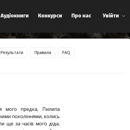
Аудіокниги
Конкурси
Про нас
Увійти
Результати
Правила
FAQ
я мого предка, Пилипа
ними поколіннями, колись
и ще за часів мого діда,