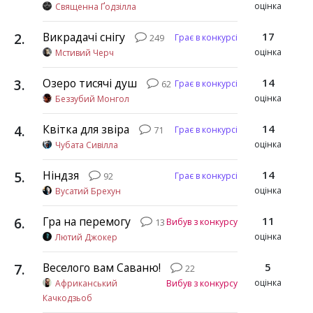
оцінка
Священна Ґодзілла
2
.
Викрадачі снігу
17
Грає в конкурсі
249
оцінка
Мстивий Черч
3
.
Озеро тисячі душ
14
Грає в конкурсі
62
оцінка
Беззубий Монгол
4
.
Квітка для звіра
14
Грає в конкурсі
71
оцінка
Чубата Сивілла
5
.
Ніндзя
14
Грає в конкурсі
92
оцінка
Вусатий Брехун
6
.
Гра на перемогу
11
Вибув з конкурсу
13
оцінка
Лютий Джокер
7
.
Веселого вам Саваню!
5
22
оцінка
Африканський
Вибув з конкурсу
Качкодзьоб