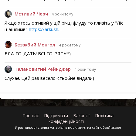
Мстивий Черч
4 роки тому
Якщо хтось є живий у цій річці флуду то пливіть у "Ліс
шашликів"
https://arkush…
Беззубий Монгол
4 роки тому
БЛА-ГО-ДАТЬ! ВСІ ГО-РЯТЬ!!!)
Талановитий Рейнджер
4 роки тому
Слухає. Цей раз весело-стьобне видали)
Про нас
Підтримати
Вакансії
Політика
конфіденційності
У разі використання матеріалів посилання на сайт обов'язкове