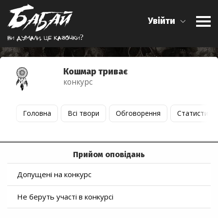
Увійти
Ви думали, це казочки?
Кошмар триває
конкурс
Головна
Всі твори
Обговорення
Статистика
Прийом оповідань
Допущені на конкурс
Не беруть участі в конкурсі