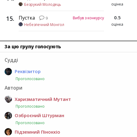
оцінка
Безрукий Молодець
15
.
Пустка
0.5
Вибув з конкурсу
9
оцінка
Небезпечний Монгол
За цю групу голосують
Судді
Реквізитор
Проголосовано
Автори
Харизматичний Мутант
Проголосовано
Озброєний Штурман
Проголосовано
Підземний Піноккіо