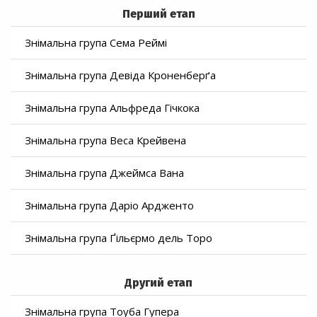
Перший етап
Знімальна група Сема Реймі
Знімальна група Девіда Кроненберґа
Знімальна група Альфреда Гічкока
Знімальна група Веса Крейвена
Знімальна група Джеймса Вана
Знімальна група Даріо Ардженто
Знімальна група Ґільєрмо дель Торо
Другий етап
Знімальна група Тоуба Гупера