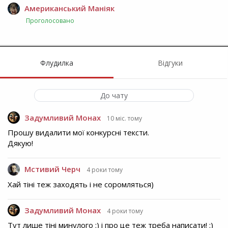
Американський Маніяк
Проголосовано
Флудилка
Відгуки
До чату
Задумливий Монах
10 міс. тому
Прошу видалити мої конкурсні тексти.
Дякую!
Мстивий Черч
4 роки тому
Хай тіні теж заходять і не соромляться)
Задумливий Монах
4 роки тому
Тут лише тіні минулого :) і про це теж треба написати! :)