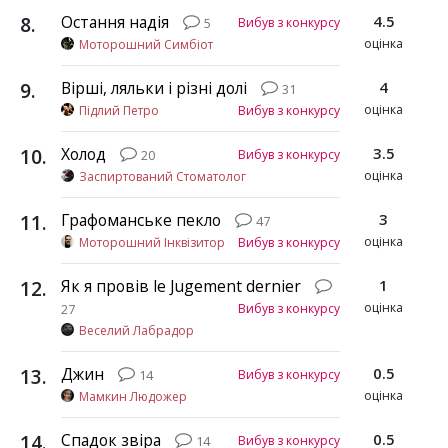
8
.
Остання надія
4.5
Вибув з конкурсу
5
оцінка
Моторошний Симбіот
9
.
Вірші, ляльки і різні долі
4
31
оцінка
Підлий Петро
Вибув з конкурсу
10
.
Холод
3.5
Вибув з конкурсу
20
оцінка
Заспиртований Стоматолог
11
.
Графоманське пекло
3
47
оцінка
Моторошний Інквізитор
Вибув з конкурсу
12
.
Як я провів le Jugement dernier
1
оцінка
Вибув з конкурсу
27
Веселий Лабрадор
13
.
Джин
0.5
Вибув з конкурсу
14
оцінка
Мамкин Людожер
14
.
Спадок звіра
0.5
Вибув з конкурсу
14