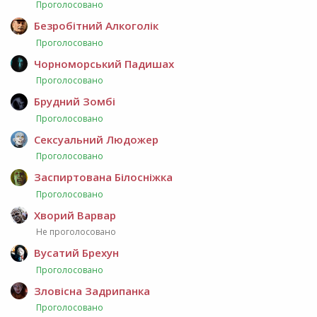
Проголосовано
Безробітний Алкоголік
Проголосовано
Чорноморський Падишах
Проголосовано
Брудний Зомбі
Проголосовано
Сексуальний Людожер
Проголосовано
Заспиртована Білосніжка
Проголосовано
Хворий Варвар
Не проголосовано
Вусатий Брехун
Проголосовано
Зловісна Задрипанка
Проголосовано