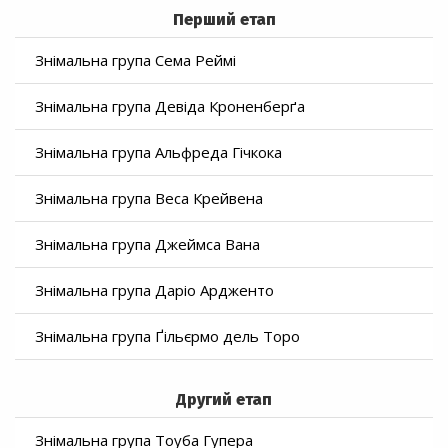
Перший етап
Знімальна група Сема Реймі
Знімальна група Девіда Кроненберґа
Знімальна група Альфреда Гічкока
Знімальна група Веса Крейвена
Знімальна група Джеймса Вана
Знімальна група Даріо Ардженто
Знімальна група Ґільєрмо дель Торо
Другий етап
Знімальна група Тоуба Гупера