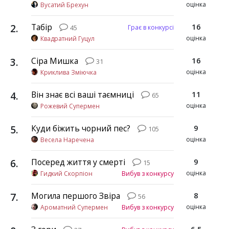
оцінка
Вусатий Брехун
2
.
Табір
16
Грає в конкурсі
45
оцінка
Квадратний Гуцул
3
.
Сіра Мишка
16
31
оцінка
Криклива Зміючка
4
.
Він знає всі ваші таємниці
11
65
оцінка
Рожевий Супермен
5
.
Куди біжить чорний пес?
9
105
оцінка
Весела Наречена
6
.
Посеред життя у смерті
9
15
оцінка
Гидкий Скорпіон
Вибув з конкурсу
7
.
Могила першого Звіра
8
56
оцінка
Ароматний Супермен
Вибув з конкурсу