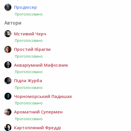
Продюсер
Проголосовано
Автори
Мстивий Черч
Проголосовано
Простий Ібрагім
Проголосовано
Акваріумний Мафіозник
Проголосовано
Підла Журба
Проголосовано
Чорноморський Падишах
Проголосовано
Ароматний Супермен
Проголосовано
Картопляний Фредді