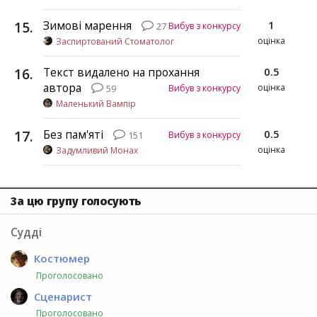
15
.
Зимові марення
1
Вибув з конкурсу
27
оцінка
Заспиртований Стоматолог
16
.
Текст видалено на прохання
0.5
автора
оцінка
Вибув з конкурсу
59
Маленький Вампір
17
.
Без пам'яті
0.5
Вибув з конкурсу
151
оцінка
Задумливий Монах
За цю групу голосують
Судді
Костюмер
Проголосовано
Сценарист
Проголосовано