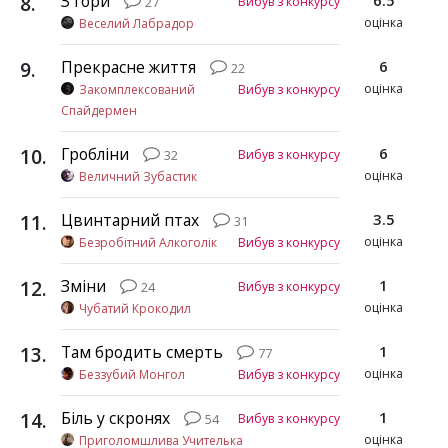
8
.
З гори
6.5
Вибув з конкурсу
27
оцінка
Веселий Лабрадор
9
.
Прекрасне життя
6
22
оцінка
Закомплексований
Вибув з конкурсу
Спайдермен
10
.
Гробліни
6
Вибув з конкурсу
32
оцінка
Величний Зубастик
11
.
Цвинтарний птах
3.5
31
оцінка
Безробітний Алкоголік
Вибув з конкурсу
12
.
Зміни
1
Вибув з конкурсу
24
оцінка
Чубатий Крокодил
13
.
Там бродить смерть
1
77
оцінка
Беззубий Монгол
Вибув з конкурсу
14
.
Біль у скронях
1
Вибув з конкурсу
54
оцінка
Приголомшлива Учителька