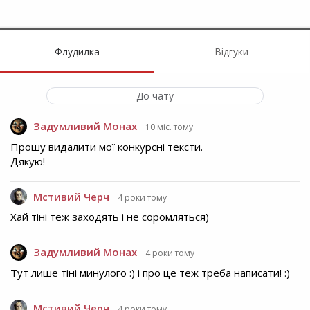
Флудилка
Відгуки
До чату
Задумливий Монах
10 міс. тому
Прошу видалити мої конкурсні тексти.
Дякую!
Мстивий Черч
4 роки тому
Хай тіні теж заходять і не соромляться)
Задумливий Монах
4 роки тому
Тут лише тіні минулого :) і про це теж треба написати! :)
Мстивий Черч
4 роки тому