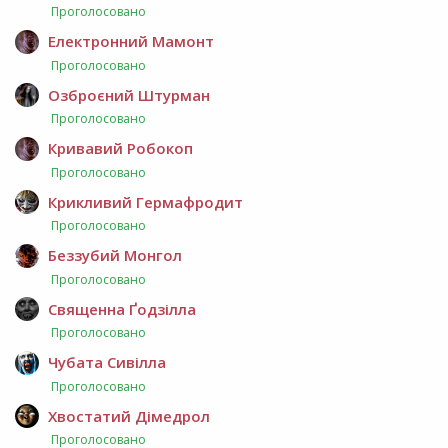
Проголосовано
Електронний Мамонт
Проголосовано
Озброєний Штурман
Проголосовано
Кривавий Робокоп
Проголосовано
Крикливий Гермафродит
Проголосовано
Беззубий Монгол
Проголосовано
Священна Ґодзілла
Проголосовано
Чубата Сивілла
Проголосовано
Хвостатий Дімедрол
Проголосовано