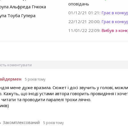
оповідань
рупа Альфреда Гічкока
01/12/21 01:21
:
Грає в конкур
упа Тоуба Гупера
22/12/21 20:00
:
Грає в конкур
11/01/22 22:09
:
Вибув з конк
вість коментувати
пайдермен
5 років тому
ндзя мене дуже вразила. Сюжет і досі звучить у голові, мож
. Кажуть, що іноді устами автора говорить провидіння і хоче
о читати та проводити паралелі трохи лячно.
иків)
Закомплексований
5 років тому