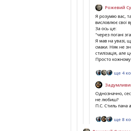
Рожевий С
Я розумію вас, т
висловлює свої 
За ось це:
"через погані зг
Я мав на увазі, 
смаки. Ніяк не з
стилізація, але ц
Просто кожному 
ще 4 к
Задумливи
Однозначно, сест
не любиш?
П.С. Стиль пана 
ще 8 к