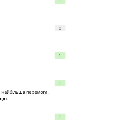
1
0
1
1
та найбільша перемога,
ацю.
1