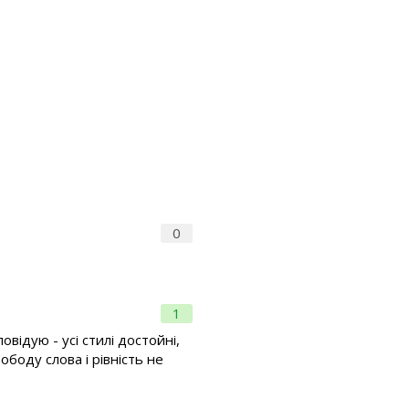
0
1
овідую - усі стилі достойні,
ободу слова і рівність не