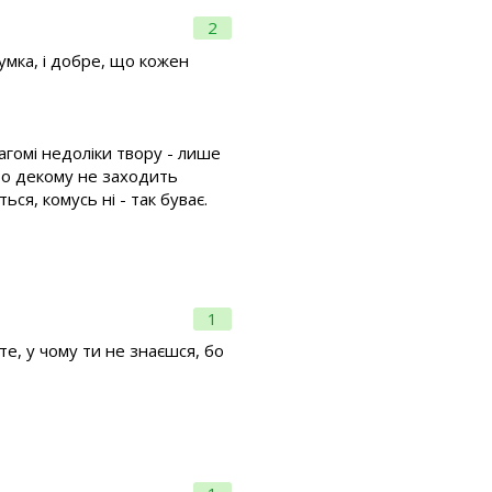
2
умка, і добре, що кожен
вагомі недоліки твору - лише
сто декому не заходить
ься, комусь ні - так буває.
1
те, у чому ти не знаєшся, бо