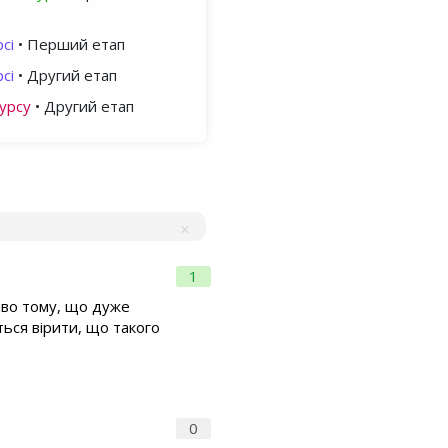
сі
• Перший етап
сі
• Другий етап
урсу
• Другий етап
1
ливо тому, що дуже
ться вірити, що такого
0