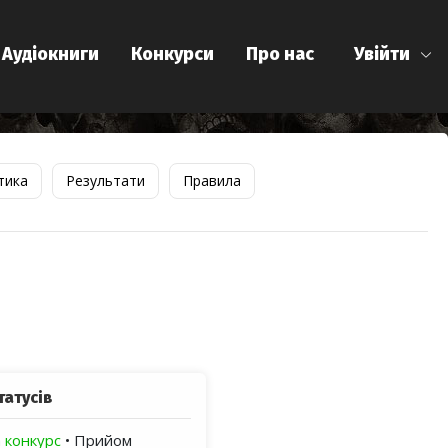
Аудіокниги
Конкурси
Про нас
Увійти
тика
Результати
Правила
татусів
 конкурс
• Прийом