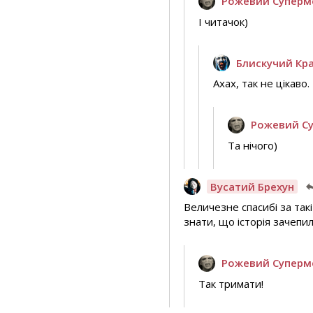
Рожевий Суперм
І читачок)
Блискучий Кр
Ахах, так не цікаво.
Рожевий С
Та нічого)
Вусатий Брехун
Величезне спасибі за так
знати, що історія зачепи
Рожевий Суперм
Так тримати!