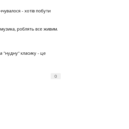
інчувалося - хотів побути
к музика, роблять все живим.
та "нудну" класику - це
0