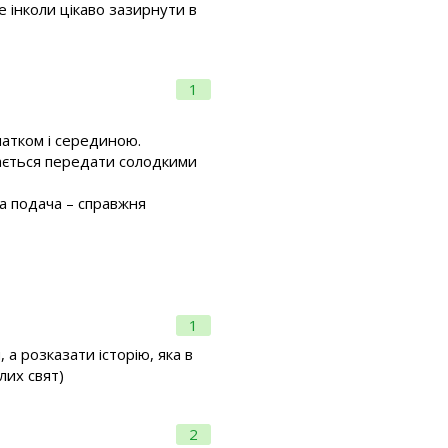
е інколи цікаво зазирнути в
1
чатком і серединою.
дається передати солодкими
ка подача – справжня
1
 а розказати історію, яка в
лих свят)
2