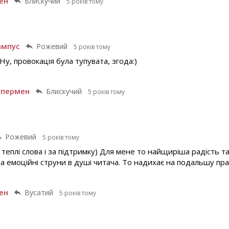
ен
Блискучий
5 років тому
ампус
Рожевий
5 років тому
 Ну, провокація була тупувата, згода:)
упермен
Блискучий
5 років тому
Рожевий
5 років тому
і теплі слова і за підтримку) Для мене то найщиріша радість 
ла емоційні струни в душі читача. То надихає на подальшу пр
ен
Вусатий
5 років тому