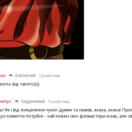
нах
Блискучий
5 років тому
сить від такого))))
ампус
Задумливий
5 років тому
! Як і від знецінення чужої думки та смаків, ахаха, ахаха! Проп
 усі коменти потрібні - хай кожен свої фломастери юзає, але св