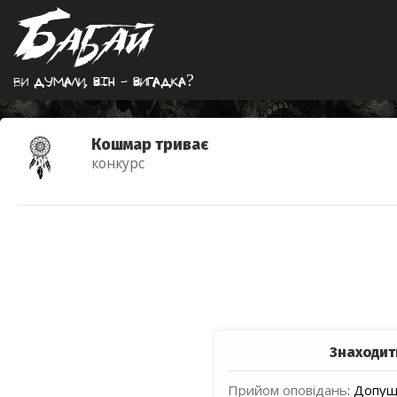
Ви думали, вiн - вигадка?
Кошмар триває
конкурс
Знаходит
Прийом оповідань
:
Допуще