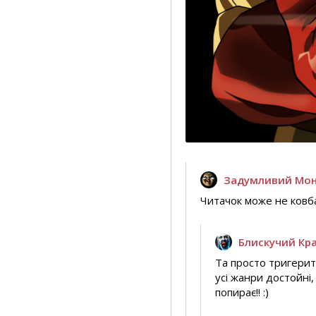
Задумливий Мо
Читачок може не ковба
Блискучий Кр
Та просто тригерить
усі жанри достойні,
попирає!! :)