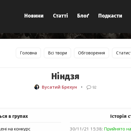
Новини
Статті
Блоґ
Подкасти
Головна
Всі твори
Обговорення
Статис
Ніндзя
Вусатий Брехун
•
92
ься в групах
Історія с
ні на конкурс
30/11/21 15:38
:
Прийнято на