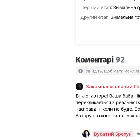
Перший етап
:
Знімальна г
Другий етап
:
Знімальна гр
Коментарі
92
Увійдіть, щоб мати можли
Закомплексований С
Вітаю, авторе! Ваша баба Ні
перекликається з реальністю
насправді ніколи не буде. Б
Автору натхнення та смакол
Вусатий Брехун