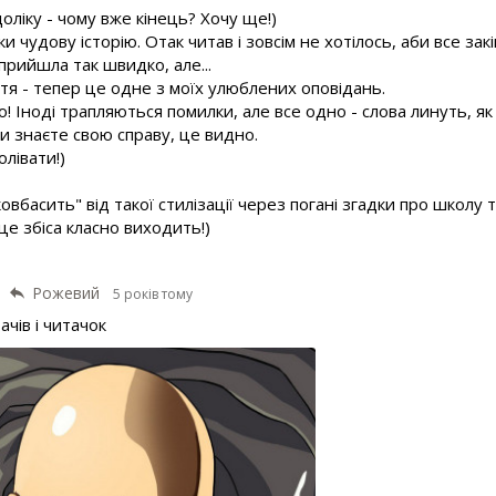
ліку - чому вже кінець? Хочу ще!)
 чудову історію. Отак читав і зовсім не хотілось, аби все зак
прийшла так швидко, але...
ття - тепер це одне з моїх улюблених оповідань.
то! Іноді трапляються помилки, але все одно - слова линуть, я
и знаєте свою справу, це видно.
олівати!)
ковбасить" від такої стилізації через погані згадки про школу 
це збіса класно виходить!)
Рожевий
5 років тому
ачів і читачок