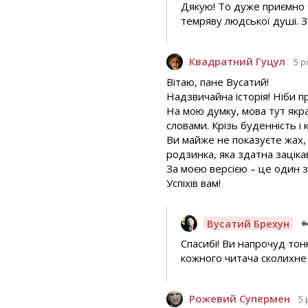
Дякую! То дуже приємно ч
темряву людської душі. 
Квадратний Гуцул
5 р
Вітаю, пане Вусатий!
Надзвичайна історія! Ніби п
На мою думку, мова тут якр
словами. Крізь буденність і 
Ви майже не показуєте жах,
родзинка, яка здатна зацікав
За моєю версією – це один з
Успіхів вам!
Вусатий Брехун
Спасибі! Ви напрочуд тонк
кожного читача сколихне 
Рожевий Супермен
5 