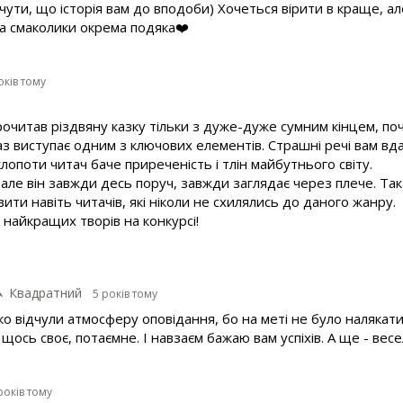
ути, що історія вам до вподоби) Хочеться вірити в краще, ал
За смаколики окрема подяка❤️
оків тому
рочитав різдвяну казку тільки з дуже-дуже сумним кінцем, по
аз виступає одним з ключових елементів. Страшні речі вам в
клопоти читач баче приреченість і тлін майбутнього світу.
 але він завжди десь поруч, завжди заглядає через плече. Та
ити навіть читачів, які ніколи не схилялись до даного жанру.
 найкращих творів на конкурсі!
Квадратний
5 років тому
о відчули атмосферу оповідання, бо на меті не було налякати,
щось своє, потаємне. І навзаєм бажаю вам успіхів. А ще - весе
років тому