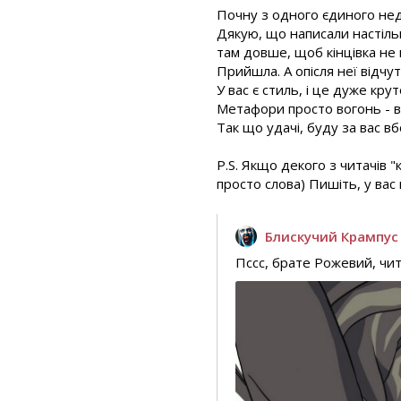
Почну з одного єдиного недо
Дякую, що написали настільки
там довше, щоб кінцівка не 
Прийшла. А опісля неї відчу
У вас є стиль, і це дуже кру
Метафори просто вогонь - в
Так що удачі, буду за вас вб
P.S. Якщо декого з читачів "
просто слова) Пишіть, у вас 
Блискучий Крампус
Пссс, брате Рожевий, чит