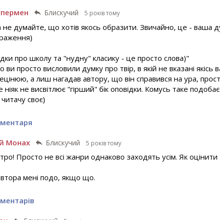
упермен
Блискучий
5 років тому
а не думайте, що хотів якось образити. Звичайно, це - ваша д
враження)
адки про школу та "нудну" класику - це просто слова)"
що ви просто висловили думку про твір, в якій не вказані якісь 
нецінюю, а лиш нагадав автору, що він справився на ура, про
е ніяк не висвітлює "гірший" бік оповідки. Комусь таке подобаєт
читачу своє)
оментаря
й Монах
Блискучий
5 років тому
ро! Просто не всі жанри однаково заходять усім. Як оцінити 
автора мені подо, якщо що.
оментарів