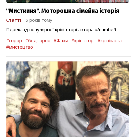
"Мисткиня". Моторошна сімейна історія
Статті
5 років тому
Переклад популярної кріпі-сторі автора u/numbe9
#горор
#бодігорор
#Жахи
#кріпісторі
#кріпіпаста
#мистецтво