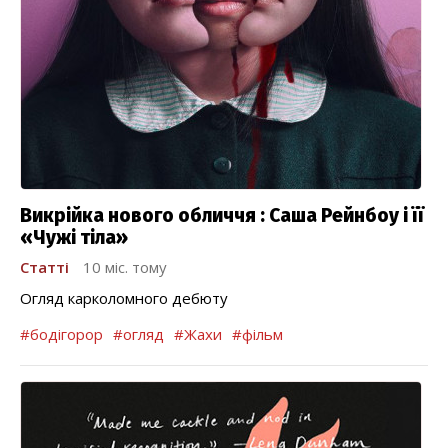
Викрійка нового обличчя : Саша Рейнбоу і її
«Чужі тіла»
Статті
10 міс. тому
Огляд карколомного дебюту
#бодігорор
#огляд
#Жахи
#фільм