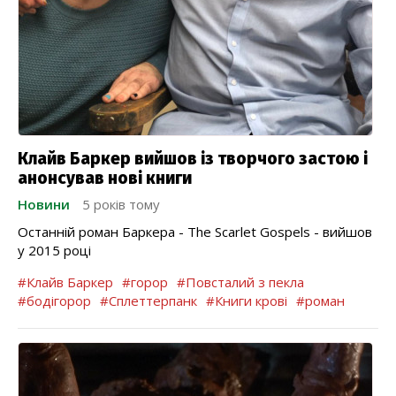
Клайв Баркер вийшов із творчого застою і
анонсував нові книги
Новини
5 років тому
Останній роман Баркера - The Scarlet Gospels - вийшов
у 2015 році
#Клайв Баркер
#горор
#Повсталий з пекла
#бодігорор
#Сплеттерпанк
#Книги крові
#роман