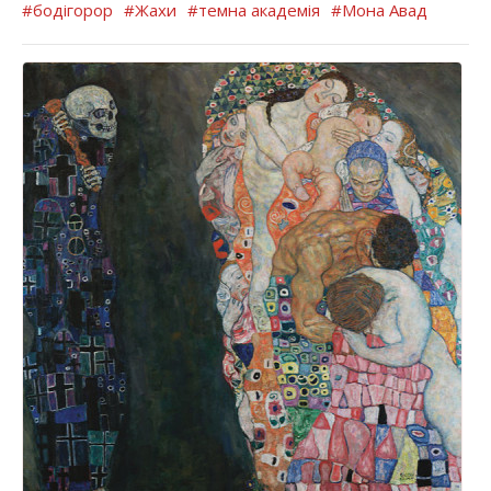
#бодігорор
#Жахи
#темна академія
#Мона Авад