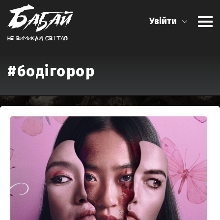
Увійти
Не вимикай свiтло
#бодігорор