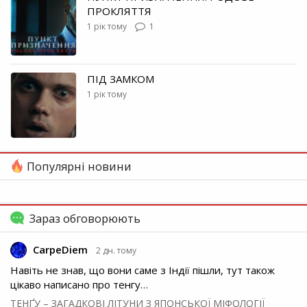
ПРОКЛЯТТЯ
1 рік тому
1
ПІД ЗАМКОМ
1 рік тому
Популярні новини
Зараз обговорюють
CarpeDiem
2 дн. тому
Навіть не знав, що вони саме з Індії пішли, тут також
цікаво написано про тенгу…
ТЕНҐУ – ЗАГАДКОВІ ЛІТУНИ З ЯПОНСЬКОЇ МІФОЛОГІЇ