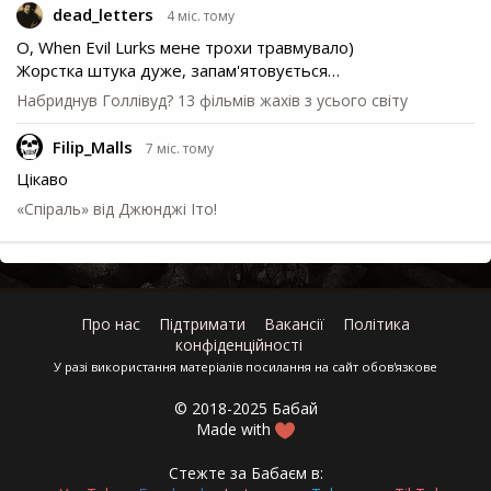
dead_letters
4 міс. тому
О, When Evil Lurks мене трохи травмувало)
Жорстка штука дуже, запам'ятовується…
Набриднув Голлівуд? 13 фільмів жахів з усього світу
Filip_Malls
7 міс. тому
Цікаво
«Спіраль» від Джюнджі Іто!
Про нас
Підтримати
Вакансії
Політика
конфіденційності
У разі використання матеріалів посилання на сайт обов'язкове
© 2018-2025 Бабай
Made with
Стежте за Бабаєм в: