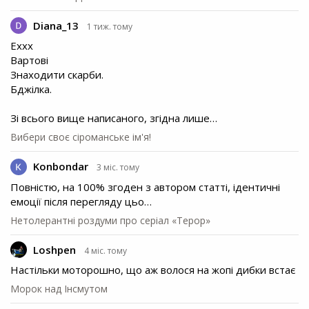
Diana_13
1 тиж. тому
Еххх
Вартові
Знаходити скарби.
Бджілка.
Зі всього вище написаного, згідна лише…
Вибери своє сіроманське ім'я!
Konbondar
3 міс. тому
Повністю, на 100% згоден з автором статті, ідентичні
емоції після перегляду цьо…
Нетолерантні роздуми про серіал «Терор»
Loshpen
4 міс. тому
Настільки моторошно, що аж волося на жопі дибки встає
Морок над Інсмутом