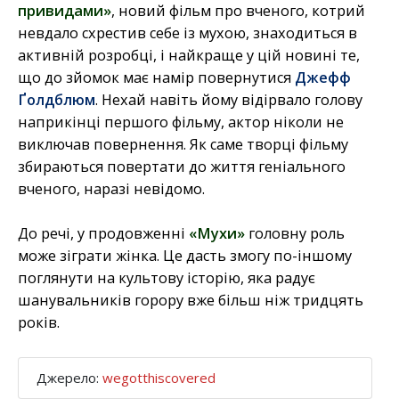
привидами»
, новий фільм про вченого, котрий
невдало схрестив себе із мухою, знаходиться в
активній розробці, і найкраще у цій новині те,
що до зйомок має намір повернутися
Джефф
Ґолдблюм
. Нехай навіть йому відірвало голову
наприкінці першого фільму, актор ніколи не
виключав повернення. Як саме творці фільму
збираються повертати до життя геніального
вченого, наразі невідомо.
До речі, у продовженні
«Мухи»
головну роль
може зіграти жінка. Це дасть змогу по-іншому
поглянути на культову історію, яка радує
шанувальників горору вже більш ніж тридцять
років.
Джерело:
wegotthiscovered