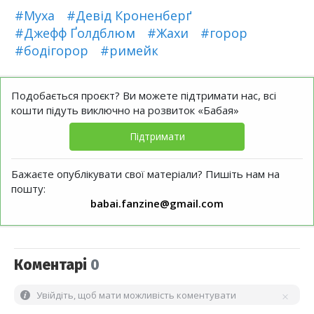
#Муха
#Девід Кроненберґ
#Джефф Ґолдблюм
#Жахи
#горор
#бодігорор
#римейк
Подобається проєкт? Ви можете підтримати нас, всі
кошти підуть виключно на розвиток «Бабая»
Підтримати
Бажаєте опублікувати свої матеріали? Пишіть нам на
пошту:
babai.fanzine@gmail.com
Коментарі
0
Увійдіть, щоб мати можливість коментувати