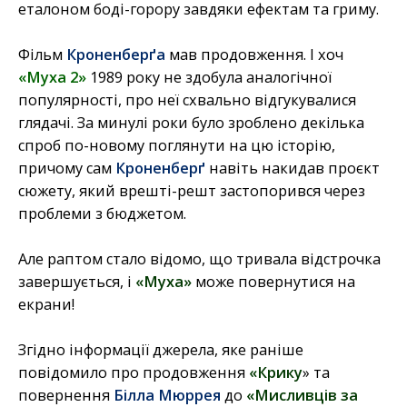
еталоном боді-горору завдяки ефектам та гриму.
Фільм
Кроненберґа
мав продовження. І хоч
«Муха 2»
1989 року не здобула аналогічної
популярності, про неї схвально відгукувалися
глядачі. За минулі роки було зроблено декілька
спроб по-новому поглянути на цю історію,
причому сам
Кроненберґ
навіть накидав проєкт
сюжету, який врешті-решт застопорився через
проблеми з бюджетом.
Але раптом стало відомо, що тривала відстрочка
завершується, і
«Муха»
може повернутися на
екрани!
Згідно інформації джерела, яке раніше
повідомило про продовження
«Крику
» та
повернення
Білла Мюррея
до
«Мисливців за