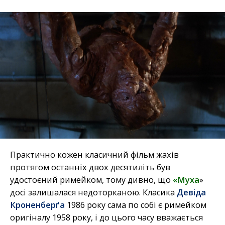
Практично кожен класичний фільм жахів
протягом останніх двох десятиліть був
удостоєний римейком, тому дивно, що
«Муха
»
досі залишалася недоторканою. Класика
Девіда
Кроненберґа
1986 року сама по собі є римейком
оригіналу 1958 року, і до цього часу вважається