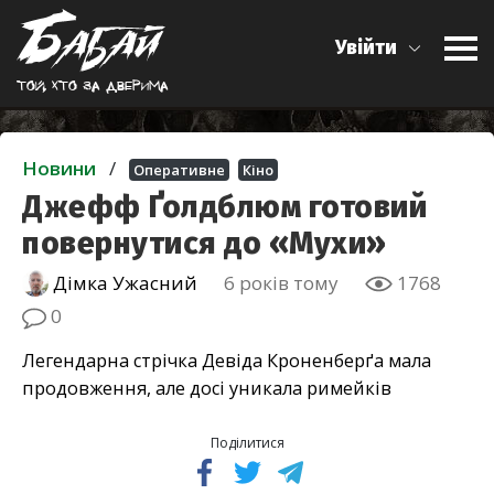
Увійти
Той, хто за дверима
Новини
/
Оперативне
Кіно
Джефф Ґолдблюм готовий
повернутися до «Мухи»
Дімка Ужасний
6 років тому
1768
0
Легендарна стрічка Девіда Кроненберґа мала
продовження, але досі уникала римейків
Поділитися