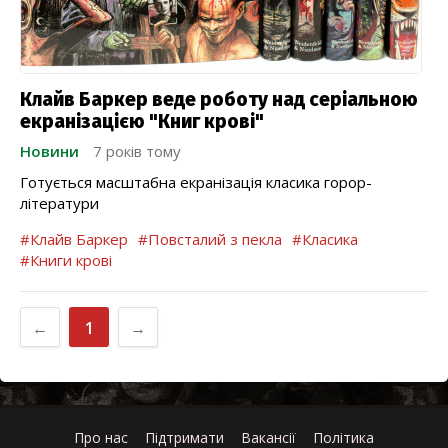
Клайв Баркер веде роботу над серіальною
екранізацією "Книг крові"
Новини
7 років тому
Готується масштабна екранізація класика горор-
літератури
#Клайв Баркер
#Повсталий з пекла
#Класика
#Книги крові
←
1
→
Про нас
Підтримати
Вакансії
Політика