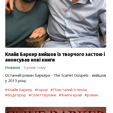
Клайв Баркер вийшов із творчого застою і
анонсував нові книги
Новини
5 років тому
Останній роман Баркера - The Scarlet Gospels - вийшов
у 2015 році
#Клайв Баркер
#горор
#Повсталий з пекла
#бодігорор
#Сплеттерпанк
#Книги крові
#роман