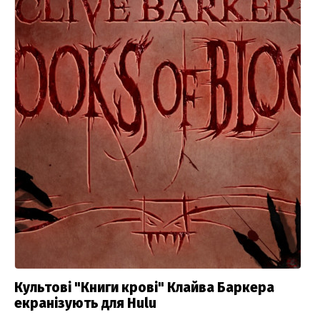
Культові "Книги крові" Клайва Баркера
екранізують для Hulu