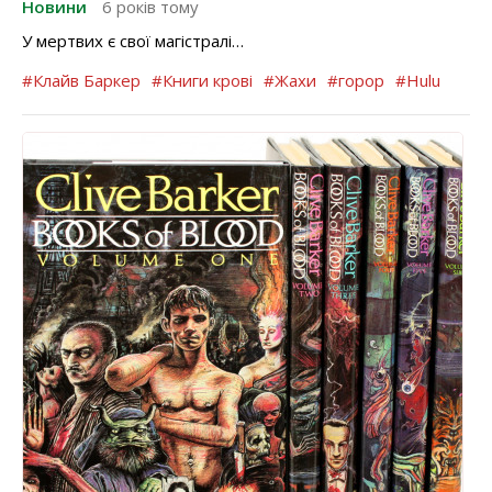
Новини
6 років тому
У мертвих є свої магістралі…
#Клайв Баркер
#Книги крові
#Жахи
#горор
#Hulu