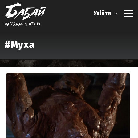
Увійти
Заглядає у вiкно
#Муха