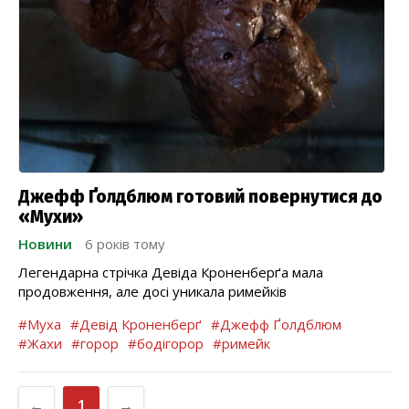
Джефф Ґолдблюм готовий повернутися до
«Мухи»
Новини
6 років тому
Легендарна стрічка Девіда Кроненберґа мала
продовження, але досі уникала римейків
#Муха
#Девід Кроненберґ
#Джефф Ґолдблюм
#Жахи
#горор
#бодігорор
#римейк
←
1
→