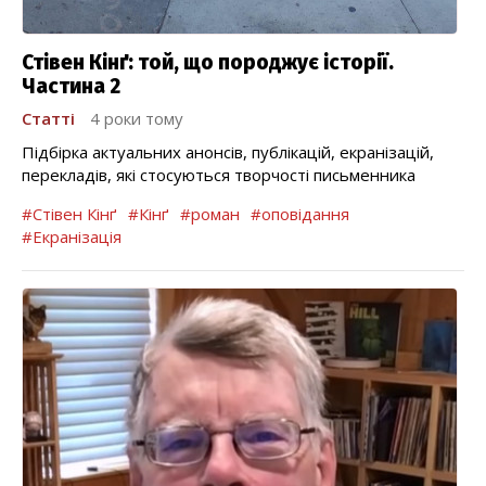
Стівен Кінґ: той, що породжує історії.
Частина 2
Статті
4 роки тому
Підбірка актуальних анонсів, публікацій, екранізацій,
перекладів, які стосуються творчості письменника
#Стівен Кінґ
#Кінґ
#роман
#оповідання
#Екранізація