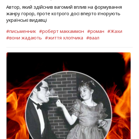
Автор, який здійснив вагомий вплив на формування
жанру горор, проте котрого досі вперто ігнорують
українські видавці
#письменник
#роберт маккаммон
#роман
#Жахи
#вони жадають
#життя хлопчика
#ваал