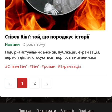
Стівен Кінґ: той, що породжує історії
Новини
5 років тому
Підбірка актуальних анонсів, публікацій, екранізацій,
перекладів, які стосуються творчості письменника
#Стівен Кінґ
#Кінґ
#роман
#Екранізація
←
1
2
→
Про нас
Підтримати
Вакансії
Політика