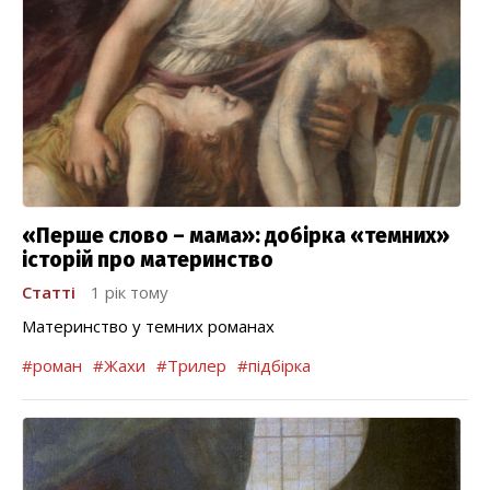
«Перше слово – мама»: добірка «темних»
історій про материнство
Статті
1 рік тому
Материнство у темних романах
#роман
#Жахи
#Трилер
#підбірка