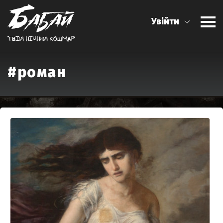
Увійти
Твiй нiчний кошмар
#роман