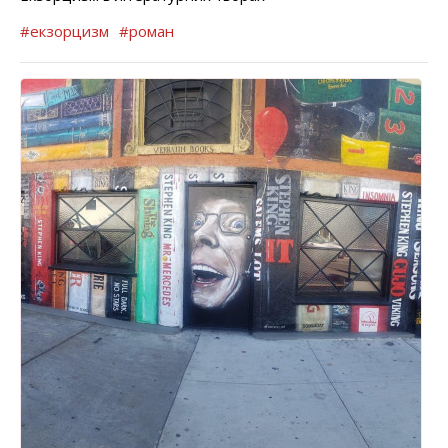
#екзорцизм
#роман