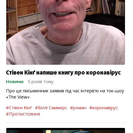
Стівен Кінґ напише книгу про коронавірус
Новини
5 років тому
Про це письменник заявив під час інтерв'ю на ток-шоу
«The View»
#Стівен Кінґ
#Біллі Саммерс
#роман
#коронавірус
#Протистояння