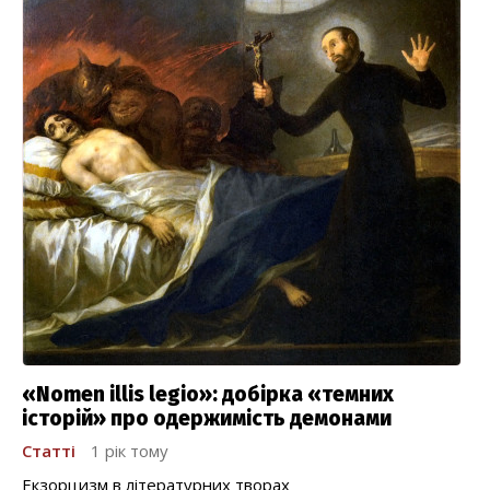
«Nomen illis legio»: добірка «темних
історій» про одержимість демонами
Статті
1 рік тому
Екзорцизм в літературних творах