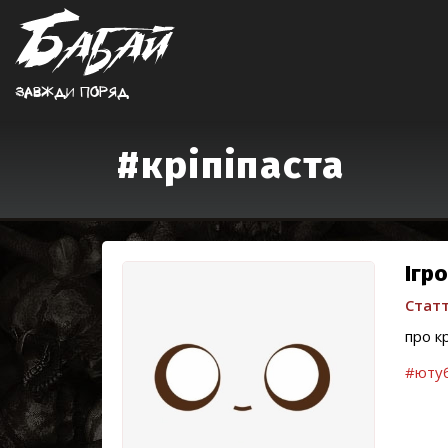
Завжди поряд
#кріпіпаста
Ігр
Статт
про к
#юту