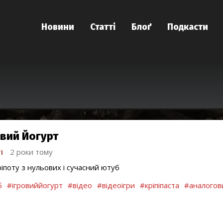
Новини
Статті
Блоґ
Подкасти
овий Йогурт
і
2 роки тому
ріпоту з нульових і сучасний ютуб
б
#ігровиййогурт
#відео
#відеоігри
#кріпіпаста
#аналогов