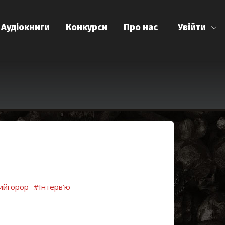
Аудіокниги
Конкурси
Про нас
Увійти
ийгорор
#Інтерв’ю