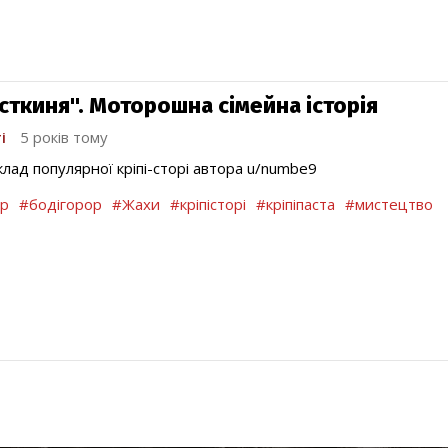
сткиня". Моторошна сімейна історія
і
5 років тому
лад популярної кріпі-сторі автора u/numbe9
р
#бодігорор
#Жахи
#кріпісторі
#кріпіпаста
#мистецтво