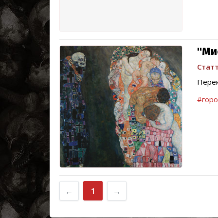
"Ми
Статт
Перек
#горо
←
1
→