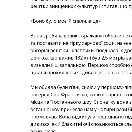
рештки знищених скульптур і спитав, що т
«Воно було моє. Я спалила це».
Вона зробила великі, вражаючі образи пекл
та поставити на гірку харчової соди, наче
обгорілі рештки і клаптики, поєднала їх д
фенікса, що важив 182 кг і був 2,5 метрів 
визнали її «...запальною. Першою спробою 
щодня прокидається, дивлячись на цього ди
Ми обидва були п’яні, сиділи у першому-лі
посеред Сан-Франциско, коли я нарешті спит
місця та її останнього шоу. Спочатку вона 
останнє шоу принесло нам у чотири рази бі
промовчав. Вона відкинула нещодавно підс
дивився, як її блакитні очі сповнюються сль
всміхнулась.