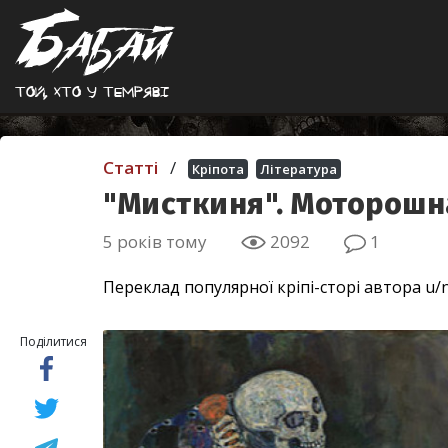
Той, хто у темрявi
Статті
/
Кріпота
Література
"Мисткиня". Моторошна
5 років тому
2092
1
Переклад популярної кріпі-сторі автора u
Поділитися