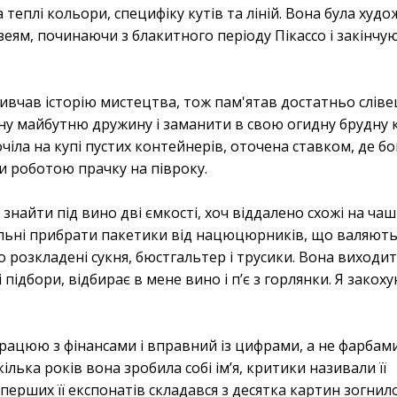
 теплі кольори, специфіку кутів та ліній. Вона була худ
еям, починаючи з блакитного періоду Пікассо і закінчу
ивчав історію мистецтва, тож пам'ятав достатньо сліве
у майбутню дружину і заманити в свою огидну брудну 
очіла на купі пустих контейнерів, оточена ставком, де б
и роботою прачку на півроку.
 знайти під вино дві ємкості, хоч віддалено схожі на чаш
пальні прибрати пакетики від нацюцюрників, що валяють
но розкладені сукня, бюстгальтер і трусики. Вона виходит
підбори, відбирає в мене вино і п’є з горлянки. Я закох
рацюю з фінансами і вправний із цифрами, а не фарбами
ілька років вона зробила собі ім’я, критики називали її
ерших її експонатів складався з десятка картин зогнило