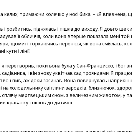
ла келих, тримаючи колечко у носі бика. – «Я впевнена, щ
 і розбитись, піднялась і пішла до виходу. Я довго ще си
адував її обличчя, коли вона вперше показала мені то
ляри, щомиті торкаючись перенісся, як вона сміялась, ко
 кути і лінії.
 я перетворив, поки вона була у Сан-Франциско, і бог з
садівника, і він знову уквітчав сад трояндами. Я прац
о і пив, аж доки засинав. Вона повернулась наприкінці
і на холодильнику світлини зародків, близнючок, здоро
її, сплячу мертвецьким сном, з величезним животом, у п
абив краватку і пішов до дитячої.
ала прошарком пастельно-синього, а одну зі стін живо