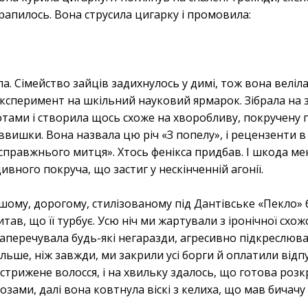
рапилось. Вона струсила цигарку і промовила:
а. Сімейство зайців задихнулось у димі, тож вона веліла
 експеримент на шкільний науковий ярмарок. Зібрала на 
ротами і створила щось схоже на хворобливу, покручену
заввишки. Вона назвала цю річ «З попелу», і рецензенти 
справжнього митця». Хтось фенікса придбав. І шкода мен
вного покруча, що застиг у нескінченній агонії.
пшому, дорогому, стилізованому під Дантівське «Пекло» 
ав, що її турбує. Усю ніч ми жартували з іронічної схож
заперечувала будь-які негаразди, агресивно підкреслювал
льше, ніж завжди, ми закрили усі борги й оплатили відпу
трижене волосся, і на хвильку здалось, що готова розкр
озами, далі вона ковтнула віскі з келиха, що мав бичачу 