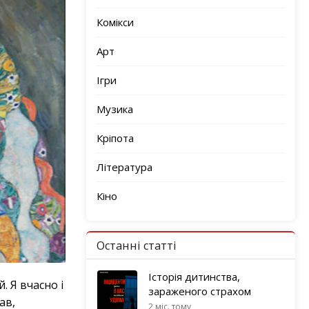
Комікси
Арт
Ігри
Музика
Кріпота
Література
Кіно
Останні статті
Історія дитинства,
. Я вчасно і
зараженого страхом
ав,
2 міс. тому