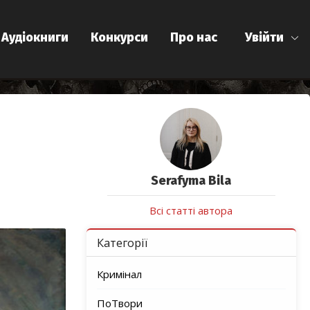
Аудіокниги
Конкурси
Про нас
Увійти
Serafyma Bila
Всі статті автора
Категорії
Кримінал
ПоТвори