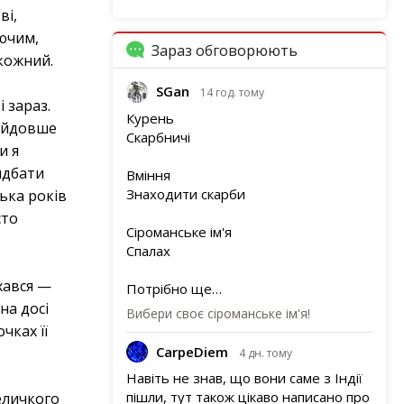
ві,
аючим,
Зараз обговорюють
 кожний.
SGan
14 год. тому
 зараз.
Курень
найдовше
Скарбничі
и я
идбати
Вміння
Знаходити скарби
лька років
сто
Сіроманське ім'я
Спалах
охався —
Потрібно ще…
на досі
Вибери своє сіроманське ім'я!
чках її
CarpeDiem
4 дн. тому
Навіть не знав, що вони саме з Індії
пішли, тут також цікаво написано про
еличкого