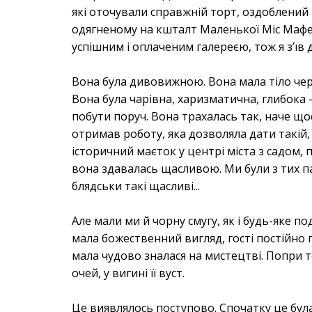
які оточували справжній торт, оздоблений
одягненому на кшталт Маленької Міс Мафе
успішним і оплаченим галереєю, тож я з’їв 
Вона була дивовижною. Вона мала тіло черл
Вона була чарівна, харизматична, глибока 
побути поруч. Вона трахалась так, наче щос
отримав роботу, яка дозволяла дати такій,
історичний маєток у центрі міста з садом, 
вона здавалась щасливою. Ми були з тих па
блядськи такі щасливі...
Але мали ми й чорну смугу, як і будь-яке п
мала божественний вигляд, гості постійно 
мала чудово зналася на мистецтві. Попри те
очей, у вигині її вуст.
Це виявлялось поступово. Спочатку це бул