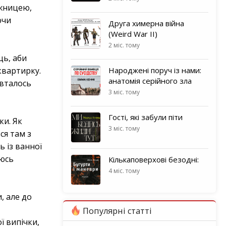
ожницею,
ючи
Друга химерна війна
(Weird War II)
2 міс. тому
ць, аби
квартирку.
Народжені поруч із нами:
анатомія серійного зла
овталось
3 міс. тому
Гості, які забули піти
ки. Як
3 міс. тому
ся там з
ь із ванної
уюсь
Кількаповерхові безодні:
4 міс. тому
, але до
Популярні статті
ї випічки,