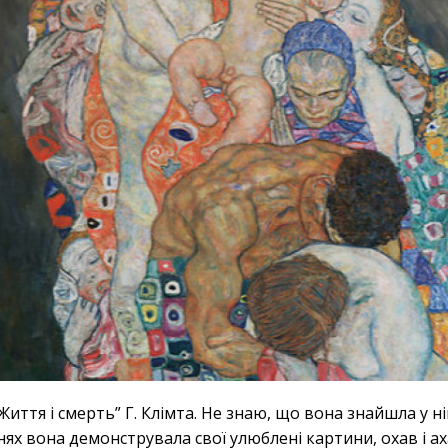
иття і смерть” Г. Клімта. Не знаю, що вона знайшла у ній
х вона демонструвала свої улюблені картини, охав і ах