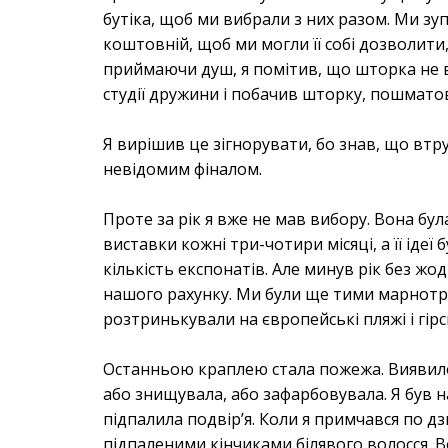
бутіка, щоб ми вибрали з них разом. Ми зу
коштовній, щоб ми могли її собі дозволити,
приймаючи душ, я помітив, що шторка не вис
студії дружини і побачив шторку, пошмато
Я вирішив це зігнорувати, бо знав, що втр
невідомим фіналом.
Проте за рік я вже не мав вибору. Вона бул
виставки кожні три-чотири місяці, а її ід
кількість експонатів. Але минув рік без жод
нашого рахунку. Ми були ще тими марнотра
розтринькували на європейські пляжі і гірс
Останньою краплею стала пожежа. Виявилос
або знищувала, або зафарбовувала. Я був на
підпалила подвір’я. Коли я примчався по д
підпаленими кінчиками білявого волосся. В