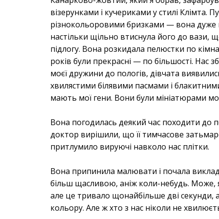
візерунками і кучериками у стилі Клімта.
різнокольоровими бризками — вона дуже п
настільки щільно втиснула його до вази, що
підлогу. Вона розкидала пелюстки по кімнат
років були прекрасні — по більшості. Нас 
моєї дружини до пологів, дівчата виявилис
хвилястими білявими пасмами і блакитними
мають мої гени. Вони були мініатюрами моє
Вона погодилась деякий час походити до пси
доктор вирішили, що її тимчасове затьмаре
притлумило вируючі навколо нас плітки.
Вона припинила малювати і почала виклада
більш щасливою, аніж коли-небудь. Може, я 
але це тривало щонайбільше дві секунди, 
кольору. Але ж хто з нас ніколи не хвилюєт