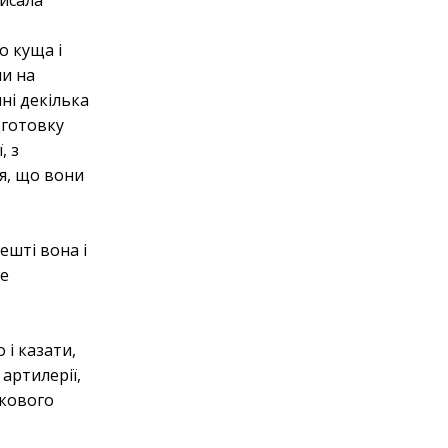
о куща і
ли на
пні декілька
дготовку
, з
ся, що вони
ешті вона і
це
 і казати,
артилерії,
шкового