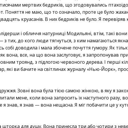
 тисячами мертвих бедриків, що згодовувались птахоїдо
т. Поняття не маю, що то означало, проте це було жах
двадцять круасанів. В них бедриків не було. Я перевіряв
ідерши і обличчя натурниці Модильяні, втім, такі вони і
— з тих, до кого люди тягнуться, з ким намагаються як
ь собі доводила і мала збочене почуття гумору. Як тільк
 як вона, все, на що вона заслуговує, я запропонував пр
повним троянд, з підлогою червоного дерева. І перші кі
р, які ви бачите на світлинах журналу «Нью-Йорк», про
одружжя. Зовні вона була тією самою жінкою, в яку я зак
питали мене, коли вона запросить їх наступного разу, во
 я знав, я знав — вона нещасна. Я міг побачити це у куто
а шторка для душу. Вона принесла три або чотири з нев