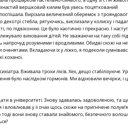
 Пухнастий вершковий килим був увесь поцяткований
оспішала. Вирізала величезний оберемок з трояндовог
 декотрі стебла, рятуючись, вислизали у колиску і пада
і, по підвіконню. Це було хаотично і прекрасно. І насту
зближувало виховання дітей. Не зважаючи на таку собі пі
ь напрочуд розумними і вродливими. Обидві схожі на неї
 оченятами. Вкладаючи їх у ліжко, я подеколи сумнівав
ї коханої.
хіатра. Вживала трохи ліків. Хех, дещо стабілізуюче. Ур
ння було наслідком гормонів. Ми відновили вечірки, і 
ти в університеті. Знову здавалась задоволеною, та що
і вловлював у її очах щось схоже на пригнічене полум’я 
а тоді вони знову ставали знайомого, безпечного воло
ься?