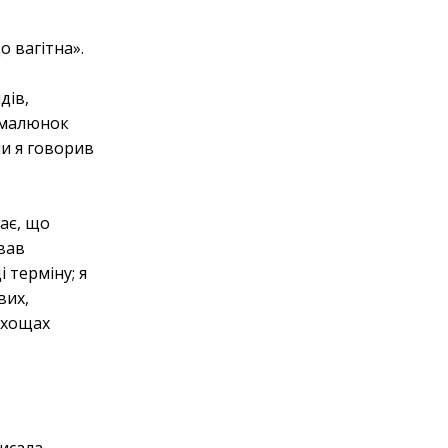
о вагітна».
дів,
й малюнок
ли я говорив
нає, що
ював
 терміну; я
вих,
ахощах
писала