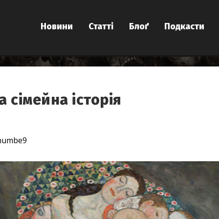
Новини
Статті
Блоґ
Подкасти
 сімейна історія
/numbe9