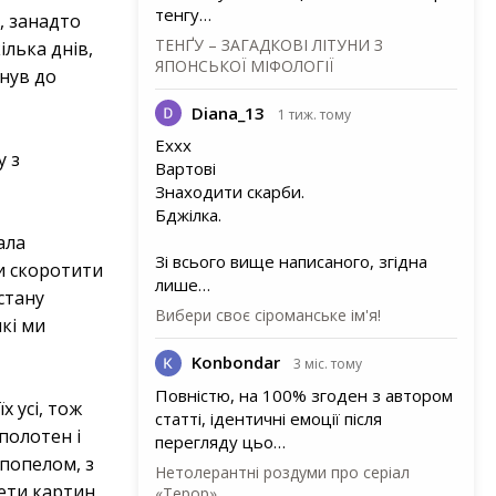
тенгу…
, занадто
ТЕНҐУ – ЗАГАДКОВІ ЛІТУНИ З
ілька днів,
ЯПОНСЬКОЇ МІФОЛОГІЇ
янув до
Diana_13
1 тиж. тому
Еххх
у з
Вартові
Знаходити скарби.
Бджілка.
ала
Зі всього вище написаного, згідна
ли скоротити
лише…
 стану
Вибери своє сіроманське ім'я!
кі ми
Konbondar
3 міс. тому
Повністю, на 100% згоден з автором
 усі, тож
статті, ідентичні емоції після
полотен і
перегляду цьо…
 попелом, з
Нетолерантні роздуми про серіал
ети картин,
«Терор»