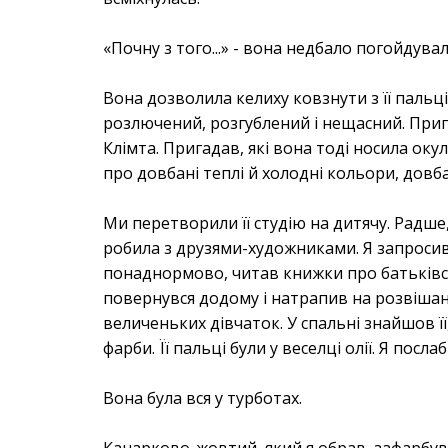
«Почну з того...» - вона недбало погойдува
Вона дозволила келиху ковзнути з її пальців
розлючений, розгублений і нещасний. Приг
Клімта. Пригадав, які вона тоді носила оку
про довбані теплі й холодні кольори, довбані
Ми перетворили її студію на дитячу. Радше,
робила з друзями-художниками. Я запросив 
понаднормово, читав книжки про батьківств
повернувся додому і натрапив на розвішан
величеньких дівчаток. У спальні знайшов 
фарби. Її пальці були у веселці олії. Я посл
Вона була вся у турботах.
Канарково-жовтий, який я обрав, зафарбув