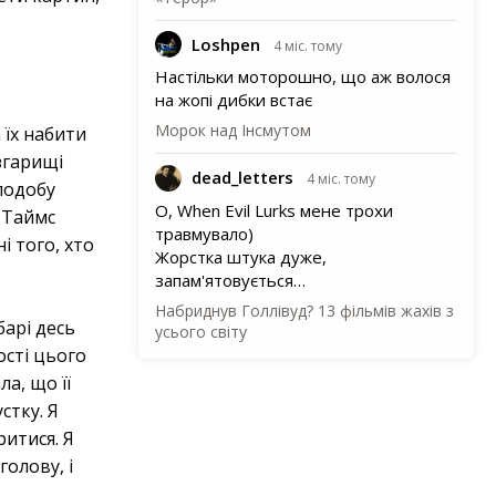
Loshpen
4 міс. тому
Настільки моторошно, що аж волося
на жопі дибки встає
Морок над Інсмутом
 їх набити
згарищі
dead_letters
4 міс. тому
 подобу
О, When Evil Lurks мене трохи
в Таймс
травмувало)
і того, хто
Жорстка штука дуже,
запам'ятовується…
Набриднув Голлівуд? 13 фільмів жахів з
барі десь
усього світу
ості цього
а, що її
стку. Я
итися. Я
голову, і