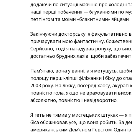
додаючи по ситуації маячню про холодні та
наші перші побачення — блуканнями по муз
петтінгом та моїми «блакитними» яйцями.
Закінчуючи докторську, я факультативно в
причарувати мою фантастичну, божественн
Серйозно, тоді я нагадував ропуху, що вис
достатньо брудних лахів, щоби забезпечит
Пам'ятаю, вона у ванні, а я метушусь, щоби
полощу перші-ліпші філіжанки і біжу до с
2003 року. На ліжку, посеред хаосу, акурат
повністю гола, якщо не враховувати високі 
абсолютно, повністю і невідворотно.
Я геть не тямив у мистецьких штуках — я п
біса обожнював усе, що вона робить. За дек
американським Дем’єном Герстом. Один із п