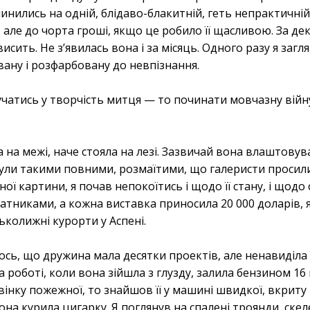
пинились на одній, блідаво-блакитній, геть непрактичній
 але до чорта гроші, якщо це робило її щасливою. За дек
ить. Не з’явилась вона і за місяць. Одного разу я загл
вану і розфарбовану до невпізнання.
учатись у творчість митця — то починати мовчазну війн
а на межі, наче стояла на лезі. Зазвичай вона влаштовув
еї були такими повними, розмаїтими, що галеристи проси
ної картини, я почав непокоїтись і щодо її стану, і щодо
тниками, а кожна виставка приносила 20 000 доларів, я
ьколижні курорти у Аспені.
ь, що дружина мала десятки проектів, але ненавиділа їх
 роботі, коли вона зійшла з глузду, залила бензином 16 
звінку пожежної, то знайшов її у машині швидкої, вкриту
она курила цигарку. Я поглянув на спалені троянди, скел